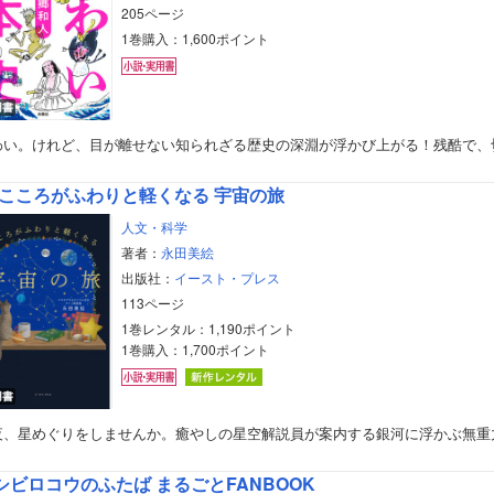
205ページ
1巻購入：1,600ポイント
用書
わい。けれど、目が離せない知られざる歴史の深淵が浮かび上がる！残酷で、
こころがふわりと軽くなる 宇宙の旅
人文・科学
著者：
永田美絵
出版社：
イースト・プレス
113ページ
1巻レンタル：1,190ポイント
1巻購入：1,700ポイント
用書
ボーイズラブ
夜、星めぐりをしませんか。癒やしの星空解説員が案内する銀河に浮かぶ無重
ティーンズラブ
シビロコウのふたば まるごとFANBOOK