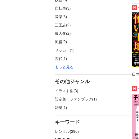
自転車(3)
音楽(3)
三国志(2)
擬人化(2)
風俗(2)
サッカー(1)
古代(1)
実
もっと見る
日
その他ジャンル
イラスト集(3)
設定集・ファンブック(1)
雑誌(1)
キーワード
レンタル(290)