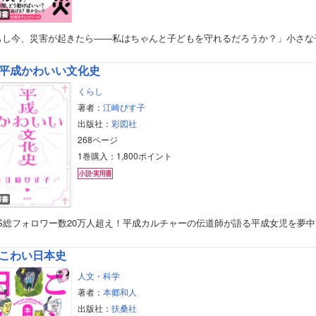
用書
もし今、災害が起きたら――私はちゃんと子どもを守れるだろうか？」小さな
平成かわいい文化史
くらし
著者：
江崎びす子
出版社：
彩図社
268ページ
1巻購入：1,800ポイント
用書
NS総フォロワー数20万人超え！平成カルチャーの伝道師が語る平成女児を夢中
こわい日本史
人文・科学
著者：
本郷和人
出版社：
扶桑社