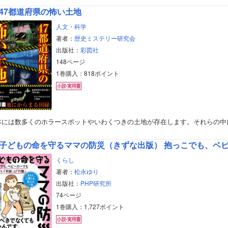
47都道府県の怖い土地
人文・科学
著者：
歴史ミステリー研究会
出版社：
彩図社
148ページ
1巻購入：818ポイント
用書
本には数多くのホラースポットやいわくつきの土地が存在します。それらの中
子どもの命を守るママの防災（きずな出版） 抱っこでも、ベビー
くらし
著者：
松永ゆり
出版社：
PHP研究所
74ページ
1巻購入：1,727ポイント