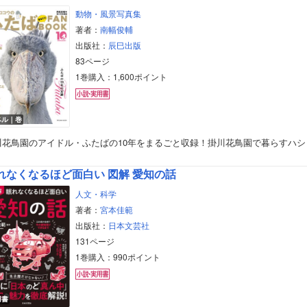
美女・美少女
動物・風景写真集
著者：
南幅俊輔
女性写真集
出版社：
辰巳出版
83ページ
1巻購入：1,600ポイント
ベル｜巻
川花鳥園のアイドル・ふたばの10年をまるごと収録！掛川花鳥園で暮らすハシ
れなくなるほど面白い 図解 愛知の話
人文・科学
著者：
宮本佳範
出版社：
日本文芸社
131ページ
1巻購入：990ポイント
用書