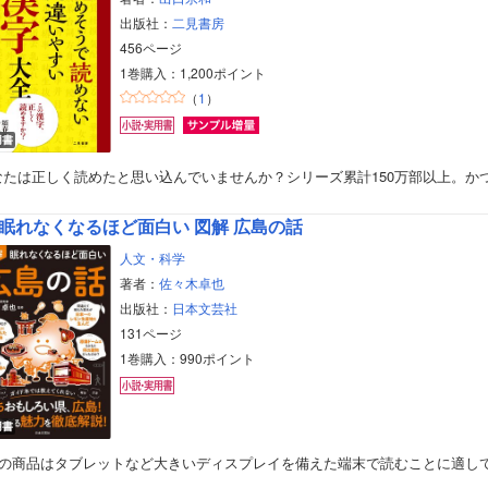
出版社：
二見書房
456ページ
1巻購入：1,200ポイント
（
1
）
用書
なたは正しく読めたと思い込んでいませんか？シリーズ累計150万部以上。か
眠れなくなるほど面白い 図解 広島の話
人文・科学
著者：
佐々木卓也
出版社：
日本文芸社
131ページ
1巻購入：990ポイント
用書
この商品はタブレットなど大きいディスプレイを備えた端末で読むことに適し