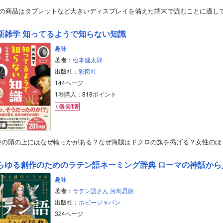
この商品はタブレットなど大きいディスプレイを備えた端末で読むことに適し
新雑学 知ってるようで知らない知識
趣味
著者：
松本健太郎
出版社：
彩図社
144ページ
1巻購入：818ポイント
用書
使の頭の上にはなぜ輪っかがある？なぜ海賊はドクロの旗を掲げる？女性のほ
らゆる創作のためのラテン語ネーミング辞典 ローマの神話から
趣味
著者：
ラテン語さん
河島思朗
出版社：
ホビージャパン
324ページ