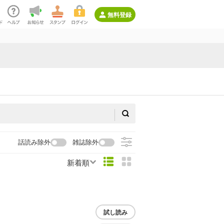
無料登録
話読み除外
雑誌除外
新着順
試し読み