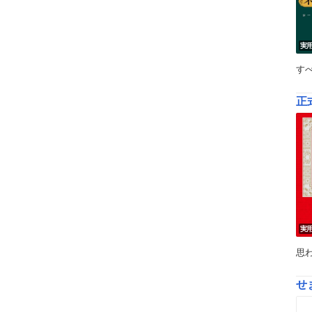
実
す
正
実
思
せ