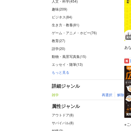
人文・科学(454)
趣味(209)
ビジネス(84)
生き方・教養(81)
ゲーム・アニメ・ホビー(76)
実
教育(27)
あ
語学(20)
動物・風景写真集(15)
エッセイ・随筆(13)
もっと見る
詳細ジャンル
雑学
再選択
解除
属性ジャンル
アウトドア(8)
実
サバイバル(8)
※
妖怪(3)