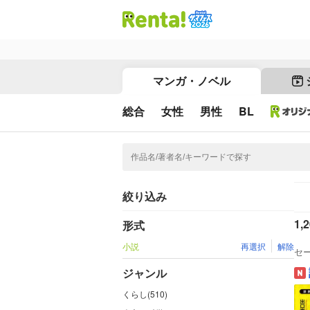
マンガ・ノベル
総合
女性
男性
BL
絞り込み
1,
形式
小説
再選択
解除
セ
ジャンル
くらし(510)