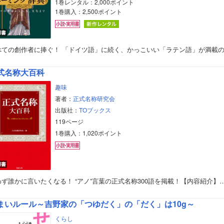
1巻レンタル：2,000ポイント
1巻購入：2,500ポイント
用書
べての創作者に捧ぐ！ 「ドイツ語」に続く、かっこいい「ラテン語」が満載
式名称大百科
趣味
著者：
正式名称研究会
出版社：
TOブックス
119ページ
1巻購入：1,020ポイント
用書
わず誰かに言いたくなる！ “アノ”言葉の正式名称300語を掲載！【内容紹介】
まいルール～吉野家の「つゆだく」の「だく」は10g～
くらし