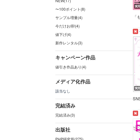
NEW(17)
実
〜100ポイント(8)
「
サンプル増量(4)
今だけお得!(4)
値下げ(4)
新作レンタル(3)
キャンペーン作品
値引き作品あり(4)
メディア化作品
実
該当なし
S
完結済み
完結済み(3)
出版社
PHP研究所(275)