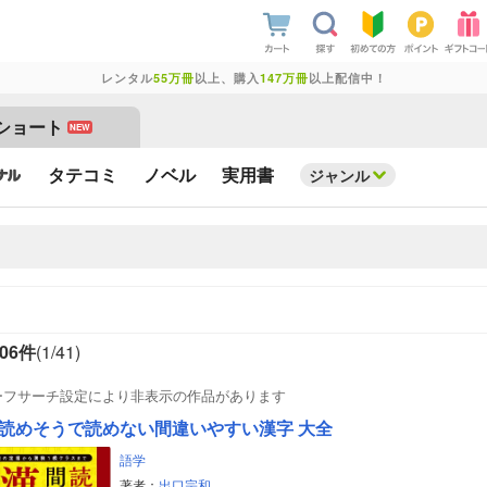
レンタル
55万冊
以上、購入
147万冊
以上配信中！
ショート
NEW
タテコミ
ノベル
実用書
ジャンル
206件
(1/
41
)
ーフサーチ設定により非表示の作品があります
読めそうで読めない間違いやすい漢字 大全
語学
著者：
出口宗和