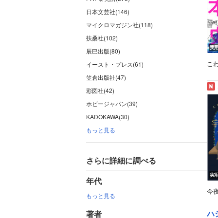
日本文芸社(146)
マイクロマガジン社(118)
扶桑社(102)
実
辰巳出版(80)
こ
イースト・プレス(61)
笠倉出版社(47)
彩図社(42)
ホビージャパン(39)
KADOKAWA(30)
もっと見る
さらに詳細に調べる
実
年代
今
もっと見る
ハ
著者