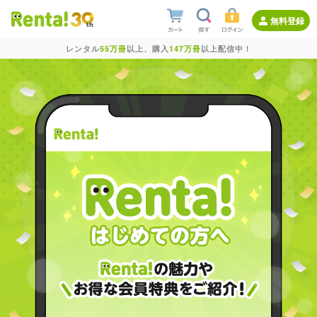
無料登録
レンタル
55万冊
以上、購入
147万冊
以上配信中！