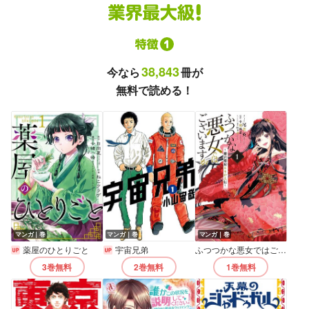
38,843
今なら
冊が
無料で読める！
マンガ｜巻
マンガ｜巻
マンガ｜巻
薬屋のひとりごと
宇宙兄弟
ふつつかな悪女ではございますが ～雛宮蝶鼠とりかえ伝～【電子限定描き下ろし付き】
3巻
無料
2巻
無料
1巻
無料