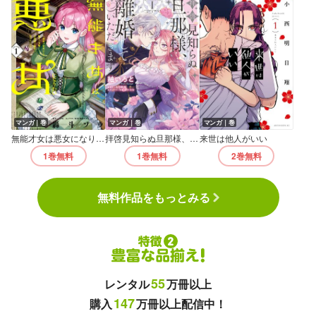
マンガ｜巻
マンガ｜巻
マンガ｜巻
無能才女は悪女になりたい
拝啓見知らぬ旦那様、離婚していただきます
来世は他人がいい
1巻
無料
1巻
無料
2巻
無料
無料作品をもっとみる
55
レンタル
万冊以上
147
購入
万冊以上配信中！