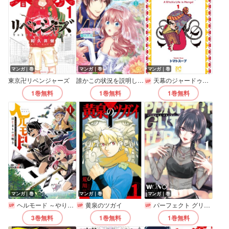
マンガ｜巻
マンガ｜巻
マンガ｜巻
東京卍リベンジャーズ
誰かこの状況を説明してください！ ～契約から始まるウェディング～（アリアンローズコミックス）
天幕のジャードゥーガル
1巻
無料
1巻
無料
1巻
無料
マンガ｜巻
マンガ｜巻
マンガ｜巻
ヘルモード ～やり込み好きのゲーマーは廃設定の異世界で無双する～はじまりの召喚士
黄泉のツガイ
パーフェクト グリッター
3巻
無料
1巻
無料
1巻
無料