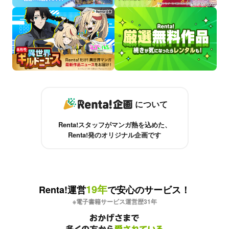
について
Renta!スタッフがマンガ熱を込めた、
Renta!発のオリジナル企画です
19
年
Renta!運営
で安心のサービス！
※電子書籍サービス運営歴
31
年