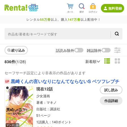
無料登録
レンタル
55万冊
以上、購入
147万冊
以上配信中！
話読み除外
雑誌除外
絞り込み
836件
(1/
28
)
新着順
セーフサーチ設定により非表示の作品があります
黒崎くんの言いなりになんてならないS ベツフレプチ
現在12話
試し読み
少女漫画
作品詳細
著者：マキノ
出版社：講談社
51ページ
1話購入：140ポイント
マンガ｜話