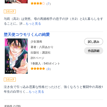
マンガ｜巻
（
7
）
与莉（高2）は突然、母の再婚相手の息子の汐（大2）と2人暮らしをす
ることに。汐…
もっと見る
堕天使コウモリくんの純愛
少女漫画
試し読み
著者：八田あかり
作品詳細
出版社：講談社
201ページ
1巻購入：540ポイント
（
3
）
マンガ｜巻
泣き虫で引っ込み思案な性格だったけど、強くなろうと奮闘中の高校1
年生の白羽りく…
もっと見る
836件
(
1
/
28
)