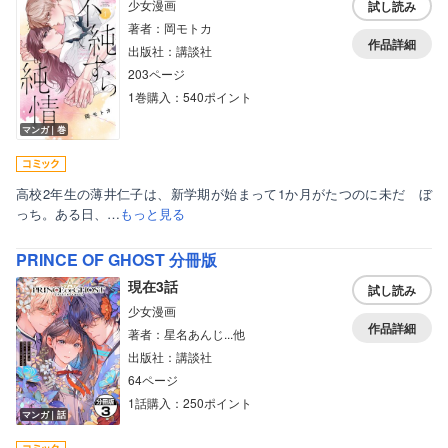
少女漫画
試し読み
著者：岡モトカ
作品詳細
出版社：講談社
203ページ
1巻購入：540ポイント
マンガ｜巻
高校2年生の薄井仁子は、新学期が始まって1か月がたつのに未だ ぼ
っち。ある日、…
もっと見る
PRINCE OF GHOST 分冊版
現在3話
試し読み
少女漫画
作品詳細
著者：星名あんじ...他
出版社：講談社
64ページ
1話購入：250ポイント
マンガ｜話