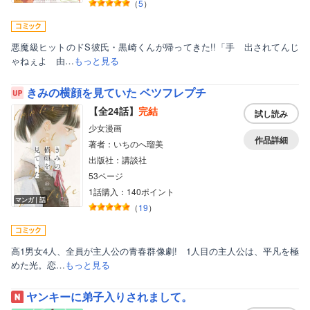
（
5
）
悪魔級ヒットのドS彼氏・黒崎くんが帰ってきた!!「手 出されてんじ
ゃねぇよ 由…
もっと見る
きみの横顔を見ていた ベツフレプチ
【全24話】
完結
試し読み
少女漫画
作品詳細
著者：いちのへ瑠美
出版社：講談社
53ページ
1話購入：140ポイント
マンガ｜話
（
19
）
高1男女4人、全員が主人公の青春群像劇! 1人目の主人公は、平凡を極
めた光。恋…
もっと見る
ヤンキーに弟子入りされまして。