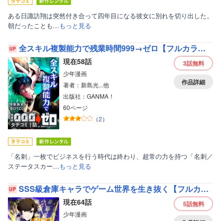
ある日諏訪翔は突然付き合って四年目になる彼女に別れを切り出した。
朝だったことも…
もっと見る
全スキル複製能力で残業時間999→ゼロ【フルカラー】
現在58話
3話
無料
少年漫画
作品詳細
著者：新島光...他
出版社：GANMA！
60ページ
（
2
）
タテコミ｜話
「名刺」一枚でビジネスを行う時代は終わり、超常の力を持つ「名刺／
ステータスカー…
もっと見る
SSS級倉庫キャラでゲーム世界を生き抜く【フルカラー】
現在64話
5話
無料
少年漫画