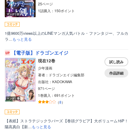
25ページ
1話購入：150ポイント
マンガ｜話
1億9600万views以上のLINEマンガ人気バトル・ファンタジー、フルカ
ラ…
もっと見る
【電子版】ドラゴンエイジ
現在12巻
試し読み
少年漫画
作品詳細
著者：ドラゴンエイジ編集部
出版社：KADOKAWA
971ページ
1巻購入：691ポイント
マンガ｜巻
（
8
）
【表紙】ストラテジックラバーズ【巻頭グラビア】大ボリューム16P！
陽高真白【新…
もっと見る