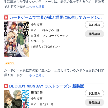
生活魔法しか使えない少年・トーリは、病気の兄を支えるため、冒険者
ギルドで下働き…
もっと見る
カードゲームで世界が滅ぶ世界に転生してカードショップを開店したら、周囲から前作主人公だと思われている
少年漫画
試し読み
著者：三神みかみ...他
作品詳細
出版社：ブシロードワークス
169ページ
1巻購入：760ポイント
マンガ｜巻
カードゲーム異世界の前作主人公…と思われているカドショ店長の日常
譚！カードゲー…
もっと見る
BLOODY MONDAY ラストシーズン 新装版
現在4巻
試し読み
少年漫画
作品詳細
著者：龍門諒...他