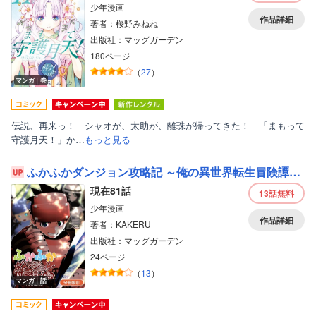
少年漫画
作品詳細
著者：桜野みねね
出版社：マッグガーデン
180ページ
（
27
）
マンガ｜巻
伝説、再来っ！ シャオが、太助が、離珠が帰ってきた！ 「まもって
守護月天！」か…
もっと見る
ふかふかダンジョン攻略記 ～俺の異世界転生冒険譚～【分冊版】
現在81話
13話
無料
少年漫画
作品詳細
著者：KAKERU
出版社：マッグガーデン
24ページ
（
13
）
マンガ｜話