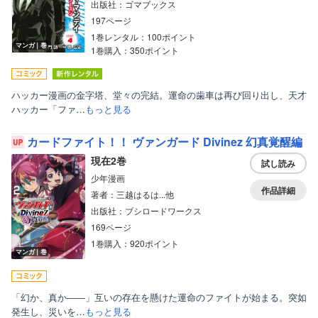
出版社：ゴマブックス
197ページ
1巻レンタル：100ポイント
マンガ｜巻
1巻購入：350ポイント
ハッカー漫画の金字塔、堂々の完結。運命の歯車は再び回り出し、天才
ハッカー「ファ…
もっと見る
カードファイト！！ ヴァンガード Divinez 幻真覚醒編
現在2巻
試し読み
少年漫画
作品詳細
著者：三越はるは...他
出版社：ブシロードワークス
169ページ
1巻購入：920ポイント
マンガ｜巻
「幻か、真か――」互いの存在を懸けた運命のファイトが始まる。突如
発生し、災いを…
もっと見る