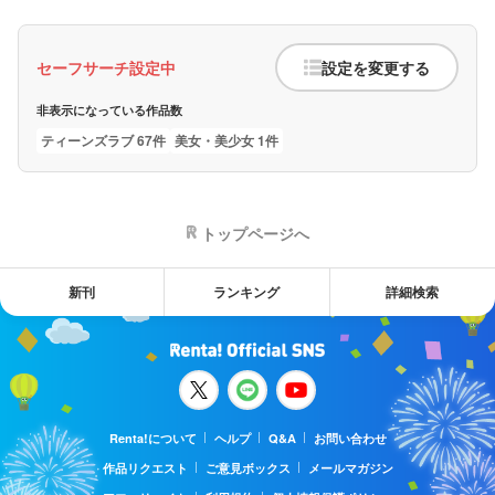
セーフサーチ設定中
設定を変更する
非表示になっている作品数
ティーンズラブ 67件
美女・美少女 1件
トップページへ
新刊
ランキング
詳細検索
Renta!について
ヘルプ
Q&A
お問い合わせ
作品リクエスト
ご意見ボックス
メールマガジン