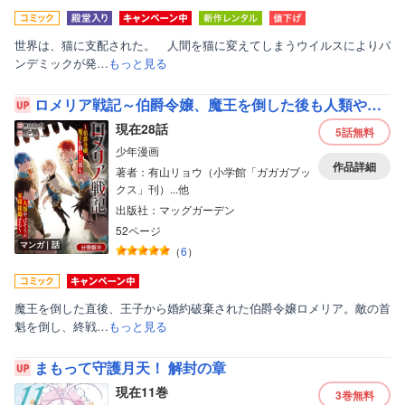
世界は、猫に支配された。 人間を猫に変えてしまうウイルスによりパ
ンデミックが発…
もっと見る
ロメリア戦記～伯爵令嬢、魔王を倒した後も人類やばそうだから軍隊組織する～【分冊版】
現在28話
5話
無料
少年漫画
作品詳細
著者：有山リョウ（小学館「ガガガブッ
クス」刊）...他
出版社：マッグガーデン
52ページ
マンガ｜話
（
6
）
魔王を倒した直後、王子から婚約破棄された伯爵令嬢ロメリア。敵の首
魁を倒し、終戦…
もっと見る
まもって守護月天！ 解封の章
現在11巻
3巻
無料