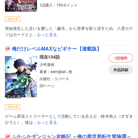
1話購入：150ポイント
マンガ｜話
突如発生した災いを齎した「赫月」から世界を取り戻すため、八雲カゲ
ツはカードとと…
もっと見る
俺だけレベルMAXなビギナー【連載版】
現在134話
1話
無料
少年漫画
作品詳細
著者：swingbat...他
出版社：リバース
20ページ
マンガ｜話
ゲーム実況ストリーマーとして活動している主人公・鈴木裕人（すずき
ひろと）。彼は…
もっと見る
ふかふかダンジョン攻略記 ～俺の異世界転生冒険譚～