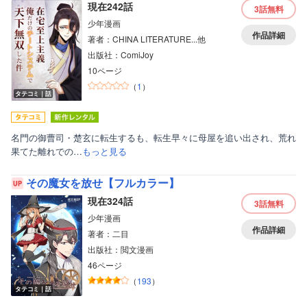
現在242話
3話
無料
少年漫画
作品詳細
著者：CHINA LITERATURE...他
出版社：ComiJoy
10ページ
（
1
）
タテコミ｜話
名門の御曹司・楚玄に転生するも、転生早々に母屋を追い出され、荒れ
果てた離れでの…
もっと見る
その魔女を放せ【フルカラー】
現在324話
3話
無料
少年漫画
作品詳細
著者：二目
出版社：閲文漫画
46ページ
（
193
）
タテコミ｜話