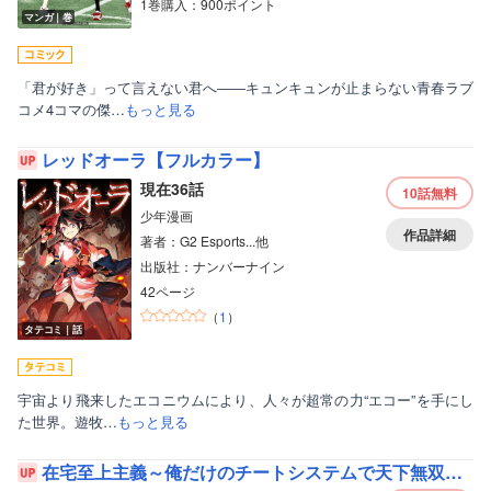
1巻購入：900ポイント
マンガ｜巻
「君が好き」って言えない君へ――キュンキュンが止まらない青春ラブ
コメ4コマの傑…
もっと見る
レッドオーラ【フルカラー】
現在36話
10話
無料
少年漫画
作品詳細
著者：G2 Esports...他
出版社：ナンバーナイン
42ページ
（
1
）
タテコミ｜話
宇宙より飛来したエコニウムにより、人々が超常の力“エコー”を手にし
た世界。遊牧…
もっと見る
在宅至上主義～俺だけのチートシステムで天下無双した件～【フルカラー】