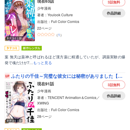
現在63話
3話
無料
少年漫画
作品詳細
著者：Youlook Culture
出版社：Full Color Comics
22ページ
（
1
）
タテコミ｜話
葉 無天は薬神と呼ばれるほど漢方薬に精通していたが、調薬実験の爆
発で魂だけが7…
もっと見る
ふたりの千佳～完璧な彼女には秘密がありました【フルカラー】
現在91話
3話
無料
少年漫画
作品詳細
著者：TENCENT Animation＆Comics／
XWING
出版社：Full Color Comics
28ページ
タテコミ｜話