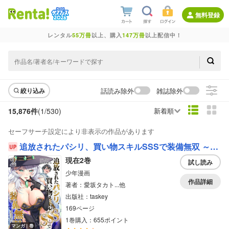
無料登録
レンタル
55万冊
以上、購入
147万冊
以上配信中！
話読み除外
雑誌除外
絞り込み
15,876件
(1/
530
)
新着順
セーフサーチ設定により非表示の作品があります
追放されたパシリ、買い物スキルSSSで装備無双 ～買ったモノを超強化して最強パーティー目指します～【単行本版】
現在2巻
試し読み
少年漫画
作品詳細
著者：愛坂タカト...他
出版社：taskey
169ページ
1巻購入：655ポイント
マンガ｜巻