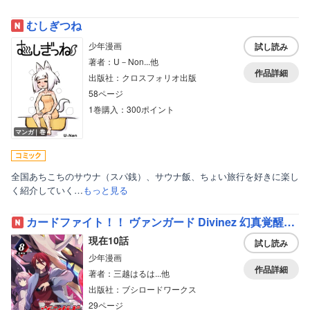
むしぎつね
少年漫画
試し読み
著者：U－Non...他
作品詳細
出版社：クロスフォリオ出版
58ページ
1巻購入：300ポイント
マンガ｜巻
全国あちこちのサウナ（スパ銭）、サウナ飯、ちょい旅行を好きに楽し
く紹介していく…
もっと見る
カードファイト！！ ヴァンガード Divinez 幻真覚醒編 連載版
現在10話
試し読み
少年漫画
作品詳細
著者：三越はるは...他
出版社：ブシロードワークス
29ページ