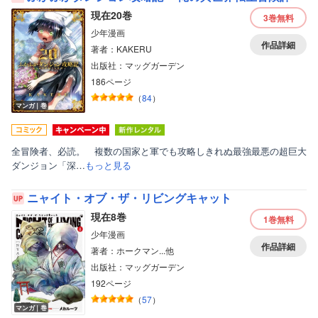
現在20巻
3巻
無料
少年漫画
作品詳細
著者：KAKERU
出版社：マッグガーデン
186ページ
（
84
）
マンガ｜巻
全冒険者、必読。 複数の国家と軍でも攻略しきれぬ最強最悪の超巨大
ダンジョン「深…
もっと見る
ニャイト・オブ・ザ・リビングキャット
現在8巻
1巻
無料
少年漫画
作品詳細
著者：ホークマン...他
出版社：マッグガーデン
192ページ
（
57
）
マンガ｜巻