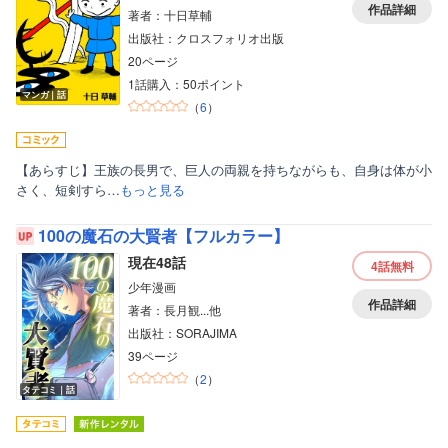
作品詳細
著者：十日草輔
出版社：クロスフォリオ出版
20ページ
1話購入：50ポイント
マンガ｜話
（
6
）
【あらすじ】王族の長男で、巨人の両親を持ちながらも、自身は体が小
さく、短剣すら…
もっと見る
100の魔石の大賢者【フルカラー】
現在48話
4話
無料
少年漫画
作品詳細
著者：長月観...他
出版社：SORAJIMA
39ページ
（
2
）
タテコミ｜話