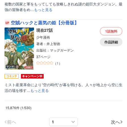
複数の国家と軍をもってしても攻略しきれぬ謎の超巨大ダンジョン。最
強の冒険者をめ…
もっと見る
空賊ハックと蒸気の姫【分冊版】
現在27話
1話
無料
少年漫画
作品詳細
著者：井上智徳
出版社：マッグガーデン
37ページ
（
1
）
マンガ｜話
ミスト産業革命により”空の時代”が幕を明ける。人々が地上から空に生
活の場を移す…
もっと見る
15,876件
(
1
/
530
)
前へ
次へ