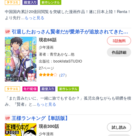
中国国内累計20億回閲覧を突破した漫画作品！遂に日本上陸！Renta！
より先行…
もっと見る
引退したおっさん賢者だが愛弟子が追放されてきたので傷心旅行に連れて行く ～スローライフな旅のつもりが、なぜか世界最強の師弟になっていた～【フルカラー】
現在66話
3話
無料
少年漫画
作品詳細
著者：青空あかな...他
出版社：booklistaSTUDIO
27ページ
（
27
）
タテコミ｜話
ボーイズラブ
ティーンズラブ
「また昔みたいに、一緒に旅でもするか？」孤児出身ながらも研鑽を積
み、『賢者』と…
もっと見る
美女・美少女
王様ランキング【単話版】
女性写真集
現在300話
試し読み
少年漫画