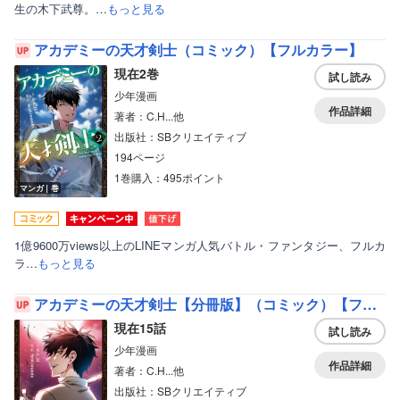
生の木下武尊。…
もっと見る
アカデミーの天才剣士（コミック）【フルカラー】
現在2巻
試し読み
少年漫画
作品詳細
著者：C.H...他
出版社：SBクリエイティブ
194ページ
1巻購入：495ポイント
マンガ｜巻
1億9600万views以上のLINEマンガ人気バトル・ファンタジー、フルカ
ラ…
もっと見る
アカデミーの天才剣士【分冊版】（コミック）【フルカラー】
現在15話
試し読み
少年漫画
作品詳細
著者：C.H...他
出版社：SBクリエイティブ