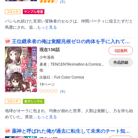
（
5
）
パシられ続けた見習い冒険者のセルクは、仲間パーティに役立たずだと
馬鹿にされ、追…
もっと見る
王位継承者の俺は覚醒兆候ゼロの肉体を手に入れて自由を謳歌する。
現在136話
3話
無料
少年漫画
作品詳細
著者：TENCENTAnimation＆Comics...
他
出版社：Full Color Comics
19ページ
マンガ｜話
（
6
）
地球がオーラに包まれ、均衡が崩れた世界。人類は覚醒し、力を持ち始
めていた。異世…
もっと見る
薬神と呼ばれた俺が過去に転生して未来のチート知識でハーレム無双します！【フルカラー】