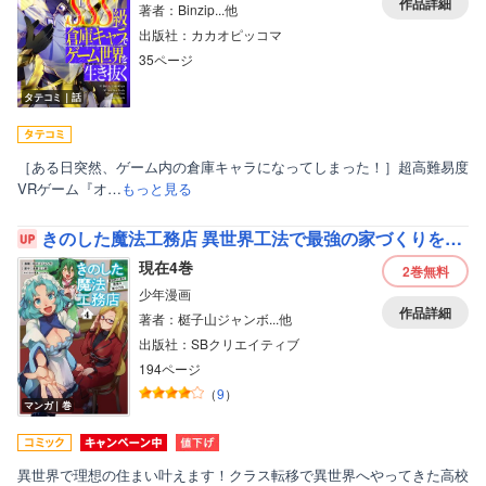
作品詳細
著者：Binzip...他
出版社：カカオピッコマ
35ページ
タテコミ｜話
［ある日突然、ゲーム内の倉庫キャラになってしまった！］超高難易度
VRゲーム『オ…
もっと見る
きのした魔法工務店 異世界工法で最強の家づくりを（コミック）
現在4巻
2巻
無料
少年漫画
作品詳細
著者：梃子山ジャンボ...他
出版社：SBクリエイティブ
194ページ
（
9
）
マンガ｜巻
異世界で理想の住まい叶えます！クラス転移で異世界へやってきた高校