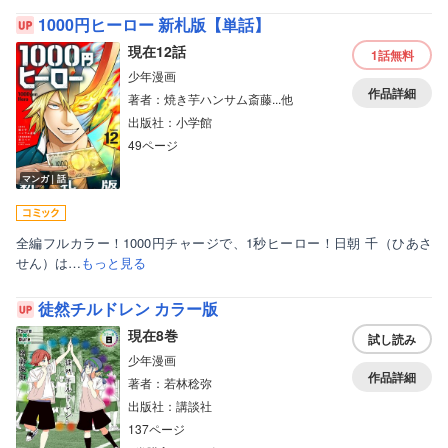
1000円ヒーロー 新札版【単話】
現在12話
1話
無料
少年漫画
作品詳細
著者：焼き芋ハンサム斎藤...他
出版社：小学館
49ページ
マンガ｜話
全編フルカラー！1000円チャージで、1秒ヒーロー！日朝 千（ひあさ
せん）は…
もっと見る
徒然チルドレン カラー版
現在8巻
試し読み
少年漫画
作品詳細
著者：若林稔弥
出版社：講談社
137ページ