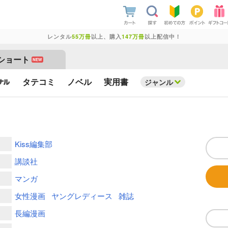
レンタル
55万冊
以上、購入
147万冊
以上配信中！
ショート
NEW
タテコミ
ノベル
実用書
ジャンル
Kiss編集部
講談社
マンガ
女性漫画
ヤングレディース
雑誌
長編漫画