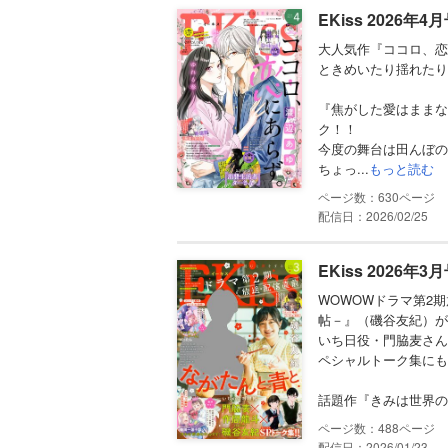
EKiss 2026年
大人気作『ココロ、恋
ときめいたり揺れたり
『焦がした愛はままな
ク！！
今度の舞台は田んぼの
ちょっ...
もっと読む
630
配信日：2026/02/25
EKiss 2026年
WOWOWドラマ第2
帖－』（磯谷友紀）が
いち日役・門脇麦さん
ペシャルトーク集にも
話題作『きみは世界の
488
配信日：2026/01/23