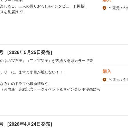
カラーで登場!!
楽しめる、二人の撮りおろし&インタビューも掲載!!
1%
還元
：6
来を見届けて!
7月号 ［2026年5月25日発売］
のぶの宝石匣』（二ノ宮知子）が表紙＆巻頭カラーで登
購入
テリーに、ますます目が離せない！！！
1%
還元
：6
なみ）のドラマ化最新情報や、
（河内遙）完結記念トークイベント＆サイン会レポ漫画にも
6月号 ［2026年4月24日発売］