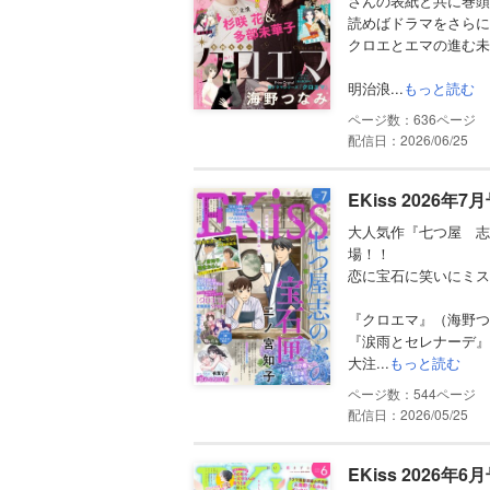
さんの表紙と共に巻頭
読めばドラマをさらに
クロエとエマの進む未
明治浪...
もっと読む
636
配信日：2026/06/25
EKiss 2026年
大人気作『七つ屋 志
場！！
恋に宝石に笑いにミス
『クロエマ』（海野つ
『涙雨とセレナーデ』
大注...
もっと読む
544
配信日：2026/05/25
EKiss 2026年