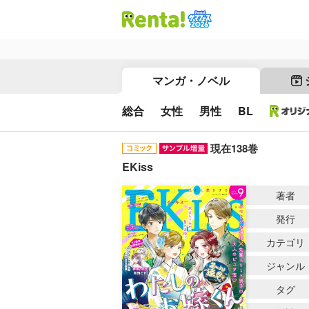
マンガ・ノベル
総合
女性
男性
BL
現在138巻
EKiss
著者
発行
カテゴリ
ジャンル
タグ