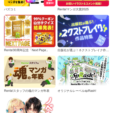
バズコミ
Renta!マンガ大賞2025
Renta!30周年記念「Next Page」
出版社が選ぶ！ネクストブレイク作品特集
Renta!スタッフの魂のマンガ年表
オリジナルレーベルspRash!