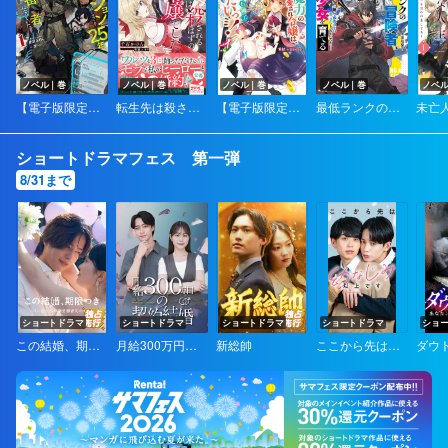
ノベル｜巻
ノベル｜巻
ノベル｜巻
ノベル｜巻
ノベ
【電子版限定特典付き】ダンジョンに閉じ込められて25年。救出されたときには立派な不審者になっていた
転生先は殺されるはずのモブ令嬢でした～見知らぬ公爵様との婚約は想定外です～
【電子版限定特典付き】万能魔力の愛され令嬢は、魔法石細工を極めたいっ！
最低ランクの冒険者、勇者少女を育てる～俺って数合わせのおっさんじゃなかったか？～
ショートドラマフェス 第一弾
8/31まで
ショートドラマ
ショートドラマ
ショートドラマ
ショートドラマ
ショ
この結婚、期限付き～パン屋の私が溺愛御曹司の妻！？～
月給300万円の契約結婚（ショートドラマ）
新総帥
ここから先は幼なじみ以上です
ダウ