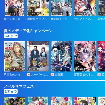
マンガ｜巻
マンガ｜巻
マンガ｜巻
マンガ｜巻
マン
愛でて春～呪われた公爵騎士様は溺愛する～
異世界クラフトぐらし～自由気ままな生産職のほのぼのスローライフ～（コミック）
魔術師クノンは見えている
やり込んだ乙女ゲームの悪役モブですが、断罪は嫌なので真っ当に生きます＠COMIC
夏のメディア化キャンペーン
8/31まで
マンガ｜巻
マンガ｜巻
マンガ｜巻
マンガ｜巻
マン
片田舎のおっさん、剣聖になる～ただの田舎の剣術師範だったのに、大成した弟子たちが俺を放ってくれない件～
スーパーの裏でヤニ吸うふたり【デジタル版限定特典付き】
盗掘王
落第賢者の学院無双 ～二度目の転生、Ｓランクチート魔術師冒険録～【デジタル版限定特典付き】
乙女
ノベルサマフェス
8/31まで