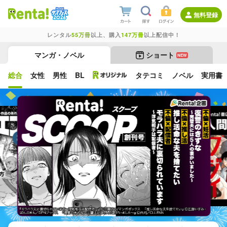
無料登録
レンタル
55万冊
以上、購入
147万冊
以上配信中！
マンガ・ノベル
ショート
NEW
総合
女性
男性
BL
タテコミ
ノベル
実用書