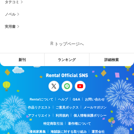
タテコミ
ノベル
実用書
トップページへ
新刊
ランキング
詳細検索
Renta!について
ヘルプ
Q&A
お問い合わせ
作品リクエスト
ご意見ボックス
メールマガジン
アフィリエイト
利用規約
個人情報保護ポリシー
特定商取引法
著作権について
漫画家募集
海賊版に対する取り組み
運営会社