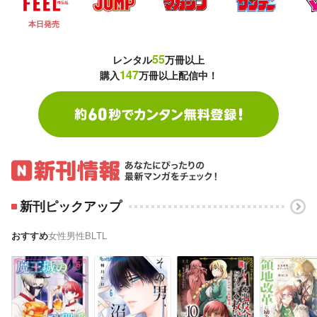
55
レンタル
万冊以上
147
購入
万冊以上配信中！
新刊ピックアップ
おすすめ
女性
男性
BL
TL