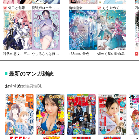
傷口と包帯
復讐姫ローラ～お姉様を生贄にしたこの国はもう要らない～【電子単行本】
偽物協会
もうやめて回復しないで賢者様！【秋田書店版】
稀代の悪女、三度目の人生で【無才無能】を楽しむ【限定特典付き】
やちるさんはほめるとのびる
133cmの景色
煌めく星の吸血島
最新のマンガ雑誌
おすすめ
女性
男性
BL