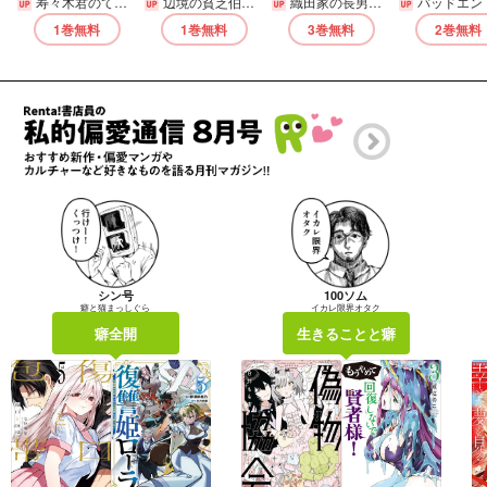
寿々木君のていねいな生活
辺境の貧乏伯爵に嫁ぐことになったので領地改革に励みます ～the letter from Boule～【電子書店共通特典イラスト付】
織田家の長男に生まれました～戦国時代に転生したけど、死にたくないので改革を起こします～
バッドエンド目前のヒロインに転生した私、今世では恋愛するつもりがチートな兄が離してくれません！
1巻
無料
1巻
無料
3巻
無料
2巻
無料
シン号
100ソム
癖と猫まっしぐら
イカレ限界オタク
癖全開
生きることと癖