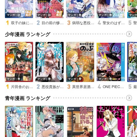
マンガ｜話
マンガ｜話
マンガ｜巻
マンガ｜巻
マン
双子の妹に殺された姉、二度目の人生は初恋のイケおじ王弟にフルベットします！ 連載版
目の前の惨劇で前世を思い出したけど、あまりにも問題山積みでいっぱいいっぱいです。 連載版
病弱な悪役令嬢ですが、婚約者が過保護すぎて逃げ出したい（私たち犬猿の仲でしたよね！？）【Renta！限定版】
聖女のはずが、どうやら乗っ取られました【デジタル版限定特典付き】
少年漫画 ランキング
マンガ｜巻
マンガ｜巻
マンガ｜巻
マンガ｜巻
マン
片田舎のおっさん、剣聖になる外伝 はじまりの魔法剣士【デジタル版限定特典付き】
悪役貴族が開き直って破滅フラグを“実力”で叩き折っていたら、いつの間にかヒロイン達から英雄視されるようになった件（コミック）【デジタル版限定特典付き】
異世界居酒屋「のぶ」
ONE PIECE モノクロ版
青年漫画 ランキング