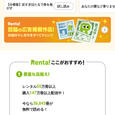
【分冊版】近すぎほたるで身を焦
試し読み
あなたの愛など要りま
がす
55
レンタル
万冊以上
147
購入
万冊以上配信中！
38,843
今なら
冊が
無料で読める！