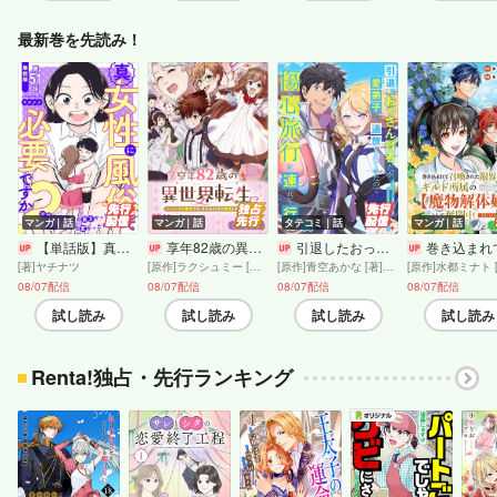
最新巻を先読み！
マンガ｜話
マンガ｜話
タテコミ｜話
マンガ｜話
【単話版】真・女性に風俗って必要ですか？〜女性用風俗店の裏方やったら人生いろいろ変わった件〜 第51話
享年82歳の異世界転生！？〜ハズレ属性でも、スキルだけで無双します〜【分冊版】20巻
引退したおっさん賢者だが愛弟子が追放されてきたので傷心旅行に連れて行く 〜スローライフな旅のつもりが、なぜか世界最強の師弟になっていた〜＃66【フルカラー】
巻き込まれて召喚された限界OL、ギルド所属の【魔物解体嬢】として奮闘中 THE COMIC【
[著]ヤチナツ
[原作]ラクシュミー [漫画]マヒロタバ [キャラクター原案]Laruha
[原作]青空あかな [著]WAKANA KURAGUCHI : takeuchi : pallet : アイラボ : こなせ
08/07配信
08/07配信
08/07配信
08/07配信
試し読み
試し読み
試し読み
試し読み
Renta!独占・先行ランキング