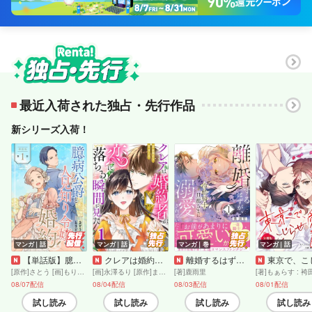
最近入荷された独占・先行作品
新シリーズ入荷！
マンガ｜話
マンガ｜話
マンガ｜巻
マンガ｜話
【単話版】臆病公爵と人見知り令嬢の婚約 第1話
クレアは婚約者が恋に落ちる瞬間を見た1
離婚するはずが、冷酷騎士の旦那さまに溺愛されていたようです【コミックス版／描き下ろし特典つき】（1）
東京で、こじらせ愛。 【分冊版
[原作]さとう [画]もりとおる
[画]永澤るり [原作]ましろ
[著]鹿雨里
08/07配信
08/04配信
08/03配信
08/01配信
試し読み
試し読み
試し読み
試し読み