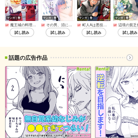
マンガ｜巻
マンガ｜巻
マンガ｜巻
マンガ｜巻
魔王城の料理番 ～コワモテ魔族ばかりだけど、ホワイトな職場です～
その男、沼につき。
町人Aは悪役令嬢をどうしても救いたい ～どぶと空と氷の姫君～
辺境の貧乏伯爵に嫁ぐことになったので領地改革に励みます ～the letter from Boule～【電子書店共通
試し読み
試し読み
試し読み
試し読み
話題の広告作品