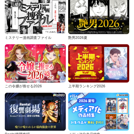
ミステリー漫画調査ファイル
艶男2026夏
この令嬢が推せる2026
上半期ランキング2026
Renta!復讐劇場
メディア化作品特集