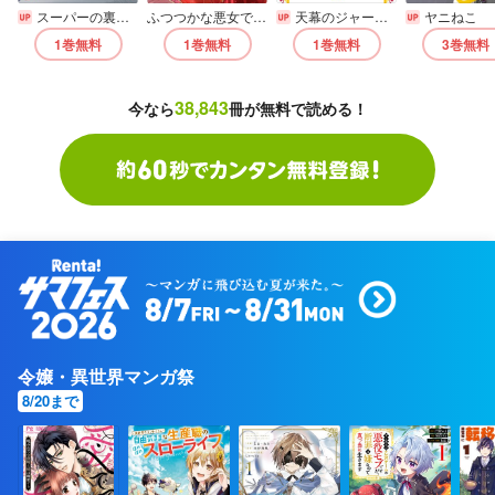
スーパーの裏でヤニ吸うふたり【デジタル版限定特典付き】
ふつつかな悪女ではございますが ～雛宮蝶鼠とりかえ伝～【電子限定描き下ろし付き】
天幕のジャードゥーガル
ヤニねこ
1巻
無料
1巻
無料
1巻
無料
3巻
無料
38,843
今なら
冊が無料で読める！
令嬢・異世界マンガ祭
8/20まで