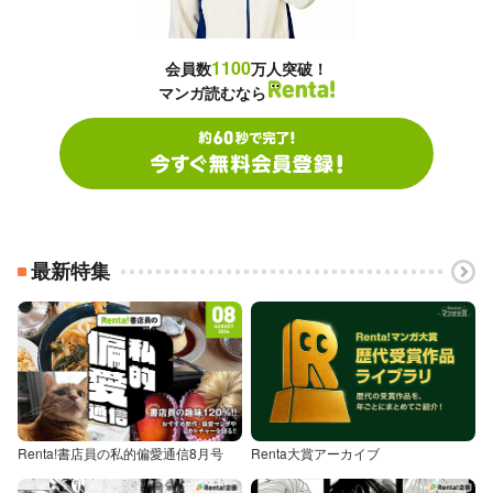
1100
会員数
万人突破！
マンガ読むなら
最新特集
Renta!書店員の私的偏愛通信8月号
Renta大賞アーカイブ