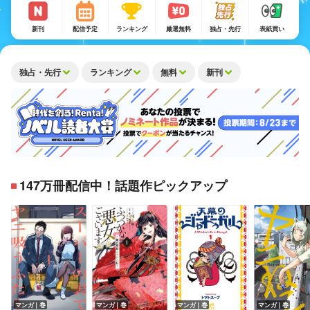
新刊
配信予定
ランキング
厳選無料
独占・先行
表紙買い
独占・先行
ランキング
無料
新刊
147万冊配信中！話題作ピックアップ
マンガ｜巻
マンガ｜巻
マンガ｜巻
マンガ｜巻