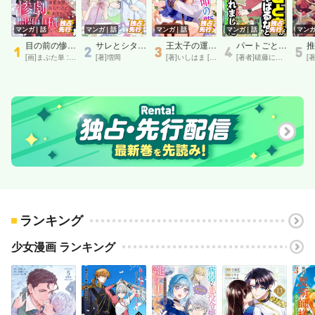
マンガ｜話
マンガ｜話
マンガ｜話
マンガ｜話
マン
目の前の惨劇で前世を思い出したけど、あまりにも問題山積みでいっぱいいっぱいです。 連載版：18
サレとシタの恋愛終了工程（話売り） ＃1
王太子の運命の鞭 単話版1
パートごときがでしゃばるなとクビにされました〜このスーパー、私達で回してましたが大丈夫ですか？〜【単話】 11
[画]まぶた単 : 茲助 [原作]猫石
[著]増岡
[著]いしはま [原作]秋野真珠 : 成瀬山吹
[著者]磋藤にゅすけ
ランキング
少女漫画 ランキング