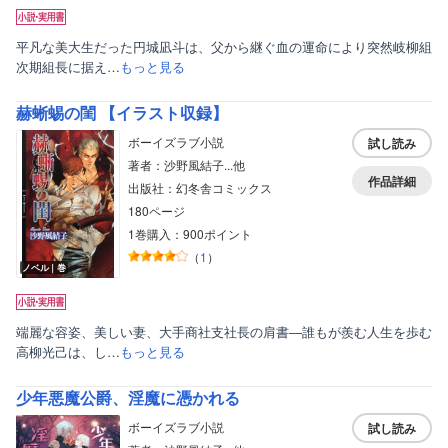
平凡な美大生だった円城凪斗は、父から継ぐ血の運命により突然岐柳組
次期組長に据え…
もっと見る
赫蜥蜴の閨 【イラスト収録】
ボーイズラブ小説
試し読み
著者：沙野風結子...他
作品詳細
出版社：幻冬舎コミックス
180ページ
1巻購入：900ポイント
（
1
）
ノベル｜巻
端麗な容姿、美しい妻、大手商社支社長の肩書―誰もが羨む人生を歩む
高柳光己は、し…
もっと見る
少年悪魔公爵、淫魔に憑かれる
ボーイズラブ小説
試し読み