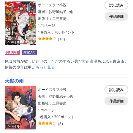
ボーイズラブ小説
試し読み
著者：沙野風結子...他
作品詳細
出版社：二見書房
171ページ
1巻購入：700ポイント
（
15
）
ノベル｜巻
俺はお前が欲しいだけの、ただのずるい男だ大正浪漫あふれる東京市。
伊賀の少年は甲…
もっと見る
天獄の雨
ボーイズラブ小説
試し読み
著者：沙野風結子...他
作品詳細
出版社：二見書房
179ページ
1巻購入：700ポイント
（
5
）
ノベル｜巻