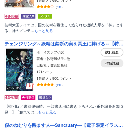
1巻購入：690ポイント
ノベル｜巻
（
18
）
技術大国ノイエは、国の技術を駆使して造られた機械人形を「神」とす
る。神のメンテ…
もっと見る
チェンジリング～妖精は禁断の実を冥王に捧げる～【特別版】（イラスト付き）
ボーイズラブ小説
試し読み
著者：沙野風結子...他
作品詳細
出版社：笠倉出版社
171ページ
1巻購入：900ポイント
（
20
）
ノベル｜巻
【特別版／書籍発売時、一部書店用に書き下ろされた番外編を追加収
録！】「触れては…
もっと見る
僕のねむりを醒ます人―Sanctuary―【電子限定イラスト付】