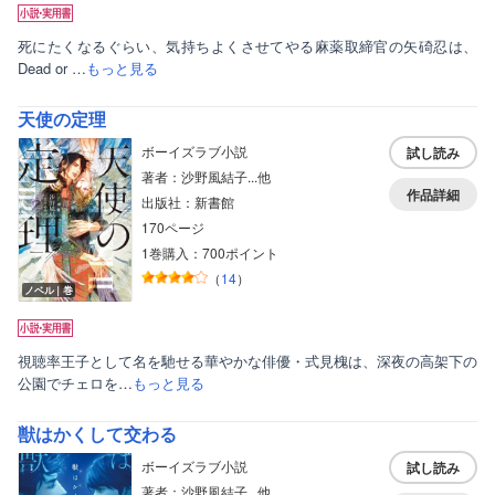
死にたくなるぐらい、気持ちよくさせてやる麻薬取締官の矢碕忍は、
Dead or …
もっと見る
天使の定理
ボーイズラブ小説
試し読み
著者：沙野風結子...他
作品詳細
出版社：新書館
170ページ
1巻購入：700ポイント
（
14
）
ノベル｜巻
視聴率王子として名を馳せる華やかな俳優・式見槐は、深夜の高架下の
公園でチェロを…
もっと見る
獣はかくして交わる
ボーイズラブ小説
試し読み
著者：沙野風結子...他