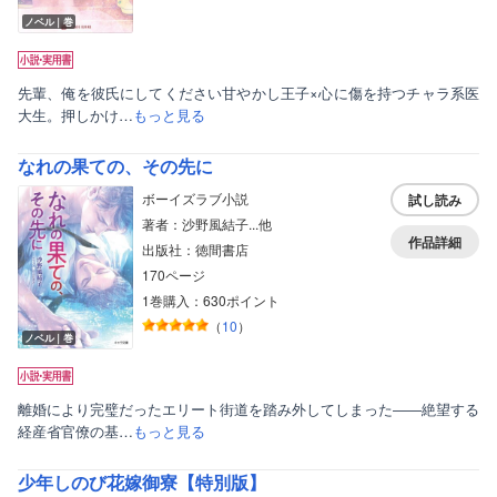
ノベル｜巻
先輩、俺を彼氏にしてください甘やかし王子×心に傷を持つチャラ系医
大生。押しかけ…
もっと見る
なれの果ての、その先に
ボーイズラブ小説
試し読み
著者：沙野風結子...他
作品詳細
出版社：徳間書店
170ページ
1巻購入：630ポイント
ボーイズラブ
（
10
）
ノベル｜巻
ティーンズラブ
美女・美少女
離婚により完璧だったエリート街道を踏み外してしまった――絶望する
経産省官僚の基…
もっと見る
女性写真集
少年しのび花嫁御寮【特別版】