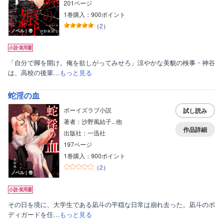
201ページ
1巻購入：900ポイント
（
2
）
ノベル｜巻
「自分で脚を開け。俺を欲しがってみせろ」涼やかな美貌の検事・神谷
は、高校の後輩…
もっと見る
蛇淫の血
ボーイズラブ小説
試し読み
著者：沙野風結子...他
作品詳細
出版社：一迅社
197ページ
1巻購入：900ポイント
（
2
）
ノベル｜巻
その日を境に、大学生である凪斗の平穏な日常は崩れ去った。凪斗のボ
ディガードを任…
もっと見る