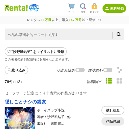
無料登録
レンタル
55万冊
以上、購入
147万冊
以上配信中！
“沙野風結子” をマイリストに登録
この著者の新刊配信時にお知らせが届きます。
話読み除外
雑誌除外
絞り込み
78件
(1/
3
)
新着順
セーフサーチ設定により非表示の作品があります
隠しごとナシの親友
ボーイズラブ小説
試し読み
著者：沙野風結子...他
作品詳細
出版社：徳間書店