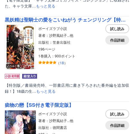
た、キャラ文庫…
もっと見る
黒妖精は聖騎士の愛をこいねがう チェンジリング【特別版】（イラスト付き）
ボーイズラブ小説
試し読み
著者：沙野風結子...他
作品詳細
出版社：笠倉出版社
196ページ
1巻購入：900ポイント
（
18
）
ノベル｜巻
【特別版／書籍発売時、一部書店用に書き下ろされた番外編を追加収
録！】18歳の生…
もっと見る
疵物の戀【SS付き電子限定版】
ボーイズラブ小説
試し読み
著者：沙野風結子...他
作品詳細
出版社：徳間書店