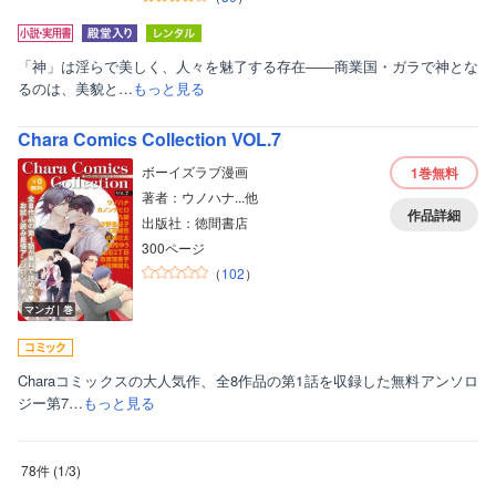
「神」は淫らで美しく、人々を魅了する存在――商業国・ガラで神とな
るのは、美貌と…
もっと見る
Chara Comics Collection VOL.7
ボーイズラブ漫画
1巻
無料
著者：ウノハナ...他
作品詳細
出版社：徳間書店
300ページ
（
102
）
マンガ｜巻
Charaコミックスの大人気作、全8作品の第1話を収録した無料アンソロ
ジー第7…
もっと見る
78件
(
1
/
3
)