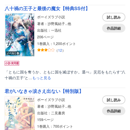
八十禍の王子と最後の魔女【特典SS付】
ボーイズラブ小説
試し読み
著者：沙野風結子...他
作品詳細
出版社：一迅社
206ページ
1巻購入：1,200ポイント
（
12
）
ノベル｜巻
「ともに国を奪うか、ともに国を滅ぼすか。選べ」災厄をもたらす“八
十禍の王子”と…
もっと見る
君がいなきゃ涙さえ出ない【特別版】
ボーイズラブ小説
試し読み
著者：沙野風結子...他
作品詳細
出版社：二見書房
159ページ
1巻購入：700ポイント