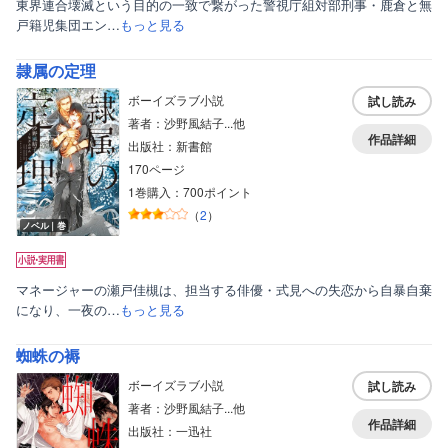
東界連合壊滅という目的の一致で繋がった警視庁組対部刑事・鹿倉と無
戸籍児集団エン…
もっと見る
隷属の定理
ボーイズラブ小説
試し読み
著者：沙野風結子...他
作品詳細
出版社：新書館
170ページ
1巻購入：700ポイント
（
2
）
ノベル｜巻
マネージャーの瀬戸佳槻は、担当する俳優・式見への失恋から自暴自棄
になり、一夜の…
もっと見る
蜘蛛の褥
ボーイズラブ小説
試し読み
著者：沙野風結子...他
作品詳細
出版社：一迅社