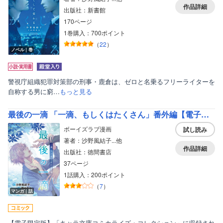
作品詳細
出版社：新書館
170ページ
1巻購入：700ポイント
（
22
）
ノベル｜巻
警視庁組織犯罪対策部の刑事・鹿倉は、ゼロと名乗るフリーライターを
自称する男に窮…
もっと見る
最後の一滴 「一滴、もしくはたくさん」番外編【電子限定版】
ボーイズラブ漫画
試し読み
著者：沙野風結子...他
作品詳細
出版社：徳間書店
37ページ
1話購入：200ポイント
（
7
）
マンガ｜話
【電子限定版】「キャラ文庫コミカライズ・コレクション」に収録され