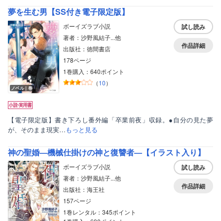
夢を生む男【SS付き電子限定版】
ボーイズラブ小説
試し読み
著者：沙野風結子...他
作品詳細
出版社：徳間書店
178ページ
1巻購入：640ポイント
（
10
）
ノベル｜巻
【電子限定版】書き下ろし番外編「卒業前夜」収録。●自分の見た夢
が、そのまま現実…
もっと見る
神の聖婚―機械仕掛けの神と復讐者―【イラスト入り】
ボーイズラブ小説
試し読み
著者：沙野風結子...他
作品詳細
出版社：海王社
157ページ
1巻レンタル：345ポイント