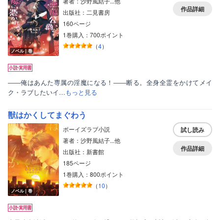
著者：沙野風結子...他
作品詳細
出版社：二見書房
160ページ
1巻購入：700ポイント
（
4
）
ノベル｜巻
――俺はあんた専属の淫魔になる！――断る。全身全霊をかけてメイ
ク・ラブしたいイ…
もっと見る
獣はかくしてまぐわう
ボーイズラブ小説
試し読み
著者：沙野風結子...他
作品詳細
出版社：新書館
185ページ
1巻購入：800ポイント
（
10
）
ノベル｜巻