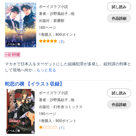
ボーイズラブ小説
試し読み
著者：沙野風結子...他
作品詳細
出版社：新書館
165ページ
1巻購入：800ポイント
（
3
）
ノベル｜巻
マカオで日本人をターゲットにした組織犯罪が多発し、組対課の刑事と
して現地へ向か…
もっと見る
蛇恋の禊 【イラスト収録】
ボーイズラブ小説
試し読み
著者：沙野風結子...他
作品詳細
出版社：幻冬舎コミックス
190ページ
1巻購入：900ポイント
（
1
）
ノベル｜巻