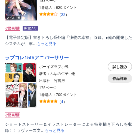
183ページ
1巻購入：620ポイント
（
22
）
ノベル｜巻
【電子限定版】書き下ろし番外編「疵物の幸福」収録。●俺の開発した
システムが、軍…
もっと見る
ラブコレ15thアニバーサリー
ボーイズラブ小説
試し読み
著者：ふゆの仁子...他
作品詳細
出版社：竹書房
175ページ
1巻購入：700ポイント
（
4
）
ノベル｜巻
ショートストーリー＆イラストレーターによる特別描き下ろしを収
録！！ラヴァーズ文…
もっと見る