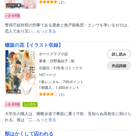
（
2
）
ノベル｜巻
警視庁組対部の刑事である鹿倉と無戸籍集団・エンウを率いるゼロは、
恋人であり互い…
もっと見る
螺旋の花【イラスト収録】
ボーイズラブ小説
試し読み
著者：沙野風結子...他
作品詳細
出版社：幻冬舎コミックス
167ページ
1巻レンタル：700ポイント
1巻購入：1,400ポイント
ノベル｜巻
（
4
）
大学生の陽人は、横断歩道で事故に遭う寸前、見知らぬ高校生に助けら
れる。彼は「二…
もっと見る
獣はかくして囚われる