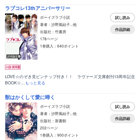
ラブコレ13thアニバーサリー
ボーイズラブ小説
試し読み
著者：沙野風結子...他
作品詳細
出版社：竹書房
178ページ
1巻購入：640ポイント
ノベル｜巻
LOVE☆のぞき見ピンナップ付き！！ ラヴァーズ文庫創刊13周年記念
BOOK☆…
もっと見る
獣はかくして愛に啼く
ボーイズラブ小説
試し読み
著者：沙野風結子...他
作品詳細
出版社：新書館
202ページ
1巻購入：900ポイント