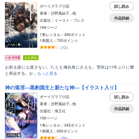
ボーイズラブ小説
試し読み
著者：沙野風結子...他
作品詳細
出版社：イースト・プレス
166ページ
1巻レンタル：490ポイント
1巻購入：700ポイント
ノベル｜巻
（
12
）
お前を誰にも渡さない。たとえ俺自身にさえも。雪弥は11年ぶりに耀
と再会する。か…
もっと見る
神の落淫―黒豹国主と新たな神―【イラスト入り】
ボーイズラブ小説
試し読み
著者：沙野風結子...他
作品詳細
出版社：海王社
156ページ
1巻レンタル：345ポイント
1巻購入：690ポイント
ノベル｜巻
（
30
）