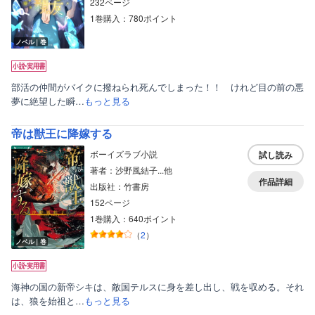
232ページ
1巻購入：780ポイント
ノベル｜巻
部活の仲間がバイクに撥ねられ死んでしまった！！ けれど目の前の悪
夢に絶望した瞬…
もっと見る
帝は獣王に降嫁する
ボーイズラブ小説
試し読み
著者：沙野風結子...他
作品詳細
出版社：竹書房
152ページ
1巻購入：640ポイント
（
2
）
ノベル｜巻
海神の国の新帝シキは、敵国テルスに身を差し出し、戦を収める。それ
は、狼を始祖と…
もっと見る