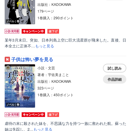
出版社：KADOKAWA
179ページ
1巻購入：290ポイント
ノベル｜巻
某年3月末日。突如、日本列島上空に巨大流星群が飛来した。直後、日
本全土に正体不…
もっと見る
子供は怖い夢を見る
小説・文芸
試し読み
著者：宇佐美まこと
作品詳細
出版社：KADOKAWA
323ページ
1巻購入：450ポイント
ノベル｜巻
虐待の末に殺された妹を、不思議な力を持つ一族に救われた航。蘇った
妹は失踪し、2…
もっと見る