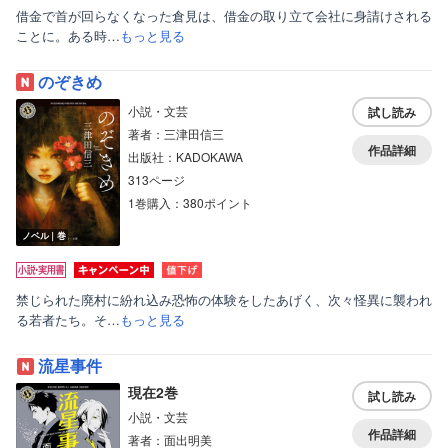
借金で首が回らなくなった倉見は、借金の取り立て会社に身請けされる
ことに。ある時…
もっと見る
のぞきめ
小説・文芸
試し読み
著者：三津田信三
作品詳細
出版社：KADOKAWA
313ページ
1巻購入：380ポイント
ノベル｜巻
禁じられた廃村に紛れ込み恐怖の体験をしたあげく、次々怪異に襲われ
る若者たち。そ…
もっと見る
流星事件
現在2巻
試し読み
小説・文芸
作品詳細
著者：面出明美