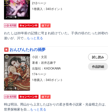
212ページ
1巻購入：340ポイント
ノベル｜巻
わたしは20年前の記憶に苛まれ続けていた。子供の頃のたった20秒の
迷いが、川で…
もっと見る
おんびんたれの禍夢
小説・文芸
試し読み
著者：岩井志麻子
作品詳細
出版社：KADOKAWA
174ページ
1巻購入：340ポイント
ノベル｜巻
時は明治。岡山から上京したばかりの若き怪奇小説家・光金晴之介は、
世界探検家を自…
もっと見る