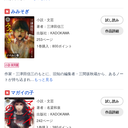
みみそぎ
小説・文芸
試し読み
著者：三津田信三
作品詳細
出版社：KADOKAWA
253ページ
1巻購入：800ポイント
ノベル｜巻
作家・三津田信三のもとに、旧知の編集者・三間坂秋蔵から、あるノー
トが持ち込まれ…
もっと見る
マガイの子
小説・文芸
試し読み
著者：名梁和泉
作品詳細
出版社：KADOKAWA
242ページ
1巻購入：380ポイント