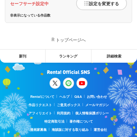
セーフサーチ設定中
設定を変更する
非表示になっている作品数
トップページへ
新刊
ランキング
詳細検索
Renta!について
ヘルプ
Q&A
お問い合わせ
作品リクエスト
ご意見ボックス
メールマガジン
アフィリエイト
利用規約
個人情報保護ポリシー
特定商取引法
著作権について
漫画家募集
海賊版に対する取り組み
運営会社