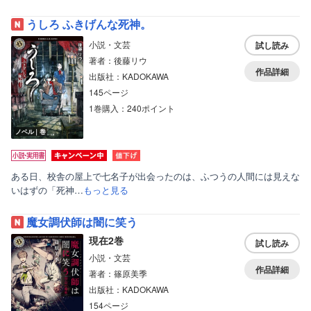
うしろ ふきげんな死神。
小説・文芸
試し読み
著者：後藤リウ
作品詳細
出版社：KADOKAWA
145ページ
1巻購入：240ポイント
ノベル｜巻
ある日、校舎の屋上で七名子が出会ったのは、ふつうの人間には見えな
いはずの「死神…
もっと見る
魔女調伏師は闇に笑う
現在2巻
試し読み
小説・文芸
作品詳細
著者：篠原美季
出版社：KADOKAWA
154ページ