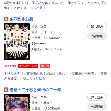
6歳の奈津江には、不思議な能力があった。誰かが失くしたものを探し
出すことができ…
もっと見る
犯罪乱歩幻想
小説・文芸
試し読み
著者：三津田信三
作品詳細
出版社：KADOKAWA
264ページ
1巻購入：340ポイント
ノベル｜巻
ボーイズラブ
ティーンズラブ
本格ミステリ大賞受賞の鬼才が乱歩に挑む！「屋根裏の同居者」「赤過
美女・美少女
ぎる部屋」「G…
もっと見る
女性写真集
逡巡の二十秒と悔恨の二十年
小説・文芸
試し読み
著者：小林泰三
作品詳細
出版社：KADOKAWA