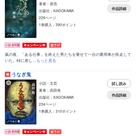
著者：原浩
作品詳細
出版社：KADOKAWA
229ページ
1巻購入：390ポイント
ノベル｜巻
嵐の夜、「ある仕事」を終えた男たちを乗せて一台の乗用車が疾走して
いた。峠に差し…
もっと見る
うなぎ鬼
小説・文芸
試し読み
著者：高田侑
作品詳細
出版社：KADOKAWA
234ページ
1巻購入：310ポイント
ノベル｜巻