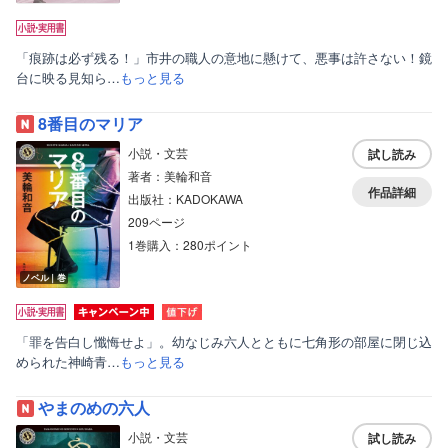
「痕跡は必ず残る！」市井の職人の意地に懸けて、悪事は許さない！鏡
台に映る見知ら…
もっと見る
8番目のマリア
小説・文芸
試し読み
著者：美輪和音
作品詳細
出版社：KADOKAWA
209ページ
1巻購入：280ポイント
ノベル｜巻
「罪を告白し懺悔せよ」。幼なじみ六人とともに七角形の部屋に閉じ込
められた神崎青…
もっと見る
やまのめの六人
小説・文芸
試し読み