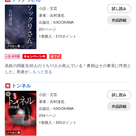
小説・文芸
試し読み
著者：吉村達也
作品詳細
出版社：KADOKAWA
201ページ
1巻購入：310ポイント
ノベル｜巻
高校の同級生20人のうち11人が死んでいる！勇樹はその事実に愕然と
した。死者が…
もっと見る
トンネル
小説・文芸
試し読み
著者：吉村達也
作品詳細
出版社：KADOKAWA
254ページ
1巻購入：350ポイント
ノベル｜巻