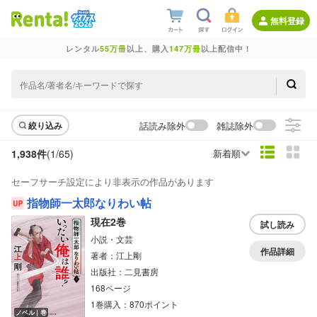
無料登録
レンタル
55万冊
以上、購入
147万冊
以上配信中！
話読み除外
雑誌除外
絞り込み
1,938件
(1/
65
)
新着順
セーフサーチ設定により非表示の作品があります
指物師一太郎なりわい帖
現在2巻
試し読み
小説・文芸
作品詳細
著者：江上剛
出版社：二見書房
168ページ
1巻購入：870ポイント
ノベル｜巻