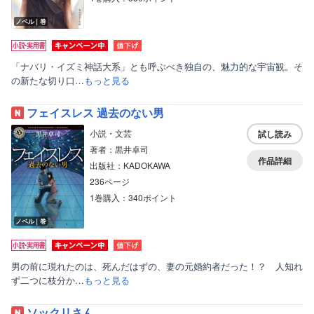
ノベル｜巻
「ナバリ・イズミ神話大系」とも呼ぶべき独自の、魅力的な宇宙観。そ
の新たな切り口…
もっと見る
フェイスレス 過去のない男
小説・文芸
試し読み
著者：黒井卓司
作品詳細
出版社：KADOKAWA
236ページ
1巻購入：340ポイント
ノベル｜巻
男の前に現れたのは、死んだはずの、妻の元婚約者だった！？ 人知れ
ず二つに枝分か…
もっと見る
ソックリさん