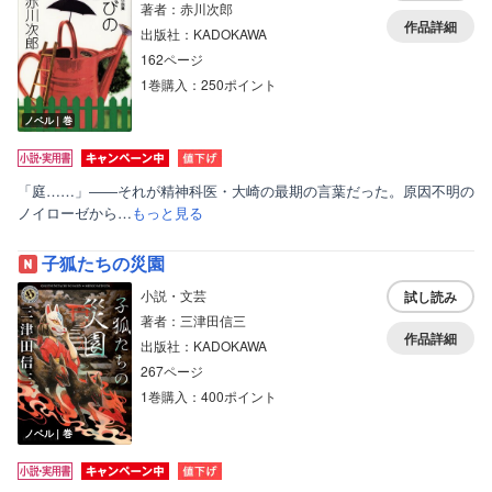
著者：赤川次郎
作品詳細
出版社：KADOKAWA
162ページ
1巻購入：250ポイント
ノベル｜巻
「庭……」――それが精神科医・大崎の最期の言葉だった。原因不明の
ノイローゼから…
もっと見る
子狐たちの災園
小説・文芸
試し読み
著者：三津田信三
作品詳細
出版社：KADOKAWA
267ページ
1巻購入：400ポイント
ノベル｜巻