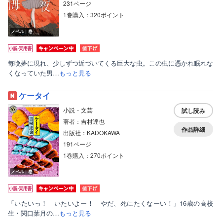
231ページ
1巻購入：320ポイント
ノベル｜巻
毎晩夢に現れ、少しずつ近づいてくる巨大な虫。この虫に憑かれ眠れな
くなっていた男…
もっと見る
ケータイ
小説・文芸
試し読み
著者：吉村達也
作品詳細
出版社：KADOKAWA
191ページ
1巻購入：270ポイント
ノベル｜巻
「いたいっ！ いたいよー！ やだ、死にたくなーい！」16歳の高校
生・関口葉月の…
もっと見る