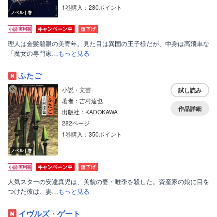
1巻購入：280ポイント
ノベル｜巻
理人は金髪碧眼の美青年。見た目は異国の王子様だが、中身は高飛車な
「魔女の専門家…
もっと見る
ふたご
小説・文芸
試し読み
著者：吉村達也
作品詳細
出版社：KADOKAWA
282ページ
1巻購入：350ポイント
ノベル｜巻
人気スターの安達真児は、美貌の妻・唯季を殺した。資産家の娘に目を
つけた彼は、妻…
もっと見る
イヴルズ・ゲート