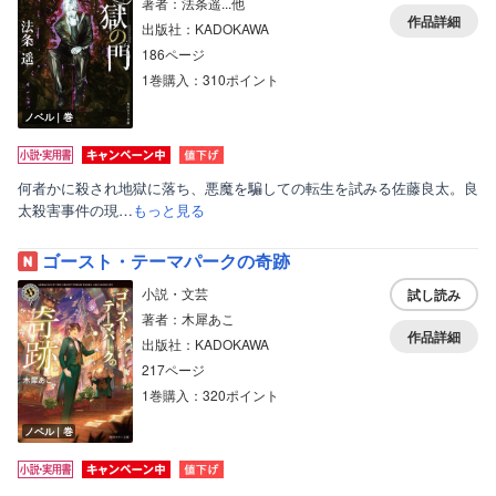
著者：法条遥...他
作品詳細
出版社：KADOKAWA
186ページ
1巻購入：310ポイント
ノベル｜巻
何者かに殺され地獄に落ち、悪魔を騙しての転生を試みる佐藤良太。良
太殺害事件の現…
もっと見る
ゴースト・テーマパークの奇跡
小説・文芸
試し読み
著者：木犀あこ
作品詳細
出版社：KADOKAWA
217ページ
1巻購入：320ポイント
ノベル｜巻