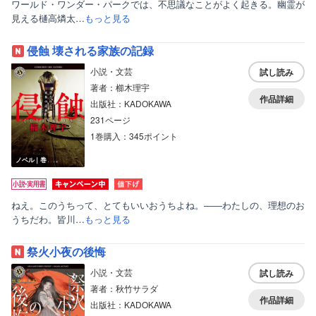
ワールド・ワンダー・パークでは、不思議なことがよく起きる。幽霊が
見える樋高燐太…
もっと見る
侵蝕 壊される家族の記録
小説・文芸
試し読み
著者：櫛木理宇
作品詳細
出版社：KADOKAWA
231ページ
1巻購入：345ポイント
ノベル｜巻
ねえ。このうちって、とてもいいおうちよね。――わたしの、理想のお
うちだわ。皆川…
もっと見る
祭火小夜の後悔
小説・文芸
試し読み
著者：秋竹サラダ
作品詳細
出版社：KADOKAWA