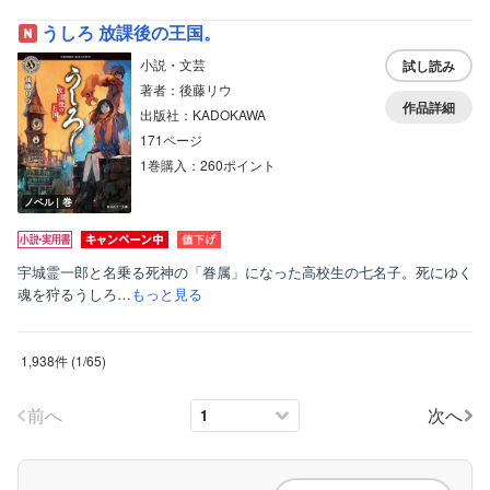
うしろ 放課後の王国。
小説・文芸
試し読み
著者：後藤リウ
作品詳細
出版社：KADOKAWA
171ページ
1巻購入：260ポイント
ノベル｜巻
宇城霊一郎と名乗る死神の「眷属」になった高校生の七名子。死にゆく
魂を狩るうしろ…
もっと見る
1,938件
(
1
/
65
)
前へ
次へ