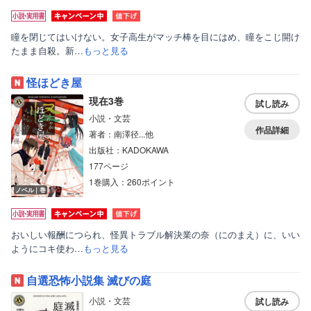
瞳を閉じてはいけない。女子高生がマッチ棒を目にはめ、瞳をこじ開け
たまま自殺。新…
もっと見る
怪ほどき屋
現在3巻
試し読み
小説・文芸
作品詳細
著者：南澤径...他
出版社：KADOKAWA
177ページ
1巻購入：260ポイント
ノベル｜巻
おいしい報酬につられ、怪異トラブル解決業の奈（にのまえ）に、いい
ようにコキ使わ…
もっと見る
自選恐怖小説集 滅びの庭
小説・文芸
試し読み