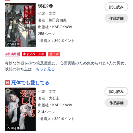
現在2巻
試し読み
小説・文芸
作品詳細
著者：篠田真由美
出版社：KADOKAWA
258ページ
1巻購入：360ポイント
ノベル｜巻
奇妙な外観を持つ埃及屋敷に、心霊実験のため集められた4人の男女。
以前の持ち主は…
もっと見る
死体でも愛してる
小説・文芸
試し読み
著者：大石圭
作品詳細
出版社：KADOKAWA
214ページ
1巻購入：320ポイント
ノベル｜巻