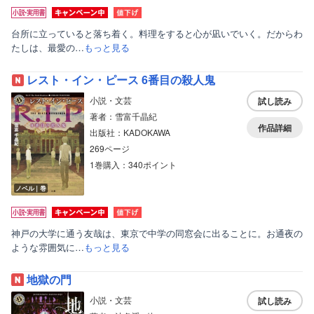
台所に立っていると落ち着く。料理をすると心が凪いでいく。だからわ
たしは、最愛の…
もっと見る
レスト・イン・ピース 6番目の殺人鬼
小説・文芸
試し読み
著者：雪富千晶紀
作品詳細
出版社：KADOKAWA
269ページ
1巻購入：340ポイント
ノベル｜巻
神戸の大学に通う友哉は、東京で中学の同窓会に出ることに。お通夜の
ような雰囲気に…
もっと見る
地獄の門
小説・文芸
試し読み