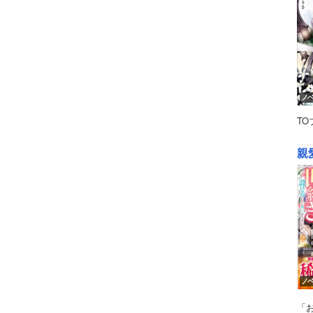
ノ
TO
ノ
「