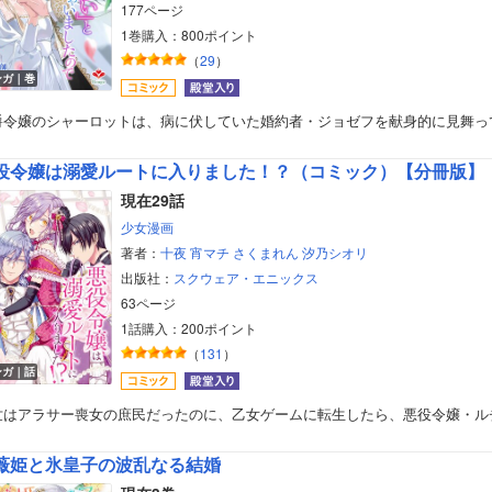
177ページ
1巻購入：800ポイント
（
29
）
ンガ｜巻
爵令嬢のシャーロットは、病に伏していた婚約者・ジョゼフを献身的に見舞っ
役令嬢は溺愛ルートに入りました！？（コミック）【分冊版】
現在29話
少女漫画
著者：
十夜
宵マチ
さくまれん
汐乃シオリ
出版社：
スクウェア・エニックス
63ページ
1話購入：200ポイント
（
131
）
ンガ｜話
世はアラサー喪女の庶民だったのに、乙女ゲームに転生したら、悪役令嬢・ル
薇姫と氷皇子の波乱なる結婚