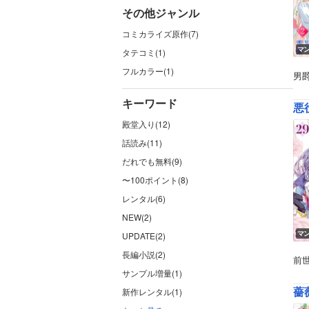
その他ジャンル
コミカライズ原作(7)
マ
タテコミ(1)
フルカラー(1)
男
キーワード
悪
殿堂入り(12)
話読み(11)
だれでも無料(9)
〜100ポイント(8)
レンタル(6)
NEW(2)
マ
UPDATE(2)
長編小説(2)
前
サンプル増量(1)
薔
新作レンタル(1)