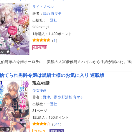
ライトノベル
著者：
錫乃
宵マチ
出版社：
一迅社
282ページ
1巻購入：1,400ポイント
（
1
）
ベル｜巻
乏伯爵家の令嬢オーロラに、美貌の大富豪侯爵ミハイルから手紙が届いた。“
捨てられ男爵令嬢は黒騎士様のお気に入り 連載版
現在43話
少女漫画
著者：
野津川香
水野沙彰
宵マチ
出版社：
一迅社
31ページ
1話購入：150ポイント
（
541
）
ンガ｜話