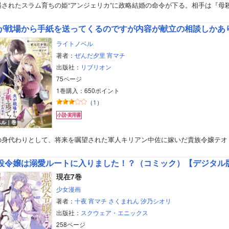
遇されたスラム育ちの姫“アンジェリカ”に政略結婚の命令が下る。相手は『母
美女・美少女
が戦場から手紙を送ってくるのですが内容が献立の相談しかあ
女性写真集
ライトノベル
著者：
ぜんだ夕里
宵マチ
出版社：
リブリオン
75ページ
1巻購入：650ポイント
（
1
）
ベル｜巻
の身代わりとして、将来を嘱望された軍人キリアン中佐に嫁いだ貴族令嬢テオ
役令嬢は溺愛ルートに入りました！？（コミック）【デジタル
現在7巻
少女漫画
著者：
十夜
宵マチ
さくまれん
汐乃シオリ
出版社：
スクウェア・エニックス
258ページ