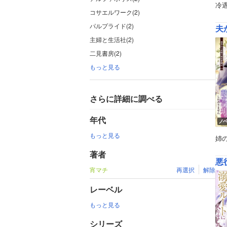
冷
コサエルワーク(2)
パルプライド(2)
夫
主婦と生活社(2)
二見書房(2)
もっと見る
さらに詳細に調べる
年代
ノ
もっと見る
姉
著者
悪
宵マチ
再選択
解除
レーベル
もっと見る
シリーズ