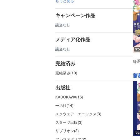
もっと見る
キャンペーン作品
該当なし
メディア化作品
該当なし
マ
冷
完結済み
完結済み(10)
薔
出版社
KADOKAWA(16)
一迅社(14)
スクウェア・エニックス(3)
スターツ出版(3)
リブリオン(3)
マ
アルファポリス(2)