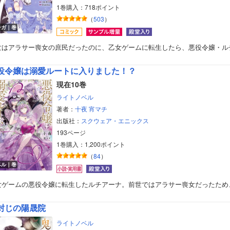
1巻購入：718ポイント
（
503
）
ンガ｜巻
世はアラサー喪女の庶民だったのに、乙女ゲームに転生したら、悪役令嬢・ル
役令嬢は溺愛ルートに入りました！？
現在10巻
ライトノベル
著者：
十夜
宵マチ
出版社：
スクウェア・エニックス
193ページ
1巻購入：1,200ポイント
（
84
）
ベル｜巻
女ゲームの悪役令嬢に転生したルチアーナ。前世ではアラサー喪女だったため
封じの陽晟院
ライトノベル