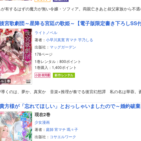
もが有するはずの魔力が無い令嬢・ソフィア。両親亡きあと叔父家族から不遇
後宮歌劇団～星降る宮廷の歌姫～【電子版限定書き下ろしSS
ライトノベル
著者：
小早川真寛
宵マチ
芋乃しる
出版社：
マッグガーデン
178ページ
1巻レンタル：800ポイント
1巻購入：1,400ポイント
ベル｜巻
が導くのは、夢か、真実か 音楽×推理が奏でる後宮幻想譚 私の名は華蓉。
貴方様が「忘れてほしい」とおっしゃいましたので～婚約破棄された私が
現在2巻
少女漫画
著者：
庭師
宵マチ
瑪々子
出版社：
コサエルワーク