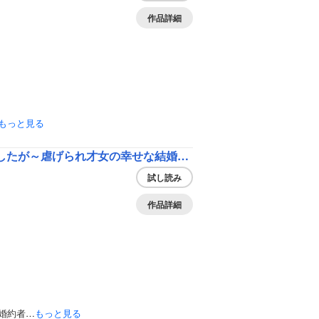
作品詳細
もっと見る
親愛なる旦那様、妻の役目は世継ぎを設けるだけと聞いておりましたが～虐げられ才女の幸せな結婚～【愛され大逆転シリーズ】【電子限定SS付き】
試し読み
作品詳細
婚約者…
もっと見る