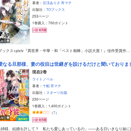
著者：
豆渓ありさ
宵マチ
出版社：
TOブックス
253ページ
1巻購入：700ポイント
ベル｜巻
ブックス×pixiv『異世界・中華・和「ベスト相棒」小説大賞！』佳作受賞作…
現在2巻
ライトノベル
著者：
十帖
宵マチ
出版社：
スターツ出版
230ページ
1巻購入：1,400ポイント
（
7
）
ベル｜巻
お姉様、結婚を許して？ 私たち愛しあっているの」――ある日いきなり妹に