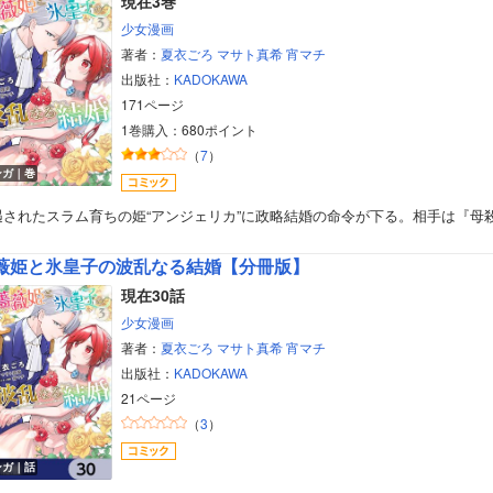
現在3巻
少女漫画
著者：
夏衣ごろ
マサト真希
宵マチ
出版社：
KADOKAWA
171ページ
1巻購入：680ポイント
（
7
）
ンガ｜巻
遇されたスラム育ちの姫“アンジェリカ”に政略結婚の命令が下る。相手は『母
薇姫と氷皇子の波乱なる結婚【分冊版】
現在30話
少女漫画
著者：
夏衣ごろ
マサト真希
宵マチ
出版社：
KADOKAWA
21ページ
ボーイズラブ
（
3
）
ティーンズラブ
ンガ｜話