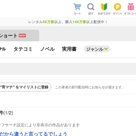
レンタル
56万冊
以上、購入
146万冊
以上配信中！
ショート
NEW
タテコミ
ノベル
実用書
ジャンル
この著者の新刊配信時にお知らせが届きます。
“宵マチ” をマイリストに登録
件
(1/
2
)
ーフサーチ設定により非表示の作品があります
だから違うと言ってるでしょう