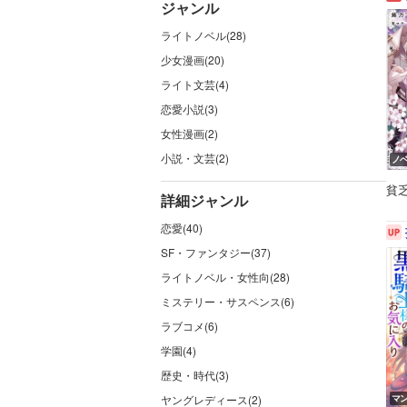
ジャンル
ライトノベル(28)
少女漫画(20)
ライト文芸(4)
恋愛小説(3)
女性漫画(2)
小説・文芸(2)
ノ
貧
詳細ジャンル
恋愛(40)
SF・ファンタジー(37)
ライトノベル・女性向(28)
ミステリー・サスペンス(6)
ラブコメ(6)
学園(4)
歴史・時代(3)
ヤングレディース(2)
マ