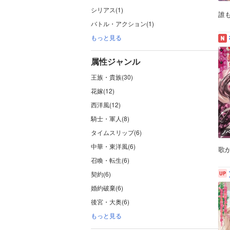
シリアス(1)
誰
バトル・アクション(1)
もっと見る
属性ジャンル
王族・貴族(30)
花嫁(12)
西洋風(12)
騎士・軍人(8)
タイムスリップ(6)
ノ
中華・東洋風(6)
歌
召喚・転生(6)
契約(6)
婚約破棄(6)
後宮・大奥(6)
もっと見る