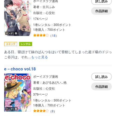
ボーイズラブ漫画
試し読み
著者：古川ふみ
作品詳細
出版社：心交社
174ページ
1巻レンタル：300ポイント
1巻購入：700ポイント
マンガ｜巻
（
18
）
ある日、寝ぼけて妹のぱんつをはいて登校してしまった超ド級のドジっ
こ谷川は、それ…
もっと見る
e－choco vol.18
ボーイズラブ漫画
試し読み
著者：あびるあびい...他
作品詳細
出版社：心交社
379ページ
1巻レンタル：300ポイント
1巻購入：700ポイント
マンガ｜巻
（
8
）