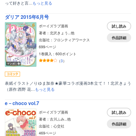
って好きと言…
もっと見る
ダリア 2015年6月号
ボーイズラブ漫画
試し読み
著者：北沢きょう...他
作品詳細
出版社：フロンティアワークス
699ページ
1巻購入：600ポイント
（
3
）
マンガ｜巻
表紙イラスト／りゆま加奈★豪華コラボ漫画3本立て！！北沢きょう
（原作:西野 花…
もっと見る
e－choco vol.7
ボーイズラブ漫画
試し読み
著者：古川ふみ...他
作品詳細
出版社：心交社
469ページ