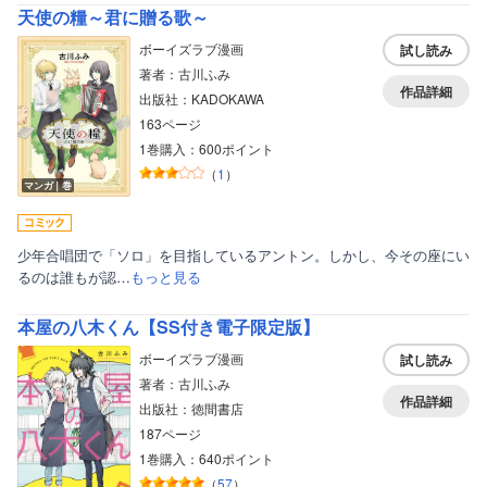
天使の糧～君に贈る歌～
ボーイズラブ漫画
試し読み
著者：古川ふみ
作品詳細
出版社：KADOKAWA
163ページ
1巻購入：600ポイント
（
1
）
マンガ｜巻
少年合唱団で「ソロ」を目指しているアントン。しかし、今その座にい
るのは誰もが認…
もっと見る
本屋の八木くん【SS付き電子限定版】
ボーイズラブ漫画
試し読み
著者：古川ふみ
作品詳細
出版社：徳間書店
187ページ
1巻購入：640ポイント
（
57
）