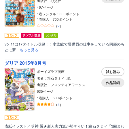
出版社：心交社
467ページ
1巻レンタル：300ポイント
1巻購入：700ポイント
マンガ｜巻
（
2
）
vol.11は17タイトル収録！！水族館で警備員の仕事をしている阿部のも
とに新…
もっと見る
ダリア 2015年8月号
ボーイズラブ漫画
試し読み
著者：箱石タミィ...他
作品詳細
出版社：フロンティアワークス
635ページ
1巻購入：600ポイント
（
4
）
マンガ｜巻
表紙イラスト／明神 翼★新人実力派が勢ぞろい！箱石タミィ「3回まわ