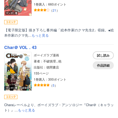
1巻購入：660ポイント
（
21
）
マンガ｜巻
【電子限定版】描き下ろし番外編「絵本作家のクマ先生2」収録。●絵
本作家のクマ先…
もっと見る
Char＠ VOL．43
ボーイズラブ漫画
試し読み
著者：不破慎理...他
作品詳細
出版社：徳間書店
155ページ
1巻購入：300ポイント
ボーイズラブ
（
5
）
マンガ｜巻
ティーンズラブ
美女・美少女
Charaレーベルより、ボーイズラブ・アンソロジー『Char＠（キャラッ
ト）』…
もっと見る
女性写真集