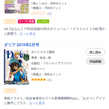
1巻レンタル：300ポイント
1巻購入：700ポイント
マンガ｜巻
（
2
）
vol.7はなんと17作品収録の特大ボリューム！！クラスメイトの松雪か
ら変態で…
もっと見る
ダリア 2015年2月号
ボーイズラブ漫画
試し読み
著者：絵歩...他
作品詳細
出版社：フロンティアワークス
609ページ
1巻購入：600ポイント
（
3
）
マンガ｜巻
表紙イラスト／絵歩★巻頭カラー＆新連載楢崎ねねこ「むかつくアイツ
と勝手にフラグ…
もっと見る