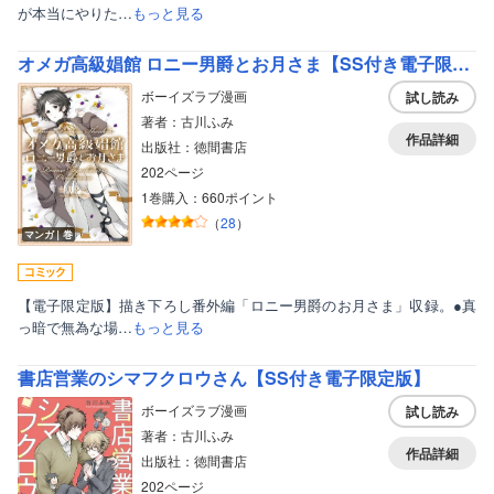
が本当にやりた…
もっと見る
オメガ高級娼館 ロニー男爵とお月さま【SS付き電子限定版】
ボーイズラブ漫画
試し読み
著者：古川ふみ
作品詳細
出版社：徳間書店
202ページ
1巻購入：660ポイント
（
28
）
マンガ｜巻
【電子限定版】描き下ろし番外編「ロニー男爵のお月さま」収録。●真
っ暗で無為な場…
もっと見る
書店営業のシマフクロウさん【SS付き電子限定版】
ボーイズラブ漫画
試し読み
著者：古川ふみ
作品詳細
出版社：徳間書店
202ページ