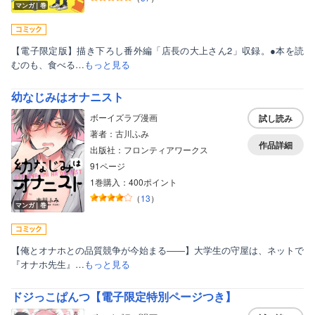
マンガ｜巻
【電子限定版】描き下ろし番外編「店長の大上さん2」収録。●本を読
むのも、食べる…
もっと見る
幼なじみはオナニスト
ボーイズラブ漫画
試し読み
著者：古川ふみ
作品詳細
出版社：フロンティアワークス
91ページ
1巻購入：400ポイント
（
13
）
マンガ｜巻
【俺とオナホとの品質競争が今始まる――】大学生の守屋は、ネットで
『オナホ先生』…
もっと見る
ドジっこぱんつ【電子限定特別ページつき】