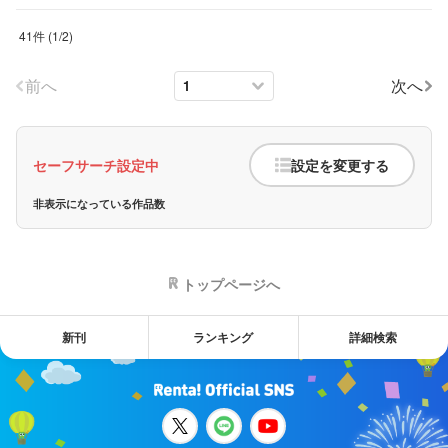
41件
(
1
/
2
)
前へ
次へ
セーフサーチ設定中
設定を変更する
非表示になっている作品数
トップページへ
新刊
ランキング
詳細検索