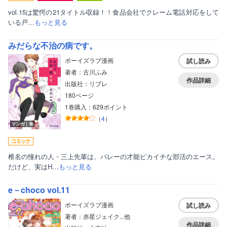
vol.15は驚愕の21タイトル収録！！食品会社でクレーム電話対応をして
いる戸…
もっと見る
みだらな不治の病です。
ボーイズラブ漫画
試し読み
著者：古川ふみ
作品詳細
出版社：リブレ
180ページ
1巻購入：629ポイント
（
4
）
マンガ｜巻
椎名の憧れの人・三上先輩は、バレーの才能ピカイチな部活のエース。
だけど、実はH…
もっと見る
e－choco vol.11
ボーイズラブ漫画
試し読み
著者：赤星ジェイク...他
作品詳細