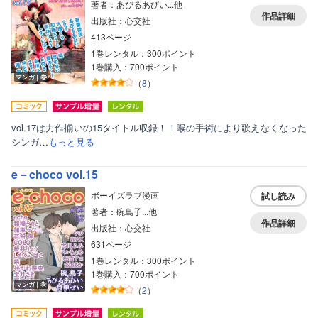
著者：あびるあびい...他
作品詳細
出版社：心交社
413ページ
1巻レンタル：300ポイント
1巻購入：700ポイント
マンガ｜巻
（
8
）
vol.17は力作揃いの15タイトル収録！！喉の手術により歌えなくなった
シンガ…
もっと見る
e－choco vol.15
ボーイズラブ漫画
試し読み
著者：碗島子...他
作品詳細
出版社：心交社
631ページ
1巻レンタル：300ポイント
1巻購入：700ポイント
マンガ｜巻
（
2
）