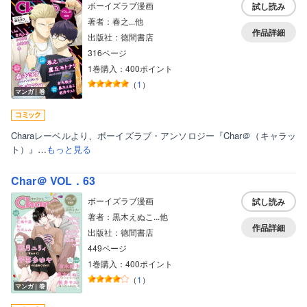
ボーイズラブ漫画
試し読み
著者：春之...他
作品詳細
出版社：徳間書店
316ページ
1巻購入：400ポイント
（
1
）
マンガ｜巻
Charaレーベルより、ボーイズラブ・アンソロジー『Char＠（キャラッ
ト）』…
もっと見る
Char＠ VOL．63
ボーイズラブ漫画
試し読み
著者：黒木えぬこ...他
作品詳細
出版社：徳間書店
449ページ
1巻購入：400ポイント
（
1
）
マンガ｜巻