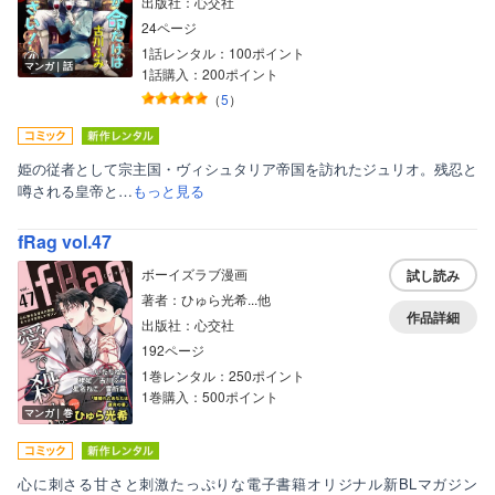
出版社：心交社
24ページ
1話レンタル：100ポイント
マンガ｜話
1話購入：200ポイント
（
5
）
姫の従者として宗主国・ヴィシュタリア帝国を訪れたジュリオ。残忍と
噂される皇帝と…
もっと見る
fRag vol.47
ボーイズラブ漫画
試し読み
著者：ひゅら光希...他
作品詳細
出版社：心交社
192ページ
1巻レンタル：250ポイント
1巻購入：500ポイント
マンガ｜巻
心に刺さる甘さと刺激たっぷりな電子書籍オリジナル新BLマガジン