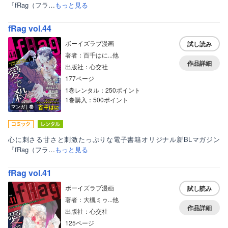
『fRag（フラ…
もっと見る
fRag vol.44
ボーイズラブ漫画
試し読み
著者：百千はに...他
作品詳細
出版社：心交社
177ページ
1巻レンタル：250ポイント
1巻購入：500ポイント
マンガ｜巻
心に刺さる甘さと刺激たっぷりな電子書籍オリジナル新BLマガジン
『fRag（フラ…
もっと見る
fRag vol.41
ボーイズラブ漫画
試し読み
著者：大槻ミゥ...他
作品詳細
出版社：心交社
125ページ