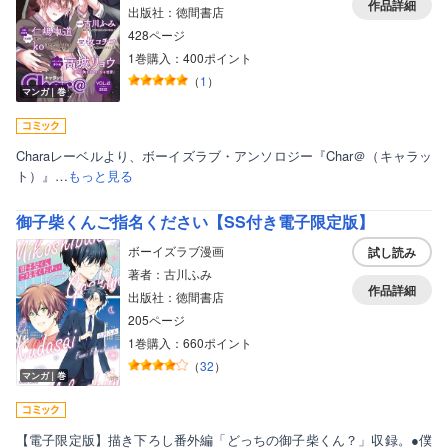
作品詳細
出版社：徳間書店
428ページ
1巻購入：400ポイント
（
1
）
マンガ｜巻
Charaレーベルより、ボーイズラブ・アンソロジー『Char＠（キャラッ
ト）』…
もっと見る
御子柴くんご指名ください【SS付き電子限定版】
ボーイズラブ漫画
試し読み
著者：古川ふみ
作品詳細
出版社：徳間書店
205ページ
1巻購入：660ポイント
（
32
）
マンガ｜巻
【電子限定版】描き下ろし番外編「どっちの御子柴くん？」収録。●僕