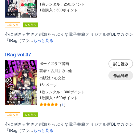
1巻レンタル：250ポイント
1巻購入：500ポイント
マンガ｜巻
心に刺さる甘さと刺激たっぷりな電子書籍オリジナル新BLマガジン
『fRag（フラ…
もっと見る
fRag vol.37
ボーイズラブ漫画
試し読み
著者：古川ふみ...他
作品詳細
出版社：心交社
161ページ
1巻レンタル：300ポイント
1巻購入：600ポイント
マンガ｜巻
（
1
）
心に刺さる甘さと刺激たっぷりな電子書籍オリジナル新BLマガジン
『fRag（フラ…
もっと見る