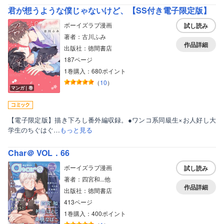
君が想うような僕じゃないけど、【SS付き電子限定版】
ボーイズラブ漫画
試し読み
著者：古川ふみ
作品詳細
出版社：徳間書店
187ページ
1巻購入：680ポイント
（
10
）
マンガ｜巻
【電子限定版】描き下ろし番外編収録。●ワンコ系同級生×お人好し大
学生のちぐはぐ…
もっと見る
Char＠ VOL．66
ボーイズラブ漫画
試し読み
著者：四宮和...他
作品詳細
出版社：徳間書店
413ページ
1巻購入：400ポイント