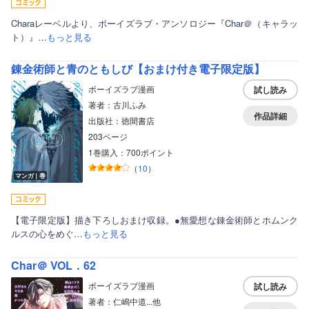
Charaレーベルより、ボーイズラブ・アンソロジー『Char＠（キャラッ
ト）』…
もっと見る
錬金術師と青のともしび【おまけ付き電子限定版】
ボーイズラブ漫画
試し読み
著者：古川ふみ
作品詳細
出版社：徳間書店
203ページ
1巻購入：700ポイント
（
10
）
マンガ｜巻
【電子限定版】描き下ろしおまけ収録。●無愛想な錬金術師とホムンク
ルスの心をめぐ…
もっと見る
Char＠ VOL．62
ボーイズラブ漫画
試し読み
著者：仁嶋中道...他