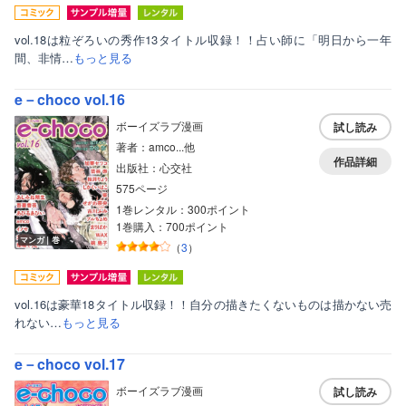
vol.18は粒ぞろいの秀作13タイトル収録！！占い師に「明日から一年
間、非情…
もっと見る
e－choco vol.16
ボーイズラブ漫画
試し読み
著者：amco...他
作品詳細
出版社：心交社
575ページ
1巻レンタル：300ポイント
1巻購入：700ポイント
マンガ｜巻
（
3
）
vol.16は豪華18タイトル収録！！自分の描きたくないものは描かない売
れない…
もっと見る
e－choco vol.17
ボーイズラブ漫画
試し読み