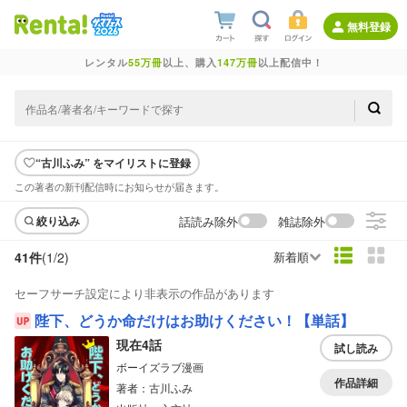
無料登録
レンタル
55万冊
以上、購入
147万冊
以上配信中！
“古川ふみ” をマイリストに登録
この著者の新刊配信時にお知らせが届きます。
話読み除外
雑誌除外
絞り込み
41件
(1/
2
)
新着順
セーフサーチ設定により非表示の作品があります
陛下、どうか命だけはお助けください！【単話】
現在4話
試し読み
ボーイズラブ漫画
作品詳細
著者：古川ふみ