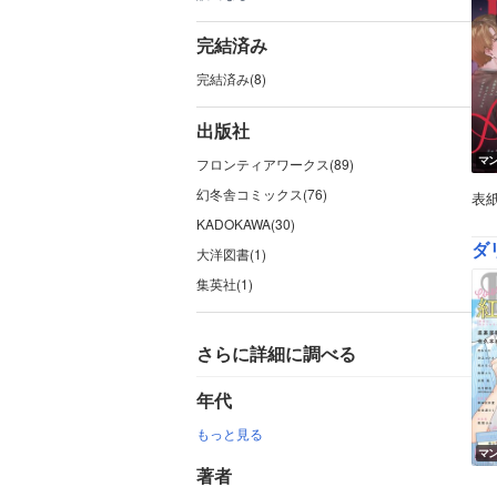
完結済み
完結済み(8)
出版社
マ
フロンティアワークス(89)
幻冬舎コミックス(76)
表紙
KADOKAWA(30)
ダ
大洋図書(1)
集英社(1)
さらに詳細に調べる
年代
もっと見る
マ
著者