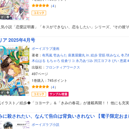
（
4
）
ンガ｜巻
人気小説「恋愛証明書」「キスができない、恋をしたい」シリーズ、“その後”
リア 2025年4月号
ボーイズラブ漫画
著者：
有馬嵐
壱あらた
座裏屋蘭丸
in.
絵歩
背筋
咲みなん
冬乃
木山はる
もちゃろ
佐倉リコ
永乃あづみ
渋江ヨフネ
ぴい
恵庭
出版社：
フロンティアワークス
497ページ
1巻購入：745ポイント
（
4
）
ンガ｜巻
紙イラスト／絵歩◆「コヨーテ」＆「きみの春花」が連載再開！！ 他にも充
みに殺されたい、なんて告白は背負いきれない 【電子限定おま
ボーイズラブ小説