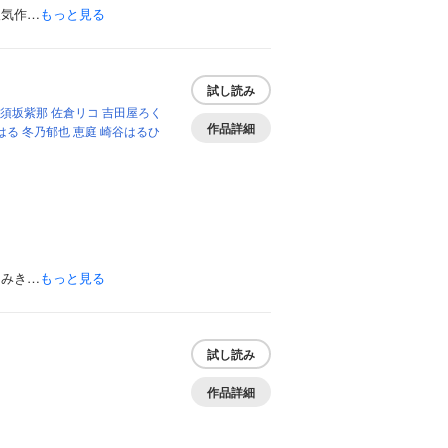
人気作…
もっと見る
試し読み
須坂紫那
佐倉リコ
吉田屋ろく
作品詳細
はる
冬乃郁也
恵庭
崎谷はるひ
よみき…
もっと見る
試し読み
作品詳細