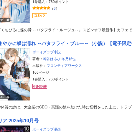
1巻購入：780ポイント
（
6
）
ンガ｜巻
『くちびるに蝶の骨 ～バタフライ・ルージュ～』スピンオフ最新作】カフェ
まやかに蝶は濡れ ～バタフライ・ブルー～（小説）【電子限
ボーイズラブ小説
著者：
崎谷はるひ
冬乃郁也
出版社：
フロンティアワークス
166ページ
1巻購入：760ポイント
ベル｜巻
幸体質の諒は、大企業のCEO・寓護の娘を助けた時に怪我をした上に、トラブ
リア 2025年10月号
ボーイズラブ漫画