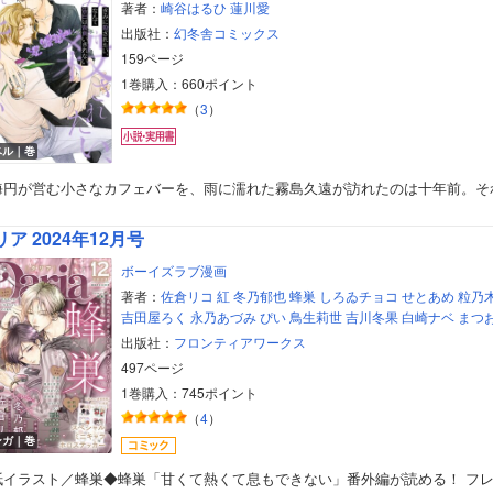
著者：
崎谷はるひ
蓮川愛
出版社：
幻冬舎コミックス
159ページ
1巻購入：660ポイント
（
3
）
ベル｜巻
海円が営む小さなカフェバーを、雨に濡れた霧島久遠が訪れたのは十年前。そ
リア 2024年12月号
ボーイズラブ漫画
著者：
佐倉リコ
紅
冬乃郁也
蜂巣
しろゐチョコ
せとあめ
粒乃
吉田屋ろく
永乃あづみ
ぴい
鳥生莉世
吉川冬果
白崎ナベ
まつ
出版社：
フロンティアワークス
497ページ
1巻購入：745ポイント
（
4
）
ンガ｜巻
紙イラスト／蜂巣◆蜂巣「甘くて熱くて息もできない」番外編が読める！ フ