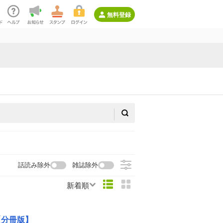
無料登録
話読み除外
雑誌除外
新着順
【分冊版】