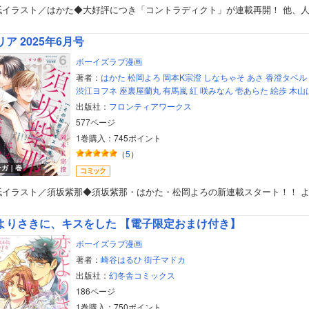
紙イラスト／はかた◆大好評につき「コントラディクト」が連載再開！ 他、
美女・美少女
リア 2025年6月号
女性写真集
ボーイズラブ漫画
著者：
はかた
松岡よろ
岡本K宗澄
しなちゃそ
あさ
香澄タベル
渋江ヨフネ
座裏屋蘭丸
有馬嵐
紅
咲みなん
壱あらた
絵歩
木山
出版社：
フロンティアワークス
577ページ
1巻購入：745ポイント
（
5
）
ンガ｜巻
紙イラスト／須坂紫那◆須坂紫那・はかた・松岡よろの新連載スタート！！ 
よりさきに、キスをした 【電子限定おまけ付き】
ボーイズラブ漫画
著者：
崎谷はるひ
街子マドカ
出版社：
幻冬舎コミックス
186ページ
1巻購入：750ポイント