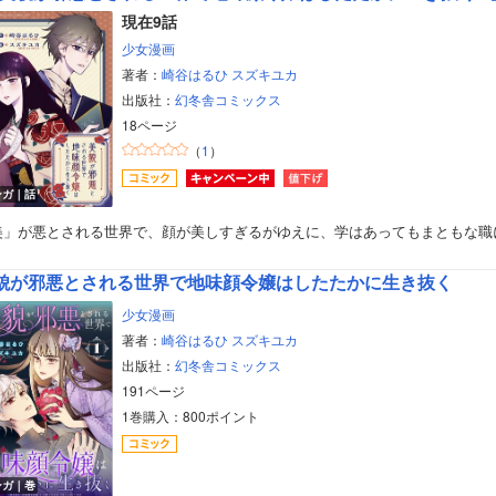
現在9話
少女漫画
著者：
崎谷はるひ
スズキユカ
出版社：
幻冬舎コミックス
18ページ
（
1
）
ンガ｜話
美」が悪とされる世界で、顔が美しすぎるがゆえに、学はあってもまともな職
貌が邪悪とされる世界で地味顔令嬢はしたたかに生き抜く
少女漫画
著者：
崎谷はるひ
スズキユカ
出版社：
幻冬舎コミックス
191ページ
1巻購入：800ポイント
ンガ｜巻