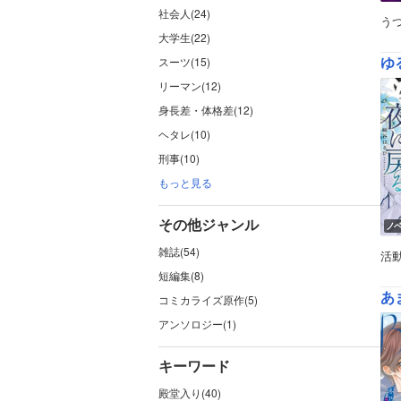
社会人(24)
う
大学生(22)
ゆ
スーツ(15)
リーマン(12)
身長差・体格差(12)
ヘタレ(10)
刑事(10)
もっと見る
その他ジャンル
ノ
雑誌(54)
活
短編集(8)
あ
コミカライズ原作(5)
アンソロジー(1)
キーワード
殿堂入り(40)