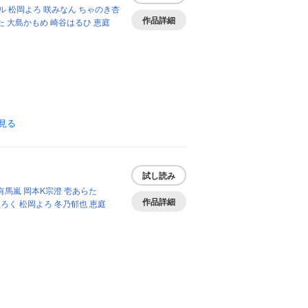
ル
松岡よろ
咲みなん
ちゃのき杏
作品詳細
た
大島かもめ
崎谷はるひ
恵庭
見る
試し読み
有馬嵐
岡本K宗澄
壱あらた
作品詳細
屋ろく
松岡よろ
冬乃郁也
恵庭