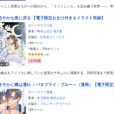
つくしく邪悪なものへの恐れから、「うつくしい人」を忌み嫌う世界――。学
るやかな夜に戻る 【電子限定おまけ付き＆イラスト収録】
ボーイズラブ小説
著者：
崎谷はるひ
蓮川愛
出版社：
幻冬舎コミックス
165ページ
1巻購入：700ポイント
（
4
）
ベル｜巻
動拠点をアメリカに移していた慈英が十年ぶりに帰国する。羽田空港まで慈英
まやかに蝶は濡れ ～バタフライ・ブルー～（漫画）【電子限定
ボーイズラブ漫画
著者：
冬乃郁也
崎谷はるひ
出版社：
フロンティアワークス
183ページ