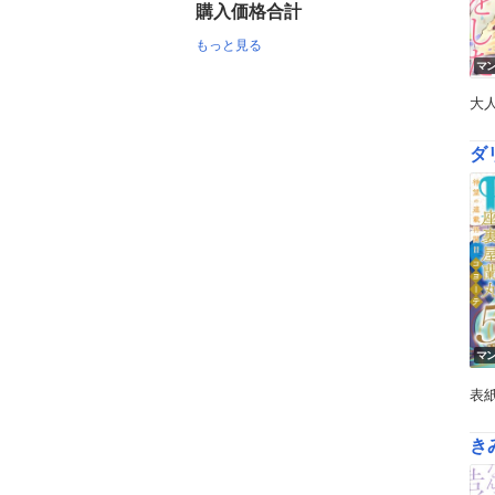
購入価格合計
もっと見る
マ
大
ダ
マ
表
き