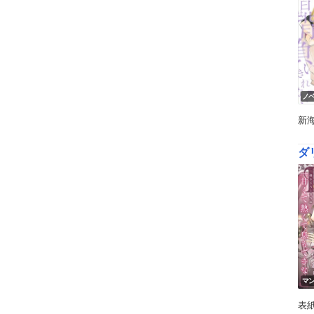
ノ
新
ダ
マ
表