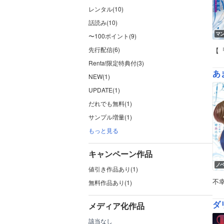
レンタル(10)
話読み(10)
マ
〜100ポイント(9)
先行配信(6)
【
Renta!限定特典付(3)
あ
NEW(1)
UPDATE(1)
だれでも無料(1)
サンプル増量(1)
もっと見る
キャンペーン作品
ノ
値引き作品あり(1)
不
無料作品あり(1)
ダ
メディア化作品
該当なし