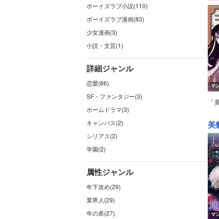
ボーイズラブ小説(110)
ボーイズラブ漫画(83)
少女漫画(3)
小説・文芸(1)
詳細ジャンル
恋愛(86)
マ
SF・ファンタジー(3)
「
ホームドラマ(3)
キャンパス(2)
美
シリアス(2)
学園(2)
属性ジャンル
年下攻め(29)
業界人(29)
年の差(27)
マ