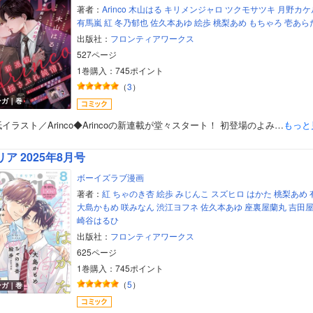
著者：
Arinco
木山はる
キリメンジャロ
ツクモサツキ
月野カケ
有馬嵐
紅
冬乃郁也
佐久本あゆ
絵歩
桃梨あめ
もちゃろ
壱あら
出版社：
フロンティアワークス
527ページ
1巻購入：745ポイント
（
3
）
ンガ｜巻
イラスト／Arinco◆Arincoの新連載が堂々スタート！ 初登場のよみ…
もっと
リア 2025年8月号
ボーイズラブ漫画
著者：
紅
ちゃのき杏
絵歩
みじんこ
スズヒロ
はかた
桃梨あめ
大島かもめ
咲みなん
渋江ヨフネ
佐久本あゆ
座裏屋蘭丸
吉田
崎谷はるひ
出版社：
フロンティアワークス
625ページ
ボーイズラブ
1巻購入：745ポイント
（
5
）
ンガ｜巻
ティーンズラブ