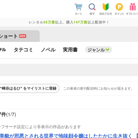
レンタル
55万冊
以上、購入
147万冊
以上配信中！
ショート
NEW
タテコミ
ノベル
実用書
ジャンル
この著者の新刊配信時にお知らせが届きます。
“崎谷はるひ” をマイリストに登録
7件
(1/
7
)
ーフサーチ設定により非表示の作品があります
美貌が邪悪とされる世界で地味顔令嬢はしたたかに生き抜く 