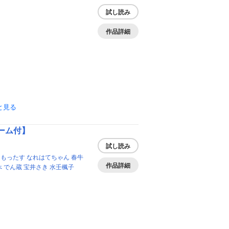
試し読み
作品詳細
と見る
ーム付】
試し読み
岡もったす
なれはてちゃん
春牛
作品詳細
べ
でん蔵
宝井さき
水壬楓子