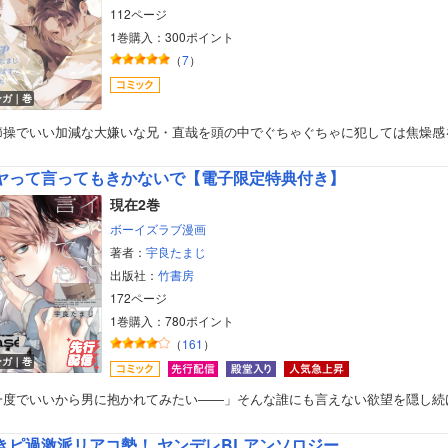
112ページ
1巻購入：300ポイント
（
7
）
ンガ｜巻
節操でいい加減な大嫌いな兄・直哉を頭の中でぐちゃぐちゃに犯しては焦燥感
ヤって言ってもきかないで【電子限定特典付き】
現在2巻
ボーイズラブ漫画
著者：
宇良たまじ
出版社：
竹書房
172ページ
1巻購入：780ポイント
（
161
）
ンガ｜巻
一度でいいから男に抱かれてみたい――」そんな誰にも言えない欲望を隠し続
きピ過激派リアコ勢！ ヤンデレBLアンソロジー