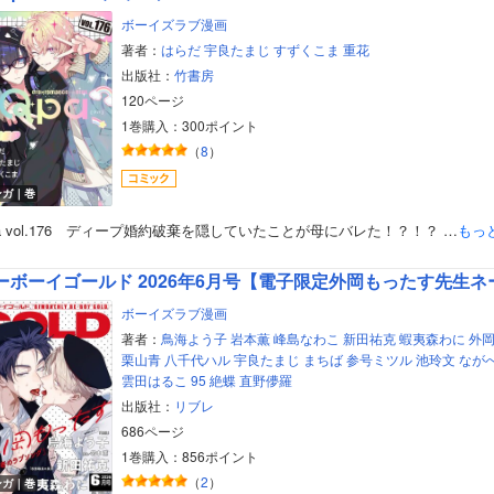
ボーイズラブ漫画
著者：
はらだ
宇良たまじ
すずくこま
重花
出版社：
竹書房
120ページ
1巻購入：300ポイント
（
8
）
ンガ｜巻
a vol.176 ディープ婚約破棄を隠していたことが母にバレた！？！？ …
もっ
ーボーイゴールド 2026年6月号【電子限定外岡もったす先生ネ
ボーイズラブ漫画
著者：
鳥海よう子
岩本薫
峰島なわこ
新田祐克
蝦夷森わに
外
栗山青
八千代ハル
宇良たまじ
まちば
参号ミツル
池玲文
なが
雲田はるこ
95
絶蝶
直野儚羅
出版社：
リブレ
686ページ
1巻購入：856ポイント
（
2
）
ンガ｜巻