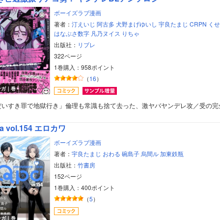
ボーイズラブ漫画
著者：
汀えいじ
阿古多
犬野まげゆいし
宇良たまじ
CRPN
くせ
はなぶさ数字
凡乃ヌイス
りちゃ
出版社：
リブレ
322ページ
1巻購入：958ポイント
（
16
）
ンガ｜巻
だいすき罪で地獄行き」倫理も常識も捨て去った、激ヤバヤンデレ攻／受の完
a vol.154 エロカワ
ボーイズラブ漫画
著者：
宇良たまじ
おわる
碗島子
烏間ル
加東鉄瓶
出版社：
竹書房
152ページ
1巻購入：400ポイント
（
5
）
ンガ｜巻