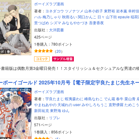
ボーイズラブ漫画
著者：
ヨネダコウ
ツノナツメ
山本小鉄子
東野裕
岩本薫
幸村
ハル
梅乃しゃり
秋雨るい
関口かんこ
日々
山下街
epaule
稲荷
里つばめ
シズマ
みなもやかづき
吾妻香夜
出版社：
大洋図書
425ページ
1巻購入：780ポイント
（
20
）
ンガ｜巻
子書籍版は偶数月第3金曜日発売！！スタイリッシュ＆セクシュアルな男達の
ーボーイゴールド 2025年10月号【電子限定宇良たまじ先生ネ
ボーイズラブ漫画
著者：
宇良たまじ
蝦夷森わに
峰島なわこ
でん蔵
春牛
栗山青
やまねあやの
天城れの
user
みやしろちうこ
直野儚羅
ためこ
新田祐克
東野海
ゆん
ボーイズラブ
出版社：
リブレ
571ページ
ティーンズラブ
1巻購入：856ポイント
（
5
）