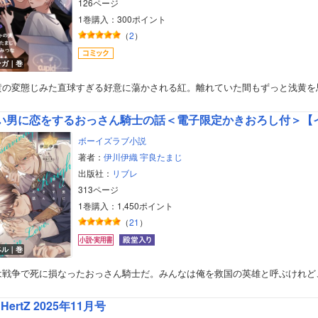
126ページ
1巻購入：300ポイント
（
2
）
ンガ｜巻
黄の変態じみた直球すぎる好意に蕩かされる紅。離れていた間もずっと浅黄を
い男に恋をするおっさん騎士の話＜電子限定かきおろし付＞【
ボーイズラブ小説
著者：
伊川伊織
宇良たまじ
出版社：
リブレ
313ページ
1巻購入：1,450ポイント
（
21
）
ベル｜巻
は戦争で死に損なったおっさん騎士だ。みんなは俺を救国の英雄と呼ぶけれど
r HertZ 2025年11月号