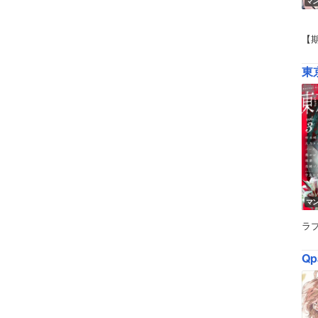
マ
【
東京
マ
ラ
Qp