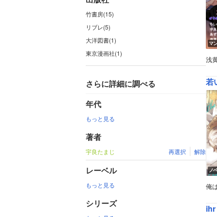
竹書房(15)
リブレ(5)
大洋図書(1)
マ
東京漫画社(1)
浅
若
さらに詳細に調べる
年代
もっと見る
著者
宇良たまじ
再選択
解除
レーベル
ノ
もっと見る
俺
シリーズ
ih