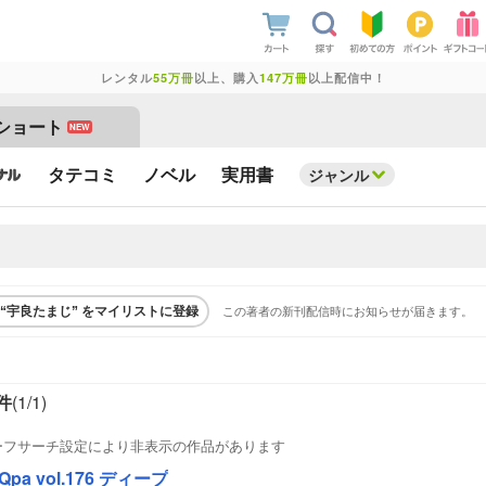
レンタル
55万冊
以上、購入
147万冊
以上配信中！
ショート
NEW
タテコミ
ノベル
実用書
ジャンル
この著者の新刊配信時にお知らせが届きます。
“宇良たまじ” をマイリストに登録
件
(1/
1
)
ーフサーチ設定により非表示の作品があります
Qpa vol.176 ディープ