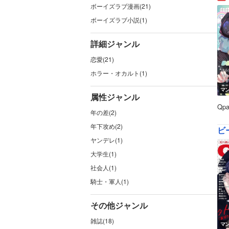
ボーイズラブ漫画(21)
ボーイズラブ小説(1)
詳細ジャンル
恋愛(21)
ホラー・オカルト(1)
マ
属性ジャンル
Qp
年の差(2)
年下攻め(2)
ビ
ヤンデレ(1)
大学生(1)
社会人(1)
騎士・軍人(1)
その他ジャンル
雑誌(18)
マ