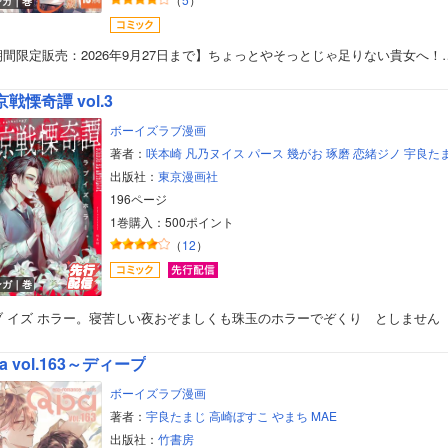
ンガ｜巻
美女・美少女
期間限定販売：2026年9月27日まで】ちょっとやそっとじゃ足りない貴女へ！
女性写真集
戦慄奇譚 vol.3
ボーイズラブ漫画
著者：
咲本崎
凡乃ヌイス
パース
幾がお
琢磨
恋緒ジノ
宇良た
出版社：
東京漫画社
196ページ
1巻購入：500ポイント
（
12
）
ンガ｜巻
ブ イズ ホラー。寝苦しい夜おぞましくも珠玉のホラーでぞくり としません
a vol.163～ディープ
ボーイズラブ漫画
著者：
宇良たまじ
高崎ぼすこ
やまち
MAE
出版社：
竹書房