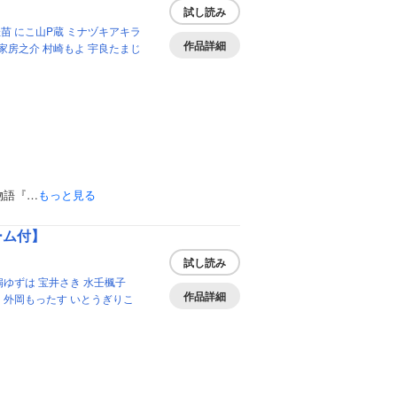
試し読み
佳苗
にこ山P蔵
ミナヅキアキラ
作品詳細
家房之介
村崎もよ
宇良たまじ
物語『…
もっと見る
ーム付】
試し読み
扇ゆずは
宝井さき
水壬楓子
作品詳細
う
外岡もったす
いとうぎりこ