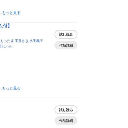
…
もっと見る
ム付】
試し読み
岡もったす
宝井さき
水壬楓子
作品詳細
千代ハル
…
もっと見る
試し読み
作品詳細