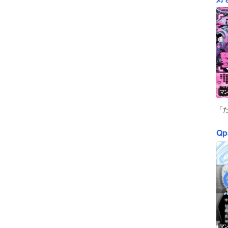
マ
「
Qp
マ