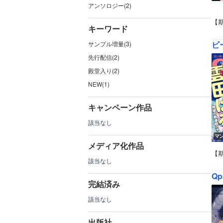
アンソロジー(2)
【
キーワード
ビ
サンプル増量(3)
先行配信(2)
殿堂入り(2)
NEW(1)
キャンペーン作品
該当なし
マ
メディア化作品
【
該当なし
Qp
完結済み
該当なし
出版社