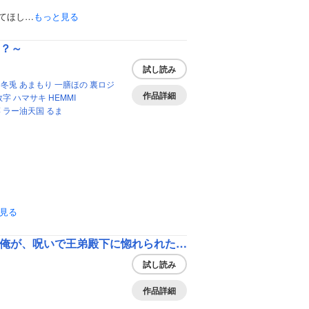
てほし…
もっと見る
！？～
試し読み
山冬兎
あまもり
一膳ほの
裏ロジ
作品詳細
数字
ハマサキ
HEMMI
箏
ラー油天国
るま
見る
【全1－6セット】呪い師リアンは、この恋を諦める ～嫌われ者の俺が、呪いで王弟殿下に惚れられた～【イラスト付】
試し読み
作品詳細