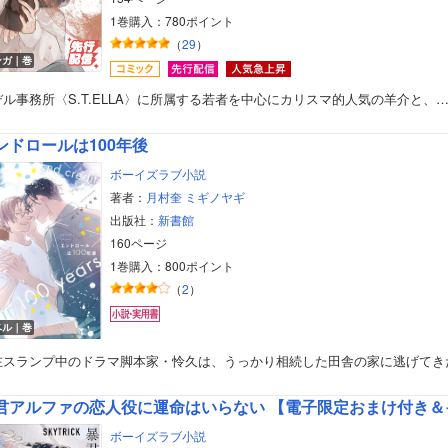
1巻購入：780ポイント
（
29
）
ンガ｜巻
デル事務所〈S.T.ELLA〉に所属する若者を中心にカリスマ的人気の羊介と、
ンドロールは100年後
ボーイズラブ小説
著者：
月村奎
ミギノヤギ
出版社：
新書館
160ページ
1巻購入：800ポイント
（
2
）
ベル｜巻
在スランプ中のドラマ脚本家・怜久は、うっかり相続した田舎の家に逃げてき
君アルファの恋人役に運命はいらない 【電子限定おまけ付き＆
ボーイズラブ小説