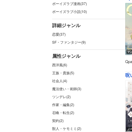
ボーイズラブ漫画(37)
ボーイズラブ小説(10)
詳細ジャンル
恋愛(37)
SF・ファンタジー(9)
マ
属性ジャンル
Qp
西洋風(6)
王族・貴族(5)
呪
社会人(4)
魔法使い・術師(3)
ツンデレ(2)
作家・編集(2)
召喚・転生(2)
契約(2)
獣人・ケモミミ(2)
ノ