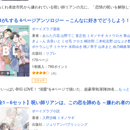
ねくれ者故市民から嫌われている呪い師リアンの元に、「恋情の呪いを解除し
BがLする 4ページアンソロジー ～こんなに好きでどうしよう
ボーイズラブ漫画
著者：
あらた六花
山野でこ
直正也
ミギノヤギ
カトウロカ
青
ぎょ～ん
吉良いと
くせ毛
クロエ
嶋次郎
二本松志野
はなぶさ
ポケラふじ子
ミケヤナ
水田ゆき
桃ノ李子
山本まと
由乃嶋眞
出版社：
リブレ
170ページ
1巻購入：790ポイント
（
4
）
ンガ｜巻
いっぱいBIG LOVE！ “溺愛”を4ページで描いた、超豪華執筆陣26名…
もっと
ボーイズラブ小説
著者：
入野沙織
ミギノヤギ
出版社：
ジュリアンパブリッシング