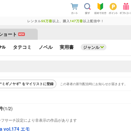
レンタル
55万冊
以上、購入
147万冊
以上配信中！
ショート
NEW
タテコミ
ノベル
実用書
ジャンル
この著者の新刊配信時にお知らせが届きます。
“ミギノヤギ” をマイリストに登録
件
(1/
2
)
ーフサーチ設定により非表示の作品があります
a vol.174 エモ