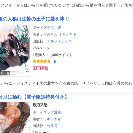
ラスメイトから嫌がらせを受けていたときに階段から足を滑らせ階下へと落ち
美女・美少女
銀の人狼は生贄の王子に愛を捧ぐ
女性写真集
ボーイズラブ小説
著者：
伊達きよ
ミギノヤギ
出版社：
アルファポリス
256ページ
1巻購入：1,400ポイント
（
9
）
ベル｜巻
くからユーディスティ王国の北方を守る狼の民・ザノゥサ。王国は守護の代わ
日月に栖む【電子限定特典付き】
現在2巻
ボーイズラブ漫画
著者：
ミギノヤギ
出版社：
竹書房
154ページ