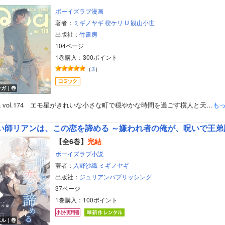
ボーイズラブ漫画
著者：
ミギノヤギ
楔ケリ
U
観山小世
出版社：
竹書房
104ページ
1巻購入：300ポイント
（
3
）
ンガ｜巻
a vol.174 エモ星がきれいな小さな町で穏やかな時間を過ごす槇人と天…
も
い師リアンは、この恋を諦める ～嫌われ者の俺が、呪いで王弟
【全6巻】
完結
ボーイズラブ小説
著者：
入野沙織
ミギノヤギ
出版社：
ジュリアンパブリッシング
37ページ
1巻購入：100ポイント
ベル｜巻