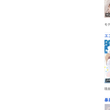
マ
モ
エ
ノ
現
暴