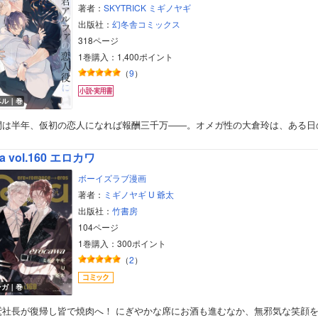
著者：
SKYTRICK
ミギノヤギ
出版社：
幻冬舎コミックス
318ページ
1巻購入：1,400ポイント
（
9
）
ベル｜巻
間は半年、仮初の恋人になれば報酬三千万――。オメガ性の大倉玲は、ある日
a vol.160 エロカワ
ボーイズラブ漫画
著者：
ミギノヤギ
U
爺太
出版社：
竹書房
104ページ
1巻購入：300ポイント
（
2
）
ンガ｜巻
鷲社長が復帰し皆で焼肉へ！ にぎやかな席にお酒も進むなか、無邪気な笑顔