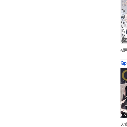
ノ
期
Qp
マ
天