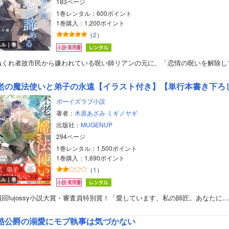
183ページ
1巻レンタル：600ポイント
1巻購入：1,200ポイント
（
2
）
ベル｜巻
ねくれ者故市民から嫌われている呪い師リアンの元に、「恋情の呪いを解除し
老の魔法使いと弟子の永遠【イラスト付き】【単行本書き下ろし
ボーイズラブ小説
著者：
木原あざみ
ミギノヤギ
出版社：
MUGENUP
294ページ
1巻レンタル：1,500ポイント
1巻購入：1,690ポイント
（
1
）
ベル｜巻
四回fujossy小説大賞・審査員特別賞！「愛しています、私の師匠。あなたに…
酷公爵の溺愛にモブ執事は気づかない