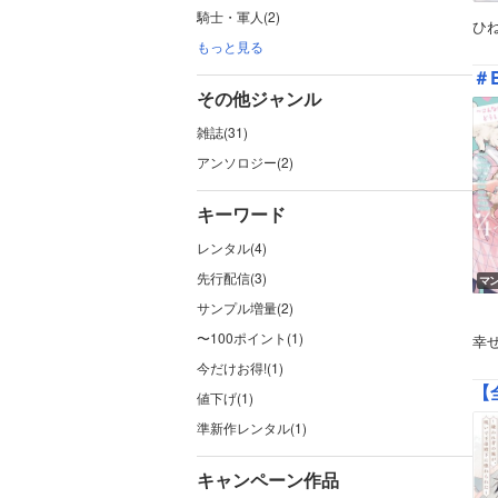
騎士・軍人(2)
ひ
もっと見る
＃
その他ジャンル
雑誌(31)
アンソロジー(2)
キーワード
レンタル(4)
先行配信(3)
マ
サンプル増量(2)
〜100ポイント(1)
幸せ
今だけお得!(1)
値下げ(1)
準新作レンタル(1)
キャンペーン作品