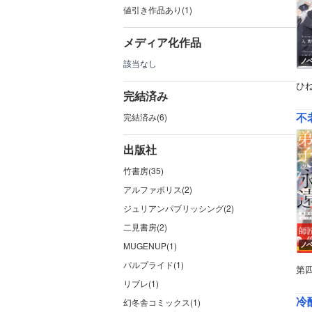
値引き作品あり(1)
メディア化作品
ノ
該当なし
ひ
完結済み
不
完結済み(6)
出版社
竹書房(35)
アルファポリス(2)
ジュリアンパブリッシング(2)
二見書房(2)
MUGENUP(1)
ノ
パルプライド(1)
第
リブレ(1)
冷
幻冬舎コミックス(1)