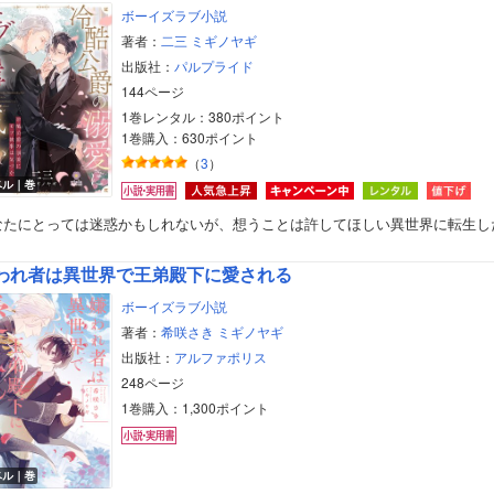
ボーイズラブ小説
著者：
二三
ミギノヤギ
出版社：
パルプライド
144ページ
1巻レンタル：380ポイント
1巻購入：630ポイント
（
3
）
ベル｜巻
なたにとっては迷惑かもしれないが、想うことは許してほしい異世界に転生し
われ者は異世界で王弟殿下に愛される
ボーイズラブ小説
著者：
希咲さき
ミギノヤギ
出版社：
アルファポリス
248ページ
1巻購入：1,300ポイント
ボーイズラブ
ティーンズラブ
ベル｜巻