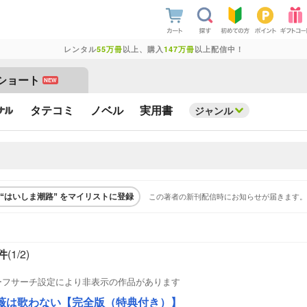
レンタル
55万冊
以上、購入
147万冊
以上配信中！
ショート
NEW
タテコミ
ノベル
実用書
ジャンル
この著者の新刊配信時にお知らせが届きます。
“はいしま潮路” をマイリストに登録
件
(1/
2
)
ーフサーチ設定により非表示の作品があります
薇は歌わない【完全版（特典付き）】