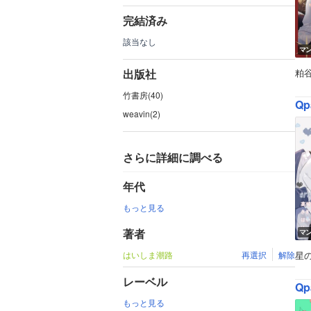
完結済み
該当なし
マ
出版社
粕
竹書房(40)
Qp
weavin(2)
さらに詳細に調べる
年代
もっと見る
著者
マ
はいしま潮路
再選択
解除
星
レーベル
Qp
もっと見る