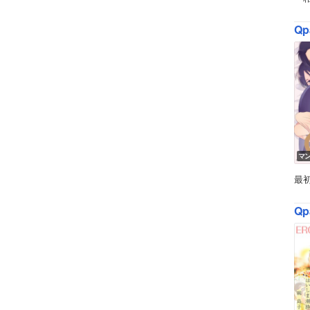
Qp
マ
最
Qp