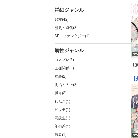
詳細ジャンル
恋愛(42)
歴史・時代(2)
SF・ファンタジー(1)
属性ジャンル
マ
コスプレ(2)
【
主従関係(2)
女装(2)
【
明治・大正(2)
風俗(2)
わんこ(1)
ビッチ(1)
同級生(1)
年の差(1)
若者(1)
マ