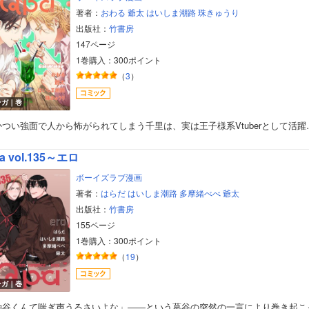
著者：
おわる
爺太
はいしま潮路
珠きゅうり
出版社：
竹書房
147ページ
1巻購入：300ポイント
（
3
）
ンガ｜巻
かつい強面で人から怖がられてしまう千里は、実は王子様系Vtuberとして活躍
a vol.135～エロ
ボーイズラブ漫画
著者：
はらだ
はいしま潮路
多摩緒べべ
爺太
出版社：
竹書房
155ページ
1巻購入：300ポイント
（
19
）
ボーイズラブ
ンガ｜巻
ティーンズラブ
粕谷くんて喘ぎ声うるさいよな」――という葛谷の突然の一言により巻き起こ