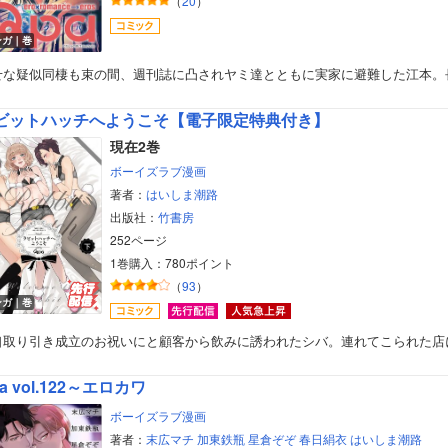
（
20
）
ンガ｜巻
せな疑似同棲も束の間、週刊誌に凸されヤミ達とともに実家に避難した江本。
ビットハッチへようこそ【電子限定特典付き】
現在2巻
ボーイズラブ漫画
著者：
はいしま潮路
出版社：
竹書房
252ページ
1巻購入：780ポイント
（
93
）
ンガ｜巻
口取り引き成立のお祝いにと顧客から飲みに誘われたシバ。連れてこられた店
a vol.122～エロカワ
ボーイズラブ漫画
著者：
末広マチ
加東鉄瓶
星倉ぞぞ
春日絹衣
はいしま潮路