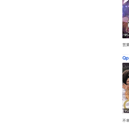
マ
営
Qp
マ
不