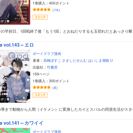
1巻購入：400ポイント
（
14
）
ンガ｜巻
谷の竿担日、1回戦終了後「もう1回」とおねだりするも玉切れだとあっさり断
a vol.143～エロ
ボーイズラブ漫画
著者：
高崎ぼすこ
さきしたせんむ
はいしま潮路
U
出版社：
竹書房
159ページ
1巻購入：300ポイント
（
8
）
ンガ｜巻
の導きで動物から人間（イケメン）に変身したカイとスバルの同居生活がスタ
a vol.141～カワイイ
ボーイズラブ漫画