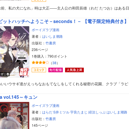
お前、私の犬になれ」時は大正――主人公の和田辰雄（わだ たつお）はある
ビットハッチへようこそ－seconds！－ 【電子限定特典付き】
ボーイズラブ漫画
著者：
はいしま潮路
出版社：
竹書房
236ページ
1巻購入：790ポイント
（
38
）
ンガ｜巻
わいいウサギ達がえっちなおもてなしをしてくれる秘密の花園、クラブ「ラビ
a vol.145～キュン
ボーイズラブ漫画
著者：
はらだ
S井ミツル
宇良たまじ
緋汰しっぷ
はいしま潮路
出版社：
竹書房
145ページ