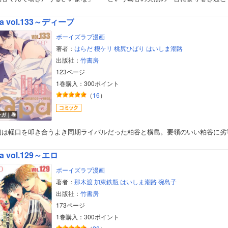
美女・美少女
a vol.133～ディープ
女性写真集
ボーイズラブ漫画
著者：
はらだ
楔ケリ
桃尻ひばり
はいしま潮路
出版社：
竹書房
123ページ
1巻購入：300ポイント
（
16
）
ンガ｜巻
初は軽口を叩き合うよき同期ライバルだった粕谷と横島。要領のいい粕谷に劣
a vol.129～エロ
ボーイズラブ漫画
著者：
那木渡
加東鉄瓶
はいしま潮路
碗島子
出版社：
竹書房
173ページ
1巻購入：300ポイント