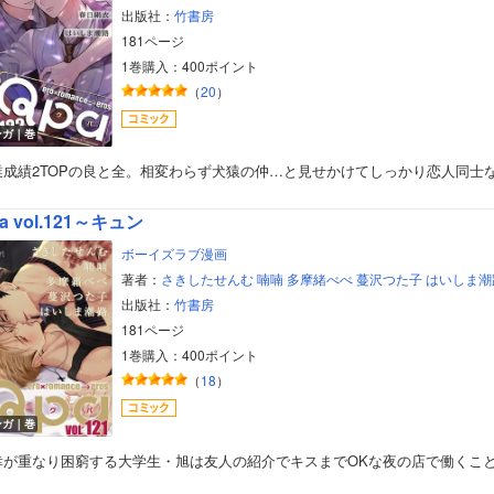
出版社：
竹書房
181ページ
1巻購入：400ポイント
（
20
）
ンガ｜巻
業成績2TOPの良と全。相変わらず犬猿の仲…と見せかけてしっかり恋人同士
a vol.121～キュン
ボーイズラブ漫画
著者：
さきしたせんむ
喃喃
多摩緒べべ
蔓沢つた子
はいしま潮
出版社：
竹書房
181ページ
1巻購入：400ポイント
（
18
）
ンガ｜巻
幸が重なり困窮する大学生・旭は友人の紹介でキスまでOKな夜の店で働くこ