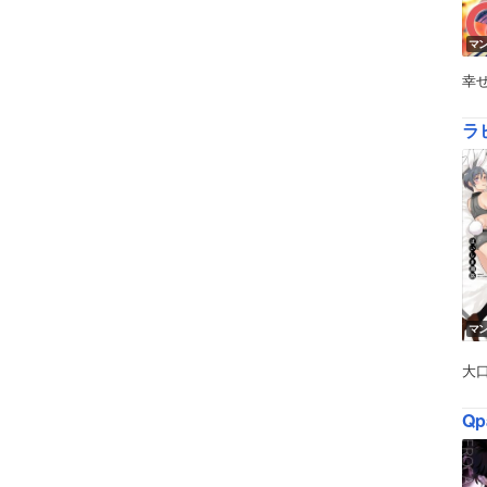
マ
幸
ラ
マ
大
Qp