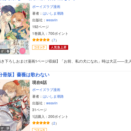
ボーイズラブ漫画
著者：
はいしま潮路
出版社：
weavin
192ページ
1巻購入：700ポイント
（
7
）
ンガ｜巻
描き下ろしおまけ漫画1ページ収録】「お前、私の犬になれ」時は大正――主
分冊版】薔薇は歌わない
現在6話
ボーイズラブ漫画
著者：
はいしま潮路
出版社：
weavin
31ページ
1話購入：200ポイント
（
2
）
ンガ｜話