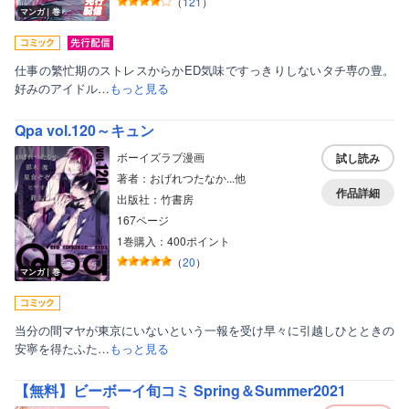
（
121
）
マンガ｜巻
仕事の繁忙期のストレスからかED気味ですっきりしないタチ専の豊。
好みのアイドル…
もっと見る
Qpa vol.120～キュン
ボーイズラブ漫画
試し読み
著者：おげれつたなか...他
作品詳細
出版社：竹書房
167ページ
1巻購入：400ポイント
ボーイズラブ
（
20
）
マンガ｜巻
ティーンズラブ
美女・美少女
当分の間マヤが東京にいないという一報を受け早々に引越しひとときの
安寧を得たふた…
もっと見る
女性写真集
【無料】ビーボーイ旬コミ Spring＆Summer2021