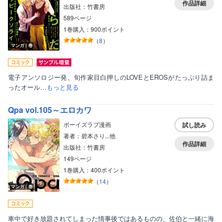
作品詳細
出版社：竹書房
589ページ
1巻購入：900ポイント
（
8
）
マンガ｜巻
電子アンソロジー発、旬作家目白押しのLOVEとEROSがたっぷり詰ま
ったオール…
もっと見る
Qpa vol.105～エロカワ
ボーイズラブ漫画
試し読み
著者：碧本さり...他
作品詳細
出版社：竹書房
149ページ
1巻購入：400ポイント
（
14
）
マンガ｜巻
車中で好き放題されてしまった情事後ではあるものの、佐伯と一緒に海