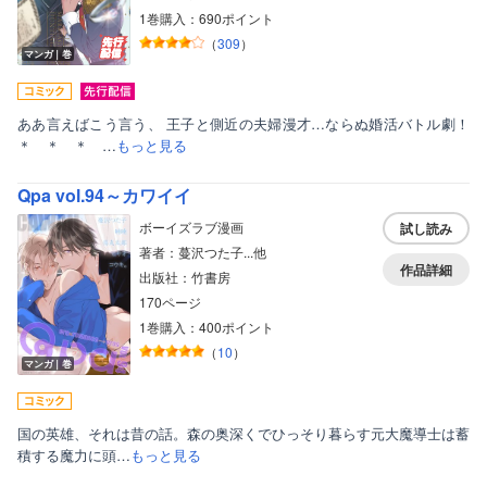
1巻購入：690ポイント
（
309
）
マンガ｜巻
ああ言えばこう言う、 王子と側近の夫婦漫才…ならぬ婚活バトル劇！
＊ ＊ ＊ …
もっと見る
Qpa vol.94～カワイイ
ボーイズラブ漫画
試し読み
著者：蔓沢つた子...他
作品詳細
出版社：竹書房
170ページ
1巻購入：400ポイント
（
10
）
マンガ｜巻
国の英雄、それは昔の話。森の奥深くでひっそり暮らす元大魔導士は蓄
積する魔力に頭…
もっと見る