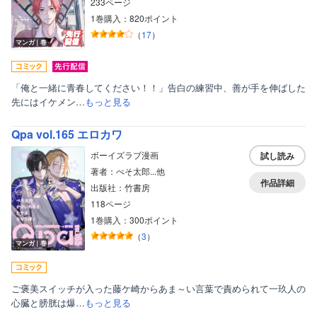
233ページ
1巻購入：820ポイント
（
17
）
マンガ｜巻
「俺と一緒に青春してください！！」告白の練習中、善が手を伸ばした
先にはイケメン…
もっと見る
Qpa vol.165 エロカワ
ボーイズラブ漫画
試し読み
著者：ぺそ太郎...他
作品詳細
出版社：竹書房
118ページ
1巻購入：300ポイント
（
3
）
マンガ｜巻
ご褒美スイッチが入った藤ケ崎からあま～い言葉で責められて一玖人の
心臓と膀胱は爆…
もっと見る