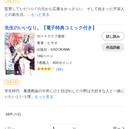
監禁していた“パパ”の元から広瀬をかっさらい、そして始まった宇宙人
との新生活。…
もっと見る
先生のいいなり。【電子特典コミック付き】
ボーイズラブ漫画
試し読み
著者：ヒサオ
作品詳細
出版社：KADOKAWA
186ページ
1巻購入：600ポイント
（
89
）
マンガ｜巻
学生時代、養護教諭の今井にひと目ぼれした小野は大好きな人と一緒に
いたいという理…
もっと見る
38件
(
1
/
2
)
前へ
次へ