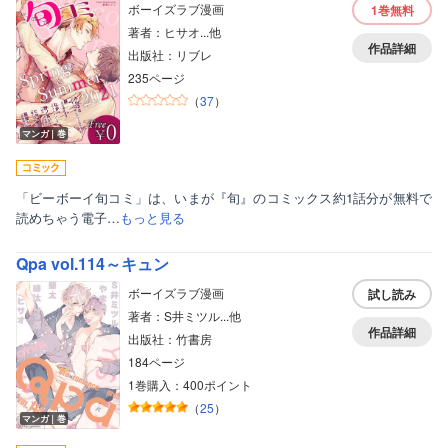
ボーイズラブ漫画
1巻
無料
著者：ヒサオ...他
作品詳細
出版社：リブレ
235ページ
（
37
）
マンガ｜巻
「ビーボーイ旬コミ」は、いまが『旬』のコミックス約1話分が無料で
読めちゃう電子…
もっと見る
Qpa vol.114～キュン
ボーイズラブ漫画
試し読み
著者：S井ミツル...他
作品詳細
出版社：竹書房
184ページ
1巻購入：400ポイント
（
25
）
マンガ｜巻