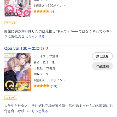
1巻購入：300ポイント
（
4
）
マンガ｜巻
部屋に突然舞い降りたのは最推し“ネムてゃ”――ではなくネムてゃキャ
ラに激似のコ…
もっと見る
Qpa vol.130～エロカワ
ボーイズラブ漫画
試し読み
著者：依子...他
作品詳細
出版社：竹書房
136ページ
1巻購入：300ポイント
（
13
）
マンガ｜巻
大学生と社会人、それぞれ立場が違う新生活が始まったものの順調にお
付き合いが続い…
もっと見る