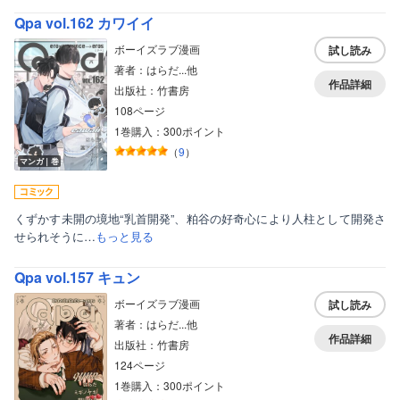
Qpa vol.162 カワイイ
ボーイズラブ漫画
試し読み
著者：はらだ...他
作品詳細
出版社：竹書房
108ページ
1巻購入：300ポイント
（
9
）
マンガ｜巻
くずかす未開の境地“乳首開発”、粕谷の好奇心により人柱として開発さ
せられそうに…
もっと見る
Qpa vol.157 キュン
ボーイズラブ漫画
試し読み
著者：はらだ...他
作品詳細
出版社：竹書房
124ページ
1巻購入：300ポイント