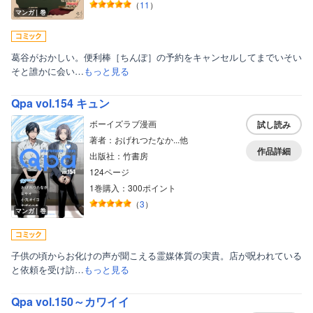
（
11
）
マンガ｜巻
葛谷がおかしい。便利棒［ちんぽ］の予約をキャンセルしてまでいそい
そと誰かに会い…
もっと見る
Qpa vol.154 キュン
ボーイズラブ漫画
試し読み
著者：おげれつたなか...他
作品詳細
出版社：竹書房
124ページ
1巻購入：300ポイント
（
3
）
マンガ｜巻
子供の頃からお化けの声が聞こえる霊媒体質の実貴。店が呪われている
と依頼を受け訪…
もっと見る
Qpa vol.150～カワイイ