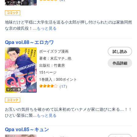
マンガ｜巻
地味だけど平穏に大学生活を送る小太郎が押し付けられたのは家族同然
な京の彼氏役！…
もっと見る
Qpa vol.88～エロカワ
ボーイズラブ漫画
試し読み
著者：末広マチ...他
作品詳細
出版社：竹書房
151ページ
1巻購入：300ポイント
（
17
）
マンガ｜巻
お互いの気持ちを確かめて以来初めてハナメが家に遊びに来る…！！
ひどい緊張に襲…
もっと見る
Qpa vol.85～キュン