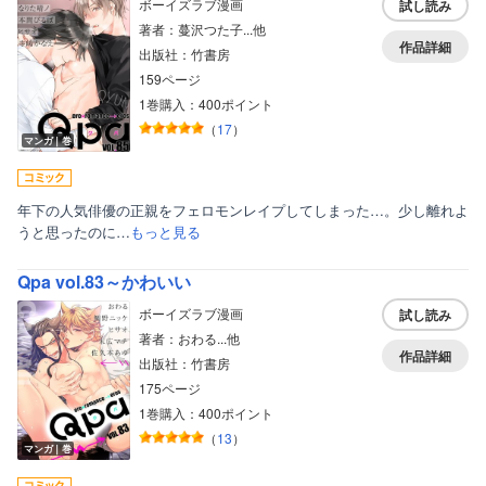
ボーイズラブ漫画
試し読み
著者：蔓沢つた子...他
作品詳細
出版社：竹書房
159ページ
1巻購入：400ポイント
（
17
）
マンガ｜巻
年下の人気俳優の正親をフェロモンレイプしてしまった…。少し離れよ
うと思ったのに…
もっと見る
Qpa vol.83～かわいい
ボーイズラブ漫画
試し読み
著者：おわる...他
作品詳細
出版社：竹書房
175ページ
1巻購入：400ポイント
（
13
）
マンガ｜巻