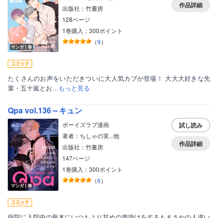
作品詳細
出版社：竹書房
128ページ
1巻購入：300ポイント
（
9
）
マンガ｜巻
たくさんのお声をいただきついに大人気カプが登場！ 大大大好きな先
輩・五十嵐とお…
もっと見る
Qpa vol.136～キュン
ボーイズラブ漫画
試し読み
著者：ちしゃの実...他
作品詳細
出版社：竹書房
147ページ
1巻購入：300ポイント
（
6
）
マンガ｜巻
病院に入院中の蕪木にいつもより甘めの声掛けをするもまさかの人違い