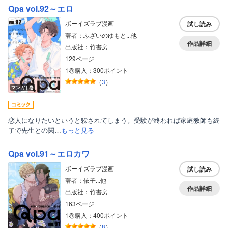
Qpa vol.92～エロ
ボーイズラブ漫画
試し読み
著者：ふざいのゆもと...他
作品詳細
出版社：竹書房
129ページ
1巻購入：300ポイント
（
3
）
マンガ｜巻
恋人になりたいというと躱されてしまう。受験が終われば家庭教師も終
了で先生との関…
もっと見る
Qpa vol.91～エロカワ
ボーイズラブ漫画
試し読み
著者：依子...他
作品詳細
出版社：竹書房
163ページ
1巻購入：400ポイント
（
8
）