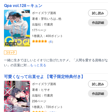
Qpa vol.128～キュン
ボーイズラブ漫画
試し読み
著者：芽玖いろは...他
作品詳細
出版社：竹書房
177ページ
1巻購入：400ポイント
（
6
）
マンガ｜巻
一緒に生きてほしいとイオリに告げたカナメ。「人間を愛する資格がな
い」の言葉に対…
もっと見る
可愛くなって出直せよ 【電子限定特典付き】
ボーイズラブ漫画
試し読み
著者：ヒサオ
作品詳細
出版社：竹書房
236ページ
1巻購入：720ポイント