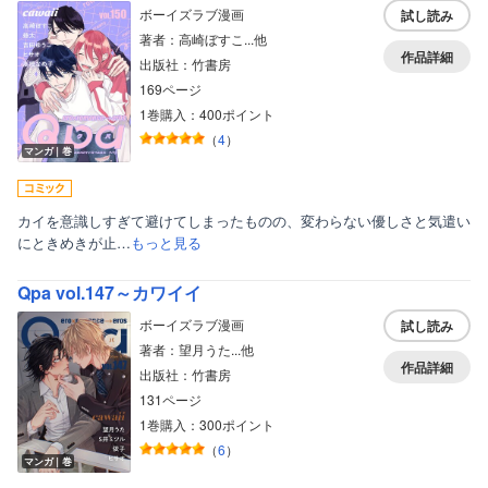
ボーイズラブ漫画
試し読み
著者：高崎ぼすこ...他
作品詳細
出版社：竹書房
169ページ
1巻購入：400ポイント
（
4
）
マンガ｜巻
カイを意識しすぎて避けてしまったものの、変わらない優しさと気遣い
にときめきが止…
もっと見る
Qpa vol.147～カワイイ
ボーイズラブ漫画
試し読み
著者：望月うた...他
作品詳細
出版社：竹書房
131ページ
1巻購入：300ポイント
（
6
）
マンガ｜巻