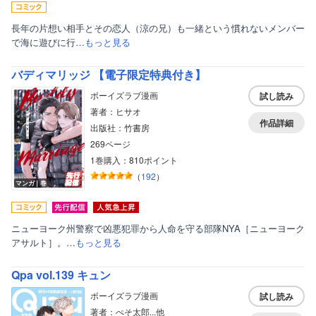
長年の片想い相手とその恋人（涼の兄）も一緒という慣れないメンバー
で海に遊びに行…
もっと見る
バディマリッジ 【電子限定特典付き】
ボーイズラブ漫画
試し読み
著者：ヒサオ
作品詳細
出版社：竹書房
269ページ
1巻購入：810ポイント
（
192
）
マンガ｜巻
ニューヨーク州警察で凶悪犯罪から人命を守る部隊NYA［ニューヨーク
アサルト］。…
もっと見る
Qpa vol.139 キュン
ボーイズラブ漫画
試し読み
著者：ぺそ太郎...他