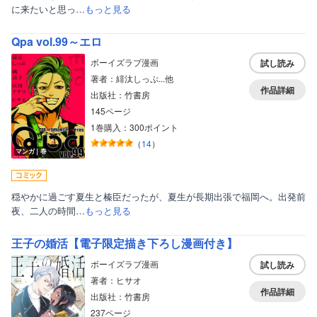
に来たいと思っ…
もっと見る
Qpa vol.99～エロ
ボーイズラブ漫画
試し読み
著者：緋汰しっぷ...他
作品詳細
出版社：竹書房
145ページ
1巻購入：300ポイント
（
14
）
マンガ｜巻
穏やかに過ごす夏生と榛臣だったが、夏生が長期出張で福岡へ。出発前
夜、二人の時間…
もっと見る
王子の婚活【電子限定描き下ろし漫画付き】
ボーイズラブ漫画
試し読み
著者：ヒサオ
作品詳細
出版社：竹書房
237ページ