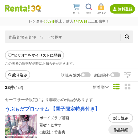
無料登録
レンタル
55万冊
以上、購入
147万冊
以上配信中！
“ヒサオ” をマイリストに登録
この著者の新刊配信時にお知らせが届きます。
話読み除外
雑誌除外
絞り込み
38件
(1/
2
)
新着順
セーフサーチ設定により非表示の作品があります
うぶもだブロッサム 【電子限定特典付き】
ボーイズラブ漫画
試し読み
著者：ヒサオ
作品詳細
出版社：竹書房