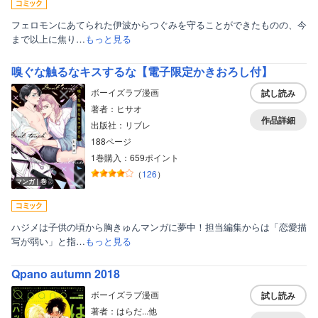
フェロモンにあてられた伊波からつぐみを守ることができたものの、今
まで以上に焦り…
もっと見る
嗅ぐな触るなキスするな【電子限定かきおろし付】
ボーイズラブ漫画
試し読み
著者：ヒサオ
作品詳細
出版社：リブレ
188ページ
1巻購入：659ポイント
（
126
）
マンガ｜巻
ハジメは子供の頃から胸きゅんマンガに夢中！担当編集からは「恋愛描
写が弱い」と指…
もっと見る
Qpano autumn 2018
ボーイズラブ漫画
試し読み
著者：はらだ...他