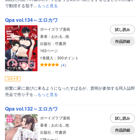
で動揺する茄子…
もっと見る
Qpa vol.134～エロカワ
ボーイズラブ漫画
試し読み
著者：おわる...他
作品詳細
出版社：竹書房
163ページ
1巻購入：300ポイント
（
4
）
マンガ｜巻
頻繁に家に遊びに来るようになったすばるが、貴明が参加する同人誌即
売会で売り子を…
もっと見る
Qpa vol.132～エロカワ
ボーイズラブ漫画
試し読み
著者：おわる...他
作品詳細
出版社：竹書房
128ページ