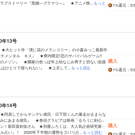
ラブストーリー『黒婚―ブラマリ―』 ★アニメ映...
もっと
1%
還元
：3
0年13号
】 ★大ヒット作「僕に花のメランコリー」の小森みっこ最新作
センチメンタル キス』 ★寮内限定!恋のサバイバルゲーム!!
購入
のメゾン』 ★隣家の色っぽ年上幼なじみ男子と切ない急接
んはひとりで寝られない』 ★上京して...
もっと読む
1%
還元
：3
0年14号
】★同居してからヤンデレ彼氏・日下部くんの暴走が止まらな
みにあまる彼氏』 ★巻頭グラビアは映画「るろうに剣心」
購入
ン！新田真剣佑さん ★別冊ふろくは、大人気占術研究家・
ル占い』！ 2020年下半期の運勢をズバリ占...
もっと読む
1%
還元
：3