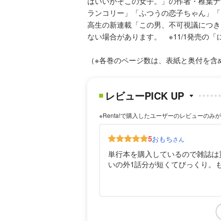
はいいかそこの女子。」の作者・椎葉ナ
ランコリー」「ふつうの恋子ちゃん」「
高生の新連載「この男、不可視議につき
ない場合があります。 ※11/1発売の
（※各巻のページ数は、表紙と奥付を含
レビューPICK UP
※Renta!で購入したユーザーのレビューのみ
5
おもち
さん
単行本を購入しているので雑誌は
いの外1話分が短くてびっくり。