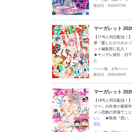
配信日：2020/07/20
マーガレット 202
【17号と同日配信！
華『愛したがりのメゾ
ット編集部に乱入！
★ヤンデレ彼氏・日下
む
476
配信日：2020/08/05
マーガレット 202
【18号と同日配信！
リー』の作者の最新作
メン恋敵の登場でこじ
い』 ★映画『思い、
読む
500