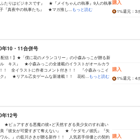
購入
ふたりはビジネスです』 ★『メイちゃんの執事』9人の執事
子『真夜中の執事たち』 ★マガ推し...
もっと読む
1%
還元
：3
0年10・11合併号
同日配信！】★「僕に花のメランコリー」の小森みっこが贈る新
ル キス』 ★小森みっこの全連載のイラストがオールカラ
購入
に！！ 全イラストに作者コメント付き！！ 『小森みっこイ
ク』 ★リアル乙女ゲームな新連載！！ 花松...
もっと読む
1%
還元
：4
0年12号
】 ★ピュアすぎる悪魔の彼×ど天然すぎる美少女のすれ違い
美『彼女が可愛すぎて奪えない』 ★『ケダモノ彼氏』『矢
購入
ワル。』の藍川さきが贈る新作！！ 人気若手俳優との契約