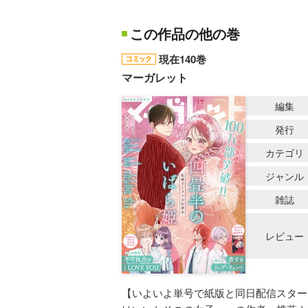
この作品の他の巻
現在140巻
マーガレット
編集
発行
カテゴリ
ジャンル
雑誌
レビュー
【いよいよ単号で紙版と同日配信スタート