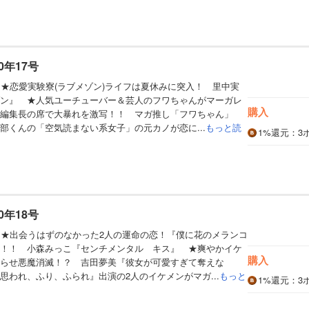
0年17号
】★恋愛実験寮(ラブメゾン)ライフは夏休みに突入！ 里中実
ン』 ★人気ユーチューバー＆芸人のフワちゃんがマーガレ
購入
 編集長の席で大暴れを激写！！ マガ推し「フワちゃん」
部くんの「空気読まない系女子」の元カノが恋に...
もっと読
1%
還元
：3
0年18号
】★出会うはずのなかった2人の運命の恋！『僕に花のメランコ
！！ 小森みっこ『センチメンタル キス』 ★爽やかイケ
購入
らせ悪魔消滅！？ 吉田夢美『彼女が可愛すぎて奪えな
思われ、ふり、ふられ』出演の2人のイケメンがマガ...
もっと
1%
還元
：3