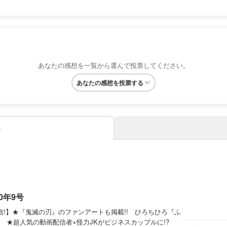
あなたの感想を一覧から選んで投票してください。
あなたの感想を投票する
み
0年9号
信!】★『鬼滅の刃』のファンアートも掲載!! ひろちひろ『ふ
 ★超人気の動画配信者×怪力JKがビジネスカップルに!?