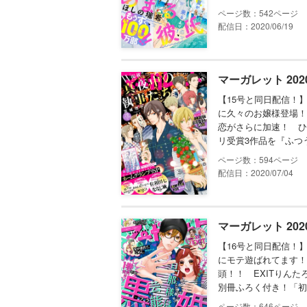
542
配信日：2020/06/19
マーガレット 202
【15号と同日配信！
に久々のお嬢様登場！
恋がさらに加速！ ひ
リ受賞3作品を『ふつ
594
配信日：2020/07/04
マーガレット 202
【16号と同日配信！
にモテ遊ばれてます！
頭！！ EXITりん
別冊ふろく付き！「初
646