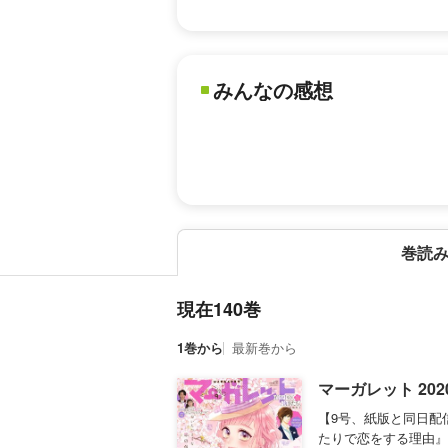
みんなの感想
巻読
現在140巻
1巻から
最新巻から
マーガレット 202
【9号、紙版と同日配
たりで恋をする理由』