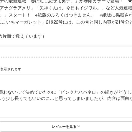
ナの最新連載「春は短し恋せよ男子。」が巻頭カラーで登場！ 
アナグラアメリ」「矢神くんは、今日もイジワル。」など人気連
。」スタート！ ※紙版のふろくはつきません。 ※紙版に掲載さ
「にこいちマーガレット」21&22号には、この号と同じ内容が21号
め片面で数えています）
が表示されます
買わないって決めていたのに「ピンクとハバネロ」の続きがどうし
もう少し長くてもいいのに…と思ってしまいましたが、内容は面白
レビューを見る