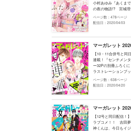
小村あゆみ『あくまで
の夜の物語!? 宮城理
478
配信日：2020/04/03
マーガレット 202
【10・11合併号と
連載！『センチメンタ
ー32Pの別冊ふろく
ラストレーションブッ
638
配信日：2020/04/20
マーガレット 202
【12号と同日配信！
ラブコメ！！ 吉田夢
神くんは、今日もイジ