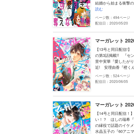
結婚から始まる衝撃の
読む
494
配信日：2020/05/20
マーガレット 202
【13号と同日配信!
の第3話掲載!! 『
里中実華『愛したがり
近! 安理由香『橙く
524
配信日：2020/06/05
マーガレット 202
【14号と同日配信！
い！？ ほしの瑞希『
の縁役で話題のイケメ
水晶玉子の『60アニマ