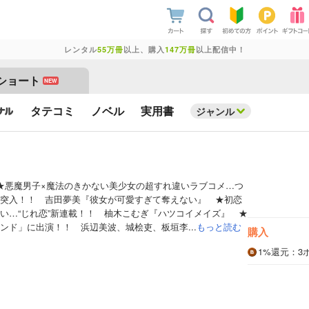
レンタル
55万冊
以上、購入
147万冊
以上配信中！
ショート
NEW
タテコミ
ノベル
実用書
ジャンル
★悪魔男子×魔法のきかない美少女の超すれ違いラブコメ…つ
突入！！ 吉田夢美『彼女が可愛すぎて奪えない』 ★初恋
い…“じれ恋”新連載！！ 柚木こむぎ『ハツコイメイズ』 ★
ンド」に出演！！ 浜辺美波、城桧吏、板垣李...
もっと読む
購入
1%
還元
：3