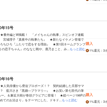
0年15号
】★番外編とW掲載！ 「メイちゃんの執事」スピンオフ連載
 宮城理子『真夜中の執事たち』 ★新たなイケメン登場で
購入
ろちひろ『ふたりで恋をする理由』 ★第1回ネームグランプ
うの恋子ちゃん』のななじ眺や、鹿乃まこと、み...
もっと読む
1%
還元
：3
0年16号
】★人気俳優から脅迫プロポーズ！？ 契約結婚した旦那サマ
？ 藍川さき『黒婚―ブラマリ―』 ★お笑い第七世代の筆
購入
たろー。＆兼近大樹が巻頭グラビアに登場！ ★総ページ196Pの
めてのお泊まり」をテーマにした、ドキド...
もっと読む
1%
還元
：3