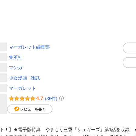
マーガレット編集部
集英社
マンガ
少女漫画
雑誌
マーガレット
4.7
(36件)
レビューを書く
！】★電子版特典 やまもり三香「シュガーズ」第1話を収録 ★1