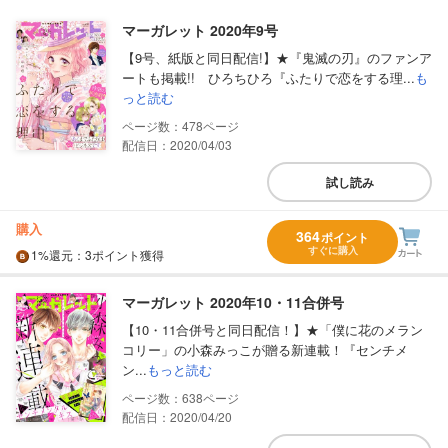
マーガレット 2020年9号
【9号、紙版と同日配信!】★『鬼滅の刃』のファンア
ートも掲載!! ひろちひろ『ふたりで恋をする理...
も
っと読む
478
配信日：2020/04/03
試し読み
購入
364
ポイント
すぐに購入
1%
還元
：3ポイント獲得
マーガレット 2020年10・11合併号
【10・11合併号と同日配信！】★「僕に花のメラン
コリー」の小森みっこが贈る新連載！『センチメ
ン...
もっと読む
638
配信日：2020/04/20