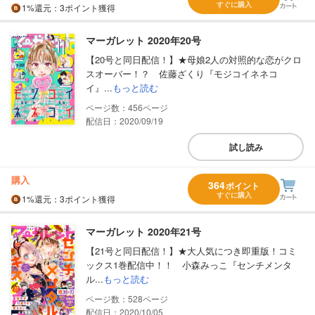
すぐに購入
1%
還元
：3ポイント獲得
マーガレット 2020年20号
【20号と同日配信！】★母娘2人の対照的な恋がクロ
スオーバー！？ 佐藤ざくり『モジコイネネコ
イ』...
もっと読む
456
配信日：2020/09/19
試し読み
購入
364
ポイント
すぐに購入
1%
還元
：3ポイント獲得
マーガレット 2020年21号
【21号と同日配信！】★大人気につき即重版！コミ
ックス1巻配信中！！ 小森みっこ『センチメンタ
ル...
もっと読む
528
配信日：2020/10/05