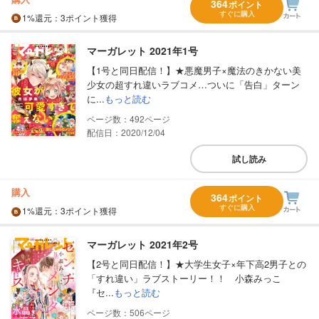
364
ポイント
すぐに購入
1%
還元
：3ポイント獲得
マーガレット 2021年1号
【1号と同日配信！】★悪魔男子×魔法のきかない美
少女の超すれ違いラブコメ…ついに「告白」ターン
に...
もっと読む
492
配信日：2020/12/04
試し読み
購入
364
ポイント
すぐに購入
1%
還元
：3ポイント獲得
マーガレット 2021年2号
【2号と同日配信！】★大学生女子×年下高2男子との
「すれ違い」ラブストーリー！！ 小森みっこ
『セ...
もっと読む
506