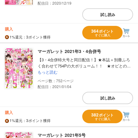
配信日：2020/12/19
試し読み
購入
364
ポイント
すぐに購入
1%
還元
：3ポイント獲得
マーガレット 2021年3・4合併号
【3・4合併特大号と同日配信！】★本誌＋別冊ふろ
く合わせて754Pの大ボリューム！！ ★オビとの...
もっと読む
752
配信日：2021/01/04
試し読み
購入
382
ポイント
すぐに購入
1%
還元
：3ポイント獲得
マーガレット 2021年5号