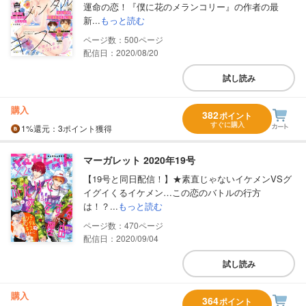
運命の恋！『僕に花のメランコリー』の作者の最
新...
もっと読む
500
配信日：2020/08/20
試し読み
購入
382
ポイント
すぐに購入
1%
還元
：3ポイント獲得
マーガレット 2020年19号
【19号と同日配信！】★素直じゃないイケメンVSグ
イグイくるイケメン…この恋のバトルの行方
は！？...
もっと読む
470
配信日：2020/09/04
試し読み
購入
364
ポイント