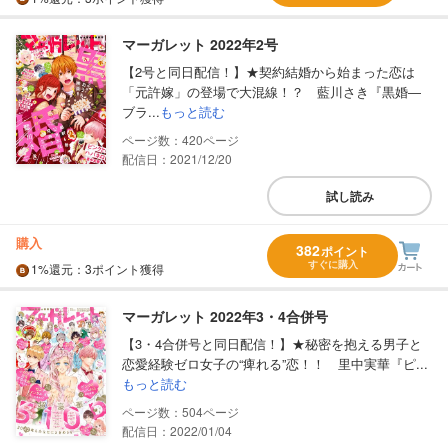
マーガレット 2022年2号
【2号と同日配信！】★契約結婚から始まった恋は
「元許嫁」の登場で大混線！？ 藍川さき『黒婚―
ブラ...
もっと読む
420
配信日：2021/12/20
試し読み
購入
382
ポイント
すぐに購入
1%
還元
：3ポイント獲得
マーガレット 2022年3・4合併号
【3・4合併号と同日配信！】★秘密を抱える男子と
恋愛経験ゼロ女子の“痺れる”恋！！ 里中実華『ピ...
もっと読む
504
配信日：2022/01/04