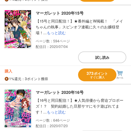
マーガレット 2020年15号
【15号と同日配信！】★番外編とW掲載！ 「メイ
ちゃんの執事」スピンオフ連載に久々のお嬢様登
場！...
もっと読む
594
配信日：2020/07/04
試し読み
購入
373
ポイント
すぐに購入
1%
還元
：3ポイント獲得
マーガレット 2020年16号
【16号と同日配信！】★人気俳優から脅迫プロポー
ズ！？ 契約結婚した旦那サマにモテ遊ばれてま
す！...
もっと読む
646
配信日：2020/07/20