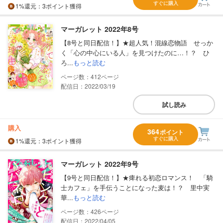
すぐに購入
1%
還元
：3ポイント獲得
マーガレット 2022年8号
【8号と同日配信！】★超人気！混線恋物語 せっか
く「心の中心にいる人」を見つけたのに…！？ ひ
ろ...
もっと読む
412
配信日：2022/03/19
試し読み
購入
364
ポイント
すぐに購入
1%
還元
：3ポイント獲得
マーガレット 2022年9号
【9号と同日配信！】★痺れる初恋ロマンス！ 「騎
士カフェ」を手伝うことになった麦は！？ 里中実
華...
もっと読む
426
配信日：2022/04/05