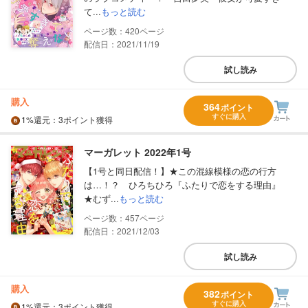
て...
もっと読む
420
配信日：2021/11/19
試し読み
購入
364
ポイント
すぐに購入
1%
還元
：3ポイント獲得
マーガレット 2022年1号
【1号と同日配信！】★この混線模様の恋の行方
は…！？ ひろちひろ『ふたりで恋をする理由』
★むず...
もっと読む
457
配信日：2021/12/03
試し読み
購入
382
ポイント
すぐに購入
1%
還元
：3ポイント獲得