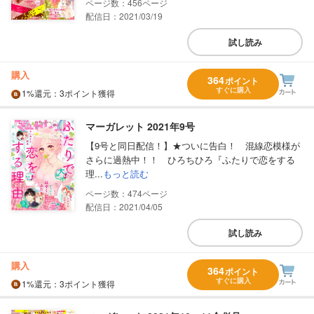
456
配信日：2021/03/19
試し読み
購入
364
ポイント
すぐに購入
1%
還元
：3ポイント獲得
マーガレット 2021年9号
【9号と同日配信！】★ついに告白！ 混線恋模様が
さらに過熱中！！ ひろちひろ『ふたりで恋をする
理...
もっと読む
474
配信日：2021/04/05
試し読み
購入
364
ポイント
すぐに購入
1%
還元
：3ポイント獲得