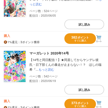
っと読む
524
配信日：2020/06/05
試し読み
購入
382
ポイント
すぐに購入
1%
還元
：3ポイント獲得
マーガレット 2020年14号
【14号と同日配信！】★同居してからヤンデレ彼
氏・日下部くんの暴走が止まらない！？ ほしの瑞
希『...
もっと読む
542
配信日：2020/06/19
試し読み
購入
373
ポイント
すぐに購入
1%
還元
：3ポイント獲得