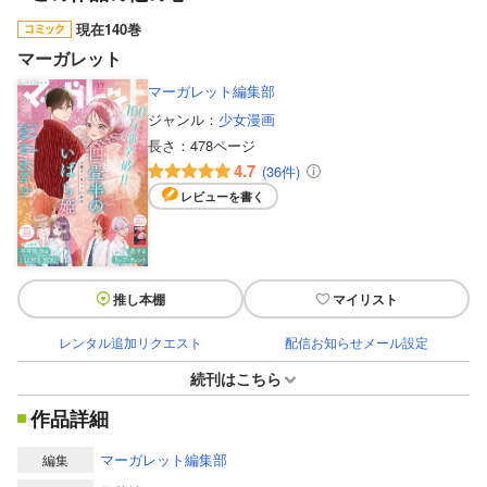
現在140巻
マーガレット
マーガレット編集部
ジャンル：
少女漫画
長さ：
478ページ
4.7
(36件)
レビューを書く
推し本棚
マイリスト
レンタル追加リクエスト
配信お知らせメール設定
続刊はこちら
作品詳細
マーガレット編集部
編集