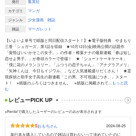
集英社
発行
マンガ
カテゴリ
少女漫画
雑誌
ジャンル
マーガレット
雑誌
【いよいよ単号で紙版と同日配信スタート！】★電子版特典 やまもり
三香「シュガーズ」第1話を収録 ★10月12日(金)映画公開の話題作
「覚悟はいいかそこの女子。」の作者・椎葉ナナの最新連載「春は短し
恋せよ男子。」が巻頭カラーで登場！ ★「ショートケーキケーキ」
「僕に花のメランコリー」「ふつうの恋子ちゃん」「アナグラアメリ」
「矢神くんは、今日もイジワル。」など人気連載盛りだくさん！ ★霊
視探偵と助手女子高生の新連載「この男、不可視議につき。」スター
ト！ ※紙版のふろくはつきません。 ※紙版に掲載されて...
もっと読
む
レビューPICK UP
※Renta!で購入したユーザーのレビューのみが表示されます
5
おもち
2024-08-25
さん
単行本を購入しているので雑誌は買わないって決めていたのに