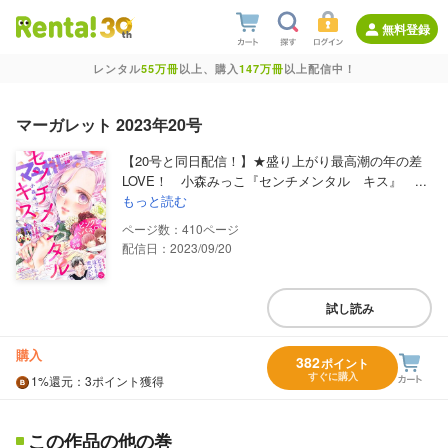
無料登録
レンタル
55万冊
以上、購入
147万冊
以上配信中！
マーガレット 2023年20号
【20号と同日配信！】★盛り上がり最高潮の年の差
LOVE！ 小森みっこ『センチメンタル キス』 ...
もっと読む
410
配信日：2023/09/20
試し読み
購入
382
ポイント
すぐに購入
1%
還元
：3ポイント獲得
この作品の他の巻