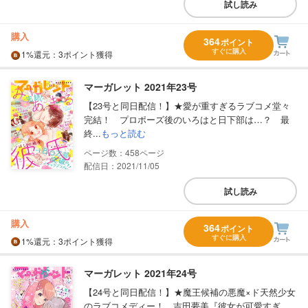
試し読み
購入
364
ポイント
すぐに購入
1%
還元
：3ポイント獲得
マーガレット 2021年23号
【23号と同日配信！】★愛が重すぎるラブコメ堂々
完結！ プロポーズ後のいろはと日下部は…？ 最
終...
もっと読む
458
配信日：2021/11/05
試し読み
購入
364
ポイント
すぐに購入
1%
還元
：3ポイント獲得
マーガレット 2021年24号
【24号と同日配信！】★魔王候補の悪魔×ド天然少女
のラブコメディー！ 吉田夢美『彼女が可愛すぎ