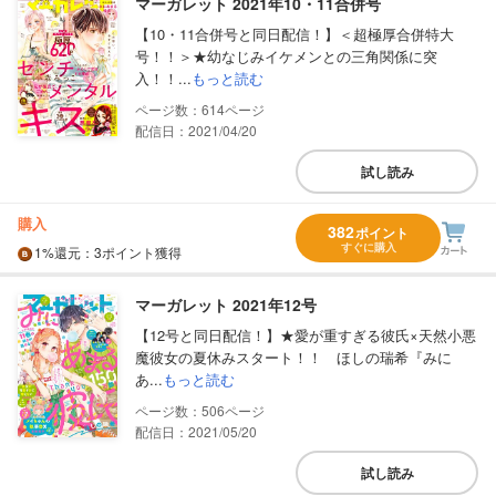
マーガレット 2021年10・11合併号
【10・11合併号と同日配信！】＜超極厚合併特大
号！！＞★幼なじみイケメンとの三角関係に突
入！！...
もっと読む
614
配信日：2021/04/20
試し読み
購入
382
ポイント
すぐに購入
1%
還元
：3ポイント獲得
マーガレット 2021年12号
【12号と同日配信！】★愛が重すぎる彼氏×天然小悪
魔彼女の夏休みスタート！！ ほしの瑞希『みに
あ...
もっと読む
506
配信日：2021/05/20
試し読み