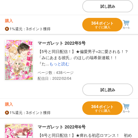
試し読み
購入
364
ポイント
すぐに購入
1%
還元
：3ポイント獲得
マーガレット 2022年5号
【5号と同日配信！】★偏愛男子×2に愛される！？
「みにあまる彼氏」のほしの瑞希新連載！！
『た...
もっと読む
438
配信日：2022/02/04
試し読み
購入
364
ポイント
すぐに購入
1%
還元
：3ポイント獲得
マーガレット 2022年6号
【6号と同日配信！】★痺れる初恋ロマンス！ 初め