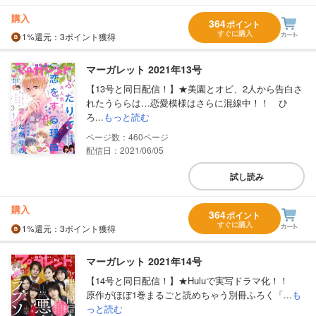
購入
364
ポイント
すぐに購入
1%
還元
：3ポイント獲得
マーガレット 2021年13号
【13号と同日配信！】★美園とオビ、2人から告白さ
れたうららは…恋愛模様はさらに混線中！！ ひ
ろ...
もっと読む
460
配信日：2021/06/05
試し読み
購入
364
ポイント
すぐに購入
1%
還元
：3ポイント獲得
マーガレット 2021年14号
【14号と同日配信！】★Huluで実写ドラマ化！！
原作がほぼ1巻まるごと読めちゃう別冊ふろく「...
も
っと読む