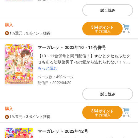
試し読み
購入
364
ポイント
すぐに購入
1%
還元
：3ポイント獲得
マーガレット 2022年10・11合併号
【10・11合併号と同日配信！】★ひとクセもふたク
セもある幼馴染男子×2の愛から逃れられない！？...
もっと読む
490
配信日：2022/04/20
試し読み
購入
364
ポイント
すぐに購入
1%
還元
：3ポイント獲得
マーガレット 2022年12号