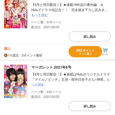
【5号と同日配信！】★連載16作品の番外編 ＆
Huluでドラマ化記念！！ 完全描き下ろし読みき...
もっと読む
576
配信日：2021/02/05
試し読み
購入
382
ポイント
すぐに購入
1%
還元
：3ポイント獲得
マーガレット 2021年6号
【6号と同日配信！】★表紙はHuluオリジナルドラマ
『マイルノビッチ』主演・桜井日奈子さん×神尾...
も
っと読む
440
配信日：2021/02/20
試し読み