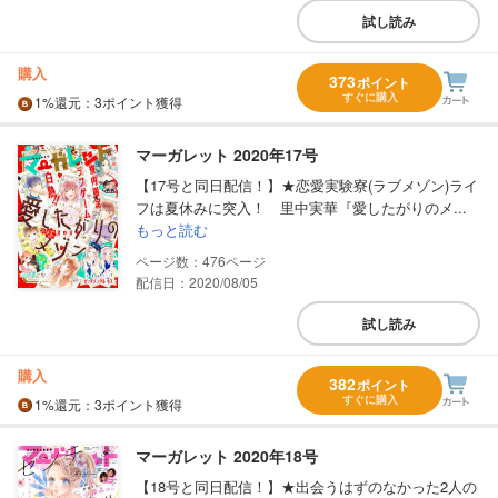
試し読み
購入
373
ポイント
すぐに購入
1%
還元
：3ポイント獲得
マーガレット 2020年17号
【17号と同日配信！】★恋愛実験寮(ラブメゾン)ライ
フは夏休みに突入！ 里中実華『愛したがりのメ...
もっと読む
476
配信日：2020/08/05
試し読み
購入
382
ポイント
すぐに購入
1%
還元
：3ポイント獲得
マーガレット 2020年18号
【18号と同日配信！】★出会うはずのなかった2人の