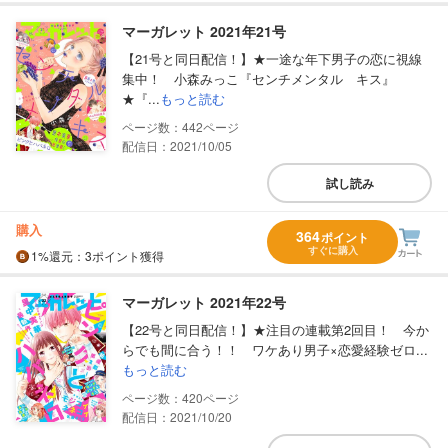
マーガレット 2021年21号
【21号と同日配信！】★一途な年下男子の恋に視線
集中！ 小森みっこ『センチメンタル キス』
★『...
もっと読む
442
配信日：2021/10/05
試し読み
購入
364
ポイント
すぐに購入
1%
還元
：3ポイント獲得
マーガレット 2021年22号
【22号と同日配信！】★注目の連載第2回目！ 今か
らでも間に合う！！ ワケあり男子×恋愛経験ゼロ...
もっと読む
420
配信日：2021/10/20