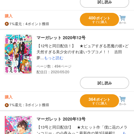
試し読み
購入
400
ポイント
すぐに購入
1%
還元
：4ポイント獲得
マーガレット 2020年12号
【12号と同日配信！】 ★ピュアすぎる悪魔の彼×ど
天然すぎる美少女のすれ違いラブコメ！！ 吉田
夢...
もっと読む
494
配信日：2020/05/20
試し読み
購入
364
ポイント
すぐに購入
1%
還元
：3ポイント獲得
マーガレット 2020年13号
【13号と同日配信!】 ★大ヒット作「僕に花のメラ
ンコリー」の小森みっこ最新作の第3話掲載!! ...
も