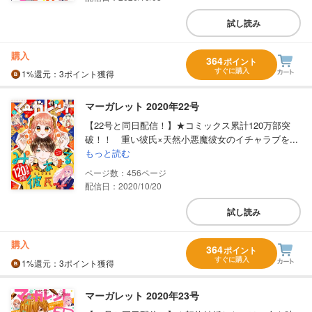
試し読み
購入
364
ポイント
すぐに購入
1%
還元
：3ポイント獲得
マーガレット 2020年22号
【22号と同日配信！】★コミックス累計120万部突
破！！ 重い彼氏×天然小悪魔彼女のイチャラブを...
もっと読む
456
配信日：2020/10/20
試し読み
購入
364
ポイント
すぐに購入
1%
還元
：3ポイント獲得
マーガレット 2020年23号