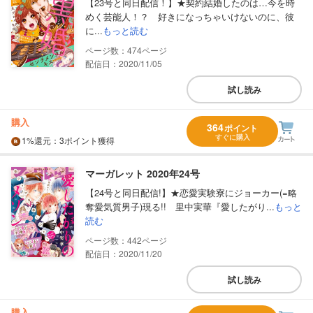
【23号と同日配信！】★契約結婚したのは…今を時
めく芸能人！？ 好きになっちゃいけないのに、彼
に...
もっと読む
474
配信日：2020/11/05
試し読み
購入
364
ポイント
すぐに購入
1%
還元
：3ポイント獲得
マーガレット 2020年24号
【24号と同日配信!】★恋愛実験寮にジョーカー(=略
奪愛気質男子)現る!! 里中実華『愛したがり...
もっと
読む
442
配信日：2020/11/20
試し読み
購入