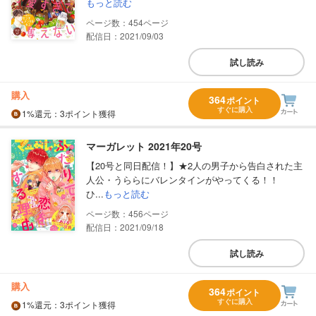
もっと読む
454
配信日：2021/09/03
試し読み
購入
364
ポイント
すぐに購入
1%
還元
：3ポイント獲得
マーガレット 2021年20号
【20号と同日配信！】★2人の男子から告白された主
人公・うららにバレンタインがやってくる！！
ひ...
もっと読む
456
配信日：2021/09/18
試し読み
購入
364
ポイント
すぐに購入
1%
還元
：3ポイント獲得