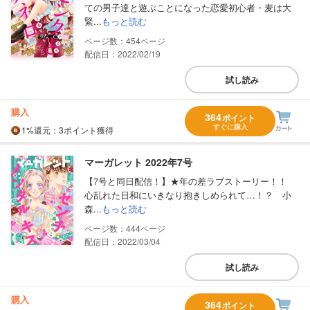
ての男子達と遊ぶことになった恋愛初心者・麦は大
緊...
もっと読む
454
配信日：2022/02/19
試し読み
購入
364
ポイント
すぐに購入
1%
還元
：3ポイント獲得
マーガレット 2022年7号
【7号と同日配信！】★年の差ラブストーリー！！
心乱れた日和にいきなり抱きしめられて…！？ 小
森...
もっと読む
444
配信日：2022/03/04
試し読み
購入
364
ポイント