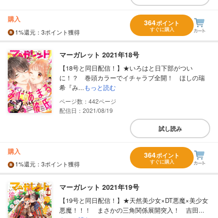
購入
364
ポイント
すぐに購入
1%
還元
：3ポイント獲得
マーガレット 2021年18号
【18号と同日配信！】★いろはと日下部がつい
に！？ 巻頭カラーでイチャラブ全開！ ほしの瑞
希『み...
もっと読む
442
配信日：2021/08/19
試し読み
購入
364
ポイント
すぐに購入
1%
還元
：3ポイント獲得
マーガレット 2021年19号
【19号と同日配信！】★天然美少女×DT悪魔×美少女
悪魔！！！ まさかの三角関係展開突入！ 吉田...