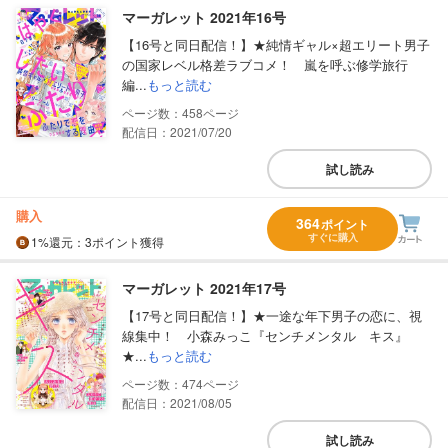
マーガレット 2021年16号
【16号と同日配信！】★純情ギャル×超エリート男子
の国家レベル格差ラブコメ！ 嵐を呼ぶ修学旅行
編...
もっと読む
458
配信日：2021/07/20
試し読み
購入
364
ポイント
すぐに購入
1%
還元
：3ポイント獲得
マーガレット 2021年17号
【17号と同日配信！】★一途な年下男子の恋に、視
線集中！ 小森みっこ『センチメンタル キス』
★...
もっと読む
474
配信日：2021/08/05
試し読み