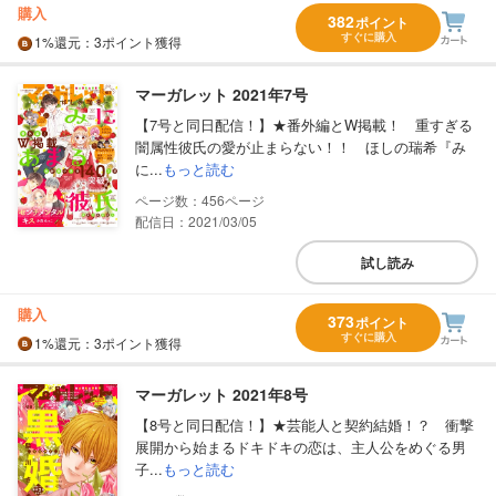
購入
382
ポイント
すぐに購入
1%
還元
：3ポイント獲得
マーガレット 2021年7号
【7号と同日配信！】★番外編とW掲載！ 重すぎる
闇属性彼氏の愛が止まらない！！ ほしの瑞希『み
に...
もっと読む
456
配信日：2021/03/05
試し読み
購入
373
ポイント
すぐに購入
1%
還元
：3ポイント獲得
マーガレット 2021年8号
【8号と同日配信！】★芸能人と契約結婚！？ 衝撃
展開から始まるドキドキの恋は、主人公をめぐる男
子...
もっと読む