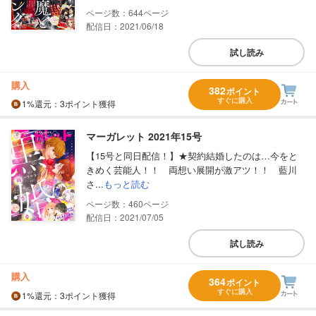
644
配信日：2021/06/18
試し読み
購入
382
ポイント
すぐに購入
1%
還元
：3ポイント獲得
マーガレット 2021年15号
【15号と同日配信！】★契約結婚したのは…今をと
きめく芸能人！！ 両想い展開が激アツ！！ 藍川
さ...
もっと読む
460
配信日：2021/07/05
試し読み
購入
364
ポイント
すぐに購入
1%
還元
：3ポイント獲得