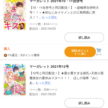
マーガレット 2021年10・11合併号
【10・11合併号と同日配信！】＜超極厚合併特大
号！！＞★幼なじみイケメンとの三角関係に突
入！！...
もっと読む
614
配信日：2021/04/20
試し読み
購入
382
ポイント
すぐに購入
1%
還元
：3ポイント獲得
マーガレット 2021年12号
【12号と同日配信！】★愛が重すぎる彼氏×天然小悪
魔彼女の夏休みスタート！！ ほしの瑞希『みに
あ...
もっと読む
506
配信日：2021/05/20
試し読み