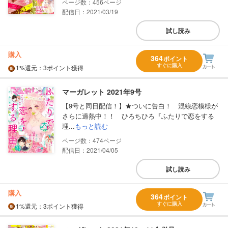
456
配信日：2021/03/19
試し読み
購入
364
ポイント
すぐに購入
1%
還元
：3ポイント獲得
マーガレット 2021年9号
【9号と同日配信！】★ついに告白！ 混線恋模様が
さらに過熱中！！ ひろちひろ『ふたりで恋をする
理...
もっと読む
474
配信日：2021/04/05
試し読み
購入
364
ポイント
すぐに購入
1%
還元
：3ポイント獲得