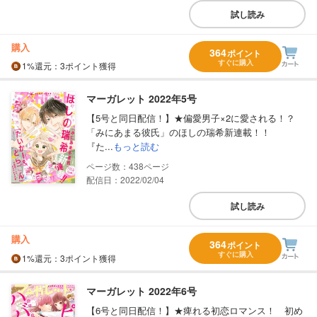
試し読み
購入
364
ポイント
すぐに購入
1%
還元
：3ポイント獲得
マーガレット 2022年5号
【5号と同日配信！】★偏愛男子×2に愛される！？
「みにあまる彼氏」のほしの瑞希新連載！！
『た...
もっと読む
438
配信日：2022/02/04
試し読み
購入
364
ポイント
すぐに購入
1%
還元
：3ポイント獲得
マーガレット 2022年6号
【6号と同日配信！】★痺れる初恋ロマンス！ 初め