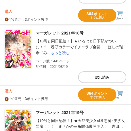
購入
364
ポイント
すぐに購入
1%
還元
：3ポイント獲得
マーガレット 2021年18号
【18号と同日配信！】★いろはと日下部がつい
に！？ 巻頭カラーでイチャラブ全開！ ほしの瑞
希『み...
もっと読む
442
配信日：2021/08/19
試し読み
購入
364
ポイント
すぐに購入
1%
還元
：3ポイント獲得
マーガレット 2021年19号
【19号と同日配信！】★天然美少女×DT悪魔×美少女
悪魔！！！ まさかの三角関係展開突入！ 吉田...