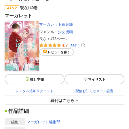
現在140巻
マーガレット
マーガレット編集部
ジャンル：
少女漫画
長さ：
478ページ
4.7
(36件)
レビューを書く
推し本棚
マイリスト
レンタル追加リクエスト
配信お知らせメール設定
続刊はこちら
作品詳細
マーガレット編集部
編集