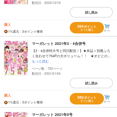
配信日：2020/12/19
試し読み
購入
364
ポイント
すぐに購入
1%
還元
：3ポイント獲得
マーガレット 2021年3・4合併号
【3・4合併特大号と同日配信！】★本誌＋別冊ふろ
く合わせて754Pの大ボリューム！！ ★オビとの...
もっと読む
752
配信日：2021/01/04
試し読み
購入
382
ポイント
すぐに購入
1%
還元
：3ポイント獲得
マーガレット 2021年5号