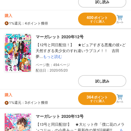
試し読み
購入
400
ポイント
すぐに購入
1%
還元
：4ポイント獲得
マーガレット 2020年12号
【12号と同日配信！】 ★ピュアすぎる悪魔の彼×ど
天然すぎる美少女のすれ違いラブコメ！！ 吉田
夢...
もっと読む
494
配信日：2020/05/20
試し読み
購入
364
ポイント
すぐに購入
1%
還元
：3ポイント獲得
マーガレット 2020年13号
【13号と同日配信!】 ★大ヒット作「僕に花のメラ
ンコリー」の小森みっこ最新作の第3話掲載!! ...
も