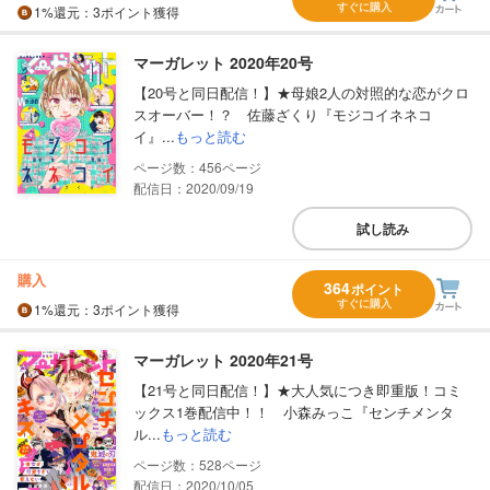
すぐに購入
1%
還元
：3ポイント獲得
マーガレット 2020年20号
【20号と同日配信！】★母娘2人の対照的な恋がクロ
スオーバー！？ 佐藤ざくり『モジコイネネコ
イ』...
もっと読む
456
配信日：2020/09/19
試し読み
購入
364
ポイント
すぐに購入
1%
還元
：3ポイント獲得
マーガレット 2020年21号
【21号と同日配信！】★大人気につき即重版！コミ
ックス1巻配信中！！ 小森みっこ『センチメンタ
ル...
もっと読む
528
配信日：2020/10/05