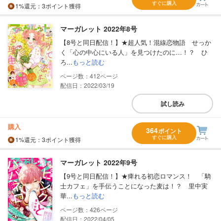
すぐに購入
1%
還元
：3ポイント獲得
マーガレット 2022年8号
【8号と同日配信！】★超人気！混線恋物語 せっか
く「心の中心にいる人」を見つけたのに…！？ ひ
ろ...
もっと読む
412
配信日：2022/03/19
試し読み
購入
364
ポイント
すぐに購入
1%
還元
：3ポイント獲得
マーガレット 2022年9号
【9号と同日配信！】★痺れる初恋ロマンス！ 「騎
士カフェ」を手伝うことになった麦は！？ 里中実
華...
もっと読む
426
配信日：2022/04/05