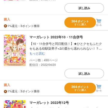
試し読み
購入
364
ポイント
すぐに購入
1%
還元
：3ポイント獲得
マーガレット 2022年10・11合併号
【10・11合併号と同日配信！】★ひとクセもふたク
セもある幼馴染男子×2の愛から逃れられない！？...
もっと読む
490
配信日：2022/04/20
試し読み
購入
364
ポイント
すぐに購入
1%
還元
：3ポイント獲得
マーガレット 2022年12号