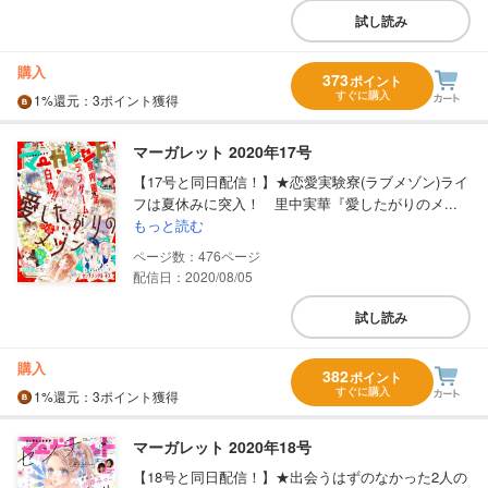
試し読み
購入
373
ポイント
すぐに購入
1%
還元
：3ポイント獲得
マーガレット 2020年17号
【17号と同日配信！】★恋愛実験寮(ラブメゾン)ライ
フは夏休みに突入！ 里中実華『愛したがりのメ...
もっと読む
476
配信日：2020/08/05
試し読み
購入
382
ポイント
すぐに購入
1%
還元
：3ポイント獲得
マーガレット 2020年18号
【18号と同日配信！】★出会うはずのなかった2人の