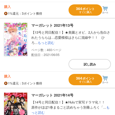
購入
364
ポイント
すぐに購入
1%
還元
：3ポイント獲得
マーガレット 2021年13号
【13号と同日配信！】★美園とオビ、2人から告白さ
れたうららは…恋愛模様はさらに混線中！！ ひ
ろ...
もっと読む
460
配信日：2021/06/05
試し読み
購入
364
ポイント
すぐに購入
1%
還元
：3ポイント獲得
マーガレット 2021年14号
【14号と同日配信！】★Huluで実写ドラマ化！！
原作がほぼ1巻まるごと読めちゃう別冊ふろく「...
も
っと読む