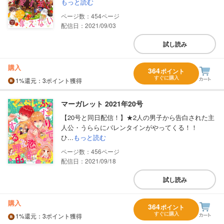
もっと読む
454
配信日：2021/09/03
試し読み
購入
364
ポイント
すぐに購入
1%
還元
：3ポイント獲得
マーガレット 2021年20号
【20号と同日配信！】★2人の男子から告白された主
人公・うららにバレンタインがやってくる！！
ひ...
もっと読む
456
配信日：2021/09/18
試し読み
購入
364
ポイント
すぐに購入
1%
還元
：3ポイント獲得