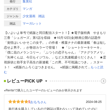
集英社
発行
マンガ
カテゴリ
少女漫画
雑誌
ジャンル
マーガレット
雑誌
【いよいよ単号で紙版と同日配信スタート！】★電子版特典 やまもり
三香「シュガーズ」第1話を収録 ★10月12日(金)映画公開の話題作
「覚悟はいいかそこの女子。」の作者・椎葉ナナの最新連載「春は短し
恋せよ男子。」が巻頭カラーで登場！ ★「ショートケーキケーキ」
「僕に花のメランコリー」「ふつうの恋子ちゃん」「アナグラアメリ」
「矢神くんは、今日もイジワル。」など人気連載盛りだくさん！ ★霊
視探偵と助手女子高生の新連載「この男、不可視議につき。」スター
ト！ ※紙版のふろくはつきません。 ※紙版に掲載されて...
もっと読
む
レビューPICK UP
※Renta!で購入したユーザーのレビューのみが表示されます
5
おもち
2024-08-25
さん
単行本を購入しているので雑誌は買わないって決めていたのに