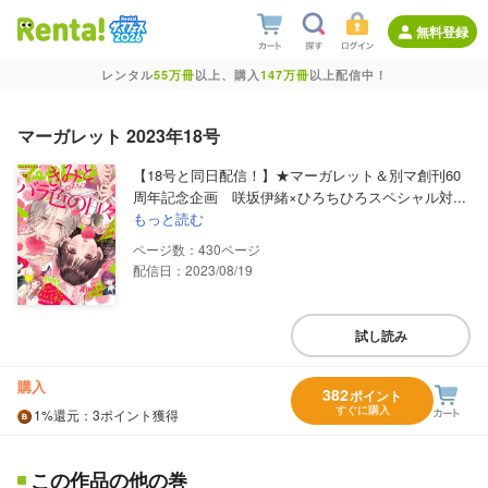
無料登録
レンタル
55万冊
以上、購入
147万冊
以上配信中！
マーガレット 2023年18号
【18号と同日配信！】★マーガレット＆別マ創刊60
周年記念企画 咲坂伊緒×ひろちひろスペシャル対...
もっと読む
430
配信日：2023/08/19
試し読み
購入
382
ポイント
すぐに購入
1%
還元
：3ポイント獲得
この作品の他の巻