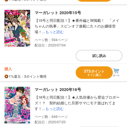
マーガレット 2020年15号
【15号と同日配信！】★番外編とW掲載！ 「メイ
ちゃんの執事」スピンオフ連載に久々のお嬢様登
場！...
もっと読む
594
配信日：2020/07/04
試し読み
購入
373
ポイント
すぐに購入
1%
還元
：3ポイント獲得
マーガレット 2020年16号
【16号と同日配信！】★人気俳優から脅迫プロポー
ズ！？ 契約結婚した旦那サマにモテ遊ばれてま
す！...
もっと読む
646
配信日：2020/07/20