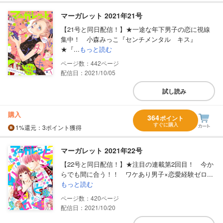
マーガレット 2021年21号
【21号と同日配信！】★一途な年下男子の恋に視線
集中！ 小森みっこ『センチメンタル キス』
★『...
もっと読む
442
配信日：2021/10/05
試し読み
購入
364
ポイント
すぐに購入
1%
還元
：3ポイント獲得
マーガレット 2021年22号
【22号と同日配信！】★注目の連載第2回目！ 今か
らでも間に合う！！ ワケあり男子×恋愛経験ゼロ...
もっと読む
420
配信日：2021/10/20