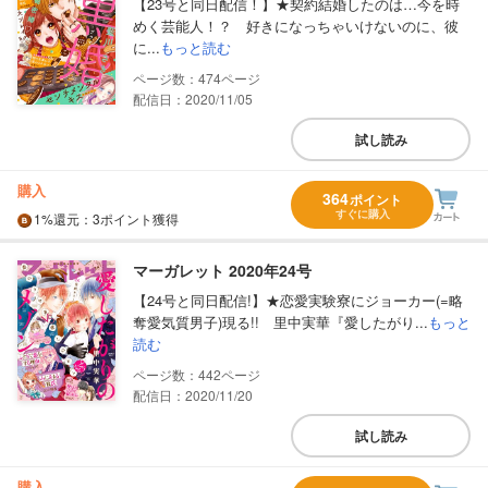
【23号と同日配信！】★契約結婚したのは…今を時
めく芸能人！？ 好きになっちゃいけないのに、彼
に...
もっと読む
474
配信日：2020/11/05
試し読み
購入
364
ポイント
すぐに購入
1%
還元
：3ポイント獲得
マーガレット 2020年24号
【24号と同日配信!】★恋愛実験寮にジョーカー(=略
奪愛気質男子)現る!! 里中実華『愛したがり...
もっと
読む
442
配信日：2020/11/20
試し読み
購入