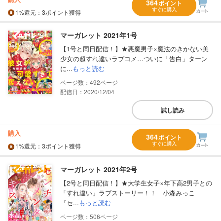
364
ポイント
すぐに購入
1%
還元
：3ポイント獲得
マーガレット 2021年1号
【1号と同日配信！】★悪魔男子×魔法のきかない美
少女の超すれ違いラブコメ…ついに「告白」ターン
に...
もっと読む
492
配信日：2020/12/04
試し読み
購入
364
ポイント
すぐに購入
1%
還元
：3ポイント獲得
マーガレット 2021年2号
【2号と同日配信！】★大学生女子×年下高2男子との
「すれ違い」ラブストーリー！！ 小森みっこ
『セ...
もっと読む
506