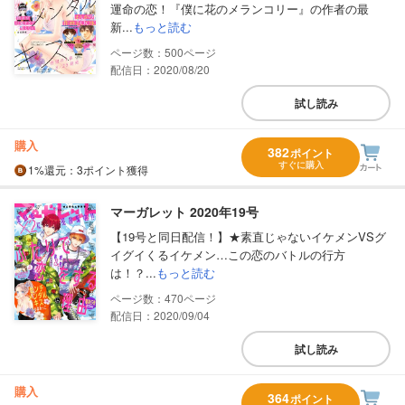
運命の恋！『僕に花のメランコリー』の作者の最
新...
もっと読む
500
配信日：2020/08/20
試し読み
購入
382
ポイント
すぐに購入
1%
還元
：3ポイント獲得
マーガレット 2020年19号
【19号と同日配信！】★素直じゃないイケメンVSグ
イグイくるイケメン…この恋のバトルの行方
は！？...
もっと読む
470
配信日：2020/09/04
試し読み
購入
364
ポイント