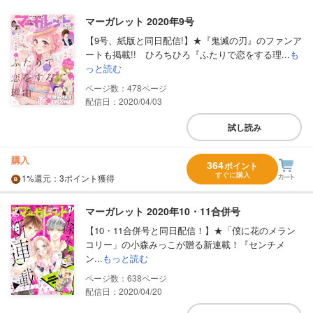
マーガレット 2020年9号
【9号、紙版と同日配信!】★『鬼滅の刃』のファンア
ートも掲載!! ひろちひろ『ふたりで恋をする理...
も
っと読む
478
配信日：2020/04/03
試し読み
購入
364
ポイント
すぐに購入
1%
還元
：3ポイント獲得
マーガレット 2020年10・11合併号
【10・11合併号と同日配信！】★「僕に花のメラン
コリー」の小森みっこが贈る新連載！『センチメ
ン...
もっと読む
638
配信日：2020/04/20