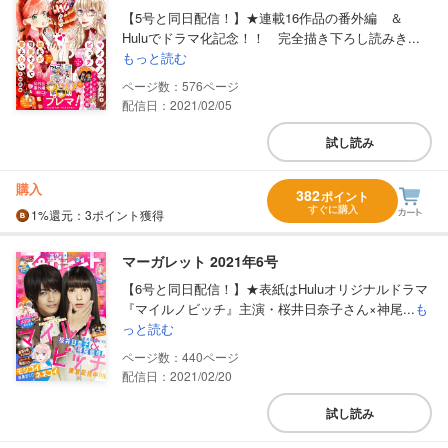
【5号と同日配信！】★連載16作品の番外編 ＆
Huluでドラマ化記念！！ 完全描き下ろし読みき...
もっと読む
576
配信日：2021/02/05
試し読み
購入
382
ポイント
すぐに購入
1%
還元
：3ポイント獲得
マーガレット 2021年6号
【6号と同日配信！】★表紙はHuluオリジナルドラマ
『マイルノビッチ』主演・桜井日奈子さん×神尾...
も
っと読む
440
配信日：2021/02/20
試し読み