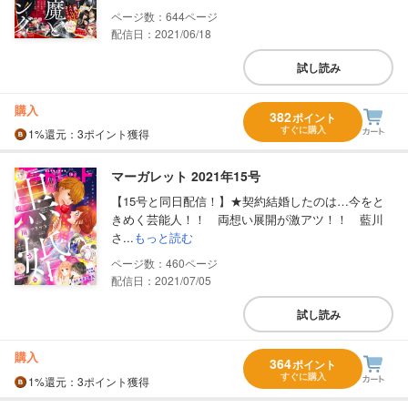
644
配信日：2021/06/18
試し読み
購入
382
ポイント
すぐに購入
1%
還元
：3ポイント獲得
マーガレット 2021年15号
【15号と同日配信！】★契約結婚したのは…今をと
きめく芸能人！！ 両想い展開が激アツ！！ 藍川
さ...
もっと読む
460
配信日：2021/07/05
試し読み
購入
364
ポイント
すぐに購入
1%
還元
：3ポイント獲得