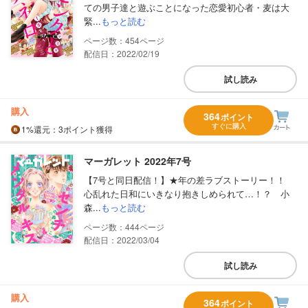
ての男子達と遊ぶことになった恋愛初心者・麦は大
緊...
もっと読む
454
配信日：2022/02/19
試し読み
購入
364
ポイント
すぐに購入
1%
還元
：3ポイント獲得
マーガレット 2022年7号
【7号と同日配信！】★年の差ラブストーリー！！
心乱れた日和にいきなり抱きしめられて…！？ 小
森...
もっと読む
444
配信日：2022/03/04
試し読み
購入
364
ポイント