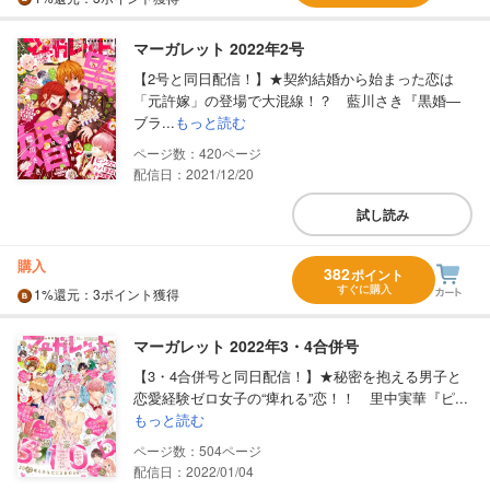
マーガレット 2022年2号
【2号と同日配信！】★契約結婚から始まった恋は
「元許嫁」の登場で大混線！？ 藍川さき『黒婚―
ブラ...
もっと読む
420
配信日：2021/12/20
試し読み
購入
382
ポイント
すぐに購入
1%
還元
：3ポイント獲得
マーガレット 2022年3・4合併号
【3・4合併号と同日配信！】★秘密を抱える男子と
恋愛経験ゼロ女子の“痺れる”恋！！ 里中実華『ピ...
もっと読む
504
配信日：2022/01/04