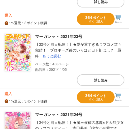
試し読み
購入
364
ポイント
すぐに購入
1%
還元
：3ポイント獲得
マーガレット 2021年23号
【23号と同日配信！】★愛が重すぎるラブコメ堂々
完結！ プロポーズ後のいろはと日下部は…？ 最
終...
もっと読む
458
配信日：2021/11/05
試し読み
購入
364
ポイント
すぐに購入
1%
還元
：3ポイント獲得
マーガレット 2021年24号
【24号と同日配信！】★魔王候補の悪魔×ド天然少女
のラブコメディー！ 吉田夢美『彼女が可愛すぎ