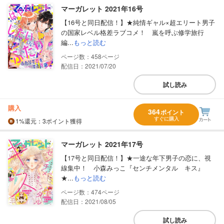
マーガレット 2021年16号
【16号と同日配信！】★純情ギャル×超エリート男子
の国家レベル格差ラブコメ！ 嵐を呼ぶ修学旅行
編...
もっと読む
458
配信日：2021/07/20
試し読み
購入
364
ポイント
すぐに購入
1%
還元
：3ポイント獲得
マーガレット 2021年17号
【17号と同日配信！】★一途な年下男子の恋に、視
線集中！ 小森みっこ『センチメンタル キス』
★...
もっと読む
474
配信日：2021/08/05
試し読み