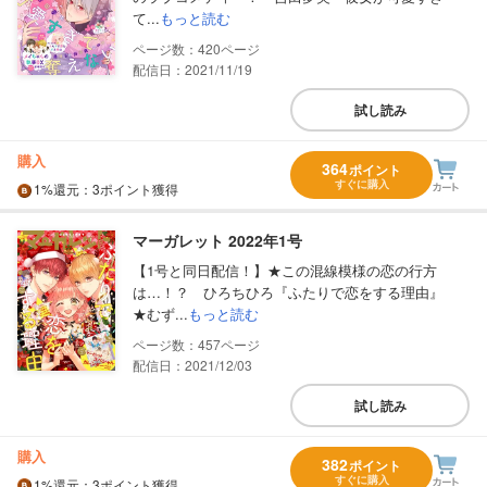
て...
もっと読む
420
配信日：2021/11/19
試し読み
購入
364
ポイント
すぐに購入
1%
還元
：3ポイント獲得
マーガレット 2022年1号
【1号と同日配信！】★この混線模様の恋の行方
は…！？ ひろちひろ『ふたりで恋をする理由』
★むず...
もっと読む
457
配信日：2021/12/03
試し読み
購入
382
ポイント
すぐに購入
1%
還元
：3ポイント獲得