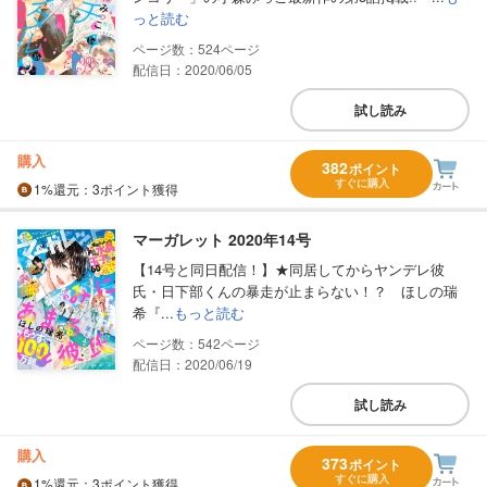
っと読む
524
配信日：2020/06/05
試し読み
購入
382
ポイント
すぐに購入
1%
還元
：3ポイント獲得
マーガレット 2020年14号
【14号と同日配信！】★同居してからヤンデレ彼
氏・日下部くんの暴走が止まらない！？ ほしの瑞
希『...
もっと読む
542
配信日：2020/06/19
試し読み
購入
373
ポイント
すぐに購入
1%
還元
：3ポイント獲得