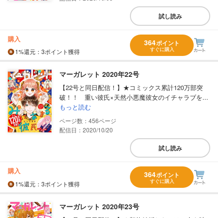
試し読み
購入
364
ポイント
すぐに購入
1%
還元
：3ポイント獲得
マーガレット 2020年22号
【22号と同日配信！】★コミックス累計120万部突
破！！ 重い彼氏×天然小悪魔彼女のイチャラブを...
もっと読む
456
配信日：2020/10/20
試し読み
購入
364
ポイント
すぐに購入
1%
還元
：3ポイント獲得
マーガレット 2020年23号