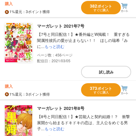
購入
382
ポイント
すぐに購入
1%
還元
：3ポイント獲得
マーガレット 2021年7号
【7号と同日配信！】★番外編とW掲載！ 重すぎる
闇属性彼氏の愛が止まらない！！ ほしの瑞希『み
に...
もっと読む
456
配信日：2021/03/05
試し読み
購入
373
ポイント
すぐに購入
1%
還元
：3ポイント獲得
マーガレット 2021年8号
【8号と同日配信！】★芸能人と契約結婚！？ 衝撃
展開から始まるドキドキの恋は、主人公をめぐる男
子...
もっと読む