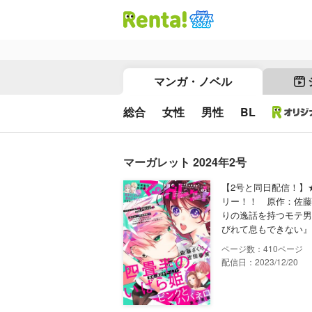
マンガ・ノベル
総合
女性
男性
BL
マーガレット 2024年2号
【2号と同日配信！】
リー！！ 原作：佐藤
りの逸話を持つモテ男
びれて息もできない』 
410
配信日：2023/12/20