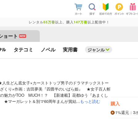
レンタル
55万冊
以上、購入
147万冊
以上配信中！
ショート
NEW
タテコミ
ノベル
実用書
ジャンル
★人生どん底女子×カーストトップ男子のドラマチックストー
ざくり×作画：吉田夢美『四畳半のいばら姫』 ★女子百人斬
の魅力がTOO MUCH！？ 【新連載】花都ゆう『あまくし
★マーガレット＆別マ60周年まんが賞結...
もっと読む
購入
1%
還元
：3