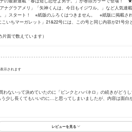
ナの最新連載「春は短し恋せよ男子。」が巻頭カラーで登場！ 
アナグラアメリ」「矢神くんは、今日もイジワル。」など人気連
。」スタート！ ※紙版のふろくはつきません。 ※紙版に掲載さ
「にこいちマーガレット」21&22号には、この号と同じ内容が21号
め片面で数えています）
が表示されます
買わないって決めていたのに「ピンクとハバネロ」の続きがどうし
もう少し長くてもいいのに…と思ってしまいましたが、内容は面白
レビューを見る