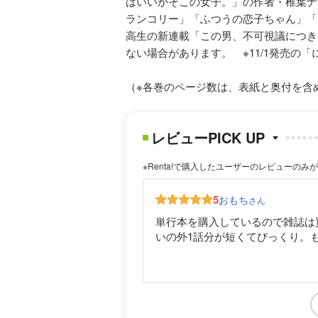
はいいかそこの女子。」の作者・椎葉ナ
ランコリー」「ふつうの恋子ちゃん」「
高生の新連載「この男、不可視議につき
ない場合があります。 ※11/1発売の
（※各巻のページ数は、表紙と奥付を含
レビューPICK UP
※Renta!で購入したユーザーのレビューのみ
5
おもち
さん
単行本を購入しているので雑誌は
いの外1話分が短くてびっくり。