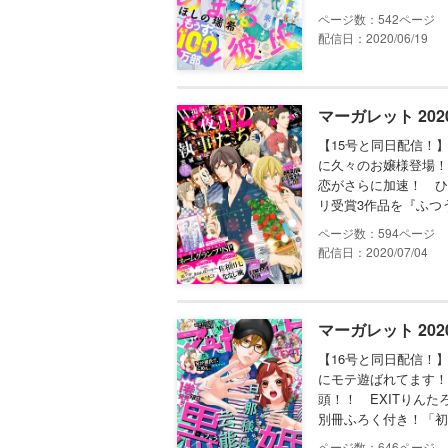
542
配信日：2020/06/19
マーガレット 202
【15号と同日配信！
に久々のお嬢様登場！
恋がさらに加速！ ひ
リ受賞3作品を『ふつ
594
配信日：2020/07/04
マーガレット 202
【16号と同日配信！
にモテ遊ばれてます！
頭！！ EXITりん
別冊ふろく付き！「初
646