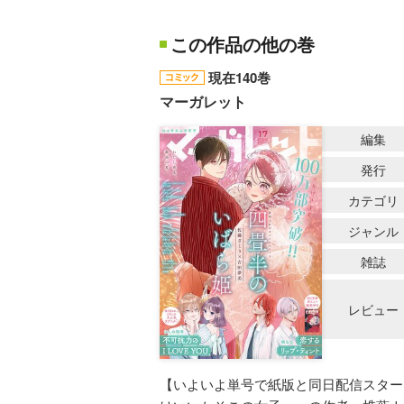
この作品の他の巻
現在140巻
マーガレット
編集
発行
カテゴリ
ジャンル
雑誌
レビュー
【いよいよ単号で紙版と同日配信スタート