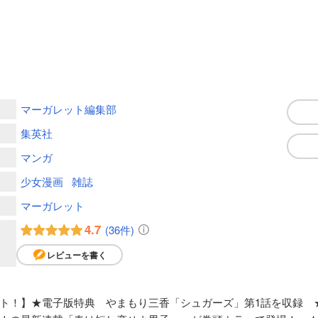
マーガレット編集部
集英社
マンガ
少女漫画
雑誌
マーガレット
4.7
(36件)
レビューを書く
！】★電子版特典 やまもり三香「シュガーズ」第1話を収録 ★1