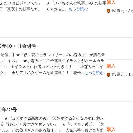
購入
ふたりはビジネスです』 ★『メイちゃんの執事』9人の執事
子『真夜中の執事たち』 ★マガ推し...
もっと読む
1%
還元
：3
0年10・11合併号
同日配信！】★「僕に花のメランコリー」の小森みっこが贈る新
ル キス』 ★小森みっこの全連載のイラストがオールカラ
購入
に！！ 全イラストに作者コメント付き！！ 『小森みっこイ
ク』 ★リアル乙女ゲームな新連載！！ 花松...
もっと読む
1%
還元
：4
0年12号
】 ★ピュアすぎる悪魔の彼×ど天然すぎる美少女のすれ違い
美『彼女が可愛すぎて奪えない』 ★『ケダモノ彼氏』『矢
購入
ワル。』の藍川さきが贈る新作！！ 人気若手俳優との契約