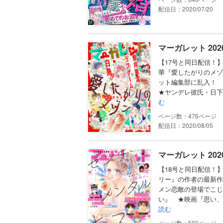
配信日：2020/07/20
マーガレット 202
【17号と同日配信！
華『愛したがりのメゾ
ット編集部に乱入！
★ヤンデレ彼氏・日下
む
476
配信日：2020/08/05
マーガレット 202
【18号と同日配信！
リー』の作者の最新作
メン恋敵の登場でこじ
い』 ★映画『思い、
読む
500