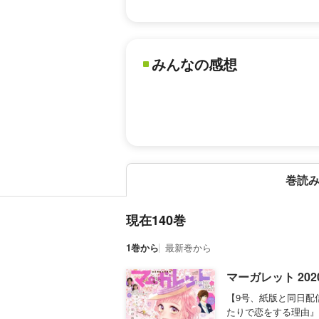
みんなの感想
巻読
現在140巻
1巻から
最新巻から
マーガレット 202
【9号、紙版と同日配
たりで恋をする理由』