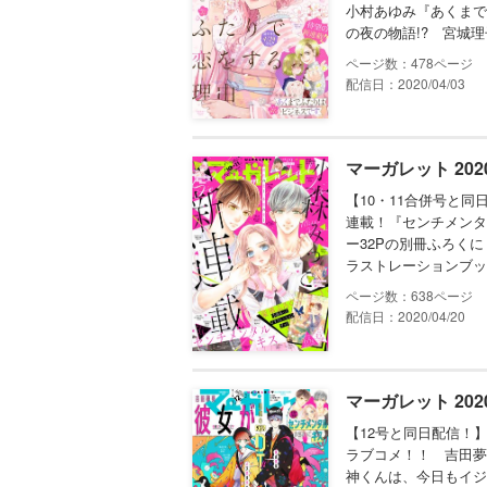
小村あゆみ『あくまで
の夜の物語!? 宮城理
478
配信日：2020/04/03
マーガレット 202
【10・11合併号と
連載！『センチメンタ
ー32Pの別冊ふろく
ラストレーションブッ
638
配信日：2020/04/20
マーガレット 202
【12号と同日配信！
ラブコメ！！ 吉田夢
神くんは、今日もイジ