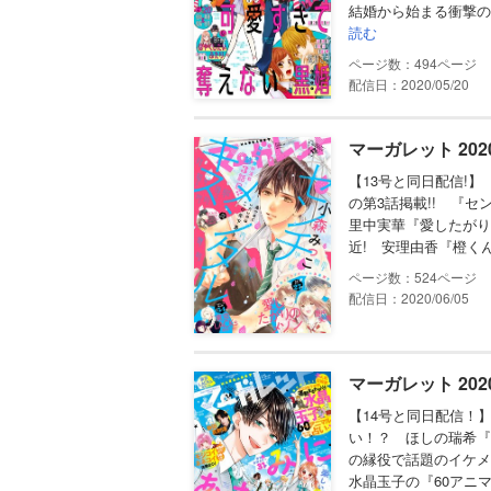
結婚から始まる衝撃の
読む
494
配信日：2020/05/20
マーガレット 202
【13号と同日配信!
の第3話掲載!! 『
里中実華『愛したがり
近! 安理由香『橙く
524
配信日：2020/06/05
マーガレット 202
【14号と同日配信！
い！？ ほしの瑞希『
の縁役で話題のイケメ
水晶玉子の『60アニマ