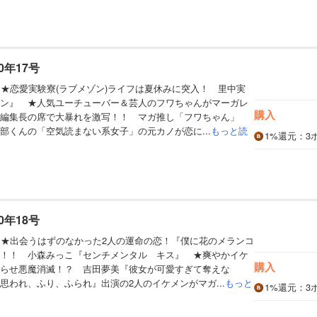
0年17号
】★恋愛実験寮(ラブメゾン)ライフは夏休みに突入！ 里中実
ン』 ★人気ユーチューバー＆芸人のフワちゃんがマーガレ
購入
 編集長の席で大暴れを激写！！ マガ推し「フワちゃん」
部くんの「空気読まない系女子」の元カノが恋に...
もっと読
1%
還元
：3
0年18号
】★出会うはずのなかった2人の運命の恋！『僕に花のメランコ
！！ 小森みっこ『センチメンタル キス』 ★爽やかイケ
購入
らせ悪魔消滅！？ 吉田夢美『彼女が可愛すぎて奪えな
思われ、ふり、ふられ』出演の2人のイケメンがマガ...
もっと
1%
還元
：3