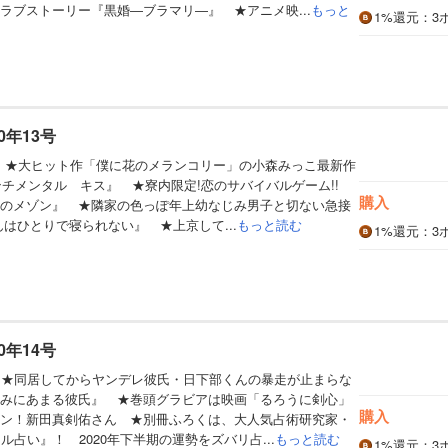
ラブストーリー『黒婚―ブラマリ―』 ★アニメ映...
もっと
1%
還元
：3
0年13号
】 ★大ヒット作「僕に花のメランコリー」の小森みっこ最新作
センチメンタル キス』 ★寮内限定!恋のサバイバルゲーム!!
購入
のメゾン』 ★隣家の色っぽ年上幼なじみ男子と切ない急接
んはひとりで寝られない』 ★上京して...
もっと読む
1%
還元
：3
0年14号
】★同居してからヤンデレ彼氏・日下部くんの暴走が止まらな
みにあまる彼氏』 ★巻頭グラビアは映画「るろうに剣心」
購入
ン！新田真剣佑さん ★別冊ふろくは、大人気占術研究家・
ル占い』！ 2020年下半期の運勢をズバリ占...
もっと読む
1%
還元
：3