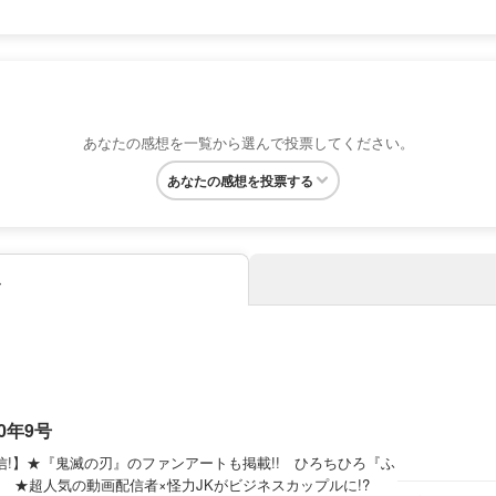
あなたの感想を一覧から選んで投票してください。
あなたの感想を投票する
み
0年9号
信!】★『鬼滅の刃』のファンアートも掲載!! ひろちひろ『ふ
 ★超人気の動画配信者×怪力JKがビジネスカップルに!?