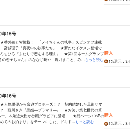
0年15号
】★番外編とW掲載！ 「メイちゃんの執事」スピンオフ連載
 宮城理子『真夜中の執事たち』 ★新たなイケメン登場で
購入
ろちひろ『ふたりで恋をする理由』 ★第1回ネームグランプ
うの恋子ちゃん』のななじ眺や、鹿乃まこと、み...
もっと読む
1%
還元
：3
0年16号
】★人気俳優から脅迫プロポーズ！？ 契約結婚した旦那サマ
？ 藍川さき『黒婚―ブラマリ―』 ★お笑い第七世代の筆
購入
たろー。＆兼近大樹が巻頭グラビアに登場！ ★総ページ196Pの
めてのお泊まり」をテーマにした、ドキド...
もっと読む
1%
還元
：3