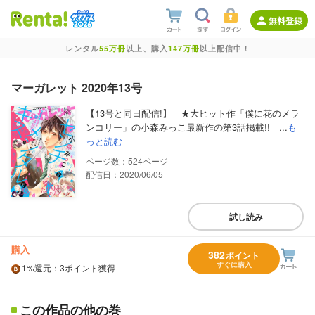
無料登録
レンタル
55万冊
以上、購入
147万冊
以上配信中！
マーガレット 2020年13号
【13号と同日配信!】 ★大ヒット作「僕に花のメラ
ンコリー」の小森みっこ最新作の第3話掲載!! ...
も
っと読む
524
配信日：2020/06/05
試し読み
購入
382
ポイント
すぐに購入
1%
還元
：3ポイント獲得
この作品の他の巻