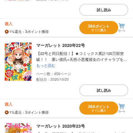
試し読み
購入
364
ポイント
すぐに購入
1%
還元
：3ポイント獲得
マーガレット 2020年22号
【22号と同日配信！】★コミックス累計120万部突
破！！ 重い彼氏×天然小悪魔彼女のイチャラブを...
もっと読む
456
配信日：2020/10/20
試し読み
購入
364
ポイント
すぐに購入
1%
還元
：3ポイント獲得
マーガレット 2020年23号