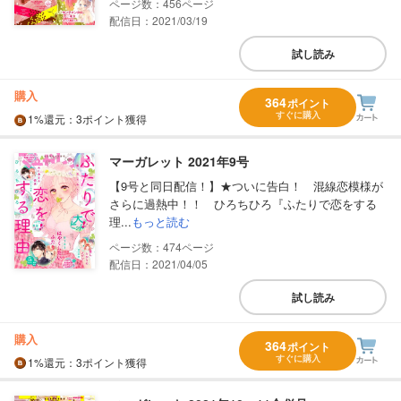
456
配信日：2021/03/19
試し読み
購入
364
ポイント
すぐに購入
1%
還元
：3ポイント獲得
マーガレット 2021年9号
【9号と同日配信！】★ついに告白！ 混線恋模様が
さらに過熱中！！ ひろちひろ『ふたりで恋をする
理...
もっと読む
474
配信日：2021/04/05
試し読み
購入
364
ポイント
すぐに購入
1%
還元
：3ポイント獲得