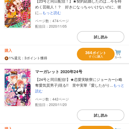
【23号と同日配信！】★契約結婚したのは…今を時
めく芸能人！？ 好きになっちゃいけないのに、彼
に...
もっと読む
474
配信日：2020/11/05
試し読み
購入
364
ポイント
すぐに購入
1%
還元
：3ポイント獲得
マーガレット 2020年24号
【24号と同日配信!】★恋愛実験寮にジョーカー(=略
奪愛気質男子)現る!! 里中実華『愛したがり...
もっと
読む
442
配信日：2020/11/20
試し読み
購入