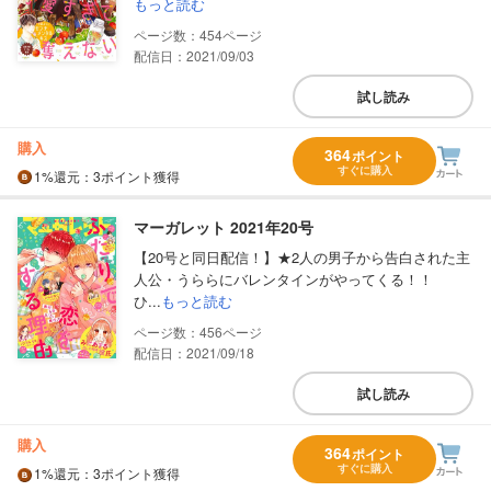
もっと読む
454
配信日：2021/09/03
試し読み
購入
364
ポイント
すぐに購入
1%
還元
：3ポイント獲得
マーガレット 2021年20号
【20号と同日配信！】★2人の男子から告白された主
人公・うららにバレンタインがやってくる！！
ひ...
もっと読む
456
配信日：2021/09/18
試し読み
購入
364
ポイント
すぐに購入
1%
還元
：3ポイント獲得