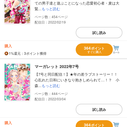
ての男子達と遊ぶことになった恋愛初心者・麦は大
緊...
もっと読む
454
配信日：2022/02/19
試し読み
購入
364
ポイント
すぐに購入
1%
還元
：3ポイント獲得
マーガレット 2022年7号
【7号と同日配信！】★年の差ラブストーリー！！
心乱れた日和にいきなり抱きしめられて…！？ 小
森...
もっと読む
444
配信日：2022/03/04
試し読み
購入
364
ポイント