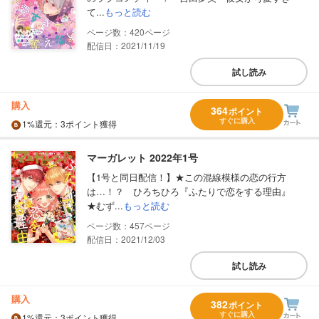
て...
もっと読む
420
配信日：2021/11/19
試し読み
購入
364
ポイント
すぐに購入
1%
還元
：3ポイント獲得
マーガレット 2022年1号
【1号と同日配信！】★この混線模様の恋の行方
は…！？ ひろちひろ『ふたりで恋をする理由』
★むず...
もっと読む
457
配信日：2021/12/03
試し読み
購入
382
ポイント
すぐに購入
1%
還元
：3ポイント獲得