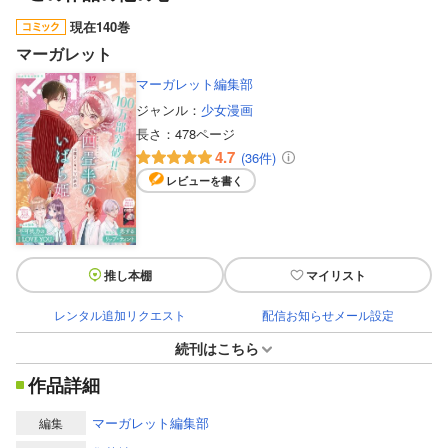
現在140巻
マーガレット
マーガレット編集部
ジャンル：
少女漫画
長さ：
478ページ
4.7
(36件)
レビューを書く
推し本棚
マイリスト
レンタル追加リクエスト
配信お知らせメール設定
続刊はこちら
作品詳細
マーガレット編集部
編集