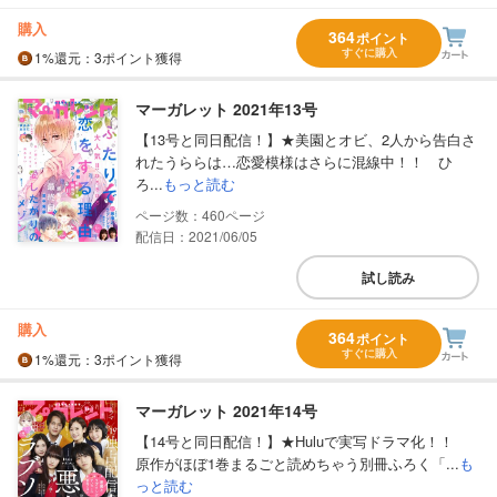
購入
364
ポイント
すぐに購入
1%
還元
：3ポイント獲得
マーガレット 2021年13号
【13号と同日配信！】★美園とオビ、2人から告白さ
れたうららは…恋愛模様はさらに混線中！！ ひ
ろ...
もっと読む
460
配信日：2021/06/05
試し読み
購入
364
ポイント
すぐに購入
1%
還元
：3ポイント獲得
マーガレット 2021年14号
【14号と同日配信！】★Huluで実写ドラマ化！！
原作がほぼ1巻まるごと読めちゃう別冊ふろく「...
も
っと読む