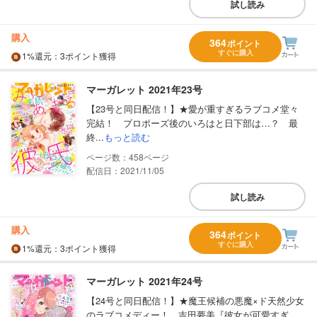
試し読み
購入
364
ポイント
すぐに購入
1%
還元
：3ポイント獲得
マーガレット 2021年23号
【23号と同日配信！】★愛が重すぎるラブコメ堂々
完結！ プロポーズ後のいろはと日下部は…？ 最
終...
もっと読む
458
配信日：2021/11/05
試し読み
購入
364
ポイント
すぐに購入
1%
還元
：3ポイント獲得
マーガレット 2021年24号
【24号と同日配信！】★魔王候補の悪魔×ド天然少女
のラブコメディー！ 吉田夢美『彼女が可愛すぎ