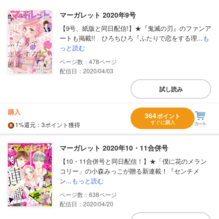
マーガレット 2020年9号
【9号、紙版と同日配信!】★『鬼滅の刃』のファンア
ートも掲載!! ひろちひろ『ふたりで恋をする理...
も
っと読む
478
配信日：2020/04/03
試し読み
購入
364
ポイント
すぐに購入
1%
還元
：3ポイント獲得
マーガレット 2020年10・11合併号
【10・11合併号と同日配信！】★「僕に花のメラン
コリー」の小森みっこが贈る新連載！『センチメ
ン...
もっと読む
638
配信日：2020/04/20