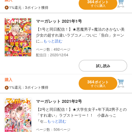
364
ポイント
すぐに購入
1%
還元
：3ポイント獲得
マーガレット 2021年1号
【1号と同日配信！】★悪魔男子×魔法のきかない美
少女の超すれ違いラブコメ…ついに「告白」ターン
に...
もっと読む
492
配信日：2020/12/04
試し読み
購入
364
ポイント
すぐに購入
1%
還元
：3ポイント獲得
マーガレット 2021年2号
【2号と同日配信！】★大学生女子×年下高2男子との
「すれ違い」ラブストーリー！！ 小森みっこ
『セ...
もっと読む
506