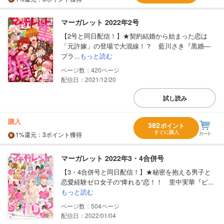
マーガレット 2022年2号
【2号と同日配信！】★契約結婚から始まった恋は
「元許嫁」の登場で大混線！？ 藍川さき『黒婚―
ブラ...
もっと読む
420
配信日：2021/12/20
試し読み
購入
382
ポイント
すぐに購入
1%
還元
：3ポイント獲得
マーガレット 2022年3・4合併号
【3・4合併号と同日配信！】★秘密を抱える男子と
恋愛経験ゼロ女子の“痺れる”恋！！ 里中実華『ピ...
もっと読む
504
配信日：2022/01/04