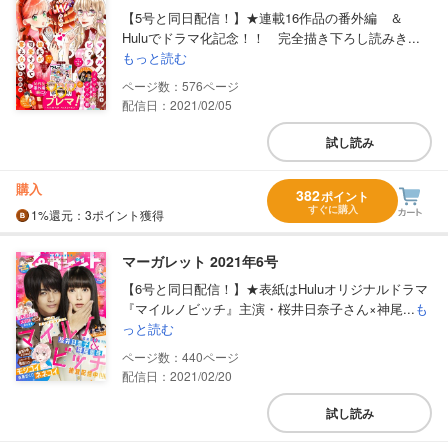
【5号と同日配信！】★連載16作品の番外編 ＆
Huluでドラマ化記念！！ 完全描き下ろし読みき...
もっと読む
576
配信日：2021/02/05
試し読み
購入
382
ポイント
すぐに購入
1%
還元
：3ポイント獲得
マーガレット 2021年6号
【6号と同日配信！】★表紙はHuluオリジナルドラマ
『マイルノビッチ』主演・桜井日奈子さん×神尾...
も
っと読む
440
配信日：2021/02/20
試し読み