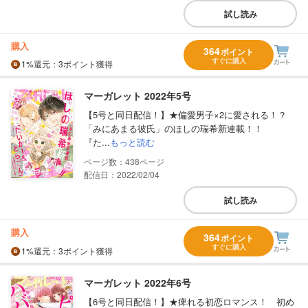
試し読み
購入
364
ポイント
すぐに購入
1%
還元
：3ポイント獲得
マーガレット 2022年5号
【5号と同日配信！】★偏愛男子×2に愛される！？
「みにあまる彼氏」のほしの瑞希新連載！！
『た...
もっと読む
438
配信日：2022/02/04
試し読み
購入
364
ポイント
すぐに購入
1%
還元
：3ポイント獲得
マーガレット 2022年6号
【6号と同日配信！】★痺れる初恋ロマンス！ 初め