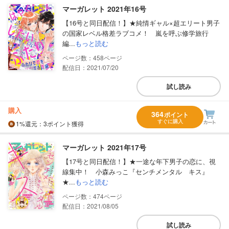
マーガレット 2021年16号
【16号と同日配信！】★純情ギャル×超エリート男子
の国家レベル格差ラブコメ！ 嵐を呼ぶ修学旅行
編...
もっと読む
458
配信日：2021/07/20
試し読み
購入
364
ポイント
すぐに購入
1%
還元
：3ポイント獲得
マーガレット 2021年17号
【17号と同日配信！】★一途な年下男子の恋に、視
線集中！ 小森みっこ『センチメンタル キス』
★...
もっと読む
474
配信日：2021/08/05
試し読み