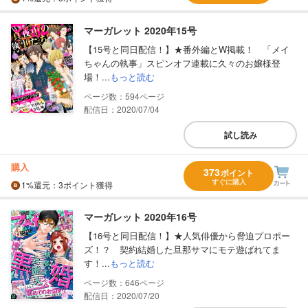
マーガレット 2020年15号
【15号と同日配信！】★番外編とW掲載！ 「メイ
ちゃんの執事」スピンオフ連載に久々のお嬢様登
場！...
もっと読む
594
配信日：2020/07/04
試し読み
購入
373
ポイント
すぐに購入
1%
還元
：3ポイント獲得
マーガレット 2020年16号
【16号と同日配信！】★人気俳優から脅迫プロポー
ズ！？ 契約結婚した旦那サマにモテ遊ばれてま
す！...
もっと読む
646
配信日：2020/07/20