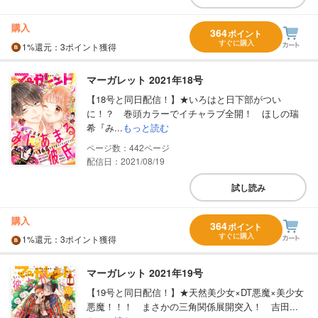
購入
364
ポイント
すぐに購入
1%
還元
：3ポイント獲得
マーガレット 2021年18号
【18号と同日配信！】★いろはと日下部がつい
に！？ 巻頭カラーでイチャラブ全開！ ほしの瑞
希『み...
もっと読む
442
配信日：2021/08/19
試し読み
購入
364
ポイント
すぐに購入
1%
還元
：3ポイント獲得
マーガレット 2021年19号
【19号と同日配信！】★天然美少女×DT悪魔×美少女
悪魔！！！ まさかの三角関係展開突入！ 吉田...