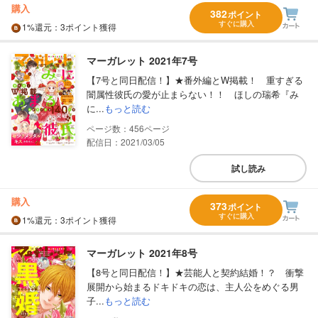
購入
382
ポイント
すぐに購入
1%
還元
：3ポイント獲得
マーガレット 2021年7号
【7号と同日配信！】★番外編とW掲載！ 重すぎる
闇属性彼氏の愛が止まらない！！ ほしの瑞希『み
に...
もっと読む
456
配信日：2021/03/05
試し読み
購入
373
ポイント
すぐに購入
1%
還元
：3ポイント獲得
マーガレット 2021年8号
【8号と同日配信！】★芸能人と契約結婚！？ 衝撃
展開から始まるドキドキの恋は、主人公をめぐる男
子...
もっと読む