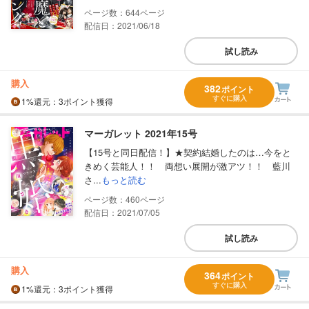
644
配信日：2021/06/18
試し読み
購入
382
ポイント
すぐに購入
1%
還元
：3ポイント獲得
マーガレット 2021年15号
【15号と同日配信！】★契約結婚したのは…今をと
きめく芸能人！！ 両想い展開が激アツ！！ 藍川
さ...
もっと読む
460
配信日：2021/07/05
試し読み
購入
364
ポイント
すぐに購入
1%
還元
：3ポイント獲得