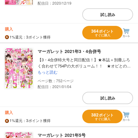
配信日：2020/12/19
試し読み
購入
364
ポイント
すぐに購入
1%
還元
：3ポイント獲得
マーガレット 2021年3・4合併号
【3・4合併特大号と同日配信！】★本誌＋別冊ふろ
く合わせて754Pの大ボリューム！！ ★オビとの...
もっと読む
752
配信日：2021/01/04
試し読み
購入
382
ポイント
すぐに購入
1%
還元
：3ポイント獲得
マーガレット 2021年5号