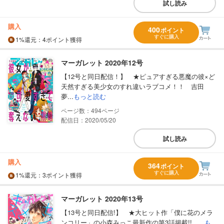
試し読み
購入
400
ポイント
すぐに購入
1%
還元
：4ポイント獲得
マーガレット 2020年12号
【12号と同日配信！】 ★ピュアすぎる悪魔の彼×ど
天然すぎる美少女のすれ違いラブコメ！！ 吉田
夢...
もっと読む
494
配信日：2020/05/20
試し読み
購入
364
ポイント
すぐに購入
1%
還元
：3ポイント獲得
マーガレット 2020年13号
【13号と同日配信!】 ★大ヒット作「僕に花のメラ
ンコリー」の小森みっこ最新作の第3話掲載!! ...
も