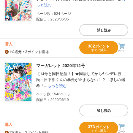
っと読む
524
配信日：2020/06/05
試し読み
購入
382
ポイント
すぐに購入
1%
還元
：3ポイント獲得
マーガレット 2020年14号
【14号と同日配信！】★同居してからヤンデレ彼
氏・日下部くんの暴走が止まらない！？ ほしの瑞
希『...
もっと読む
542
配信日：2020/06/19
試し読み
購入
373
ポイント
すぐに購入
1%
還元
：3ポイント獲得