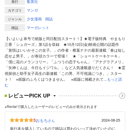
集英社
発行
マンガ
カテゴリ
少女漫画
雑誌
ジャンル
マーガレット
雑誌
【いよいよ単号で紙版と同日配信スタート！】★電子版特典 やまもり
三香「シュガーズ」第1話を収録 ★10月12日(金)映画公開の話題作
「覚悟はいいかそこの女子。」の作者・椎葉ナナの最新連載「春は短し
恋せよ男子。」が巻頭カラーで登場！ ★「ショートケーキケーキ」
「僕に花のメランコリー」「ふつうの恋子ちゃん」「アナグラアメリ」
「矢神くんは、今日もイジワル。」など人気連載盛りだくさん！ ★霊
視探偵と助手女子高生の新連載「この男、不可視議につき。」スター
ト！ ※紙版のふろくはつきません。 ※紙版に掲載されて...
もっと読
む
レビューPICK UP
※Renta!で購入したユーザーのレビューのみが表示されます
5
おもち
2024-08-25
さん
単行本を購入しているので雑誌は買わないって決めていたのに