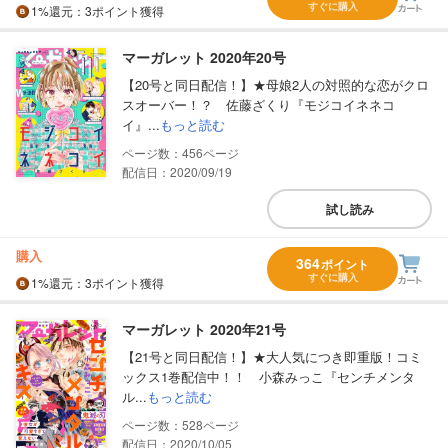
すぐに購入
1%
還元
：3ポイント獲得
マーガレット 2020年20号
【20号と同日配信！】★母娘2人の対照的な恋がクロ
スオーバー！？ 佐藤ざくり『モジコイネネコ
イ』...
もっと読む
456
配信日：2020/09/19
試し読み
購入
364
ポイント
すぐに購入
1%
還元
：3ポイント獲得
マーガレット 2020年21号
【21号と同日配信！】★大人気につき即重版！コミ
ックス1巻配信中！！ 小森みっこ『センチメンタ
ル...
もっと読む
528
配信日：2020/10/05