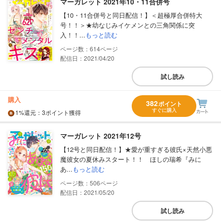
マーガレット 2021年10・11合併号
【10・11合併号と同日配信！】＜超極厚合併特大
号！！＞★幼なじみイケメンとの三角関係に突
入！！...
もっと読む
614
配信日：2021/04/20
試し読み
購入
382
ポイント
すぐに購入
1%
還元
：3ポイント獲得
マーガレット 2021年12号
【12号と同日配信！】★愛が重すぎる彼氏×天然小悪
魔彼女の夏休みスタート！！ ほしの瑞希『みに
あ...
もっと読む
506
配信日：2021/05/20
試し読み