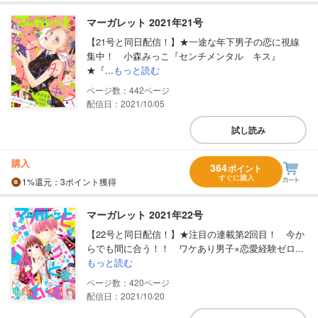
マーガレット 2021年21号
【21号と同日配信！】★一途な年下男子の恋に視線
集中！ 小森みっこ『センチメンタル キス』
★『...
もっと読む
442
配信日：2021/10/05
試し読み
購入
364
ポイント
すぐに購入
1%
還元
：3ポイント獲得
マーガレット 2021年22号
【22号と同日配信！】★注目の連載第2回目！ 今か
らでも間に合う！！ ワケあり男子×恋愛経験ゼロ...
もっと読む
420
配信日：2021/10/20