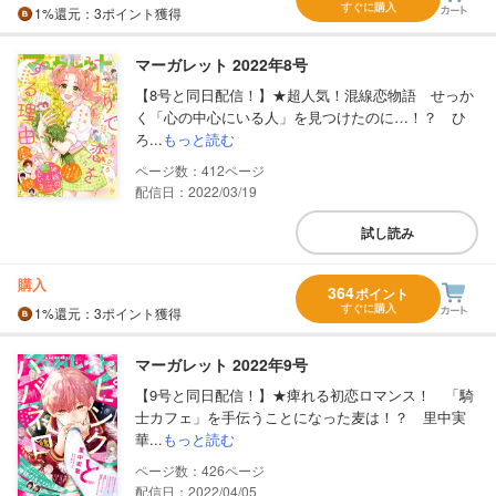
すぐに購入
1%
還元
：3ポイント獲得
マーガレット 2022年8号
【8号と同日配信！】★超人気！混線恋物語 せっか
く「心の中心にいる人」を見つけたのに…！？ ひ
ろ...
もっと読む
412
配信日：2022/03/19
試し読み
購入
364
ポイント
すぐに購入
1%
還元
：3ポイント獲得
マーガレット 2022年9号
【9号と同日配信！】★痺れる初恋ロマンス！ 「騎
士カフェ」を手伝うことになった麦は！？ 里中実
華...
もっと読む
426
配信日：2022/04/05