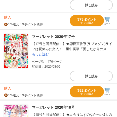
試し読み
購入
373
ポイント
すぐに購入
1%
還元
：3ポイント獲得
マーガレット 2020年17号
【17号と同日配信！】★恋愛実験寮(ラブメゾン)ライ
フは夏休みに突入！ 里中実華『愛したがりのメ...
もっと読む
476
配信日：2020/08/05
試し読み
購入
382
ポイント
すぐに購入
1%
還元
：3ポイント獲得
マーガレット 2020年18号
【18号と同日配信！】★出会うはずのなかった2人の