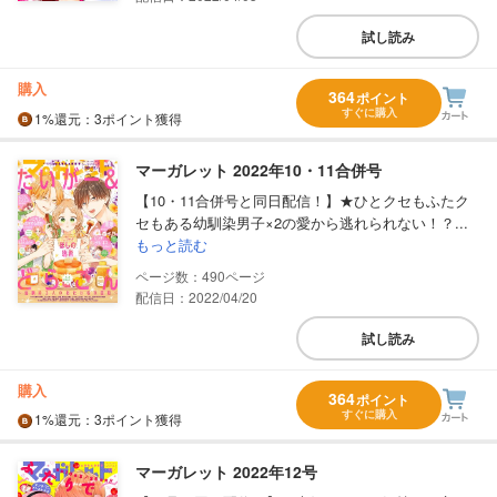
試し読み
購入
364
ポイント
すぐに購入
1%
還元
：3ポイント獲得
マーガレット 2022年10・11合併号
【10・11合併号と同日配信！】★ひとクセもふたク
セもある幼馴染男子×2の愛から逃れられない！？...
もっと読む
490
配信日：2022/04/20
試し読み
購入
364
ポイント
すぐに購入
1%
還元
：3ポイント獲得
マーガレット 2022年12号