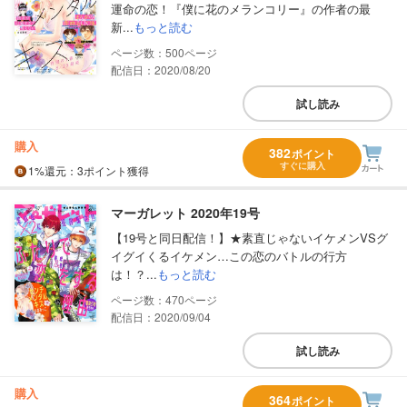
運命の恋！『僕に花のメランコリー』の作者の最
新...
もっと読む
500
配信日：2020/08/20
試し読み
購入
382
ポイント
すぐに購入
1%
還元
：3ポイント獲得
マーガレット 2020年19号
【19号と同日配信！】★素直じゃないイケメンVSグ
イグイくるイケメン…この恋のバトルの行方
は！？...
もっと読む
470
配信日：2020/09/04
試し読み
購入
364
ポイント