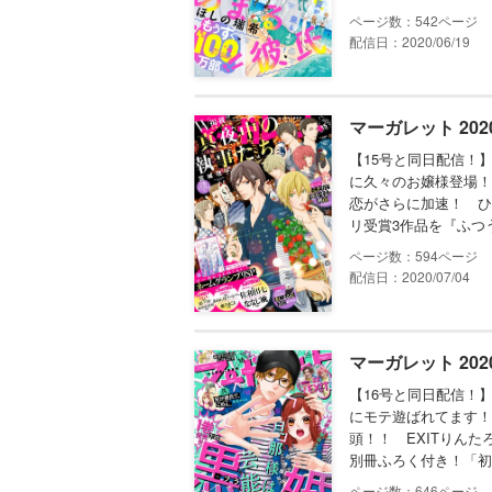
542
配信日：2020/06/19
マーガレット 202
【15号と同日配信！
に久々のお嬢様登場！
恋がさらに加速！ ひ
リ受賞3作品を『ふつ
594
配信日：2020/07/04
マーガレット 202
【16号と同日配信！
にモテ遊ばれてます！
頭！！ EXITりん
別冊ふろく付き！「初
646