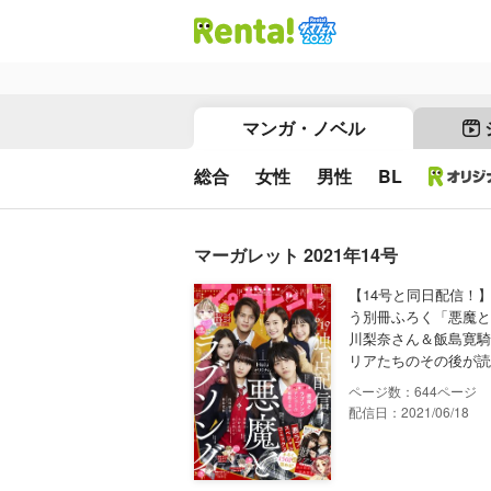
マンガ・ノベル
総合
女性
男性
BL
マーガレット 2021年14号
【14号と同日配信！
う別冊ふろく「悪魔と
川梨奈さん＆飯島寛騎
リアたちのその後が読
644
配信日：2021/06/18