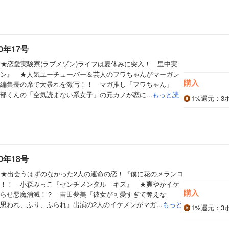
0年17号
】★恋愛実験寮(ラブメゾン)ライフは夏休みに突入！ 里中実
ン』 ★人気ユーチューバー＆芸人のフワちゃんがマーガレ
購入
 編集長の席で大暴れを激写！！ マガ推し「フワちゃん」
部くんの「空気読まない系女子」の元カノが恋に...
もっと読
1%
還元
：3
0年18号
】★出会うはずのなかった2人の運命の恋！『僕に花のメランコ
！！ 小森みっこ『センチメンタル キス』 ★爽やかイケ
購入
らせ悪魔消滅！？ 吉田夢美『彼女が可愛すぎて奪えな
思われ、ふり、ふられ』出演の2人のイケメンがマガ...
もっと
1%
還元
：3