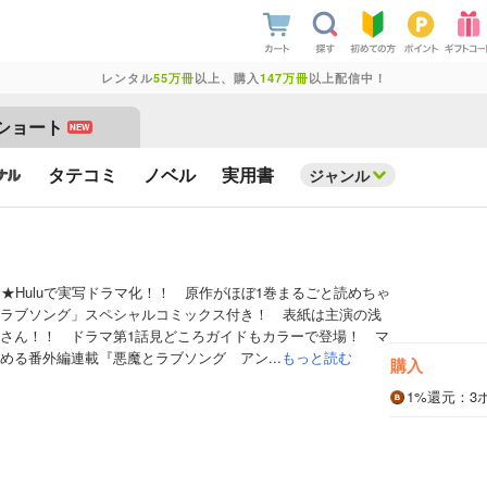
レンタル
55万冊
以上、購入
147万冊
以上配信中！
ショート
NEW
タテコミ
ノベル
実用書
ジャンル
】★Huluで実写ドラマ化！！ 原作がほぼ1巻まるごと読めちゃ
ラブソング」スペシャルコミックス付き！ 表紙は主演の浅
さん！！ ドラマ第1話見どころガイドもカラーで登場！ マ
める番外編連載『悪魔とラブソング アン...
もっと読む
購入
1%
還元
：3