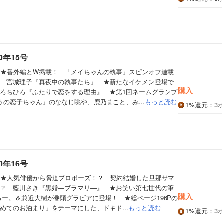
0年15号
】★番外編とW掲載！ 「メイちゃんの執事」スピンオフ連載
 宮城理子『真夜中の執事たち』 ★新たなイケメン登場で
購入
ろちひろ『ふたりで恋をする理由』 ★第1回ネームグランプ
うの恋子ちゃん』のななじ眺や、鹿乃まこと、み...
もっと読む
1%
還元
：3
0年16号
】★人気俳優から脅迫プロポーズ！？ 契約結婚した旦那サマ
？ 藍川さき『黒婚―ブラマリ―』 ★お笑い第七世代の筆
購入
たろー。＆兼近大樹が巻頭グラビアに登場！ ★総ページ196Pの
めてのお泊まり」をテーマにした、ドキド...
もっと読む
1%
還元
：3