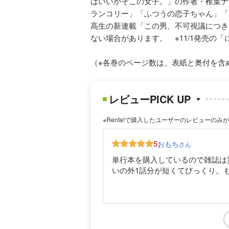
はいいかそこの女子。」の作者・椎葉ナ
ランコリー」「ふつうの恋子ちゃん」「
高生の新連載「この男、不可視議につき
ない場合があります。 ※11/1発売の
（※各巻のページ数は、表紙と奥付を含
レビューPICK UP
※Renta!で購入したユーザーのレビューのみ
5
おもち
さん
単行本を購入しているので雑誌は
いの外1話分が短くてびっくり。