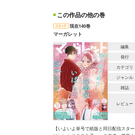
この作品の他の巻
現在140巻
マーガレット
編集
発行
カテゴリ
ジャンル
雑誌
レビュー
【いよいよ単号で紙版と同日配信スタート