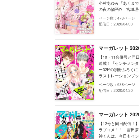
小村あゆみ『あくまで
の夜の物語!? 宮城理
478
配信日：2020/04/03
マーガレット 202
【10・11合併号と
連載！『センチメンタ
ー32Pの別冊ふろく
ラストレーションブッ
638
配信日：2020/04/20
マーガレット 202
【12号と同日配信！
ラブコメ！！ 吉田夢
神くんは、今日もイジ