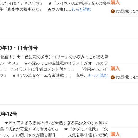
購入
ふたりはビジネスです』 ★『メイちゃんの執事』9人の執事
子『真夜中の執事たち』 ★マガ推し...
もっと読む
1%
還元
：3
0年10・11合併号
同日配信！】★「僕に花のメランコリー」の小森みっこが贈る新
ル キス』 ★小森みっこの全連載のイラストがオールカラ
購入
に！！ 全イラストに作者コメント付き！！ 『小森みっこイ
ク』 ★リアル乙女ゲームな新連載！！ 花松...
もっと読む
1%
還元
：4
0年12号
】 ★ピュアすぎる悪魔の彼×ど天然すぎる美少女のすれ違い
美『彼女が可愛すぎて奪えない』 ★『ケダモノ彼氏』『矢
購入
ワル。』の藍川さきが贈る新作！！ 人気若手俳優との契約