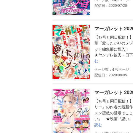
配信日：2020/07/20
マーガレット 202
【17号と同日配信！
華『愛したがりのメゾ
ット編集部に乱入！
★ヤンデレ彼氏・日下
む
476
配信日：2020/08/05
マーガレット 202
【18号と同日配信！
リー』の作者の最新作
メン恋敵の登場でこじ
い』 ★映画『思い、
読む
500