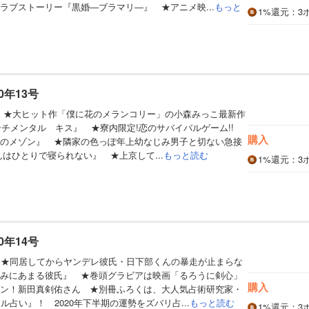
ラブストーリー『黒婚―ブラマリ―』 ★アニメ映...
もっと
1%
還元
：3
0年13号
】 ★大ヒット作「僕に花のメランコリー」の小森みっこ最新作
センチメンタル キス』 ★寮内限定!恋のサバイバルゲーム!!
購入
のメゾン』 ★隣家の色っぽ年上幼なじみ男子と切ない急接
んはひとりで寝られない』 ★上京して...
もっと読む
1%
還元
：3
0年14号
】★同居してからヤンデレ彼氏・日下部くんの暴走が止まらな
みにあまる彼氏』 ★巻頭グラビアは映画「るろうに剣心」
購入
ン！新田真剣佑さん ★別冊ふろくは、大人気占術研究家・
ル占い』！ 2020年下半期の運勢をズバリ占...
もっと読む
1%
還元
：3