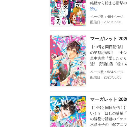
結婚から始まる衝撃の
読む
494
配信日：2020/05/20
マーガレット 202
【13号と同日配信!
の第3話掲載!! 『
里中実華『愛したがり
近! 安理由香『橙く
524
配信日：2020/06/05
マーガレット 202
【14号と同日配信！
い！？ ほしの瑞希『
の縁役で話題のイケメ
水晶玉子の『60アニマ