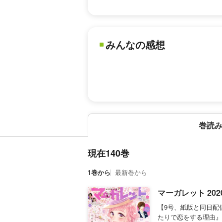
みんなの感想
巻読
現在140巻
1巻から
最新巻から
マーガレット 202
【9号、紙版と同日配
たりで恋をする理由』