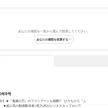
あなたの感想を一覧から選んで投票してください。
あなたの感想を投票する
み
0年9号
信!】★『鬼滅の刃』のファンアートも掲載!! ひろちひろ『ふ
 ★超人気の動画配信者×怪力JKがビジネスカップルに!?