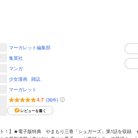
マーガレット編集部
集英社
マンガ
少女漫画
雑誌
マーガレット
4.7
(36件)
レビューを書く
！】★電子版特典 やまもり三香「シュガーズ」第1話を収録 ★1