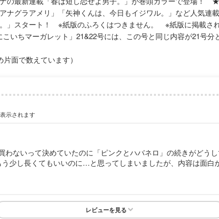
ナの最新連載「春は短し恋せよ男子。」が巻頭カラーで登場！ 
アナグラアメリ」「矢神くんは、今日もイジワル。」など人気連
。」スタート！ ※紙版のふろくはつきません。 ※紙版に掲載さ
「にこいちマーガレット」21&22号には、この号と同じ内容が21号
め片面で数えています）
が表示されます
買わないって決めていたのに「ピンクとハバネロ」の続きがどうし
もう少し長くてもいいのに…と思ってしまいましたが、内容は面白
レビューを見る