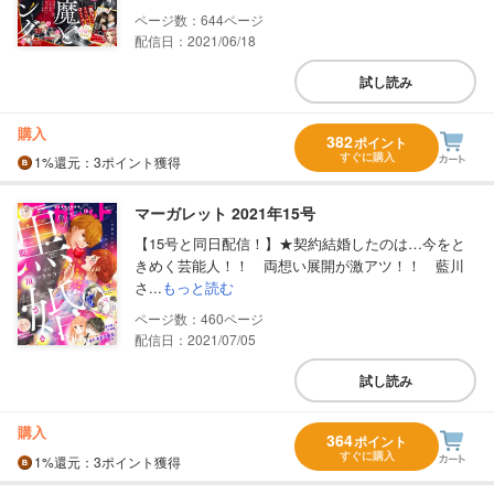
644
配信日：2021/06/18
試し読み
購入
382
ポイント
すぐに購入
1%
還元
：3ポイント獲得
マーガレット 2021年15号
【15号と同日配信！】★契約結婚したのは…今をと
きめく芸能人！！ 両想い展開が激アツ！！ 藍川
さ...
もっと読む
460
配信日：2021/07/05
試し読み
購入
364
ポイント
すぐに購入
1%
還元
：3ポイント獲得