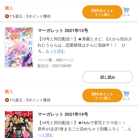
購入
364
ポイント
すぐに購入
1%
還元
：3ポイント獲得
マーガレット 2021年13号
【13号と同日配信！】★美園とオビ、2人から告白さ
れたうららは…恋愛模様はさらに混線中！！ ひ
ろ...
もっと読む
460
配信日：2021/06/05
試し読み
購入
364
ポイント
すぐに購入
1%
還元
：3ポイント獲得
マーガレット 2021年14号
【14号と同日配信！】★Huluで実写ドラマ化！！
原作がほぼ1巻まるごと読めちゃう別冊ふろく「...
も
っと読む