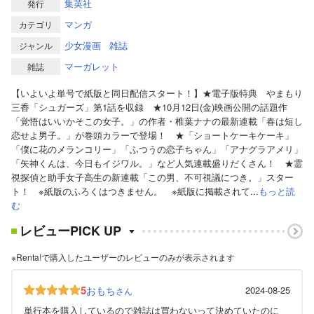
集英社
発行
マンガ
カテゴリ
少女漫画
雑誌
ジャンル
マーガレット
雑誌
【いよいよ単号で紙版と同日配信スタート！】★電子版特典 やまもり
三香「シュガーズ」第1話を収録 ★10月12日(金)映画公開の話題作
「覚悟はいいかそこの女子。」の作者・椎葉ナナの最新連載「春は短し
恋せよ男子。」が巻頭カラーで登場！ ★「ショートケーキケーキ」
「僕に花のメランコリー」「ふつうの恋子ちゃん」「アナグラアメリ」
「矢神くんは、今日もイジワル。」など人気連載盛りだくさん！ ★霊
視探偵と助手女子高生の新連載「この男、不可視議につき。」スター
ト！ ※紙版のふろくはつきません。 ※紙版に掲載されて...
もっと読
む
レビューPICK UP
※Renta!で購入したユーザーのレビューのみが表示されます
5
おもち
2024-08-25
さん
単行本を購入しているので雑誌は買わないって決めていたのに