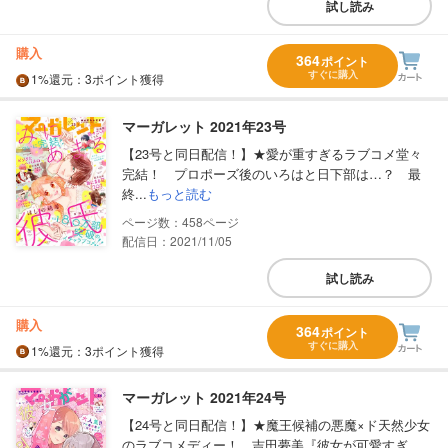
試し読み
購入
364
ポイント
すぐに購入
1%
還元
：3ポイント獲得
マーガレット 2021年23号
【23号と同日配信！】★愛が重すぎるラブコメ堂々
完結！ プロポーズ後のいろはと日下部は…？ 最
終...
もっと読む
458
配信日：2021/11/05
試し読み
購入
364
ポイント
すぐに購入
1%
還元
：3ポイント獲得
マーガレット 2021年24号
【24号と同日配信！】★魔王候補の悪魔×ド天然少女
のラブコメディー！ 吉田夢美『彼女が可愛すぎ