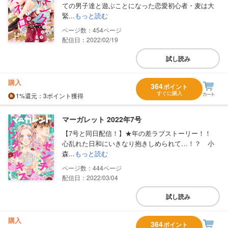
ての男子達と遊ぶことになった恋愛初心者・麦は大
緊...
もっと読む
454
配信日：2022/02/19
試し読み
購入
364
ポイント
すぐに購入
1%
還元
：3ポイント獲得
マーガレット 2022年7号
【7号と同日配信！】★年の差ラブストーリー！！
心乱れた日和にいきなり抱きしめられて…！？ 小
森...
もっと読む
444
配信日：2022/03/04
試し読み
購入
364
ポイント