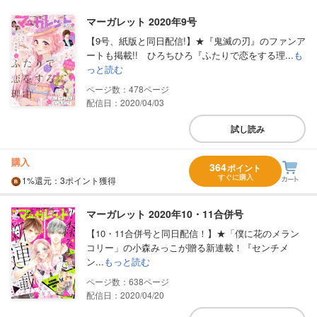
マーガレット 2020年9号
【9号、紙版と同日配信!】★『鬼滅の刃』のファンア
ートも掲載!! ひろちひろ『ふたりで恋をする理...
も
っと読む
478
配信日：2020/04/03
試し読み
購入
364
ポイント
すぐに購入
1%
還元
：3ポイント獲得
マーガレット 2020年10・11合併号
【10・11合併号と同日配信！】★「僕に花のメラン
コリー」の小森みっこが贈る新連載！『センチメ
ン...
もっと読む
638
配信日：2020/04/20