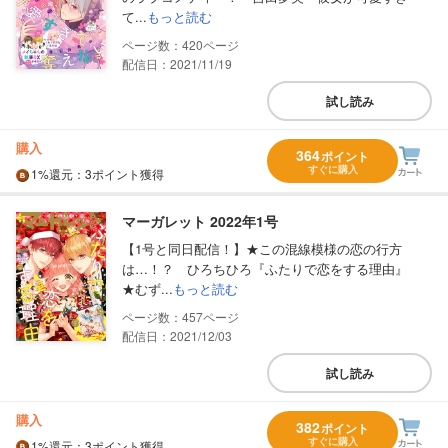
て...
もっと読む
420
配信日：2021/11/19
試し読み
購入
364
ポイント
すぐに購入
1%
還元
：3ポイント獲得
マーガレット 2022年1号
【1号と同日配信！】★この混線模様の恋の行方
は…！？ ひろちひろ『ふたりで恋をする理由』
★むず...
もっと読む
457
配信日：2021/12/03
試し読み
購入
382
ポイント
すぐに購入
1%
還元
：3ポイント獲得