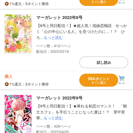
すぐに購入
1%
還元
：3ポイント獲得
マーガレット 2022年8号
【8号と同日配信！】★超人気！混線恋物語 せっか
く「心の中心にいる人」を見つけたのに…！？ ひ
ろ...
もっと読む
412
配信日：2022/03/19
試し読み
購入
364
ポイント
すぐに購入
1%
還元
：3ポイント獲得
マーガレット 2022年9号
【9号と同日配信！】★痺れる初恋ロマンス！ 「騎
士カフェ」を手伝うことになった麦は！？ 里中実
華...
もっと読む
426
配信日：2022/04/05