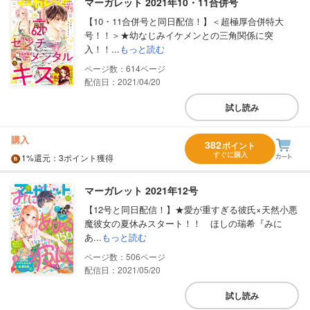
マーガレット 2021年10・11合併号
【10・11合併号と同日配信！】＜超極厚合併特大
号！！＞★幼なじみイケメンとの三角関係に突
入！！...
もっと読む
614
配信日：2021/04/20
試し読み
購入
382
ポイント
すぐに購入
1%
還元
：3ポイント獲得
マーガレット 2021年12号
【12号と同日配信！】★愛が重すぎる彼氏×天然小悪
魔彼女の夏休みスタート！！ ほしの瑞希『みに
あ...
もっと読む
506
配信日：2021/05/20
試し読み