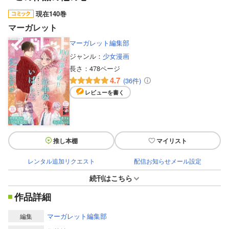
現在140巻
マーガレット
マーガレット編集部
ジャンル：
少女漫画
長さ：
478ページ
4.7
(36件)
レビューを書く
推し本棚
マイリスト
レンタル追加リクエスト
配信お知らせメール設定
続刊はこちら
作品詳細
マーガレット編集部
編集