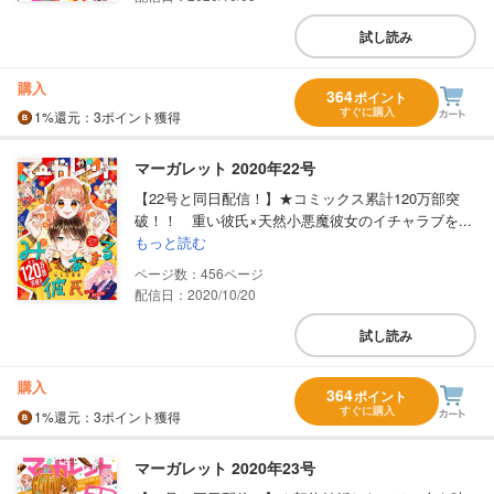
試し読み
購入
364
ポイント
すぐに購入
1%
還元
：3ポイント獲得
マーガレット 2020年22号
【22号と同日配信！】★コミックス累計120万部突
破！！ 重い彼氏×天然小悪魔彼女のイチャラブを...
もっと読む
456
配信日：2020/10/20
試し読み
購入
364
ポイント
すぐに購入
1%
還元
：3ポイント獲得
マーガレット 2020年23号