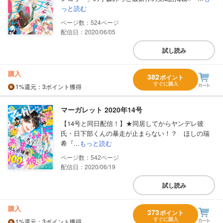
っと読む
524
配信日：2020/06/05
試し読み
購入
382
ポイント
すぐに購入
1%
還元
：3ポイント獲得
マーガレット 2020年14号
【14号と同日配信！】★同居してからヤンデレ彼
氏・日下部くんの暴走が止まらない！？ ほしの瑞
希『...
もっと読む
542
配信日：2020/06/19
試し読み
購入
373
ポイント
すぐに購入
1%
還元
：3ポイント獲得