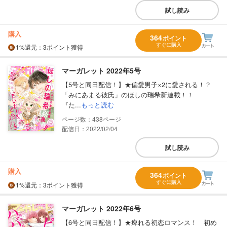
試し読み
購入
364
ポイント
すぐに購入
1%
還元
：3ポイント獲得
マーガレット 2022年5号
【5号と同日配信！】★偏愛男子×2に愛される！？
「みにあまる彼氏」のほしの瑞希新連載！！
『た...
もっと読む
438
配信日：2022/02/04
試し読み
購入
364
ポイント
すぐに購入
1%
還元
：3ポイント獲得
マーガレット 2022年6号
【6号と同日配信！】★痺れる初恋ロマンス！ 初め