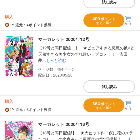
試し読み
購入
400
ポイント
すぐに購入
1%
還元
：4ポイント獲得
マーガレット 2020年12号
【12号と同日配信！】 ★ピュアすぎる悪魔の彼×ど
天然すぎる美少女のすれ違いラブコメ！！ 吉田
夢...
もっと読む
494
配信日：2020/05/20
試し読み
購入
364
ポイント
すぐに購入
1%
還元
：3ポイント獲得
マーガレット 2020年13号
【13号と同日配信!】 ★大ヒット作「僕に花のメラ
ンコリー」の小森みっこ最新作の第3話掲載!! ...
も