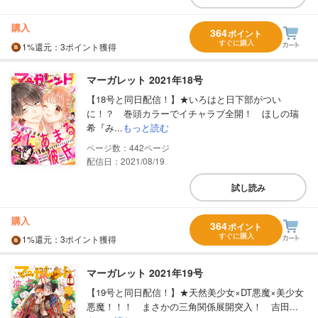
購入
364
ポイント
すぐに購入
1%
還元
：3ポイント獲得
マーガレット 2021年18号
【18号と同日配信！】★いろはと日下部がつい
に！？ 巻頭カラーでイチャラブ全開！ ほしの瑞
希『み...
もっと読む
442
配信日：2021/08/19
試し読み
購入
364
ポイント
すぐに購入
1%
還元
：3ポイント獲得
マーガレット 2021年19号
【19号と同日配信！】★天然美少女×DT悪魔×美少女
悪魔！！！ まさかの三角関係展開突入！ 吉田...