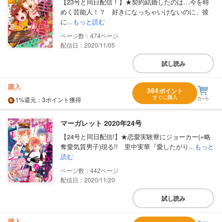
【23号と同日配信！】★契約結婚したのは…今を時
めく芸能人！？ 好きになっちゃいけないのに、彼
に...
もっと読む
474
配信日：2020/11/05
試し読み
購入
364
ポイント
すぐに購入
1%
還元
：3ポイント獲得
マーガレット 2020年24号
【24号と同日配信!】★恋愛実験寮にジョーカー(=略
奪愛気質男子)現る!! 里中実華『愛したがり...
もっと
読む
442
配信日：2020/11/20
試し読み
購入