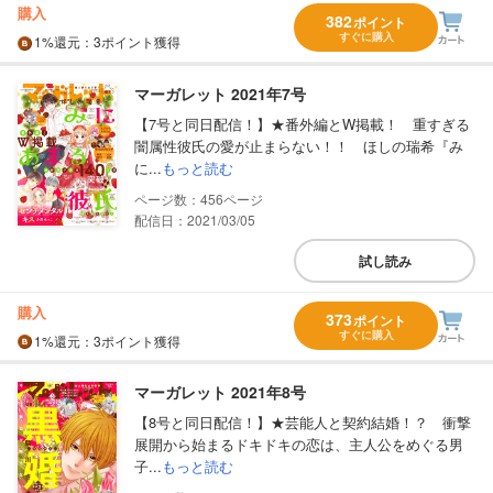
購入
382
ポイント
すぐに購入
1%
還元
：3ポイント獲得
マーガレット 2021年7号
【7号と同日配信！】★番外編とW掲載！ 重すぎる
闇属性彼氏の愛が止まらない！！ ほしの瑞希『み
に...
もっと読む
456
配信日：2021/03/05
試し読み
購入
373
ポイント
すぐに購入
1%
還元
：3ポイント獲得
マーガレット 2021年8号
【8号と同日配信！】★芸能人と契約結婚！？ 衝撃
展開から始まるドキドキの恋は、主人公をめぐる男
子...
もっと読む