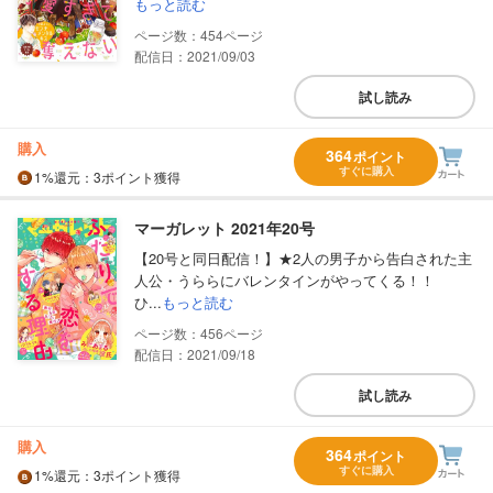
もっと読む
454
配信日：2021/09/03
試し読み
購入
364
ポイント
すぐに購入
1%
還元
：3ポイント獲得
マーガレット 2021年20号
【20号と同日配信！】★2人の男子から告白された主
人公・うららにバレンタインがやってくる！！
ひ...
もっと読む
456
配信日：2021/09/18
試し読み
購入
364
ポイント
すぐに購入
1%
還元
：3ポイント獲得