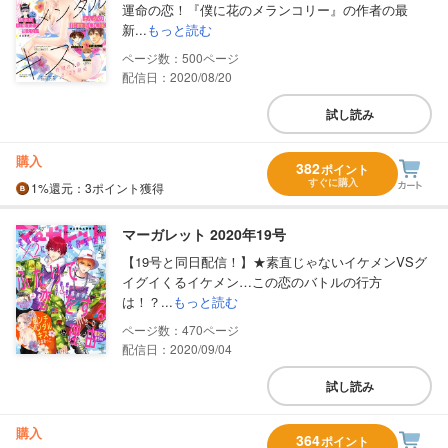
運命の恋！『僕に花のメランコリー』の作者の最
新...
もっと読む
500
配信日：2020/08/20
試し読み
購入
382
ポイント
すぐに購入
1%
還元
：3ポイント獲得
マーガレット 2020年19号
【19号と同日配信！】★素直じゃないイケメンVSグ
イグイくるイケメン…この恋のバトルの行方
は！？...
もっと読む
470
配信日：2020/09/04
試し読み
購入
364
ポイント