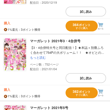
配信日：2020/12/19
試し読み
購入
364
ポイント
すぐに購入
1%
還元
：3ポイント獲得
マーガレット 2021年3・4合併号
【3・4合併特大号と同日配信！】★本誌＋別冊ふろ
く合わせて754Pの大ボリューム！！ ★オビとの...
もっと読む
752
配信日：2021/01/04
試し読み
購入
382
ポイント
すぐに購入
1%
還元
：3ポイント獲得
マーガレット 2021年5号