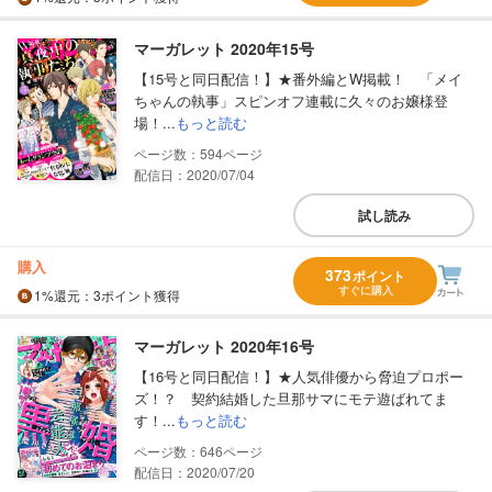
マーガレット 2020年15号
【15号と同日配信！】★番外編とW掲載！ 「メイ
ちゃんの執事」スピンオフ連載に久々のお嬢様登
場！...
もっと読む
594
配信日：2020/07/04
試し読み
購入
373
ポイント
すぐに購入
1%
還元
：3ポイント獲得
マーガレット 2020年16号
【16号と同日配信！】★人気俳優から脅迫プロポー
ズ！？ 契約結婚した旦那サマにモテ遊ばれてま
す！...
もっと読む
646
配信日：2020/07/20