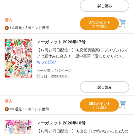
試し読み
購入
373
ポイント
すぐに購入
1%
還元
：3ポイント獲得
マーガレット 2020年17号
【17号と同日配信！】★恋愛実験寮(ラブメゾン)ライ
フは夏休みに突入！ 里中実華『愛したがりのメ...
もっと読む
476
配信日：2020/08/05
試し読み
購入
382
ポイント
すぐに購入
1%
還元
：3ポイント獲得
マーガレット 2020年18号
【18号と同日配信！】★出会うはずのなかった2人の