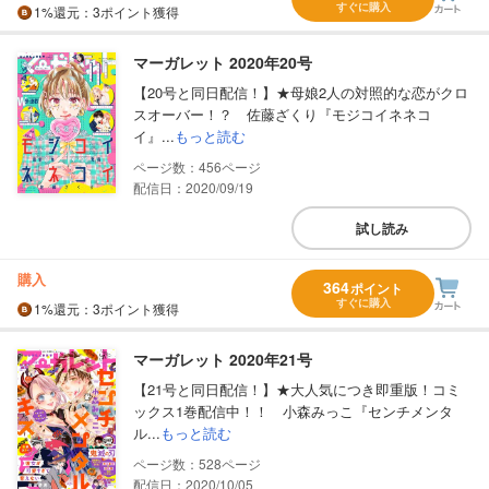
すぐに購入
1%
還元
：3ポイント獲得
マーガレット 2020年20号
【20号と同日配信！】★母娘2人の対照的な恋がクロ
スオーバー！？ 佐藤ざくり『モジコイネネコ
イ』...
もっと読む
456
配信日：2020/09/19
試し読み
購入
364
ポイント
すぐに購入
1%
還元
：3ポイント獲得
マーガレット 2020年21号
【21号と同日配信！】★大人気につき即重版！コミ
ックス1巻配信中！！ 小森みっこ『センチメンタ
ル...
もっと読む
528
配信日：2020/10/05