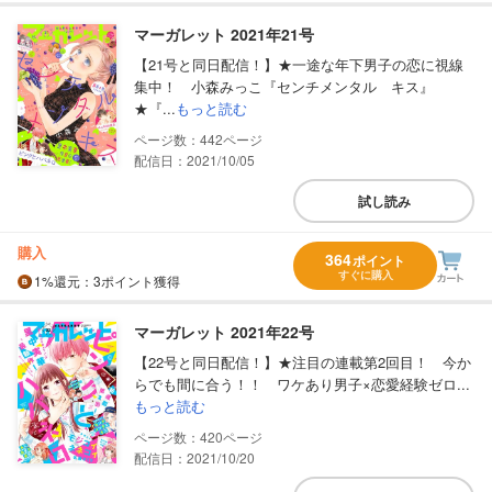
マーガレット 2021年21号
【21号と同日配信！】★一途な年下男子の恋に視線
集中！ 小森みっこ『センチメンタル キス』
★『...
もっと読む
442
配信日：2021/10/05
試し読み
購入
364
ポイント
すぐに購入
1%
還元
：3ポイント獲得
マーガレット 2021年22号
【22号と同日配信！】★注目の連載第2回目！ 今か
らでも間に合う！！ ワケあり男子×恋愛経験ゼロ...
もっと読む
420
配信日：2021/10/20