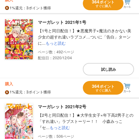
364
ポイント
すぐに購入
1%
還元
：3ポイント獲得
マーガレット 2021年1号
【1号と同日配信！】★悪魔男子×魔法のきかない美
少女の超すれ違いラブコメ…ついに「告白」ターン
に...
もっと読む
492
配信日：2020/12/04
試し読み
購入
364
ポイント
すぐに購入
1%
還元
：3ポイント獲得
マーガレット 2021年2号
【2号と同日配信！】★大学生女子×年下高2男子との
「すれ違い」ラブストーリー！！ 小森みっこ
『セ...
もっと読む
506