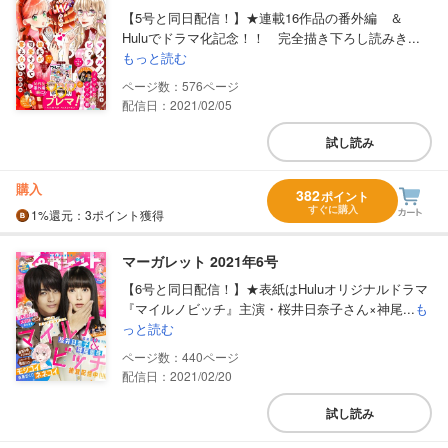
【5号と同日配信！】★連載16作品の番外編 ＆
Huluでドラマ化記念！！ 完全描き下ろし読みき...
もっと読む
576
配信日：2021/02/05
試し読み
購入
382
ポイント
すぐに購入
1%
還元
：3ポイント獲得
マーガレット 2021年6号
【6号と同日配信！】★表紙はHuluオリジナルドラマ
『マイルノビッチ』主演・桜井日奈子さん×神尾...
も
っと読む
440
配信日：2021/02/20
試し読み