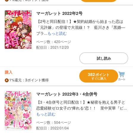
マーガレット 2022年2号
【2号と同日配信！】★契約結婚から始まった恋は
「元許嫁」の登場で大混線！？ 藍川さき『黒婚―
ブラ...
もっと読む
420
配信日：2021/12/20
試し読み
購入
382
ポイント
すぐに購入
1%
還元
：3ポイント獲得
マーガレット 2022年3・4合併号
【3・4合併号と同日配信！】★秘密を抱える男子と
恋愛経験ゼロ女子の“痺れる”恋！！ 里中実華『ピ...
もっと読む
504
配信日：2022/01/04