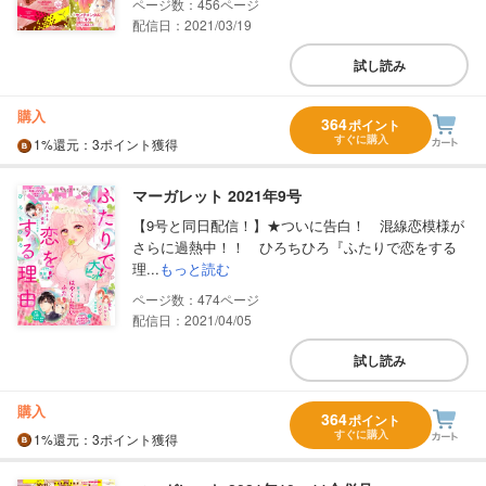
456
配信日：2021/03/19
試し読み
購入
364
ポイント
すぐに購入
1%
還元
：3ポイント獲得
マーガレット 2021年9号
【9号と同日配信！】★ついに告白！ 混線恋模様が
さらに過熱中！！ ひろちひろ『ふたりで恋をする
理...
もっと読む
474
配信日：2021/04/05
試し読み
購入
364
ポイント
すぐに購入
1%
還元
：3ポイント獲得