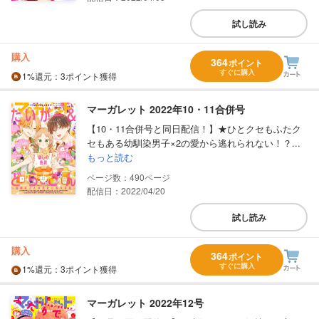
試し読み
購入
364
ポイント
すぐに購入
1%
還元
：3ポイント獲得
マーガレット 2022年10・11合併号
【10・11合併号と同日配信！】★ひとクセもふたク
セもある幼馴染男子×2の愛から逃れられない！？...
もっと読む
490
配信日：2022/04/20
試し読み
購入
364
ポイント
すぐに購入
1%
還元
：3ポイント獲得
マーガレット 2022年12号