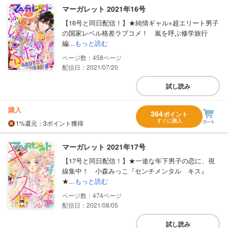
マーガレット 2021年16号
【16号と同日配信！】★純情ギャル×超エリート男子
の国家レベル格差ラブコメ！ 嵐を呼ぶ修学旅行
編...
もっと読む
458
配信日：2021/07/20
試し読み
購入
364
ポイント
すぐに購入
1%
還元
：3ポイント獲得
マーガレット 2021年17号
【17号と同日配信！】★一途な年下男子の恋に、視
線集中！ 小森みっこ『センチメンタル キス』
★...
もっと読む
474
配信日：2021/08/05
試し読み