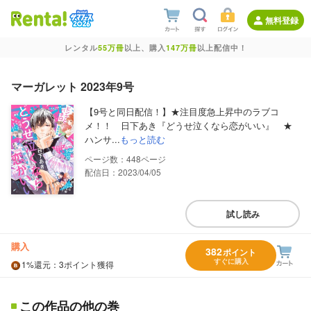
無料登録
レンタル
55万冊
以上、購入
147万冊
以上配信中！
マーガレット 2023年9号
【9号と同日配信！】★注目度急上昇中のラブコ
メ！！ 日下あき『どうせ泣くなら恋がいい』 ★
ハンサ...
もっと読む
448
配信日：2023/04/05
試し読み
購入
382
ポイント
すぐに購入
1%
還元
：3ポイント獲得
この作品の他の巻