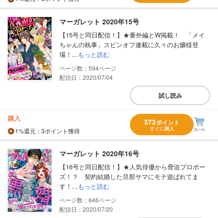
マーガレット 2020年15号
【15号と同日配信！】★番外編とW掲載！ 「メイ
ちゃんの執事」スピンオフ連載に久々のお嬢様登
場！...
もっと読む
594
配信日：2020/07/04
試し読み
購入
373
ポイント
すぐに購入
1%
還元
：3ポイント獲得
マーガレット 2020年16号
【16号と同日配信！】★人気俳優から脅迫プロポー
ズ！？ 契約結婚した旦那サマにモテ遊ばれてま
す！...
もっと読む
646
配信日：2020/07/20