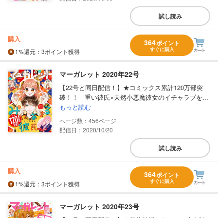
試し読み
購入
364
ポイント
すぐに購入
1%
還元
：3ポイント獲得
マーガレット 2020年22号
【22号と同日配信！】★コミックス累計120万部突
破！！ 重い彼氏×天然小悪魔彼女のイチャラブを...
もっと読む
456
配信日：2020/10/20
試し読み
購入
364
ポイント
すぐに購入
1%
還元
：3ポイント獲得
マーガレット 2020年23号