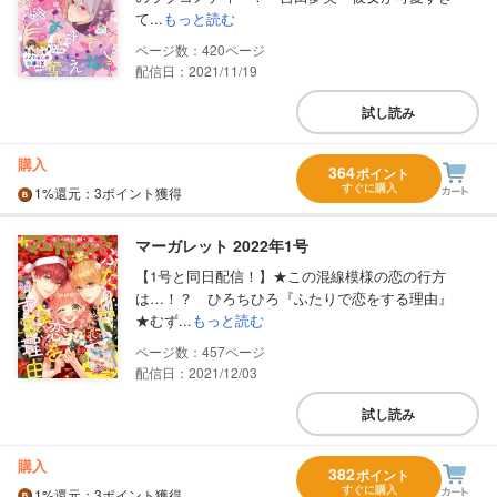
て...
もっと読む
420
配信日：2021/11/19
試し読み
購入
364
ポイント
すぐに購入
1%
還元
：3ポイント獲得
マーガレット 2022年1号
【1号と同日配信！】★この混線模様の恋の行方
は…！？ ひろちひろ『ふたりで恋をする理由』
★むず...
もっと読む
457
配信日：2021/12/03
試し読み
購入
382
ポイント
すぐに購入
1%
還元
：3ポイント獲得