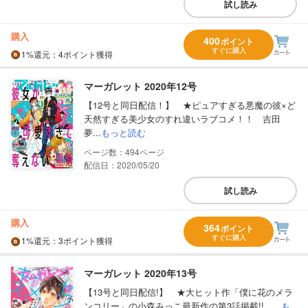
試し読み
購入
400
ポイント
すぐに購入
1%
還元
：4ポイント獲得
マーガレット 2020年12号
【12号と同日配信！】 ★ピュアすぎる悪魔の彼×ど
天然すぎる美少女のすれ違いラブコメ！！ 吉田
夢...
もっと読む
494
配信日：2020/05/20
試し読み
購入
364
ポイント
すぐに購入
1%
還元
：3ポイント獲得
マーガレット 2020年13号
【13号と同日配信!】 ★大ヒット作「僕に花のメラ
ンコリー」の小森みっこ最新作の第3話掲載!! ...
も