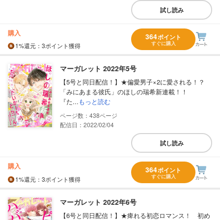
試し読み
購入
364
ポイント
すぐに購入
1%
還元
：3ポイント獲得
マーガレット 2022年5号
【5号と同日配信！】★偏愛男子×2に愛される！？
「みにあまる彼氏」のほしの瑞希新連載！！
『た...
もっと読む
438
配信日：2022/02/04
試し読み
購入
364
ポイント
すぐに購入
1%
還元
：3ポイント獲得
マーガレット 2022年6号
【6号と同日配信！】★痺れる初恋ロマンス！ 初め