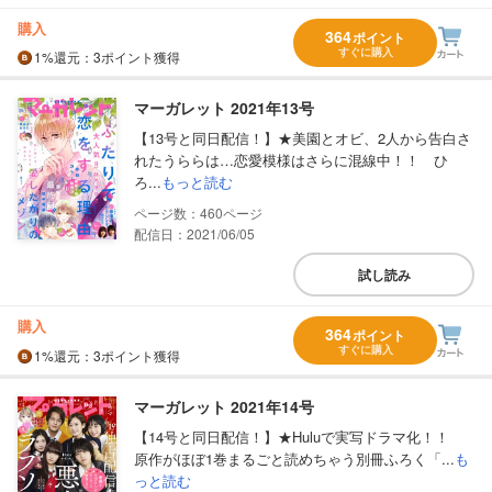
購入
364
ポイント
すぐに購入
1%
還元
：3ポイント獲得
マーガレット 2021年13号
【13号と同日配信！】★美園とオビ、2人から告白さ
れたうららは…恋愛模様はさらに混線中！！ ひ
ろ...
もっと読む
460
配信日：2021/06/05
試し読み
購入
364
ポイント
すぐに購入
1%
還元
：3ポイント獲得
マーガレット 2021年14号
【14号と同日配信！】★Huluで実写ドラマ化！！
原作がほぼ1巻まるごと読めちゃう別冊ふろく「...
も
っと読む