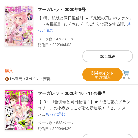
マーガレット 2020年9号
【9号、紙版と同日配信!】★『鬼滅の刃』のファンア
ートも掲載!! ひろちひろ『ふたりで恋をする理...
も
っと読む
478
配信日：2020/04/03
試し読み
購入
364
ポイント
すぐに購入
1%
還元
：3ポイント獲得
マーガレット 2020年10・11合併号
【10・11合併号と同日配信！】★「僕に花のメラン
コリー」の小森みっこが贈る新連載！『センチメ
ン...
もっと読む
638
配信日：2020/04/20