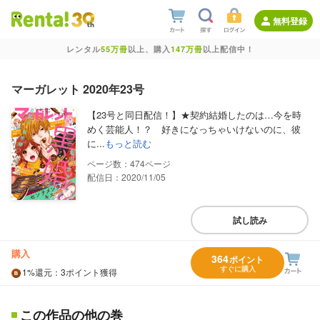
無料登録
レンタル
55万冊
以上、購入
147万冊
以上配信中！
マーガレット 2020年23号
【23号と同日配信！】★契約結婚したのは…今を時
めく芸能人！？ 好きになっちゃいけないのに、彼
に...
もっと読む
474
配信日：2020/11/05
試し読み
購入
364
ポイント
すぐに購入
1%
還元
：3ポイント獲得
この作品の他の巻