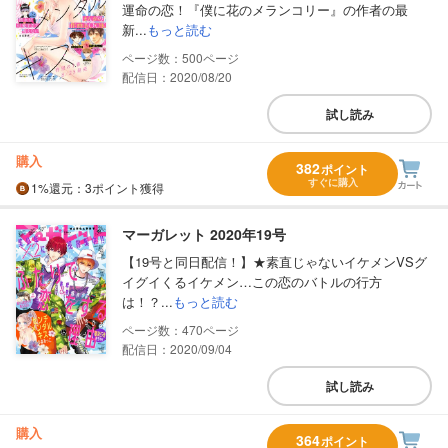
運命の恋！『僕に花のメランコリー』の作者の最
新...
もっと読む
500
配信日：2020/08/20
試し読み
購入
382
ポイント
すぐに購入
1%
還元
：3ポイント獲得
マーガレット 2020年19号
【19号と同日配信！】★素直じゃないイケメンVSグ
イグイくるイケメン…この恋のバトルの行方
は！？...
もっと読む
470
配信日：2020/09/04
試し読み
購入
364
ポイント