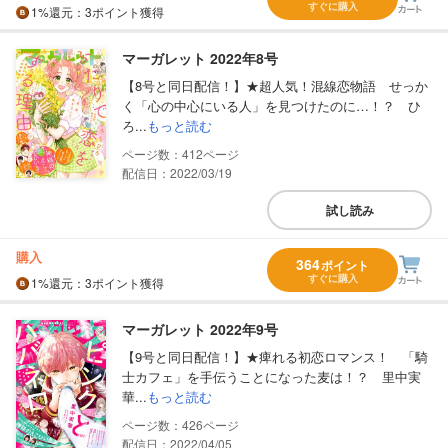
すぐに購入
1%
還元
：3ポイント獲得
マーガレット 2022年8号
【8号と同日配信！】★超人気！混線恋物語 せっか
く「心の中心にいる人」を見つけたのに…！？ ひ
ろ...
もっと読む
412
配信日：2022/03/19
試し読み
購入
364
ポイント
すぐに購入
1%
還元
：3ポイント獲得
マーガレット 2022年9号
【9号と同日配信！】★痺れる初恋ロマンス！ 「騎
士カフェ」を手伝うことになった麦は！？ 里中実
華...
もっと読む
426
配信日：2022/04/05