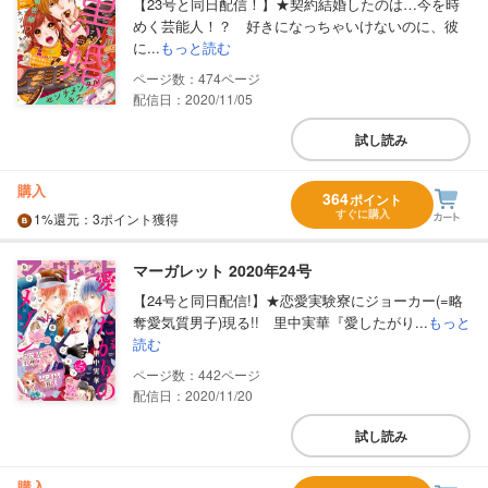
【23号と同日配信！】★契約結婚したのは…今を時
めく芸能人！？ 好きになっちゃいけないのに、彼
に...
もっと読む
474
配信日：2020/11/05
試し読み
購入
364
ポイント
すぐに購入
1%
還元
：3ポイント獲得
マーガレット 2020年24号
【24号と同日配信!】★恋愛実験寮にジョーカー(=略
奪愛気質男子)現る!! 里中実華『愛したがり...
もっと
読む
442
配信日：2020/11/20
試し読み
購入