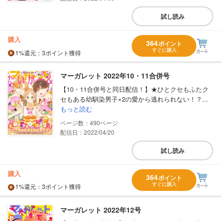
試し読み
購入
364
ポイント
すぐに購入
1%
還元
：3ポイント獲得
マーガレット 2022年10・11合併号
【10・11合併号と同日配信！】★ひとクセもふたク
セもある幼馴染男子×2の愛から逃れられない！？...
もっと読む
490
配信日：2022/04/20
試し読み
購入
364
ポイント
すぐに購入
1%
還元
：3ポイント獲得
マーガレット 2022年12号