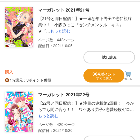
マーガレット 2021年21号
【21号と同日配信！】★一途な年下男子の恋に視線
集中！ 小森みっこ『センチメンタル キス』
★『...
もっと読む
442
配信日：2021/10/05
試し読み
購入
364
ポイント
すぐに購入
1%
還元
：3ポイント獲得
マーガレット 2021年22号
【22号と同日配信！】★注目の連載第2回目！ 今か
らでも間に合う！！ ワケあり男子×恋愛経験ゼロ...
もっと読む
420
配信日：2021/10/20