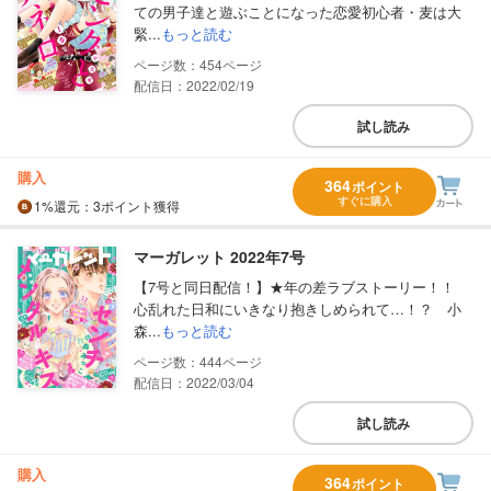
ての男子達と遊ぶことになった恋愛初心者・麦は大
緊...
もっと読む
454
配信日：2022/02/19
試し読み
購入
364
ポイント
すぐに購入
1%
還元
：3ポイント獲得
マーガレット 2022年7号
【7号と同日配信！】★年の差ラブストーリー！！
心乱れた日和にいきなり抱きしめられて…！？ 小
森...
もっと読む
444
配信日：2022/03/04
試し読み
購入
364
ポイント