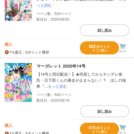
っと読む
524
配信日：2020/06/05
試し読み
購入
382
ポイント
すぐに購入
1%
還元
：3ポイント獲得
マーガレット 2020年14号
【14号と同日配信！】★同居してからヤンデレ彼
氏・日下部くんの暴走が止まらない！？ ほしの瑞
希『...
もっと読む
542
配信日：2020/06/19
試し読み
購入
373
ポイント
すぐに購入
1%
還元
：3ポイント獲得