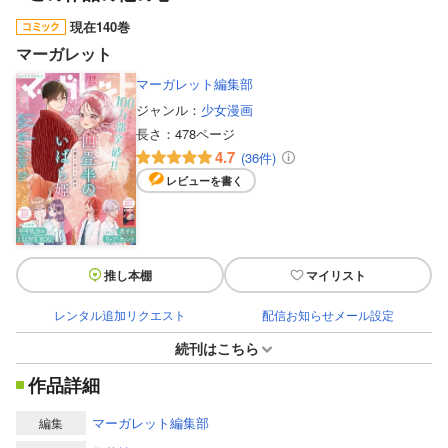
現在140巻
マーガレット
マーガレット編集部
ジャンル：
少女漫画
長さ：
478ページ
4.7
(36件)
レビューを書く
推し本棚
マイリスト
レンタル追加リクエスト
配信お知らせメール設定
続刊はこちら
作品詳細
マーガレット編集部
編集