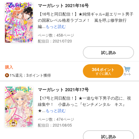
マーガレット 2021年16号
【16号と同日配信！】★純情ギャル×超エリート男子
の国家レベル格差ラブコメ！ 嵐を呼ぶ修学旅行
編...
もっと読む
458
配信日：2021/07/20
試し読み
購入
364
ポイント
すぐに購入
1%
還元
：3ポイント獲得
マーガレット 2021年17号
【17号と同日配信！】★一途な年下男子の恋に、視
線集中！ 小森みっこ『センチメンタル キス』
★...
もっと読む
474
配信日：2021/08/05
試し読み