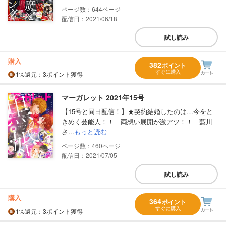
644
配信日：2021/06/18
試し読み
購入
382
ポイント
すぐに購入
1%
還元
：3ポイント獲得
マーガレット 2021年15号
【15号と同日配信！】★契約結婚したのは…今をと
きめく芸能人！！ 両想い展開が激アツ！！ 藍川
さ...
もっと読む
460
配信日：2021/07/05
試し読み
購入
364
ポイント
すぐに購入
1%
還元
：3ポイント獲得