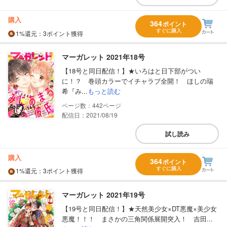
購入
364
ポイント
すぐに購入
1%
還元
：3ポイント獲得
マーガレット 2021年18号
【18号と同日配信！】★いろはと日下部がつい
に！？ 巻頭カラーでイチャラブ全開！ ほしの瑞
希『み...
もっと読む
442
配信日：2021/08/19
試し読み
購入
364
ポイント
すぐに購入
1%
還元
：3ポイント獲得
マーガレット 2021年19号
【19号と同日配信！】★天然美少女×DT悪魔×美少女
悪魔！！！ まさかの三角関係展開突入！ 吉田...