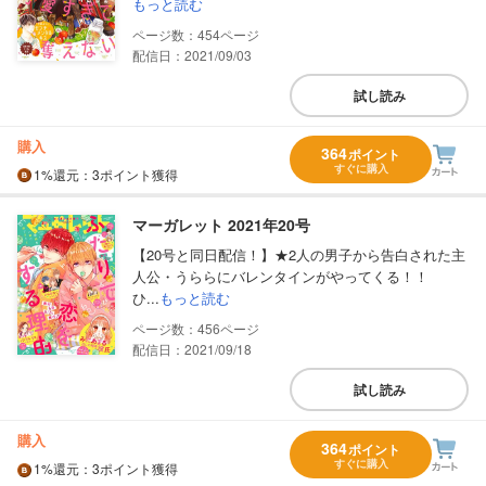
もっと読む
454
配信日：2021/09/03
試し読み
購入
364
ポイント
すぐに購入
1%
還元
：3ポイント獲得
マーガレット 2021年20号
【20号と同日配信！】★2人の男子から告白された主
人公・うららにバレンタインがやってくる！！
ひ...
もっと読む
456
配信日：2021/09/18
試し読み
購入
364
ポイント
すぐに購入
1%
還元
：3ポイント獲得