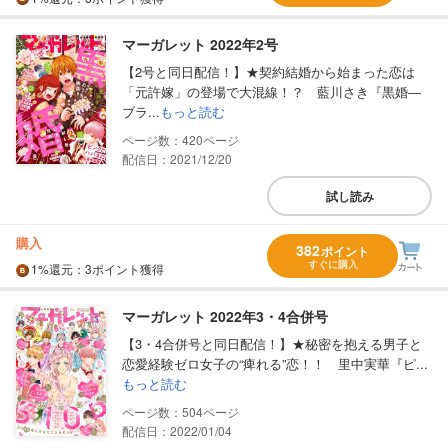
マーガレット 2022年2号
【2号と同日配信！】★契約結婚から始まった恋は
「元許嫁」の登場で大混線！？ 藍川さき『黒婚―
ブラ...
もっと読む
420
配信日：2021/12/20
試し読み
購入
382
ポイント
すぐに購入
1%
還元
：3ポイント獲得
マーガレット 2022年3・4合併号
【3・4合併号と同日配信！】★秘密を抱える男子と
恋愛経験ゼロ女子の“痺れる”恋！！ 里中実華『ピ...
もっと読む
504
配信日：2022/01/04