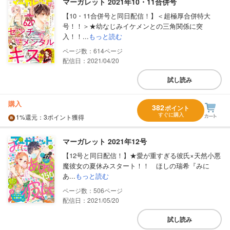
マーガレット 2021年10・11合併号
【10・11合併号と同日配信！】＜超極厚合併特大
号！！＞★幼なじみイケメンとの三角関係に突
入！！...
もっと読む
614
配信日：2021/04/20
試し読み
購入
382
ポイント
すぐに購入
1%
還元
：3ポイント獲得
マーガレット 2021年12号
【12号と同日配信！】★愛が重すぎる彼氏×天然小悪
魔彼女の夏休みスタート！！ ほしの瑞希『みに
あ...
もっと読む
506
配信日：2021/05/20
試し読み