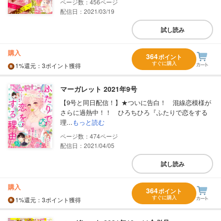
456
配信日：2021/03/19
試し読み
購入
364
ポイント
すぐに購入
1%
還元
：3ポイント獲得
マーガレット 2021年9号
【9号と同日配信！】★ついに告白！ 混線恋模様が
さらに過熱中！！ ひろちひろ『ふたりで恋をする
理...
もっと読む
474
配信日：2021/04/05
試し読み
購入
364
ポイント
すぐに購入
1%
還元
：3ポイント獲得