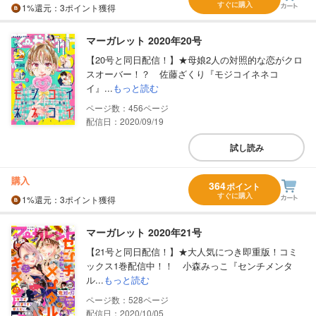
すぐに購入
1%
還元
：3ポイント獲得
マーガレット 2020年20号
【20号と同日配信！】★母娘2人の対照的な恋がクロ
スオーバー！？ 佐藤ざくり『モジコイネネコ
イ』...
もっと読む
456
配信日：2020/09/19
試し読み
購入
364
ポイント
すぐに購入
1%
還元
：3ポイント獲得
マーガレット 2020年21号
【21号と同日配信！】★大人気につき即重版！コミ
ックス1巻配信中！！ 小森みっこ『センチメンタ
ル...
もっと読む
528
配信日：2020/10/05