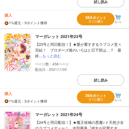
試し読み
購入
364
ポイント
すぐに購入
1%
還元
：3ポイント獲得
マーガレット 2021年23号
【23号と同日配信！】★愛が重すぎるラブコメ堂々
完結！ プロポーズ後のいろはと日下部は…？ 最
終...
もっと読む
458
配信日：2021/11/05
試し読み
購入
364
ポイント
すぐに購入
1%
還元
：3ポイント獲得
マーガレット 2021年24号
【24号と同日配信！】★魔王候補の悪魔×ド天然少女
のラブコメディー！ 吉田夢美『彼女が可愛すぎ