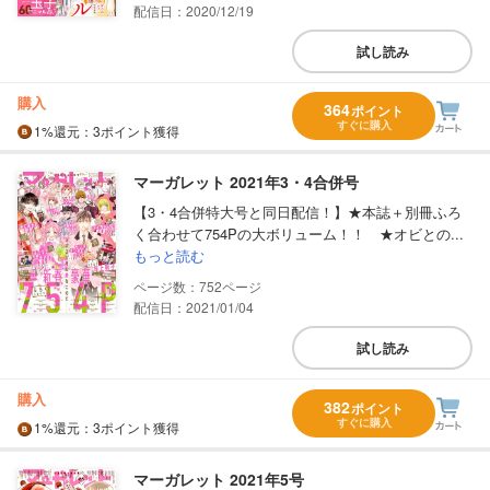
配信日：2020/12/19
試し読み
購入
364
ポイント
すぐに購入
1%
還元
：3ポイント獲得
マーガレット 2021年3・4合併号
【3・4合併特大号と同日配信！】★本誌＋別冊ふろ
く合わせて754Pの大ボリューム！！ ★オビとの...
もっと読む
752
配信日：2021/01/04
試し読み
購入
382
ポイント
すぐに購入
1%
還元
：3ポイント獲得
マーガレット 2021年5号