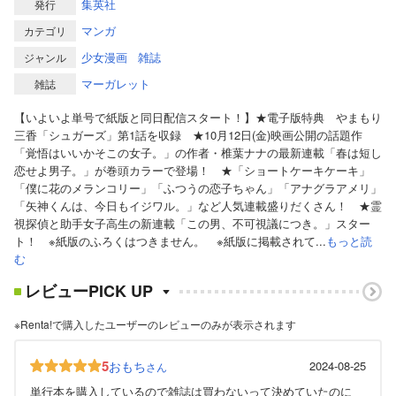
集英社
発行
マンガ
カテゴリ
少女漫画
雑誌
ジャンル
マーガレット
雑誌
【いよいよ単号で紙版と同日配信スタート！】★電子版特典 やまもり
三香「シュガーズ」第1話を収録 ★10月12日(金)映画公開の話題作
「覚悟はいいかそこの女子。」の作者・椎葉ナナの最新連載「春は短し
恋せよ男子。」が巻頭カラーで登場！ ★「ショートケーキケーキ」
「僕に花のメランコリー」「ふつうの恋子ちゃん」「アナグラアメリ」
「矢神くんは、今日もイジワル。」など人気連載盛りだくさん！ ★霊
視探偵と助手女子高生の新連載「この男、不可視議につき。」スター
ト！ ※紙版のふろくはつきません。 ※紙版に掲載されて...
もっと読
む
レビューPICK UP
※Renta!で購入したユーザーのレビューのみが表示されます
5
おもち
2024-08-25
さん
単行本を購入しているので雑誌は買わないって決めていたのに