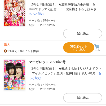
【5号と同日配信！】★連載16作品の番外編 ＆
Huluでドラマ化記念！！ 完全描き下ろし読みき...
もっと読む
576
配信日：2021/02/05
試し読み
購入
382
ポイント
すぐに購入
1%
還元
：3ポイント獲得
マーガレット 2021年6号
【6号と同日配信！】★表紙はHuluオリジナルドラマ
『マイルノビッチ』主演・桜井日奈子さん×神尾...
も
っと読む
440
配信日：2021/02/20
試し読み