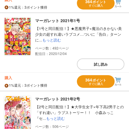
364
ポイント
すぐに購入
1%
還元
：3ポイント獲得
マーガレット 2021年1号
【1号と同日配信！】★悪魔男子×魔法のきかない美
少女の超すれ違いラブコメ…ついに「告白」ターン
に...
もっと読む
492
配信日：2020/12/04
試し読み
購入
364
ポイント
すぐに購入
1%
還元
：3ポイント獲得
マーガレット 2021年2号
【2号と同日配信！】★大学生女子×年下高2男子との
「すれ違い」ラブストーリー！！ 小森みっこ
『セ...
もっと読む
506