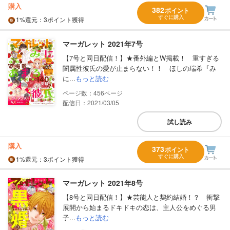
購入
382
ポイント
すぐに購入
1%
還元
：3ポイント獲得
マーガレット 2021年7号
【7号と同日配信！】★番外編とW掲載！ 重すぎる
闇属性彼氏の愛が止まらない！！ ほしの瑞希『み
に...
もっと読む
456
配信日：2021/03/05
試し読み
購入
373
ポイント
すぐに購入
1%
還元
：3ポイント獲得
マーガレット 2021年8号
【8号と同日配信！】★芸能人と契約結婚！？ 衝撃
展開から始まるドキドキの恋は、主人公をめぐる男
子...
もっと読む