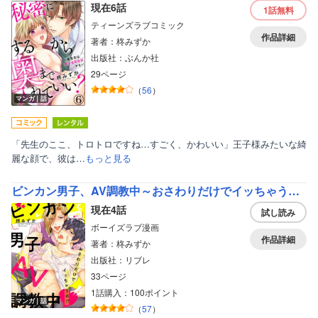
現在6話
1話
無料
ティーンズラブコミック
作品詳細
著者：柊みずか
出版社：ぶんか社
29ページ
（
56
）
マンガ｜話
「先生のここ、トロトロですね…すごく、かわいい」王子様みたいな綺
麗な顔で、彼は…
もっと見る
ビンカン男子、AV調教中～おさわりだけでイッちゃうの！？～
現在4話
試し読み
ボーイズラブ漫画
作品詳細
著者：柊みずか
出版社：リブレ
33ページ
1話購入：100ポイント
マンガ｜話
（
57
）