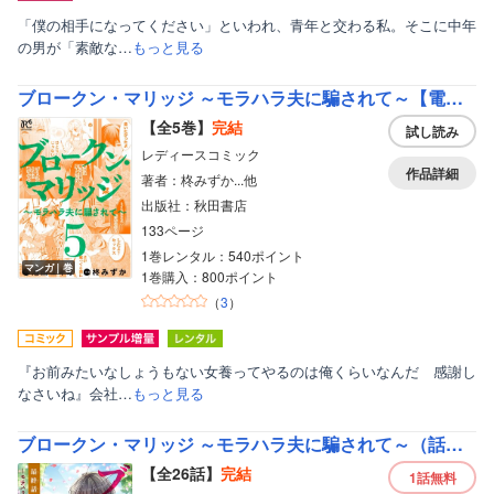
「僕の相手になってください」といわれ、青年と交わる私。そこに中年
の男が「素敵な…
もっと見る
ブロークン・マリッジ ～モラハラ夫に騙されて～【電子単行本】
【全5巻】
完結
試し読み
レディースコミック
作品詳細
著者：柊みずか...他
出版社：秋田書店
133ページ
1巻レンタル：540ポイント
マンガ｜巻
1巻購入：800ポイント
（
3
）
『お前みたいなしょうもない女養ってやるのは俺くらいなんだ 感謝し
なさいね』会社…
もっと見る
ブロークン・マリッジ ～モラハラ夫に騙されて～（話売り）
【全26話】
完結
1話
無料