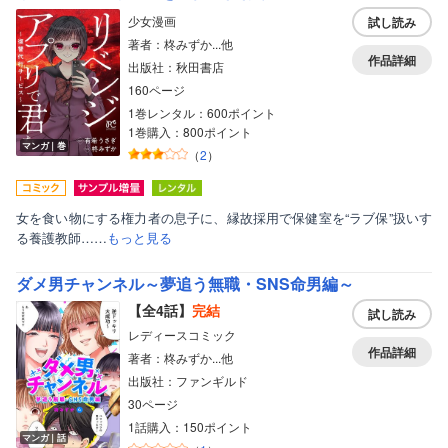
少女漫画
試し読み
著者：柊みずか...他
作品詳細
出版社：秋田書店
160ページ
1巻レンタル：600ポイント
1巻購入：800ポイント
マンガ｜巻
（
2
）
女を食い物にする権力者の息子に、縁故採用で保健室を“ラブ保”扱いす
る養護教師……
もっと見る
ダメ男チャンネル～夢追う無職・SNS命男編～
【全4話】
完結
試し読み
レディースコミック
作品詳細
著者：柊みずか...他
出版社：ファンギルド
30ページ
1話購入：150ポイント
マンガ｜話