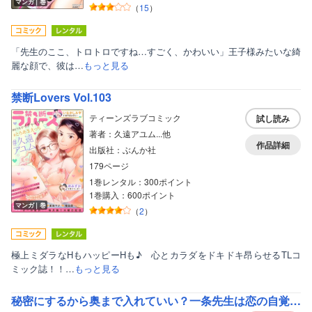
マンガ｜巻
（
15
）
「先生のここ、トロトロですね…すごく、かわいい」王子様みたいな綺
麗な顔で、彼は…
もっと見る
禁断Lovers Vol.103
ティーンズラブコミック
試し読み
著者：久遠アユム...他
作品詳細
出版社：ぶんか社
179ページ
1巻レンタル：300ポイント
1巻購入：600ポイント
マンガ｜巻
（
2
）
極上ミダラなHもハッピーHも♪ 心とカラダをドキドキ昂らせるTLコ
ミック誌！！…
もっと見る
秘密にするから奥まで入れていい？一条先生は恋の自覚症状がない（分冊版）