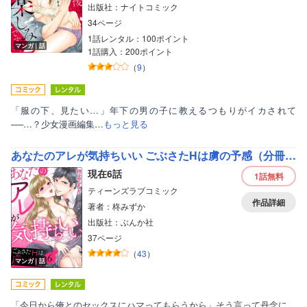
出版社：ナイトコミック
34ページ
1話レンタル：100ポイント
マンガ｜話
1話購入：200ポイント
（
9
）
「服の下、見たい…」年下の男の子に教えるつもりがイカされて
──…？少女漫画編集…
もっと見る
あなたのアレが気持ちいい ごぶさたHは虜の予感（分冊版）
現在6話
1話
無料
ティーンズラブコミック
作品詳細
著者：柊みずか
出版社：ぶんか社
37ページ
（
43
）
ボーイズラブ
マンガ｜話
ティーンズラブ
美女・美少女
「今日から俺とのセックスにハマってもらうから」そう言って丹念に、