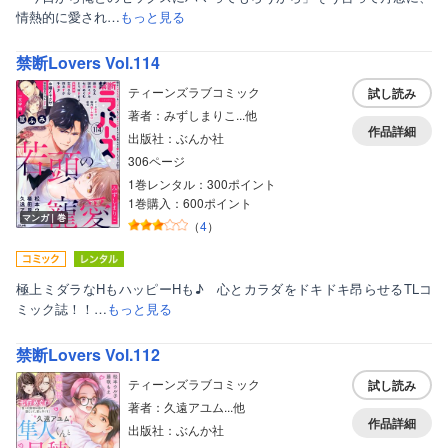
情熱的に愛され…
もっと見る
女性写真集
禁断Lovers Vol.114
ティーンズラブコミック
試し読み
著者：みずしまりこ...他
作品詳細
出版社：ぶんか社
306ページ
1巻レンタル：300ポイント
1巻購入：600ポイント
マンガ｜巻
（
4
）
極上ミダラなHもハッピーHも♪ 心とカラダをドキドキ昂らせるTLコ
ミック誌！！…
もっと見る
禁断Lovers Vol.112
ティーンズラブコミック
試し読み
著者：久遠アユム...他
作品詳細
出版社：ぶんか社