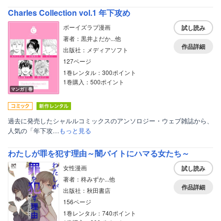
Charles Collection vol.1 年下攻め
ボーイズラブ漫画
試し読み
著者：黒井よだか...他
作品詳細
出版社：メディアソフト
127ページ
1巻レンタル：300ポイント
1巻購入：500ポイント
マンガ｜巻
過去に発売したシャルルコミックスのアンソロジー・ウェブ雑誌から、
人気の「年下攻…
もっと見る
わたしが罪を犯す理由～闇バイトにハマる女たち～
女性漫画
試し読み
著者：柊みずか...他
作品詳細
出版社：秋田書店
156ページ
1巻レンタル：740ポイント