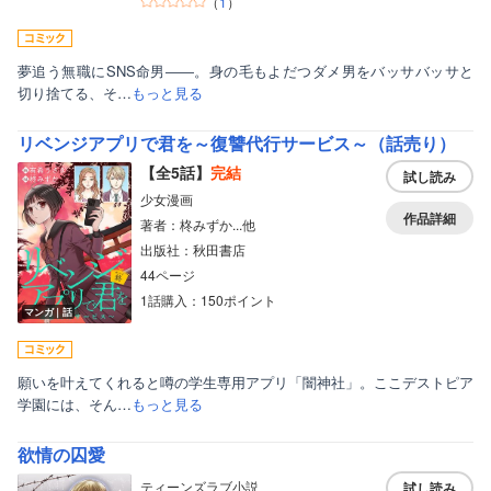
（
1
）
夢追う無職にSNS命男――。身の毛もよだつダメ男をバッサバッサと
切り捨てる、そ…
もっと見る
リベンジアプリで君を～復讐代行サービス～（話売り）
【全5話】
完結
試し読み
少女漫画
作品詳細
著者：柊みずか...他
出版社：秋田書店
44ページ
1話購入：150ポイント
マンガ｜話
願いを叶えてくれると噂の学生専用アプリ「闇神社」。ここデストピア
学園には、そん…
もっと見る
欲情の囚愛
ティーンズラブ小説
試し読み