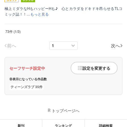
極上ミダラなHもハッピーHも♪ 心とカラダをドキドキ昂らせるTLコ
ミック誌！！…
もっと見る
73件
(
1
/
3
)
前へ
次へ
セーフサーチ設定中
設定を変更する
非表示になっている作品数
ティーンズラブ 35件
トップページへ
新刊
ランキング
詳細検索