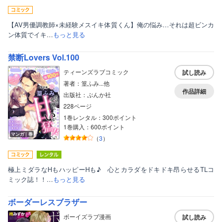
【AV男優調教師×未経験メスイキ体質くん】俺の悩み…それは超ビンカ
ン体質でイキ…
もっと見る
禁断Lovers Vol.100
ティーンズラブコミック
試し読み
著者：篁ふみ...他
作品詳細
出版社：ぶんか社
228ページ
1巻レンタル：300ポイント
1巻購入：600ポイント
マンガ｜巻
（
3
）
極上ミダラなHもハッピーHも♪ 心とカラダをドキドキ昂らせるTLコ
ミック誌！！…
もっと見る
ボーダーレスブラザー
ボーイズラブ漫画
試し読み