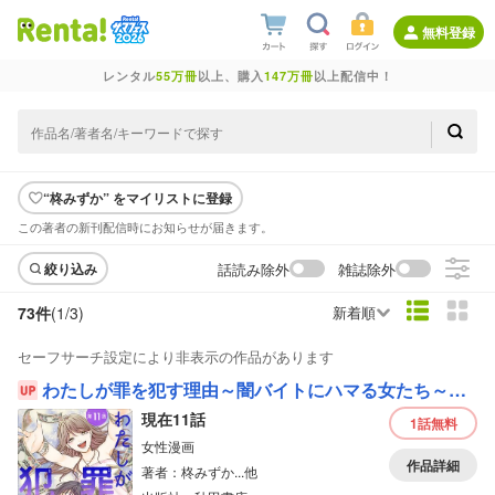
無料登録
レンタル
55万冊
以上、購入
147万冊
以上配信中！
“柊みずか” をマイリストに登録
この著者の新刊配信時にお知らせが届きます。
話読み除外
雑誌除外
絞り込み
73件
(1/
3
)
新着順
セーフサーチ設定により非表示の作品があります
わたしが罪を犯す理由～闇バイトにハマる女たち～（話売り）
現在11話
1話
無料
女性漫画
作品詳細
著者：柊みずか...他