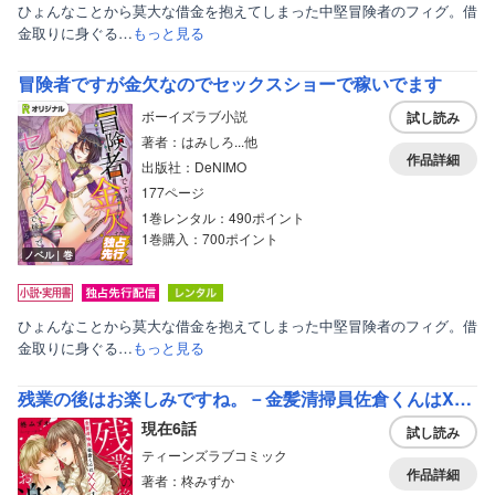
ひょんなことから莫大な借金を抱えてしまった中堅冒険者のフィグ。借
金取りに身ぐる…
もっと見る
冒険者ですが金欠なのでセックスショーで稼いでます
ボーイズラブ小説
試し読み
著者：はみしろ...他
作品詳細
出版社：DeNIMO
177ページ
1巻レンタル：490ポイント
1巻購入：700ポイント
ノベル｜巻
ひょんなことから莫大な借金を抱えてしまった中堅冒険者のフィグ。借
金取りに身ぐる…
もっと見る
残業の後はお楽しみですね。－金髪清掃員佐倉くんはXXすぎる－
現在6話
試し読み
ティーンズラブコミック
作品詳細
著者：柊みずか