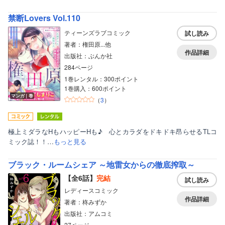
禁断Lovers Vol.110
ティーンズラブコミック
試し読み
著者：権田原...他
作品詳細
出版社：ぶんか社
284ページ
1巻レンタル：300ポイント
1巻購入：600ポイント
マンガ｜巻
（
3
）
極上ミダラなHもハッピーHも♪ 心とカラダをドキドキ昂らせるTLコ
ミック誌！！…
もっと見る
ブラック・ルームシェア ～地雷女からの徹底搾取～
【全6話】
完結
試し読み
レディースコミック
作品詳細
著者：柊みずか
出版社：アムコミ
27ページ