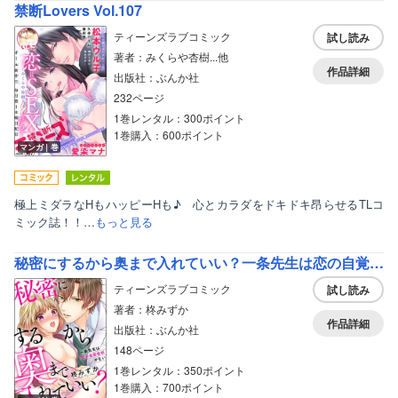
禁断Lovers Vol.107
ティーンズラブコミック
試し読み
著者：みくらや杏樹...他
作品詳細
出版社：ぶんか社
232ページ
1巻レンタル：300ポイント
1巻購入：600ポイント
マンガ｜巻
極上ミダラなHもハッピーHも♪ 心とカラダをドキドキ昂らせるTLコ
ミック誌！！…
もっと見る
秘密にするから奥まで入れていい？一条先生は恋の自覚症状がない
ティーンズラブコミック
試し読み
著者：柊みずか
作品詳細
出版社：ぶんか社
148ページ
1巻レンタル：350ポイント
1巻購入：700ポイント