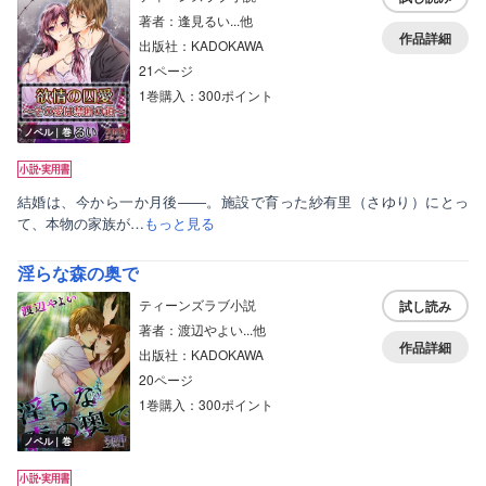
著者：逢見るい...他
作品詳細
出版社：KADOKAWA
21ページ
1巻購入：300ポイント
ノベル｜巻
結婚は、今から一か月後――。施設で育った紗有里（さゆり）にとっ
て、本物の家族が…
もっと見る
淫らな森の奥で
ティーンズラブ小説
試し読み
著者：渡辺やよい...他
作品詳細
出版社：KADOKAWA
20ページ
1巻購入：300ポイント
ノベル｜巻