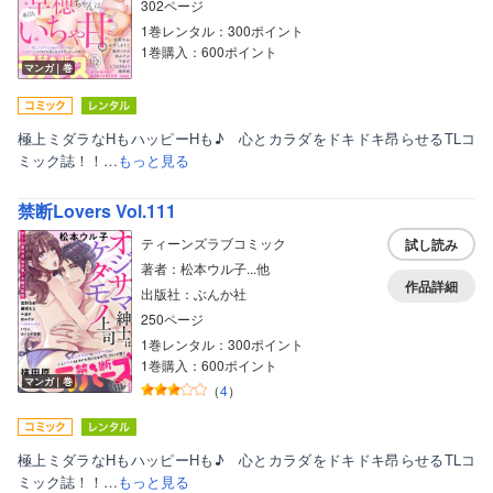
302ページ
1巻レンタル：300ポイント
1巻購入：600ポイント
マンガ｜巻
極上ミダラなHもハッピーHも♪ 心とカラダをドキドキ昂らせるTLコ
ミック誌！！…
もっと見る
禁断Lovers Vol.111
ティーンズラブコミック
試し読み
著者：松本ウル子...他
作品詳細
出版社：ぶんか社
250ページ
1巻レンタル：300ポイント
1巻購入：600ポイント
マンガ｜巻
（
4
）
極上ミダラなHもハッピーHも♪ 心とカラダをドキドキ昂らせるTLコ
ミック誌！！…
もっと見る