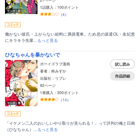
1話購入：100ポイント
マンガ｜話
（
4
）
働かない彼氏・上がらない給料に満員電車。ため息の派遣OL・友紀恵
にキラキラ先輩…
もっと見る
ひなちゃんを暴かないで
ボーイズラブ漫画
試し読み
著者：柊みずか
作品詳細
出版社：リブレ
92ページ
1巻購入：300ポイント
（
14
）
マンガ｜巻
「イケメン二人のおいしいやり取りが見られる！」って評判の俺と日南
（ひなちゃん）…
もっと見る