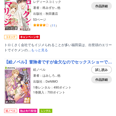
レディースコミック
作品詳細
著者：柊みずか...他
出版社：秋田書店
53ページ
（
11
）
マンガ｜話
トロくさく会社でもイジメられることが多い福田栞は、出世頭のエリー
トでイケメンの…
もっと見る
【絵ノベル】冒険者ですが金欠なのでセックスショーで稼いでます
絵ノベル
試し読み
著者：はみしろ...他
作品詳細
出版社：DeNIMO
1巻レンタル：490ポイント
1巻購入：700ポイント
絵ノベル