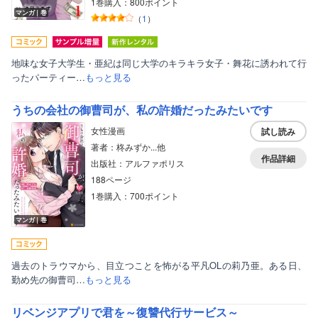
1巻購入：800ポイント
マンガ｜巻
（
1
）
地味な女子大学生・亜紀は同じ大学のキラキラ女子・舞花に誘われて行
ったパーティー…
もっと見る
うちの会社の御曹司が、私の許婚だったみたいです
女性漫画
試し読み
著者：柊みずか...他
作品詳細
出版社：アルファポリス
188ページ
1巻購入：700ポイント
マンガ｜巻
過去のトラウマから、目立つことを怖がる平凡OLの莉乃亜。ある日、
勤め先の御曹司…
もっと見る
リベンジアプリで君を～復讐代行サービス～