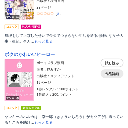
出版社：秋田書店
29ページ
（
3
）
マンガ｜話
無理をして上京したせいで金欠でつまらない生活を送る地味めな女子大
生・亜紀。そん…
もっと見る
ボクのかわいいヒーロー
ボーイズラブ漫画
試し読み
著者：柊みずか
作品詳細
出版社：メディアソフト
19ページ
1巻レンタル：100ポイント
1巻購入：200ポイント
マンガ｜巻
ヤンキーのハルカは、京一郎（きょういちろう）がカツアゲに遭ってい
るところを助け…
もっと見る