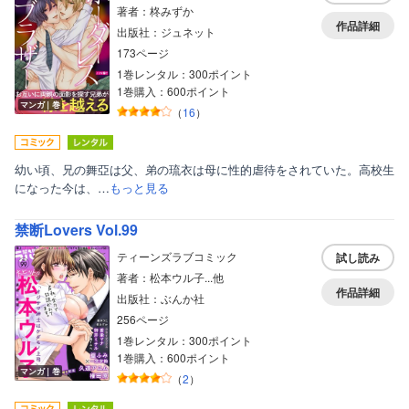
著者：柊みずか
作品詳細
出版社：ジュネット
173ページ
1巻レンタル：300ポイント
1巻購入：600ポイント
マンガ｜巻
（
16
）
幼い頃、兄の舞亞は父、弟の琉衣は母に性的虐待をされていた。高校生
になった今は、…
もっと見る
禁断Lovers Vol.99
ティーンズラブコミック
試し読み
著者：松本ウル子...他
作品詳細
出版社：ぶんか社
256ページ
1巻レンタル：300ポイント
1巻購入：600ポイント
マンガ｜巻
（
2
）