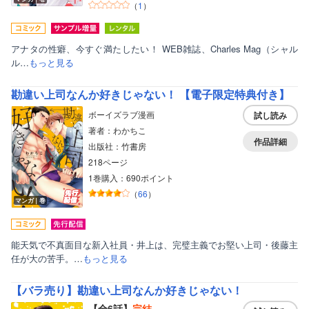
（
1
）
美女・美少女
女性写真集
アナタの性癖、今すぐ満たしたい！ WEB雑誌、Charles Mag（シャル
ル…
もっと見る
勘違い上司なんか好きじゃない！ 【電子限定特典付き】
ボーイズラブ漫画
試し読み
著者：わかちこ
作品詳細
出版社：竹書房
218ページ
1巻購入：690ポイント
（
66
）
マンガ｜巻
能天気で不真面目な新入社員・井上は、完璧主義でお堅い上司・後藤主
任が大の苦手。…
もっと見る
【バラ売り】勘違い上司なんか好きじゃない！
【全6話】
完結