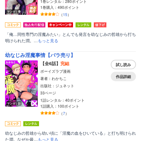
1巻レンタル：280ポイント
1巻購入：490ポイント
マンガ｜巻
（
15
）
「俺…同性専門の淫魔みたい」とんでも発言を幼なじみの哲雄から打ち
明けられた潤。…
もっと見る
幼なじみ淫魔事情【バラ売り】
【全6話】
完結
試し読み
ボーイズラブ漫画
作品詳細
著者：わかちこ
出版社：ジュネット
33ページ
1話レンタル：40ポイント
マンガ｜話
1話購入：100ポイント
（
7
）
幼なじみの哲雄から幼い頃に「淫魔の血をひいている」と打ち明けられ
た潤。なぜか最…
もっと見る