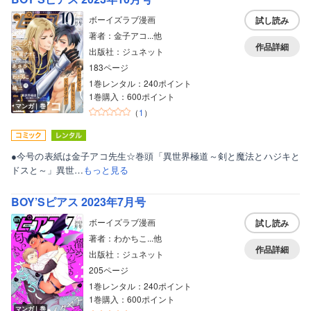
ボーイズラブ漫画
試し読み
著者：金子アコ...他
作品詳細
出版社：ジュネット
183ページ
1巻レンタル：240ポイント
1巻購入：600ポイント
マンガ｜巻
（
1
）
●今号の表紙は金子アコ先生☆巻頭「異世界極道～剣と魔法とハジキと
ドスと～」異世…
もっと見る
BOY’Sピアス 2023年7月号
ボーイズラブ漫画
試し読み
著者：わかちこ...他
作品詳細
出版社：ジュネット
205ページ
1巻レンタル：240ポイント
1巻購入：600ポイント
マンガ｜巻