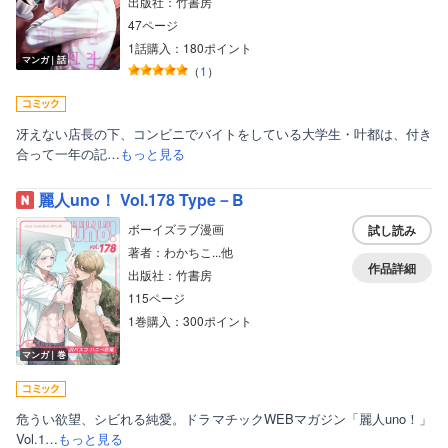
出版社：竹書房
47ページ
1話購入：180ポイント
マンガ｜話
（
1
）
冴えない店長の下、コンビニでバイトをしている大学生・叶都は、付き
合って一年の記…
もっと見る
麗人uno！ Vol.178 Type－B
ボーイズラブ漫画
試し読み
著者：わかちこ...他
作品詳細
出版社：竹書房
115ページ
1巻購入：300ポイント
マンガ｜巻
危うい欲望、シビれる純愛。ドラマチックWEBマガジン「麗人uno！」
Vol.1…
もっと見る