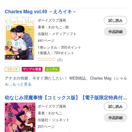
Charles Mag vol.49 －えろイキ－
ボーイズラブ漫画
試し読み
著者：わかちこ...他
作品詳細
出版社：メディアソフト
441ページ
1巻レンタル：350ポイント
1巻購入：700ポイント
マンガ｜巻
（
2
）
アナタの性癖、今すぐ満たしたい！ WEB雑誌、Charles Mag（シャル
ル…
もっと見る
幼なじみ淫魔事情【コミックス版】【電子版限定特典付き】
ボーイズラブ漫画
試し読み
著者：わかちこ
作品詳細
出版社：ジュネット
201ページ