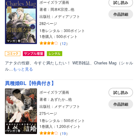
ボーイズラブ漫画
試し読み
著者：岡本K宗澄...他
作品詳細
出版社：メディアソフト
282ページ
1巻レンタル：300ポイント
1巻購入：500ポイント
マンガ｜巻
（
12
）
アナタの性癖、今すぐ満たしたい！ WEB雑誌、Charles Mag（シャル
ル…
もっと見る
異種婚BL【特典付き】
ボーイズラブ漫画
試し読み
著者：あずたか...他
作品詳細
出版社：メディアソフト
275ページ
1巻レンタル：500ポイント
1巻購入：1,200ポイント
マンガ｜巻
（
19
）