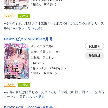
1巻購入：600ポイント
マンガ｜巻
●今号の表紙は未散ソノオ先生☆「忘れてるけど憶えてる」新シリーズ
爆誕！●未散ソ…
もっと見る
BOY’Sピアス 2023年12月号
ボーイズラブ漫画
試し読み
著者：飴屋じゃこ...他
作品詳細
出版社：ジュネット
213ページ
1巻レンタル：240ポイント
1巻購入：600ポイント
マンガ｜巻
●今号の表紙は飴屋じゃこ先生☆巻頭「指活。第2話」指フェチな有能
リーマン・貴月…
もっと見る
BOY’Sピアス 2023年10月号