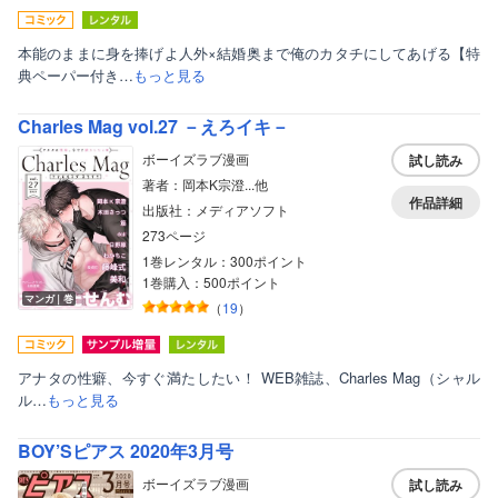
本能のままに身を捧げよ人外×結婚奥まで俺のカタチにしてあげる【特
典ペーパー付き…
もっと見る
Charles Mag vol.27 －えろイキ－
ボーイズラブ漫画
試し読み
著者：岡本K宗澄...他
作品詳細
出版社：メディアソフト
273ページ
1巻レンタル：300ポイント
1巻購入：500ポイント
マンガ｜巻
（
19
）
アナタの性癖、今すぐ満たしたい！ WEB雑誌、Charles Mag（シャル
ル…
もっと見る
BOY’Sピアス 2020年3月号
ボーイズラブ漫画
試し読み