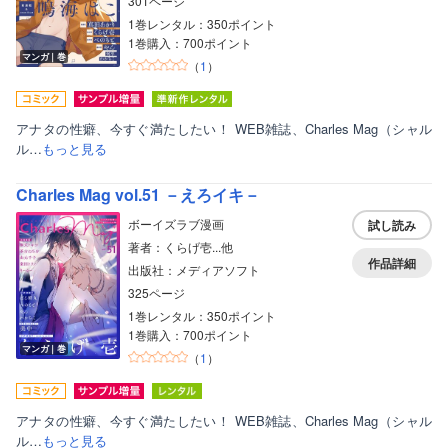
301ページ
1巻レンタル：350ポイント
1巻購入：700ポイント
マンガ｜巻
（
1
）
アナタの性癖、今すぐ満たしたい！ WEB雑誌、Charles Mag（シャル
ル…
もっと見る
Charles Mag vol.51 －えろイキ－
ボーイズラブ漫画
試し読み
著者：くらげ壱...他
作品詳細
出版社：メディアソフト
325ページ
1巻レンタル：350ポイント
1巻購入：700ポイント
マンガ｜巻
（
1
）
アナタの性癖、今すぐ満たしたい！ WEB雑誌、Charles Mag（シャル
ル…
もっと見る