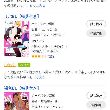
大注目！わかちこ先生『ダブルシークレット』読み切り作品で初登場☆
その他新シリー…
もっと見る
リバBL【特典付き】
ボーイズラブ漫画
試し読み
著者：わかちこ...他
作品詳細
出版社：メディアソフト
195ページ
1巻レンタル：500ポイント
1巻購入：926ポイント
マンガ｜巻
（
25
）
☆☆抱きたい男×抱かれたい男☆☆受け・攻め、両方楽しみたい♪オレ
とお前の逆転劇…
もっと見る
褐色BL【特典付き】
ボーイズラブ漫画
試し読み
著者：鬼嶋兵伍...他
作品詳細
出版社：メディアソフト