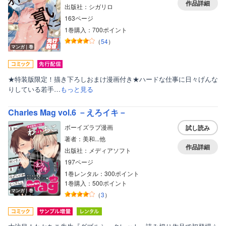
作品詳細
出版社：シガリロ
163ページ
1巻購入：700ポイント
（
54
）
マンガ｜巻
★特装版限定！描き下ろしおまけ漫画付き★ハードな仕事に日々げんな
りしている若手…
もっと見る
Charles Mag vol.6 －えろイキ－
ボーイズラブ漫画
試し読み
著者：美和...他
作品詳細
出版社：メディアソフト
197ページ
1巻レンタル：300ポイント
1巻購入：500ポイント
マンガ｜巻
（
3
）