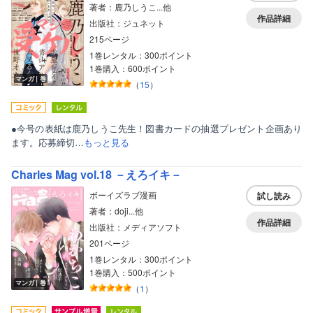
著者：鹿乃しうこ...他
作品詳細
出版社：ジュネット
215ページ
1巻レンタル：300ポイント
1巻購入：600ポイント
マンガ｜巻
（
15
）
●今号の表紙は鹿乃しうこ先生！図書カードの抽選プレゼント企画あり
ます。応募締切…
もっと見る
Charles Mag vol.18 －えろイキ－
ボーイズラブ漫画
試し読み
著者：doji...他
作品詳細
出版社：メディアソフト
201ページ
1巻レンタル：300ポイント
1巻購入：500ポイント
マンガ｜巻
（
1
）