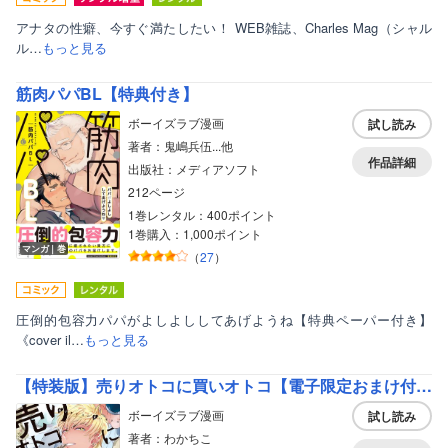
アナタの性癖、今すぐ満たしたい！ WEB雑誌、Charles Mag（シャル
ル…
もっと見る
筋肉パパBL【特典付き】
ボーイズラブ漫画
試し読み
著者：鬼嶋兵伍...他
作品詳細
出版社：メディアソフト
212ページ
1巻レンタル：400ポイント
1巻購入：1,000ポイント
マンガ｜巻
（
27
）
圧倒的包容力パパがよしよししてあげようね【特典ペーパー付き】
《cover il…
もっと見る
【特装版】売りオトコに買いオトコ【電子限定おまけ付き】
ボーイズラブ漫画
試し読み
著者：わかちこ