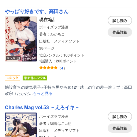
やっぱり好きです、高田さん
現在3話
試し読み
ボーイズラブ漫画
作品詳細
著者：わかちこ
出版社：メディアソフト
38ページ
1話レンタル：100ポイント
マンガ｜話
1話購入：200ポイント
（
4
）
施設育ちの健気男子×子持ち男やもめ12年越しの年の差一途ラブ！高田
政宗（たかだ…
もっと見る
Charles Mag vol.53 －えろイキ－
ボーイズラブ漫画
試し読み
著者：鳴海はこ...他
作品詳細
出版社：メディアソフト