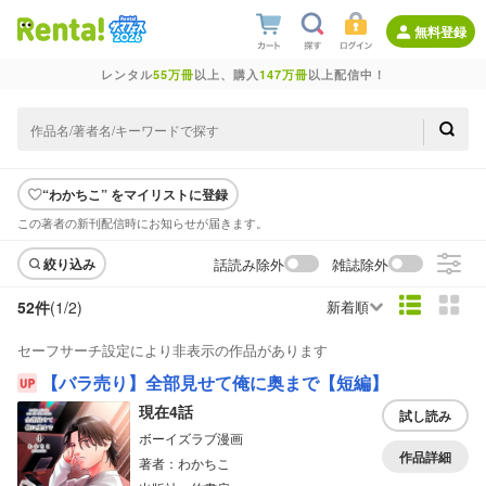
無料登録
レンタル
55万冊
以上、購入
147万冊
以上配信中！
“わかちこ” をマイリストに登録
この著者の新刊配信時にお知らせが届きます。
話読み除外
雑誌除外
絞り込み
52件
(1/
2
)
新着順
セーフサーチ設定により非表示の作品があります
【バラ売り】全部見せて俺に奥まで【短編】
現在4話
試し読み
ボーイズラブ漫画
作品詳細
著者：わかちこ