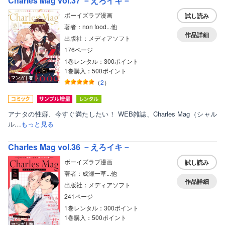
Charles Mag vol.37 －えろイキ－
ボーイズラブ漫画
試し読み
著者：non food...他
作品詳細
出版社：メディアソフト
176ページ
1巻レンタル：300ポイント
1巻購入：500ポイント
マンガ｜巻
（
2
）
アナタの性癖、今すぐ満たしたい！ WEB雑誌、Charles Mag（シャル
ル…
もっと見る
Charles Mag vol.36 －えろイキ－
ボーイズラブ漫画
試し読み
著者：成瀬一草...他
作品詳細
出版社：メディアソフト
241ページ
ボーイズラブ
1巻レンタル：300ポイント
1巻購入：500ポイント
ティーンズラブ
マンガ｜巻