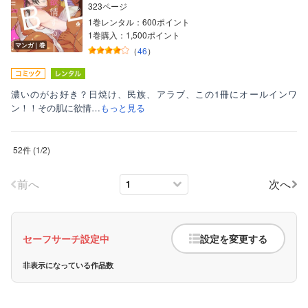
323ページ
1巻レンタル：600ポイント
1巻購入：1,500ポイント
マンガ｜巻
（
46
）
濃いのがお好き？日焼け、民族、アラブ、この1冊にオールインワ
ン！！その肌に欲情…
もっと見る
52件
(
1
/
2
)
前へ
次へ
セーフサーチ設定中
設定を変更する
非表示になっている作品数