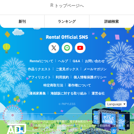
トップページへ
新刊
ランキング
詳細検索
Renta!について
ヘルプ
Q&A
お問い合わせ
作品リクエスト
ご意見ボックス
メールマガジン
アフィリエイト
利用規約
個人情報保護ポリシー
特定商取引法
著作権について
漫画家募集
海賊版に対する取り組み
運営会社
© PAPYLESS
ABJマークは、この電子書店・電子書籍配信サービスが、著作権者からコンテン
ツ使用許諾を得た正規版配信サービスであることを示す登録商標（登録番号 第
6091713号）です。ABJマークの詳細、ABJマークを掲示しているサービスの一
覧はこちら。