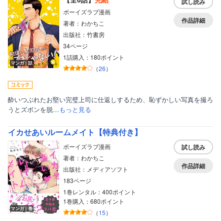
試し読み
ボーイズラブ漫画
作品詳細
著者：わかちこ
出版社：竹書房
34ページ
1話購入：180ポイント
マンガ｜話
（
26
）
酔いつぶれたお堅い完璧上司に仕返しするため、恥ずかしい写真を撮ろ
うとズボンを脱…
もっと見る
イカせあいルームメイト【特典付き】
ボーイズラブ漫画
試し読み
著者：わかちこ
作品詳細
出版社：メディアソフト
183ページ
1巻レンタル：400ポイント
1巻購入：680ポイント
マンガ｜巻
（
15
）