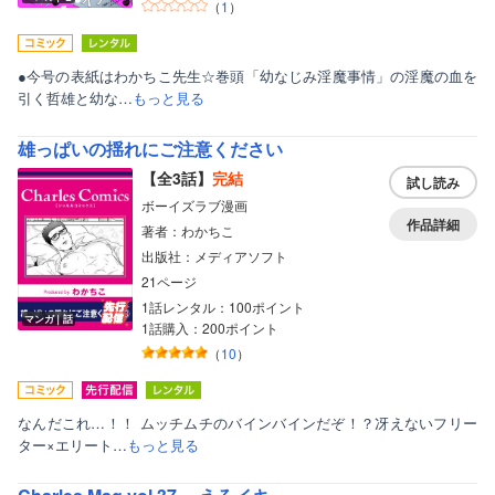
（
1
）
●今号の表紙はわかちこ先生☆巻頭「幼なじみ淫魔事情」の淫魔の血を
引く哲雄と幼な…
もっと見る
雄っぱいの揺れにご注意ください
【全3話】
完結
試し読み
ボーイズラブ漫画
作品詳細
著者：わかちこ
出版社：メディアソフト
21ページ
1話レンタル：100ポイント
マンガ｜話
1話購入：200ポイント
（
10
）
なんだこれ…！！ ムッチムチのバインバインだぞ！？冴えないフリー
ター×エリート…
もっと見る