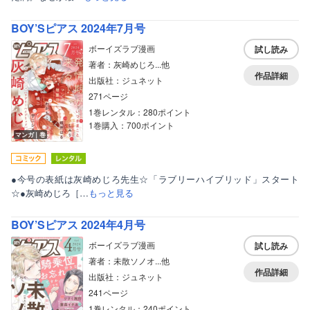
BOY’Sピアス 2024年7月号
ボーイズラブ漫画
試し読み
著者：灰崎めじろ...他
作品詳細
出版社：ジュネット
271ページ
1巻レンタル：280ポイント
1巻購入：700ポイント
マンガ｜巻
●今号の表紙は灰崎めじろ先生☆「ラブリーハイブリッド」スタート
☆●灰崎めじろ［…
もっと見る
BOY’Sピアス 2024年4月号
ボーイズラブ漫画
試し読み
著者：未散ソノオ...他
作品詳細
出版社：ジュネット
241ページ
1巻レンタル：240ポイント