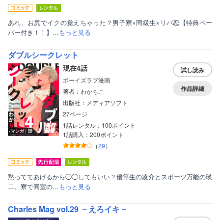
あれ、お尻でイクの覚えちゃった？男子寮×同級生×リバ恋【特典ペー
パー付き！！】…
もっと見る
ダブルシークレット
現在4話
試し読み
ボーイズラブ漫画
作品詳細
著者：わかちこ
出版社：メディアソフト
27ページ
1話レンタル：100ポイント
マンガ｜話
1話購入：200ポイント
（
29
）
黙っててあげるから◯◯してもいい？優等生の凌介とスポーツ万能の瑛
二。寮で同室の…
もっと見る
Charles Mag vol.29 －えろイキ－