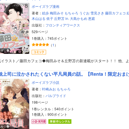
ボーイズラブ漫画
著者：
絵歩
梅田みそ
もちゃろ
うぐお
雪見さき
藤田カフェコ
木山はる
依子
丘野苫
in.
大島かもめ
恵庭
出版社：
フロンティアワークス
529ページ
1巻購入：745ポイント
（
1
）
ンガ｜巻
紙イラスト／藤田カフェコ◆梅田みそ＆丘野苫の新連載がスタート！！ 他、
貌上司に泣かされたくない平凡局員の話。【Renta！限定おま
ボーイズラブ小説
著者：
叶崎みお
もちゃろ
出版社：
パルプライド
198ページ
1巻レンタル：540ポイント
1巻購入：900ポイント
ベル｜巻