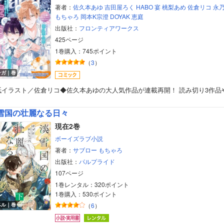
著者：
佐久本あゆ
吉田屋ろく
HABO
宴
桃梨あめ
佐倉リコ
永
もちゃろ
岡本K宗澄
DOYAK
恵庭
出版社：
フロンティアワークス
425ページ
1巻購入：745ポイント
（
3
）
ンガ｜巻
紙イラスト／佐倉リコ◆佐久本あゆの大人気作品が連載再開！ 読み切り3作品
雪国の壮麗なる日々
現在2巻
ボーイズラブ小説
著者：
サブロー
もちゃろ
出版社：
パルプライド
107ページ
1巻レンタル：320ポイント
1巻購入：530ポイント
ベル｜巻
（
6
）