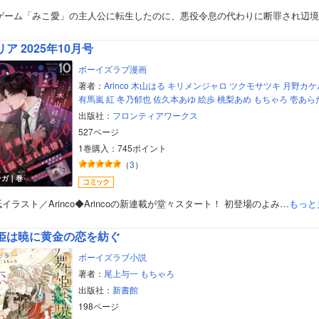
美女・美少女
Lゲーム「みこ愛」の主人公に転生したのに、悪役令息の代わりに断罪され辺
女性写真集
リア 2025年10月号
ボーイズラブ漫画
著者：
Arinco
木山はる
キリメンジャロ
ツクモサツキ
月野カケ
有馬嵐
紅
冬乃郁也
佐久本あゆ
絵歩
桃梨あめ
もちゃろ
壱あら
出版社：
フロンティアワークス
527ページ
1巻購入：745ポイント
（
3
）
ンガ｜巻
イラスト／Arinco◆Arincoの新連載が堂々スタート！ 初登場のよみ…
もっと
姫は暁に黄金の恋を紡ぐ
ボーイズラブ小説
著者：
尾上与一
もちゃろ
出版社：
新書館
198ページ