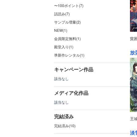
〜100ポイント(7)
話読み(7)
サンプル増量(2)
ノ
NEW(1)
貧
会員限定無料(1)
殿堂入り(1)
放
準新作レンタル(1)
キャンペーン作品
該当なし
メディア化作品
該当なし
ノ
完結済み
王
完結済み(10)
淡