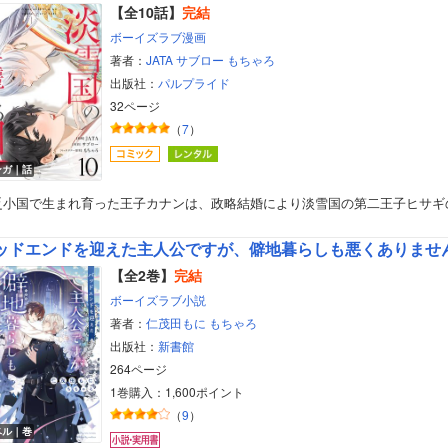
【全10話】
完結
ボーイズラブ漫画
著者：
JATA
サブロー
もちゃろ
出版社：
パルプライド
32ページ
（
7
）
ンガ｜話
乏小国で生まれ育った王子カナンは、政略結婚により淡雪国の第二王子ヒサギ
ッドエンドを迎えた主人公ですが、僻地暮らしも悪くありませ
【全2巻】
完結
ボーイズラブ小説
著者：
仁茂田もに
もちゃろ
出版社：
新書館
264ページ
ボーイズラブ
1巻購入：1,600ポイント
（
9
）
ティーンズラブ
ベル｜巻