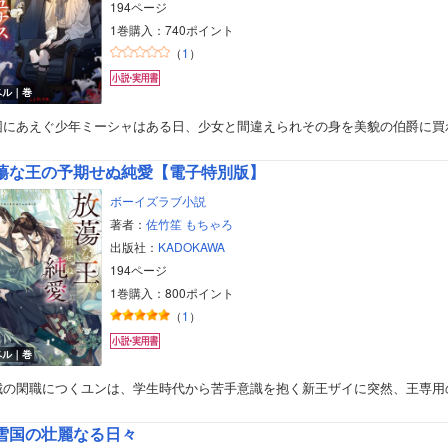
194ページ
1巻購入：740ポイント
（
1
）
ベル｜巻
困にあえぐ少年ミーシャはある日、少女と間違えられその身を美貌の伯爵に買
蕩な王の予期せぬ純愛【電子特別版】
ボーイズラブ小説
著者：
佐竹笙
もちゃろ
出版社：
KADOKAWA
194ページ
1巻購入：800ポイント
（
1
）
ベル｜巻
城の閑職につくユンは、学生時代から苦手意識を抱く新王ザイに突然、王専用
雪国の壮麗なる日々