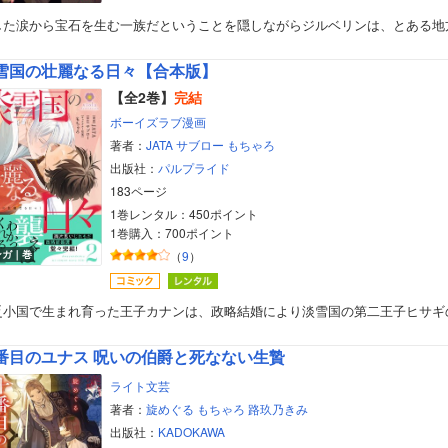
した涙から宝石を生む一族だということを隠しながらジルベリンは、とある地
雪国の壮麗なる日々【合本版】
【全2巻】
完結
ボーイズラブ漫画
著者：
JATA
サブロー
もちゃろ
出版社：
パルプライド
183ページ
1巻レンタル：450ポイント
1巻購入：700ポイント
ンガ｜巻
（
9
）
乏小国で生まれ育った王子カナンは、政略結婚により淡雪国の第二王子ヒサギ
番目のユナス 呪いの伯爵と死なない生贄
ライト文芸
著者：
旋めぐる
もちゃろ
路玖乃きみ
出版社：
KADOKAWA