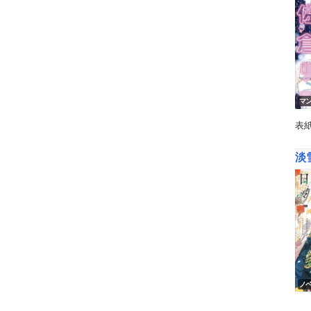
マ
表
淡
ノ