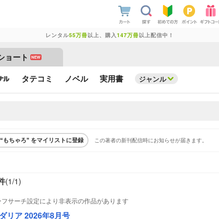
レンタル
55万冊
以上、購入
147万冊
以上配信中！
ショート
NEW
タテコミ
ノベル
実用書
ジャンル
この著者の新刊配信時にお知らせが届きます。
“もちゃろ” をマイリストに登録
件
(1/
1
)
ーフサーチ設定により非表示の作品があります
ダリア 2026年8月号