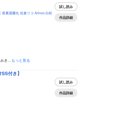
試し読み
紅
座裏屋蘭丸
佐倉リコ
Arinco
白松
作品詳細
よみき…
もっと見る
けSS付き】
試し読み
作品詳細