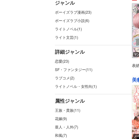
ジャンル
ボーイズラブ漫画(23)
ボーイズラブ小説(6)
ライトノベル(1)
ライト文芸(1)
詳細ジャンル
マ
恋愛(23)
表
SF・ファンタジー(11)
ラブコメ(2)
美
ライトノベル・女性向(1)
属性ジャンル
王族・貴族(11)
花嫁(9)
亜人・人外(7)
和風(7)
ノ