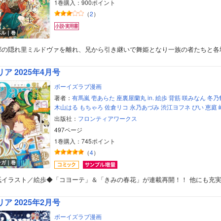
1巻購入：900ポイント
（
2
）
ベル｜巻
郷の隠れ里ミルドヴァを離れ、兄から引き継いで舞姫となり一族の者たちと各
リア 2025年4月号
ボーイズラブ漫画
著者：
有馬嵐
壱あらた
座裏屋蘭丸
in.
絵歩
背筋
咲みなん
冬乃
木山はる
もちゃろ
佐倉リコ
永乃あづみ
渋江ヨフネ
ぴい
恵庭
出版社：
フロンティアワークス
497ページ
1巻購入：745ポイント
（
4
）
ンガ｜巻
紙イラスト／絵歩◆「コヨーテ」＆「きみの春花」が連載再開！！ 他にも充
リア 2025年2月号
ボーイズラブ漫画