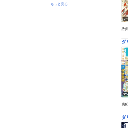
もっと見る
ノ
故
ダ
マ
表
ダ