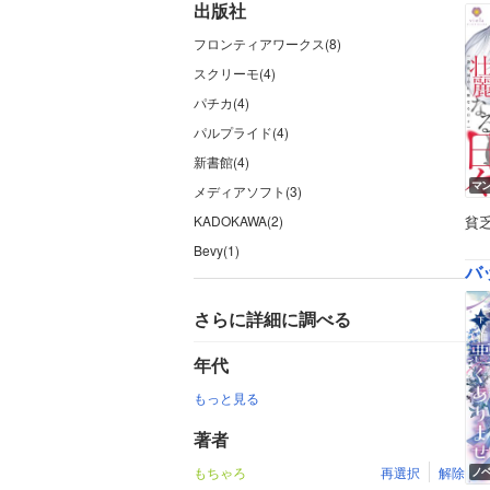
出版社
フロンティアワークス(8)
スクリーモ(4)
パチカ(4)
パルプライド(4)
新書館(4)
マ
メディアソフト(3)
KADOKAWA(2)
貧
Bevy(1)
バ
さらに詳細に調べる
年代
もっと見る
著者
もちゃろ
再選択
解除
ノ