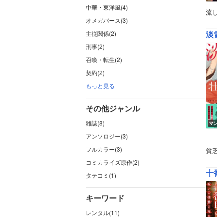
中華・東洋風(4)
流
オメガバース(3)
淡
主従関係(2)
刑事(2)
召喚・転生(2)
契約(2)
もっと見る
その他ジャンル
雑誌(8)
マ
アンソロジー(3)
フルカラー(3)
貧
コミカライズ原作(2)
十
タテコミ(1)
キーワード
レンタル(11)