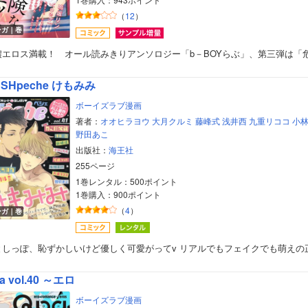
（
12
）
ンガ｜巻
濃エロス満載！ オール読みきりアンソロジー「b－BOYらぶ」、第三弾は「
SHpeche けもみみ
ボーイズラブ漫画
著者：
オオヒラヨウ
大月クルミ
藤峰式
浅井西
九重リココ
小
野田あこ
出版社：
海王社
255ページ
1巻レンタル：500ポイント
1巻購入：900ポイント
（
4
）
ンガ｜巻
としっぽ、恥ずかしいけど優しく可愛がってv リアルでもフェイクでも萌えの
a vol.40 ～エロ
ボーイズラブ漫画