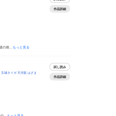
作品詳細
誰の前…
もっと見る
試し読み
う
五城タイガ
天河藍
はざま
作品詳細
るの…
もっと見る