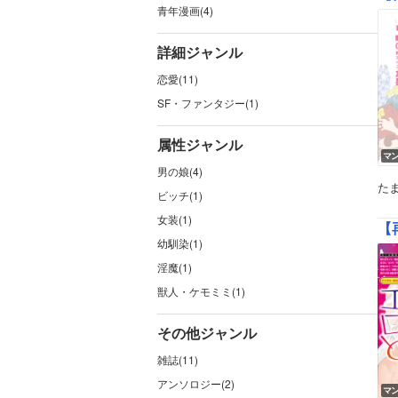
青年漫画(4)
詳細ジャンル
恋愛(11)
SF・ファンタジー(1)
属性ジャンル
マ
男の娘(4)
た
ビッチ(1)
女装(1)
【
幼馴染(1)
淫魔(1)
獣人・ケモミミ(1)
その他ジャンル
雑誌(11)
アンソロジー(2)
マ