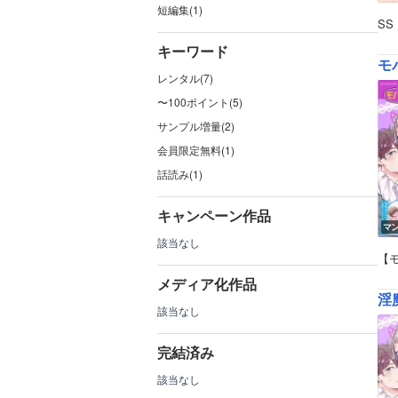
短編集(1)
S
キーワード
モバ
レンタル(7)
〜100ポイント(5)
サンプル増量(2)
会員限定無料(1)
話読み(1)
キャンペーン作品
マ
該当なし
【モ
メディア化作品
淫
該当なし
完結済み
該当なし