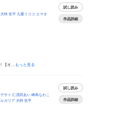
試し読み
犬時
笑平
九重リココ
エマオ
作品詳細
！【オ…
もっと見る
試し読み
ヒデサト
仁茂田あい
峰島なわこ
作品詳細
プルガリア
犬時
笑平