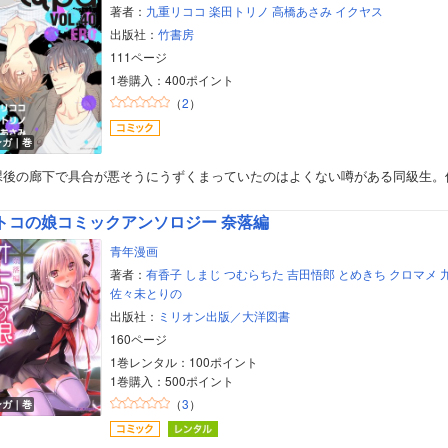
著者：
九重リココ
楽田トリノ
高橋あさみ
イクヤス
出版社：
竹書房
111ページ
1巻購入：400ポイント
（
2
）
ンガ｜巻
課後の廊下で具合が悪そうにうずくまっていたのはよくない噂がある同級生。
トコの娘コミックアンソロジー 奈落編
青年漫画
著者：
有香子
しまじ
つむらちた
吉田悟郎
とめきち
クロマメ
佐々未とりの
出版社：
ミリオン出版／大洋図書
160ページ
1巻レンタル：100ポイント
1巻購入：500ポイント
（
3
）
ンガ｜巻