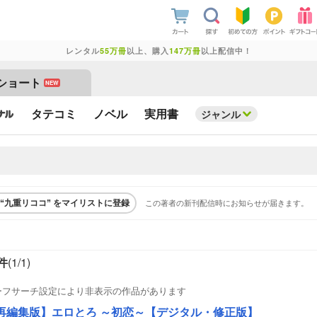
レンタル
55万冊
以上、購入
147万冊
以上配信中！
ショート
NEW
タテコミ
ノベル
実用書
ジャンル
この著者の新刊配信時にお知らせが届きます。
“九重リココ” をマイリストに登録
件
(1/
1
)
ーフサーチ設定により非表示の作品があります
再編集版】エロとろ ～初恋～【デジタル・修正版】