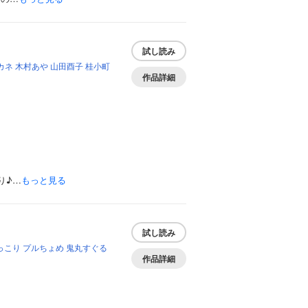
試し読み
カネ
木村あや
山田酉子
桂小町
作品詳細
り♪…
もっと見る
試し読み
っこり
プルちょめ
鬼丸すぐる
作品詳細