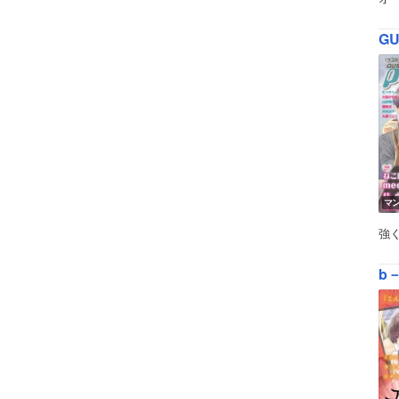
GU
マ
強
b