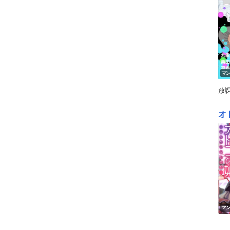
マ
放
オ
マ