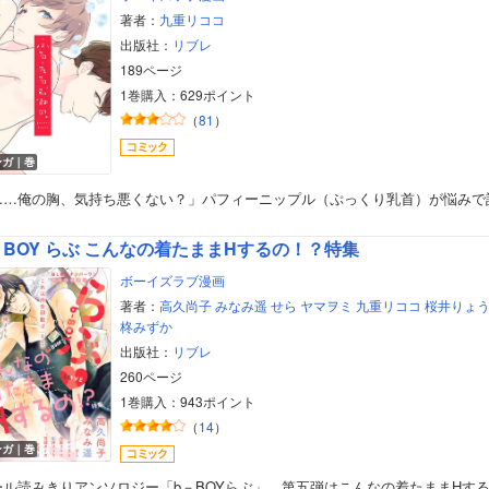
著者：
九重リココ
出版社：
リブレ
189ページ
1巻購入：629ポイント
（
81
）
ンガ｜巻
……俺の胸、気持ち悪くない？」パフィーニップル（ぷっくり乳首）が悩みで
－BOY らぶ こんなの着たままHするの！？特集
ボーイズラブ漫画
著者：
高久尚子
みなみ遥
せら
ヤマヲミ
九重リココ
桜井りょ
柊みずか
出版社：
リブレ
260ページ
1巻購入：943ポイント
ボーイズラブ
（
14
）
ンガ｜巻
ティーンズラブ
ール読みきりアンソロジー「b－BOYらぶ」、第五弾はこんなの着たままHす