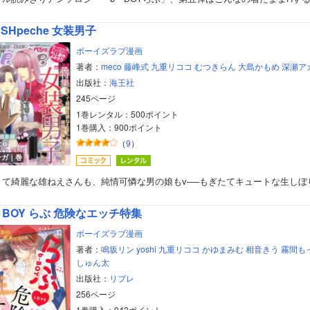
美女・美少女
SHpeche 女装男子
女性写真集
ボーイズラブ漫画
著者：
meco
藤峰式
九重リココ
むつきらん
大島かもめ
深瀬ア
出版社：
海王社
245ページ
1巻レンタル：500ポイント
1巻購入：900ポイント
（
9
）
ンガ｜巻
くて綺麗な雄ねえさんも、純情可憐な男の娘もv──もぎたてキュートな生しぼ
－BOY らぶ 危険なエッチ特集
ボーイズラブ漫画
著者：
鳴坂リン
yoshi
九重リココ
かゆまみむ
相音きう
霧間も
しゅん太
出版社：
リブレ
256ページ
1巻購入：943ポイント