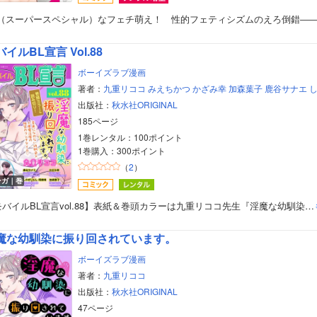
S（スーパースペシャル）なフェチ萌え！ 性的フェティシズムのえろ倒錯―
イルBL宣言 Vol.88
ボーイズラブ漫画
著者：
九重リココ
みえちかつ
かざみ幸
加森葉子
鹿谷サナエ
出版社：
秋水社ORIGINAL
185ページ
1巻レンタル：100ポイント
1巻購入：300ポイント
（
2
）
ンガ｜巻
バイルBL宣言vol.88】表紙＆巻頭カラーは九重リココ先生『淫魔な幼馴染…
魔な幼馴染に振り回されています。
ボーイズラブ漫画
著者：
九重リココ
出版社：
秋水社ORIGINAL
47ページ