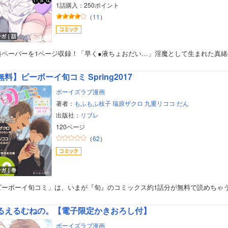
1話購入：250ポイント
（
11
）
ンガ｜話
典ペーパーを1ページ収録！「早く●液ちょおだい…」淫魔として生まれた真緒
無料】ビーボーイ旬コミ Spring2017
ボーイズラブ漫画
著者：
もふもふ枝子
瑞原ザクロ
九重リココ
だん
出版社：
リブレ
120ページ
（
62
）
ンガ｜巻
ビーボーイ旬コミ」は、いまが『旬』のコミックス約1話分が無料で読めちゃ
るえるむねの。【電子限定かきおろし付】
ボーイズラブ漫画