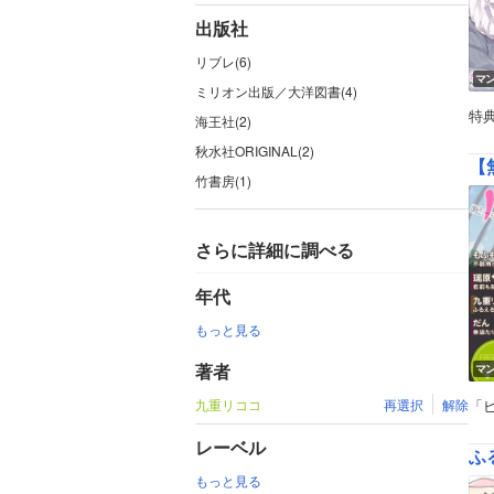
出版社
リブレ(6)
マ
ミリオン出版／大洋図書(4)
特
海王社(2)
秋水社ORIGINAL(2)
【
竹書房(1)
さらに詳細に調べる
年代
もっと見る
著者
マ
九重リココ
再選択
解除
「
レーベル
ふ
もっと見る