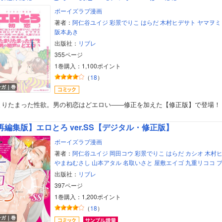
ボーイズラブ漫画
著者：
阿仁谷ユイジ
彩景でりこ
はらだ
木村ヒデサト
ヤマヲミ
阪本あき
出版社：
リブレ
355ページ
1巻購入：1,100ポイント
（
18
）
ンガ｜巻
まりたまった性欲。男の初恋はどエロい――修正を加えた【修正版】で登場！
再編集版】エロとろ ver.SS【デジタル・修正版】
ボーイズラブ漫画
著者：
阿仁谷ユイジ
岡田コウ
彩景でりこ
はらだ
カシオ
木村
やまねむさし
山本アタル
名取いさと
屋敷エイゴ
九重リココ
出版社：
リブレ
397ページ
1巻購入：1,200ポイント
（
18
）
ンガ｜巻