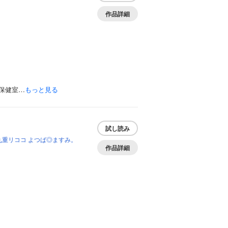
作品詳細
保健室…
もっと見る
試し読み
九重リココ
よつば◎ますみ。
作品詳細