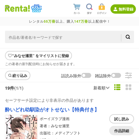
無料登録
レンタル
55万冊
以上、購入
147万冊
以上配信中！
“みなせ瀬里” をマイリストに登録
この著者の新刊配信時にお知らせが届きます。
話読み除外
雑誌除外
絞り込み
19件
(1/
1
)
新着順
セーフサーチ設定により非表示の作品があります
酔いどれ幼馴染がオトせない【特典付き】
ボーイズラブ漫画
試し読み
著者：みなせ瀬里
作品詳細
出版社：メディアソフト