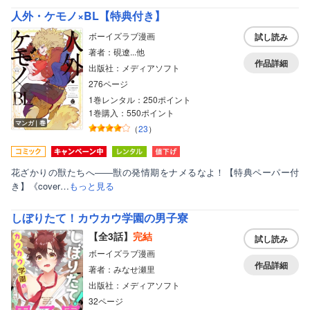
人外・ケモノ×BL【特典付き】
ボーイズラブ漫画
試し読み
著者：硯遼...他
作品詳細
出版社：メディアソフト
276ページ
1巻レンタル：250ポイント
1巻購入：550ポイント
マンガ｜巻
（
23
）
花ざかりの獣たちへ――獣の発情期をナメるなよ！【特典ペーパー付
き】《cover…
もっと見る
しぼりたて！カウカウ学園の男子寮
【全3話】
完結
試し読み
ボーイズラブ漫画
作品詳細
著者：みなせ瀬里
出版社：メディアソフト
32ページ