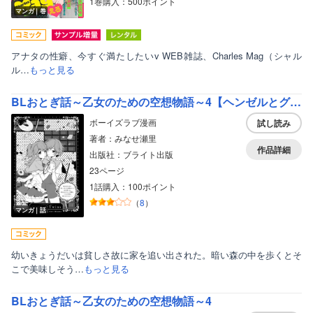
1巻購入：500ポイント
マンガ｜巻
アナタの性癖、今すぐ満たしたいv WEB雑誌、Charles Mag（シャル
ル…
もっと見る
BLおとぎ話～乙女のための空想物語～4【ヘンゼルとグレーテル】Candy☆Twins
ボーイズラブ漫画
試し読み
著者：みなせ瀬里
作品詳細
出版社：ブライト出版
23ページ
1話購入：100ポイント
（
8
）
マンガ｜話
幼いきょうだいは貧しさ故に家を追い出された。暗い森の中を歩くとそ
こで美味しそう…
もっと見る
BLおとぎ話～乙女のための空想物語～4