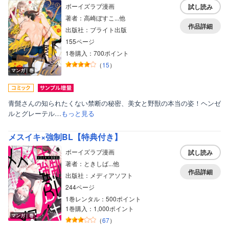
ボーイズラブ漫画
試し読み
著者：高崎ぼすこ...他
作品詳細
出版社：ブライト出版
155ページ
1巻購入：700ポイント
（
15
）
マンガ｜巻
青髭さんの知られたくない禁断の秘密、美女と野獣の本当の姿！ヘンゼ
ルとグレーテル…
もっと見る
メスイキ×強制BL【特典付き】
ボーイズラブ漫画
試し読み
著者：ときしば...他
作品詳細
出版社：メディアソフト
244ページ
1巻レンタル：500ポイント
1巻購入：1,000ポイント
マンガ｜巻
（
67
）