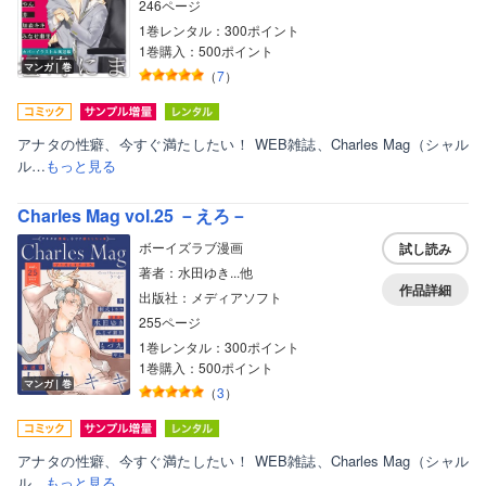
246ページ
1巻レンタル：300ポイント
1巻購入：500ポイント
マンガ｜巻
（
7
）
アナタの性癖、今すぐ満たしたい！ WEB雑誌、Charles Mag（シャル
ル…
もっと見る
Charles Mag vol.25 －えろ－
ボーイズラブ漫画
試し読み
著者：水田ゆき...他
作品詳細
出版社：メディアソフト
255ページ
1巻レンタル：300ポイント
1巻購入：500ポイント
マンガ｜巻
（
3
）
アナタの性癖、今すぐ満たしたい！ WEB雑誌、Charles Mag（シャル
ル…
もっと見る