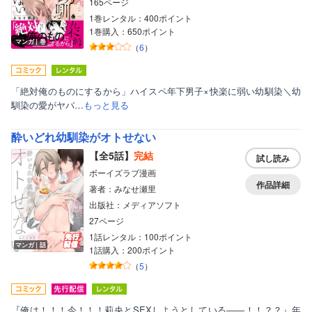
165ページ
1巻レンタル：400ポイント
1巻購入：650ポイント
マンガ｜巻
（
6
）
「絶対俺のものにするから」ハイスペ年下男子×快楽に弱い幼馴染＼幼
馴染の愛がヤバ…
もっと見る
酔いどれ幼馴染がオトせない
【全5話】
完結
試し読み
ボーイズラブ漫画
作品詳細
著者：みなせ瀬里
出版社：メディアソフト
27ページ
1話レンタル：100ポイント
マンガ｜話
1話購入：200ポイント
（
5
）
『俺は！！！今！！！莉央とSEXしようとしている――！！？？』年