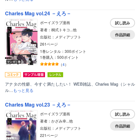
Charles Mag vol.24 －えろ－
ボーイズラブ漫画
試し読み
著者：桐式トキコ...他
作品詳細
出版社：メディアソフト
261ページ
1巻レンタル：300ポイント
1巻購入：500ポイント
マンガ｜巻
（
4
）
アナタの性癖、今すぐ満たしたい！ WEB雑誌、Charles Mag（シャル
ル…
もっと見る
Charles Mag vol.23 －えろ－
ボーイズラブ漫画
試し読み
著者：かざみ幸...他
作品詳細
出版社：メディアソフト
221ページ