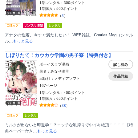
1巻レンタル：300ポイント
1巻購入：500ポイント
マンガ｜巻
（
3
）
アナタの性癖、今すぐ満たしたい！ WEB雑誌、Charles Mag（シャル
ル…
もっと見る
しぼりたて！カウカウ学園の男子寮【特典付き】
ボーイズラブ漫画
試し読み
著者：みなせ瀬里
作品詳細
出版社：メディアソフト
167ページ
1巻レンタル：400ポイント
1巻購入：650ポイント
マンガ｜巻
（
38
）
ミルクが出ないと即退学！？エッチな乳搾りで中イキ絶頂！！！！【特
典ペーパー付き…
もっと見る