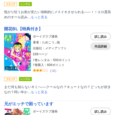
悦がり狂うお前が見たい強制的にメスイキさせられる――！！エロ度高
めのオール読み…
もっと見る
開花BL【特典付き】
ボーイズラブ漫画
試し読み
著者：ためこう...他
作品詳細
出版社：メディアソフト
228ページ
1巻レンタル：500ポイント
1巻購入：926ポイント
マンガ｜巻
（
12
）
まだ何も知らないキミへ──クールなの？キュートなの？どっちが好き
なの？同い年か…
もっと見る
兄がエッチで困っています
ボーイズラブ漫画
試し読み