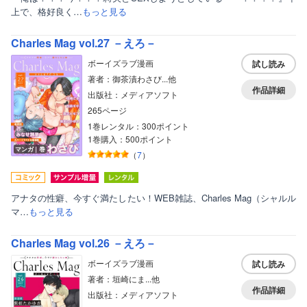
上で、格好良く…
もっと見る
Charles Mag vol.27 －えろ－
ボーイズラブ漫画
試し読み
著者：御茶漬わさび...他
作品詳細
出版社：メディアソフト
265ページ
1巻レンタル：300ポイント
1巻購入：500ポイント
マンガ｜巻
（
7
）
アナタの性癖、今すぐ満たしたい！WEB雑誌、Charles Mag（シャルル
マ…
もっと見る
Charles Mag vol.26 －えろ－
ボーイズラブ漫画
試し読み
著者：垣崎にま...他
作品詳細
出版社：メディアソフト