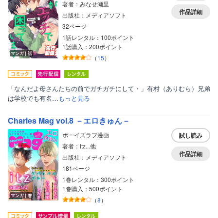
著者：みなせ瀬里
作品詳細
出版社：メディアソフト
32ページ
1話レンタル：100ポイント
1話購入：200ポイント
マンガ｜話
（
15
）
「なんだよ母さんたちの前でガチガチにして・」有村（ありむら）兄弟
は学校でも有名…
もっと見る
Charles Mag vol.8 －エロきゅん－
ボーイズラブ漫画
試し読み
著者：itz...他
作品詳細
出版社：メディアソフト
181ページ
1巻レンタル：300ポイント
1巻購入：500ポイント
マンガ｜巻
（
8
）