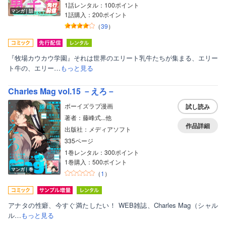
1話レンタル：100ポイント
マンガ｜話
1話購入：200ポイント
（
39
）
『牧場カウカウ学園』それは世界のエリート乳牛たちが集まる、エリー
ボーイズラブ
ト牛の、エリー…
もっと見る
ティーンズラブ
Charles Mag vol.15 －えろ－
美女・美少女
ボーイズラブ漫画
試し読み
著者：藤峰式...他
女性写真集
作品詳細
出版社：メディアソフト
335ページ
1巻レンタル：300ポイント
1巻購入：500ポイント
マンガ｜巻
（
1
）
アナタの性癖、今すぐ満たしたい！ WEB雑誌、Charles Mag（シャル
ル…
もっと見る