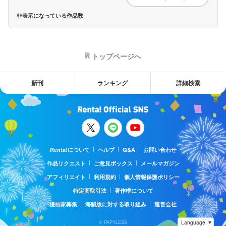
非表示になっている作品数
トップページへ
新刊
ランキング
詳細検索
Renta!について
ヘルプ
Q&A
お問い合わせ
作品リクエスト
ご意見ボックス
メールマガジン
アフィリエイト
利用規約
個人情報保護ポリシー
特定商取引法
著作権について
漫画家募集
海賊版に対する取り組み
運営会社
© PAPYLESS