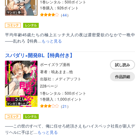
1巻レンタル：500ポイント
1巻購入：926ポイント
マンガ｜巻
（
44
）
平均年齢45歳たちの極上エッチ大人の夜は濃密愛欲のなかで一晩中
――乱れろ【特典…
もっと見る
スパダリ×開発BL【特典付き】
ボーイズラブ漫画
試し読み
著者：暁あまま...他
作品詳細
出版社：メディアソフト
228ページ
1巻レンタル：500ポイント
1巻購入：1,000ポイント
マンガ｜巻
（
21
）
――この世のすべて、俺に任せろ絶頂さえもハイスペック社長が新人デ
リヘルに手ほど…
もっと見る