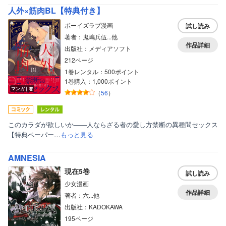
ボーイズラブ
人外×筋肉BL【特典付き】
ティーンズラブ
ボーイズラブ漫画
試し読み
著者：鬼嶋兵伍...他
美女・美少女
作品詳細
出版社：メディアソフト
女性写真集
212ページ
1巻レンタル：500ポイント
1巻購入：1,000ポイント
マンガ｜巻
（
56
）
このカラダが欲しいか――人ならざる者の愛し方禁断の異種間セックス
【特典ペーパー…
もっと見る
AMNESIA
現在5巻
試し読み
少女漫画
作品詳細
著者：六...他
出版社：KADOKAWA
195ページ