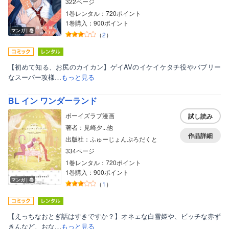
322ページ
1巻レンタル：720ポイント
1巻購入：900ポイント
マンガ｜巻
（
2
）
【初めて知る、お尻のカイカン】ゲイAVのイケイケタチ役やバブリー
なスーパー攻様…
もっと見る
BL イン ワンダーランド
ボーイズラブ漫画
試し読み
著者：見崎夕...他
作品詳細
出版社：ふゅーじょんぷろだくと
334ページ
1巻レンタル：720ポイント
1巻購入：900ポイント
マンガ｜巻
（
1
）
【えっちなおとぎ話はすきですか？】オネェな白雪姫や、ビッチな赤ず
きんなど、おな…
もっと見る