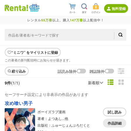
無料登録
レンタル
55万冊
以上、購入
147万冊
以上配信中！
“ミニワ” をマイリストに登録
この著者の新刊配信時にお知らせが届きます。
話読み除外
雑誌除外
絞り込み
9件
(1/
1
)
新着順
セーフサーチ設定により非表示の作品があります
攻め喰い男子
ボーイズラブ漫画
試し読み
著者：よつあし...他
作品詳細
出版社：ふゅーじょんぷろだくと