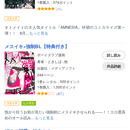
1巻購入：574ポイント
マンガ｜巻
（
1
）
オトメイトの大人気タイトル『AMNESIA』待望のコミカライズ第一
弾！！ 8月…
もっと見る
メスイキ×強制BL【特典付き】
ボーイズラブ漫画
試し読み
著者：ときしば...他
作品詳細
出版社：メディアソフト
244ページ
1巻レンタル：500ポイント
1巻購入：1,000ポイント
マンガ｜巻
（
67
）
悦がり狂うお前が見たい強制的にメスイキさせられる――！！エロ度高
めのオール読み…
もっと見る