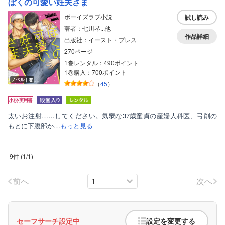
ぼくの可愛い妊夫さま
ボーイズラブ小説
試し読み
著者：七川琴...他
作品詳細
出版社：イースト・プレス
270ページ
1巻レンタル：490ポイント
1巻購入：700ポイント
ノベル｜巻
（
45
）
太いお注射……してください。気弱な37歳童貞の産婦人科医、弓削の
もとに下腹部か…
もっと見る
9件
(
1
/
1
)
前へ
次へ
セーフサーチ設定中
設定を変更する