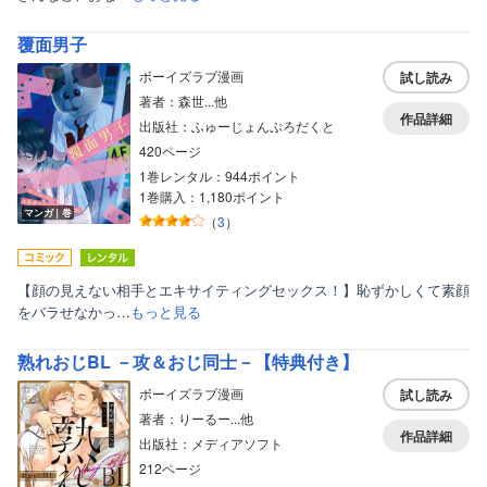
覆面男子
ボーイズラブ漫画
試し読み
著者：森世...他
作品詳細
出版社：ふゅーじょんぷろだくと
420ページ
1巻レンタル：944ポイント
1巻購入：1,180ポイント
マンガ｜巻
（
3
）
【顔の見えない相手とエキサイティングセックス！】恥ずかしくて素顔
をバラせなかっ…
もっと見る
熟れおじBL －攻＆おじ同士－【特典付き】
ボーイズラブ漫画
試し読み
著者：りーるー...他
作品詳細
出版社：メディアソフト
212ページ