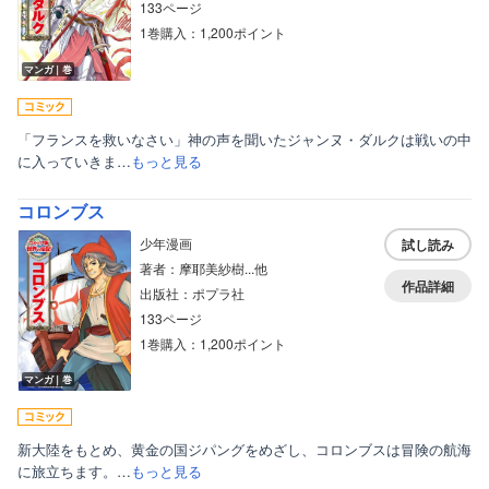
133ページ
1巻購入：1,200ポイント
マンガ｜巻
「フランスを救いなさい」神の声を聞いたジャンヌ・ダルクは戦いの中
に入っていきま…
もっと見る
コロンブス
少年漫画
試し読み
著者：摩耶美紗樹...他
作品詳細
出版社：ポプラ社
133ページ
1巻購入：1,200ポイント
マンガ｜巻
新大陸をもとめ、黄金の国ジパングをめざし、コロンブスは冒険の航海
に旅立ちます。…
もっと見る