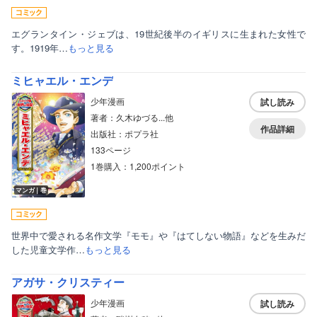
エグランタイン・ジェブは、19世紀後半のイギリスに生まれた女性で
す。1919年…
もっと見る
ミヒャエル・エンデ
少年漫画
試し読み
著者：久木ゆづる...他
作品詳細
出版社：ポプラ社
133ページ
1巻購入：1,200ポイント
マンガ｜巻
世界中で愛される名作文学『モモ』や『はてしない物語』などを生みだ
した児童文学作…
もっと見る
アガサ・クリスティー
少年漫画
試し読み