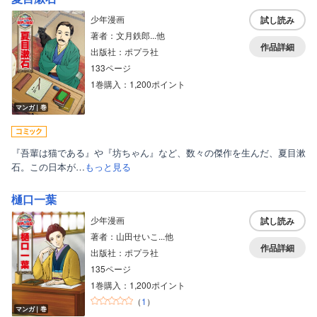
少年漫画
試し読み
著者：文月鉄郎...他
作品詳細
出版社：ポプラ社
133ページ
1巻購入：1,200ポイント
マンガ｜巻
『吾輩は猫である』や『坊ちゃん』など、数々の傑作を生んだ、夏目漱
石。この日本が…
もっと見る
樋口一葉
少年漫画
試し読み
著者：山田せいこ...他
作品詳細
出版社：ポプラ社
135ページ
1巻購入：1,200ポイント
（
1
）
マンガ｜巻