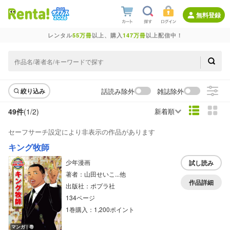
無料登録
レンタル
55万冊
以上、購入
147万冊
以上配信中！
話読み除外
雑誌除外
絞り込み
49件
(1/
2
)
新着順
セーフサーチ設定により非表示の作品があります
キング牧師
少年漫画
試し読み
著者：山田せいこ...他
作品詳細
出版社：ポプラ社
134ページ
1巻購入：1,200ポイント
マンガ｜巻