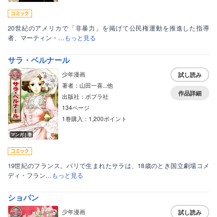
20世紀のアメリカで「非暴力」を掲げて公民権運動を推進した指導
者、マーティン・…
もっと見る
サラ・ベルナール
少年漫画
試し読み
著者：山田一喜...他
作品詳細
出版社：ポプラ社
134ページ
1巻購入：1,200ポイント
マンガ｜巻
19世紀のフランス。パリで生まれたサラは、18歳のとき国立劇場コメ
ディ・フラン…
もっと見る
ショパン
少年漫画
試し読み