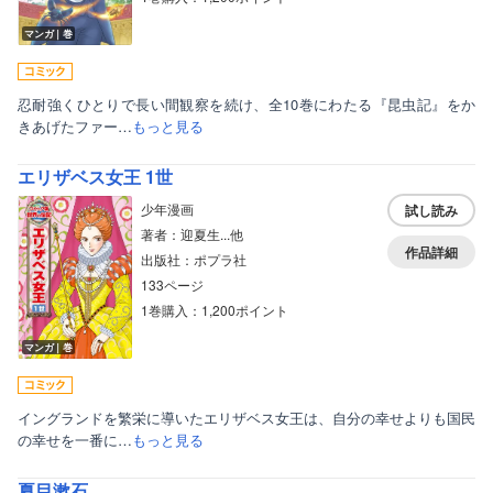
マンガ｜巻
忍耐強くひとりで長い間観察を続け、全10巻にわたる『昆虫記』をか
きあげたファー…
もっと見る
エリザベス女王 1世
少年漫画
試し読み
著者：迎夏生...他
作品詳細
出版社：ポプラ社
133ページ
1巻購入：1,200ポイント
マンガ｜巻
イングランドを繁栄に導いたエリザベス女王は、自分の幸せよりも国民
の幸せを一番に…
もっと見る
夏目漱石