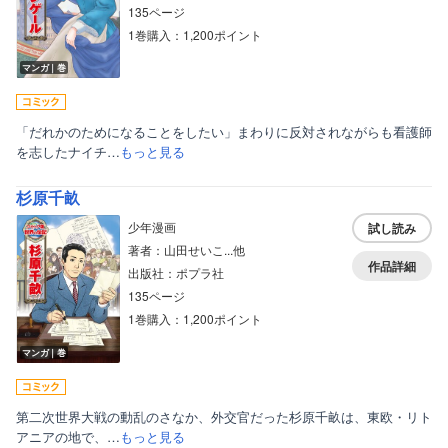
135ページ
1巻購入：1,200ポイント
マンガ｜巻
「だれかのためになることをしたい」まわりに反対されながらも看護師
を志したナイチ…
もっと見る
杉原千畝
少年漫画
試し読み
著者：山田せいこ...他
作品詳細
出版社：ポプラ社
135ページ
1巻購入：1,200ポイント
マンガ｜巻
第二次世界大戦の動乱のさなか、外交官だった杉原千畝は、東欧・リト
アニアの地で、…
もっと見る