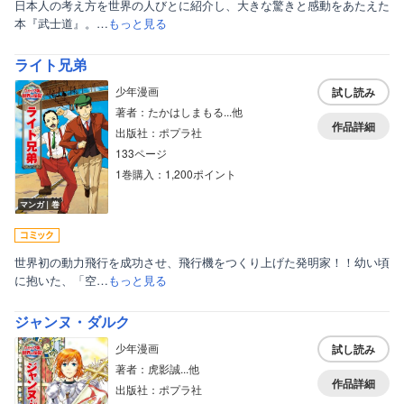
日本人の考え方を世界の人びとに紹介し、大きな驚きと感動をあたえた
本『武士道』。…
もっと見る
ライト兄弟
少年漫画
試し読み
著者：たかはしまもる...他
作品詳細
出版社：ポプラ社
133ページ
1巻購入：1,200ポイント
マンガ｜巻
世界初の動力飛行を成功させ、飛行機をつくり上げた発明家！！幼い頃
に抱いた、「空…
もっと見る
ジャンヌ・ダルク
少年漫画
試し読み
著者：虎影誠...他
作品詳細
出版社：ポプラ社