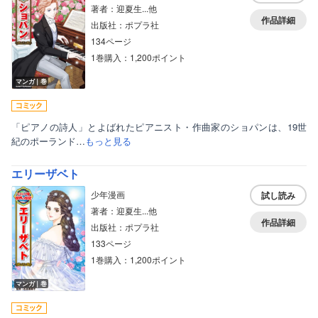
著者：迎夏生...他
作品詳細
出版社：ポプラ社
134ページ
1巻購入：1,200ポイント
マンガ｜巻
「ピアノの詩人」とよばれたピアニスト・作曲家のショパンは、19世
紀のポーランド…
もっと見る
エリーザベト
少年漫画
試し読み
著者：迎夏生...他
作品詳細
出版社：ポプラ社
133ページ
1巻購入：1,200ポイント
マンガ｜巻