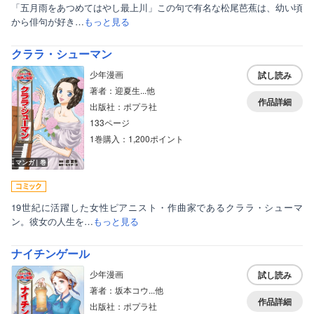
「五月雨をあつめてはやし最上川」この句で有名な松尾芭蕉は、幼い頃
から俳句が好き…
もっと見る
クララ・シューマン
少年漫画
試し読み
著者：迎夏生...他
作品詳細
出版社：ポプラ社
133ページ
1巻購入：1,200ポイント
マンガ｜巻
ボーイズラブ
ティーンズラブ
19世紀に活躍した女性ピアニスト・作曲家であるクララ・シューマ
美女・美少女
ン。彼女の人生を…
もっと見る
女性写真集
ナイチンゲール
少年漫画
試し読み
著者：坂本コウ...他
作品詳細
出版社：ポプラ社