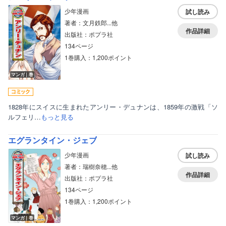
少年漫画
試し読み
著者：文月鉄郎...他
作品詳細
出版社：ポプラ社
134ページ
1巻購入：1,200ポイント
マンガ｜巻
1828年にスイスに生まれたアンリー・デュナンは、1859年の激戦「ソ
ルフェリ…
もっと見る
エグランタイン・ジェブ
少年漫画
試し読み
著者：瑞樹奈穂...他
作品詳細
出版社：ポプラ社
134ページ
1巻購入：1,200ポイント
マンガ｜巻