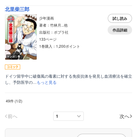
北里柴三郎
少年漫画
試し読み
著者：竹林月...他
作品詳細
出版社：ポプラ社
133ページ
1巻購入：1,200ポイント
マンガ｜巻
ドイツ留学中に破傷風の毒素に対する免疫抗体を発見し血清療法を確立
し、予防医学の…
もっと見る
49件
(
1
/
2
)
前へ
次へ