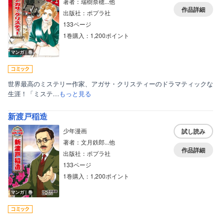
著者：瑞樹奈穂...他
作品詳細
出版社：ポプラ社
133ページ
1巻購入：1,200ポイント
マンガ｜巻
世界最高のミステリー作家、アガサ・クリスティーのドラマティックな
生涯！「ミステ…
もっと見る
新渡戸稲造
少年漫画
試し読み
著者：文月鉄郎...他
作品詳細
出版社：ポプラ社
133ページ
1巻購入：1,200ポイント
マンガ｜巻