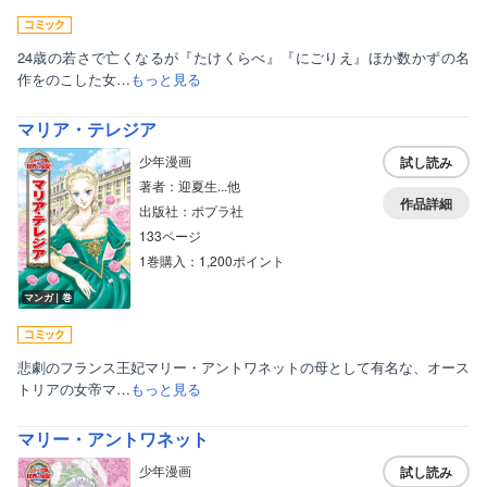
24歳の若さで亡くなるが『たけくらべ』『にごりえ』ほか数かずの名
作をのこした女…
もっと見る
マリア・テレジア
少年漫画
試し読み
著者：迎夏生...他
作品詳細
出版社：ポプラ社
133ページ
1巻購入：1,200ポイント
マンガ｜巻
悲劇のフランス王妃マリー・アントワネットの母として有名な、オース
トリアの女帝マ…
もっと見る
マリー・アントワネット
少年漫画
試し読み