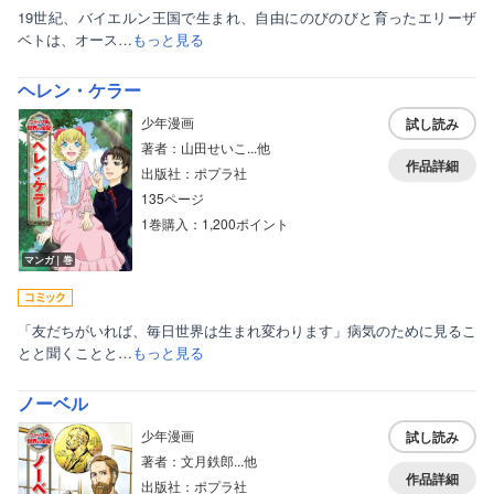
19世紀、バイエルン王国で生まれ、自由にのびのびと育ったエリーザ
ベトは、オース…
もっと見る
ヘレン・ケラー
少年漫画
試し読み
著者：山田せいこ...他
作品詳細
出版社：ポプラ社
135ページ
1巻購入：1,200ポイント
マンガ｜巻
「友だちがいれば、毎日世界は生まれ変わります」病気のために見るこ
とと聞くことと…
もっと見る
ノーベル
少年漫画
試し読み
著者：文月鉄郎...他
作品詳細
出版社：ポプラ社