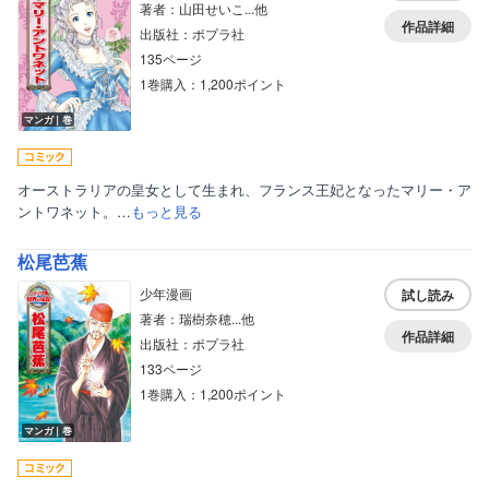
著者：山田せいこ...他
作品詳細
出版社：ポプラ社
135ページ
1巻購入：1,200ポイント
マンガ｜巻
オーストラリアの皇女として生まれ、フランス王妃となったマリー・ア
ントワネット。…
もっと見る
松尾芭蕉
少年漫画
試し読み
著者：瑞樹奈穂...他
作品詳細
出版社：ポプラ社
133ページ
1巻購入：1,200ポイント
マンガ｜巻