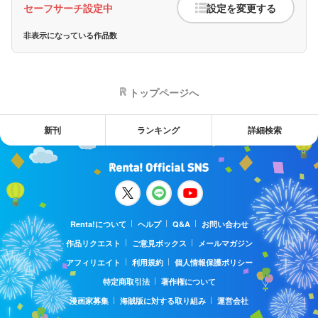
セーフサーチ設定中
設定を変更する
非表示になっている作品数
トップページへ
新刊
ランキング
詳細検索
Renta!について
ヘルプ
Q&A
お問い合わせ
作品リクエスト
ご意見ボックス
メールマガジン
アフィリエイト
利用規約
個人情報保護ポリシー
特定商取引法
著作権について
漫画家募集
海賊版に対する取り組み
運営会社