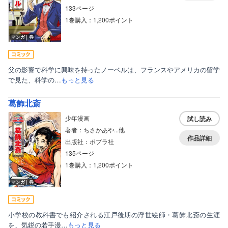
133ページ
1巻購入：1,200ポイント
マンガ｜巻
父の影響で科学に興味を持ったノーベルは、フランスやアメリカの留学
で見た、科学の…
もっと見る
葛飾北斎
少年漫画
試し読み
著者：ちさかあや...他
作品詳細
出版社：ポプラ社
135ページ
1巻購入：1,200ポイント
マンガ｜巻
小学校の教科書でも紹介される江戸後期の浮世絵師・葛飾北斎の生涯
を、気鋭の若手漫…
もっと見る