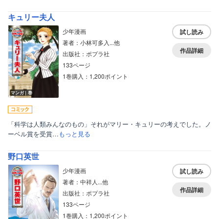
キュリー夫人
少年漫画
試し読み
著者：小林可多入...他
作品詳細
出版社：ポプラ社
133ページ
1巻購入：1,200ポイント
マンガ｜巻
「科学は人類みんなのもの」それがマリー・キュリーの考えでした。ノ
ーベル賞を受賞…
もっと見る
野口英世
少年漫画
試し読み
著者：中祥人...他
作品詳細
出版社：ポプラ社
133ページ
1巻購入：1,200ポイント