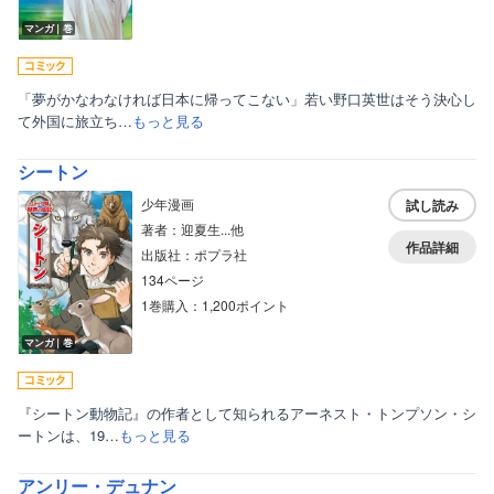
マンガ｜巻
「夢がかなわなければ日本に帰ってこない」若い野口英世はそう決心し
て外国に旅立ち…
もっと見る
シートン
少年漫画
試し読み
著者：迎夏生...他
作品詳細
出版社：ポプラ社
134ページ
1巻購入：1,200ポイント
マンガ｜巻
『シートン動物記』の作者として知られるアーネスト・トンプソン・シ
ートンは、19…
もっと見る
アンリー・デュナン