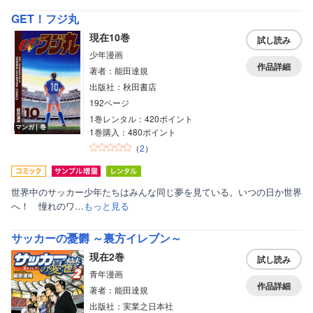
GET！フジ丸
現在10巻
試し読み
少年漫画
作品詳細
著者：能田達規
出版社：秋田書店
192ページ
1巻レンタル：420ポイント
マンガ｜巻
1巻購入：480ポイント
（
2
）
世界中のサッカー少年たちはみんな同じ夢を見ている。いつの日か世界
へ！ 憧れのワ…
もっと見る
サッカーの憂欝 ～裏方イレブン～
現在2巻
試し読み
青年漫画
作品詳細
著者：能田達規
出版社：実業之日本社