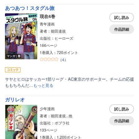
あつあつ！スタグル旅
現在4巻
試し読み
青年漫画
作品詳細
著者：能田達規
出版社：ヒーローズ
166ページ
1巻購入：720ポイント
マンガ｜巻
（
4
）
サヤとヒロはサッカー1部リーグ・AC東京のサポーター。チームの応援
ももちろんだ…
もっと見る
ガリレオ
少年漫画
試し読み
著者：能田達規...他
作品詳細
出版社：ポプラ社
133ページ
1巻購入：1,200ポイント