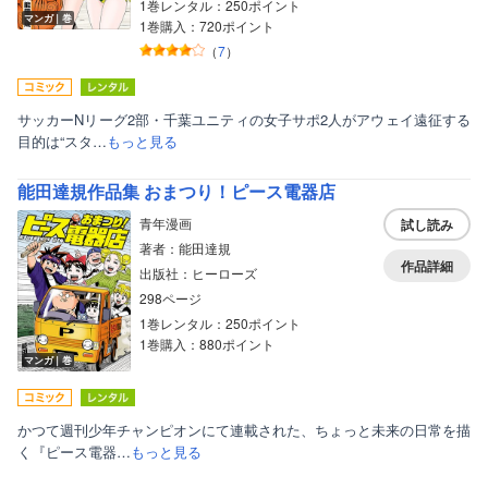
1巻レンタル：250ポイント
ボーイズラブ
マンガ｜巻
1巻購入：720ポイント
ティーンズラブ
（
7
）
美女・美少女
サッカーNリーグ2部・千葉ユニティの女子サポ2人がアウェイ遠征する
女性写真集
目的は“スタ…
もっと見る
能田達規作品集 おまつり！ピース電器店
青年漫画
試し読み
著者：能田達規
作品詳細
出版社：ヒーローズ
298ページ
1巻レンタル：250ポイント
1巻購入：880ポイント
マンガ｜巻
かつて週刊少年チャンピオンにて連載された、ちょっと未来の日常を描
く『ピース電器…
もっと見る