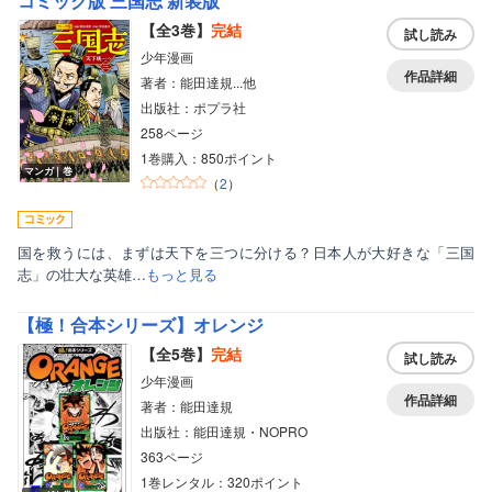
コミック版 三国志 新装版
【全3巻】
完結
試し読み
少年漫画
作品詳細
著者：能田達規...他
出版社：ポプラ社
258ページ
1巻購入：850ポイント
マンガ｜巻
（
2
）
国を救うには、まずは天下を三つに分ける？日本人が大好きな「三国
志」の壮大な英雄…
もっと見る
【極！合本シリーズ】オレンジ
【全5巻】
完結
試し読み
少年漫画
作品詳細
著者：能田達規
出版社：能田達規・NOPRO
363ページ
1巻レンタル：320ポイント