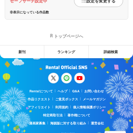
セーフサーチ設定中
設定を変更する
非表示になっている作品数
トップページへ
新刊
ランキング
詳細検索
Renta!について
ヘルプ
Q&A
お問い合わせ
作品リクエスト
ご意見ボックス
メールマガジン
アフィリエイト
利用規約
個人情報保護ポリシー
特定商取引法
著作権について
漫画家募集
海賊版に対する取り組み
運営会社