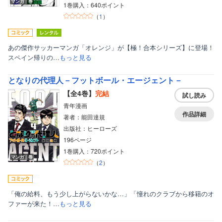
マンガ｜巻
1巻購入：640ポイント
（
1
）
あの傑作サッカーマンガ「オレンジ」が【極！合本シリーズ】に登場！
スペイン帰りの…
もっと見る
となりの代理人－フットボール・エージェント－
【全4巻】
完結
試し読み
青年漫画
作品詳細
著者：能田達規
出版社：ヒーローズ
196ページ
1巻購入：720ポイント
マンガ｜巻
（
2
）
「俺の給料、もう少し上がらないかな…」「憧れのクラブから移籍のオ
ファーが来た！…
もっと見る