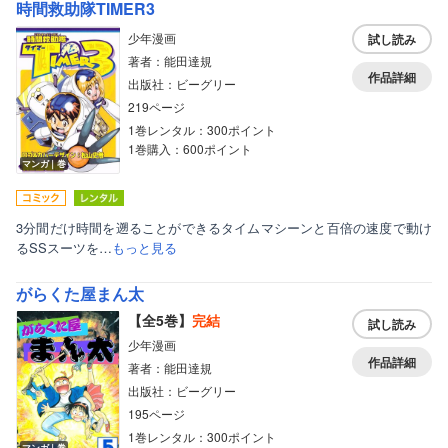
時間救助隊TIMER3
少年漫画
試し読み
著者：能田達規
作品詳細
出版社：ビーグリー
219ページ
1巻レンタル：300ポイント
1巻購入：600ポイント
マンガ｜巻
3分間だけ時間を遡ることができるタイムマシーンと百倍の速度で動け
るSSスーツを…
もっと見る
がらくた屋まん太
【全5巻】
完結
試し読み
少年漫画
作品詳細
著者：能田達規
出版社：ビーグリー
195ページ
1巻レンタル：300ポイント
マンガ｜巻