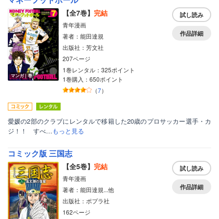
【全7巻】
完結
試し読み
青年漫画
作品詳細
著者：能田達規
出版社：芳文社
207ページ
1巻レンタル：325ポイント
マンガ｜巻
1巻購入：650ポイント
（
7
）
愛媛の2部のクラブにレンタルで移籍した20歳のプロサッカー選手・カ
ジ！！ すべ…
もっと見る
コミック版 三国志
【全5巻】
完結
試し読み
青年漫画
作品詳細
著者：能田達規...他
出版社：ポプラ社
162ページ