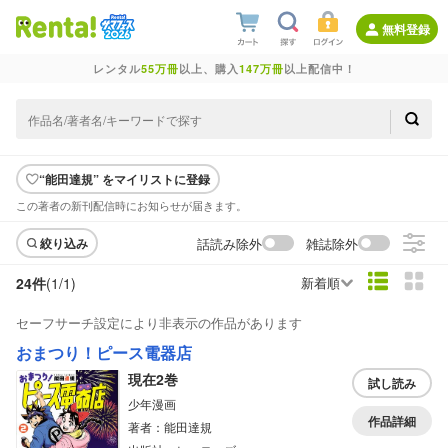
無料登録
レンタル
55万冊
以上、購入
147万冊
以上配信中！
“能田達規” をマイリストに登録
この著者の新刊配信時にお知らせが届きます。
話読み除外
雑誌除外
絞り込み
24件
(1/
1
)
新着順
セーフサーチ設定により非表示の作品があります
おまつり！ピース電器店
現在2巻
試し読み
少年漫画
作品詳細
著者：能田達規