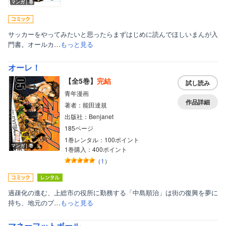
マンガ｜巻
サッカーをやってみたいと思ったらまずはじめに読んでほしいまんが入
門書。オールカ…
もっと見る
オーレ！
【全5巻】
完結
試し読み
青年漫画
作品詳細
著者：能田達規
出版社：Benjanet
185ページ
1巻レンタル：100ポイント
マンガ｜巻
1巻購入：400ポイント
（
1
）
過疎化の進む、上総市の役所に勤務する「中島順治」は街の復興を夢に
持ち、地元のプ…
もっと見る
マネーフットボール