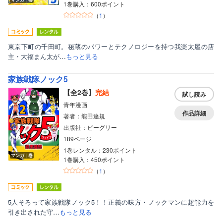
1巻購入：600ポイント
（
1
）
東京下町の千田町。秘蔵のパワーとテクノロジーを持つ我楽太屋の店
主・大福まん太が…
もっと見る
家族戦隊ノック5
【全2巻】
完結
試し読み
青年漫画
作品詳細
著者：能田達規
出版社：ビーグリー
189ページ
1巻レンタル：230ポイント
マンガ｜巻
1巻購入：450ポイント
（
1
）
5人そろって家族戦隊ノック5！！正義の味方・ノックマンに超能力を
引き出された守…
もっと見る