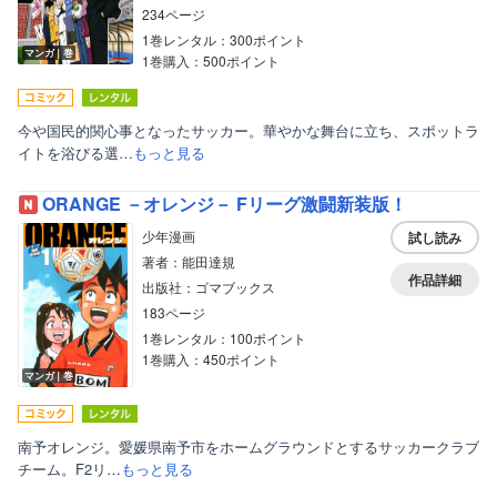
234ページ
1巻レンタル：300ポイント
マンガ｜巻
1巻購入：500ポイント
今や国民的関心事となったサッカー。華やかな舞台に立ち、スポットラ
イトを浴びる選…
もっと見る
ORANGE －オレンジ－ Fリーグ激闘新装版！
少年漫画
試し読み
著者：能田達規
作品詳細
出版社：ゴマブックス
183ページ
1巻レンタル：100ポイント
1巻購入：450ポイント
マンガ｜巻
南予オレンジ。愛媛県南予市をホームグラウンドとするサッカークラブ
チーム。F2リ…
もっと見る