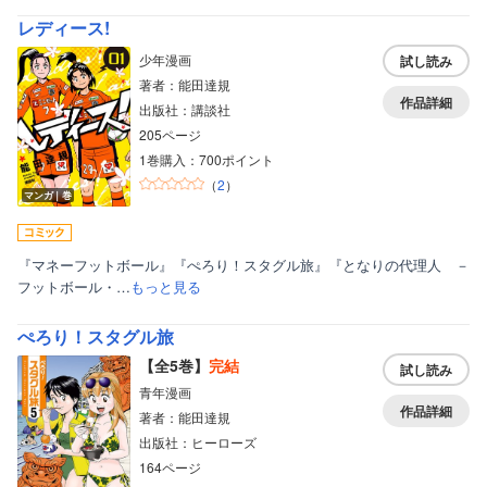
レディース!
少年漫画
試し読み
著者：能田達規
作品詳細
出版社：講談社
205ページ
1巻購入：700ポイント
（
2
）
マンガ｜巻
『マネーフットボール』『ぺろり！スタグル旅』『となりの代理人 －
フットボール・…
もっと見る
ぺろり！スタグル旅
【全5巻】
完結
試し読み
青年漫画
作品詳細
著者：能田達規
出版社：ヒーローズ
164ページ