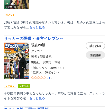
マンガ｜巻
監察と実験で科学の常識を変えたガリレオ。彼は、教会との対立によっ
て苦しみながら…
もっと見る
サッカーの憂欝 ～裏方イレブン～
現在20話
試し読み
タテコミ
作品詳細
著者：能田達規
出版社：実業之日本社
1話レンタル：30ポイント
1話購入：50ポイント
タテコミ｜話
（
1
）
今や国民的関心事となったサッカー。華やかな舞台に立ち、スポットラ
イトを浴びる選…
もっと見る