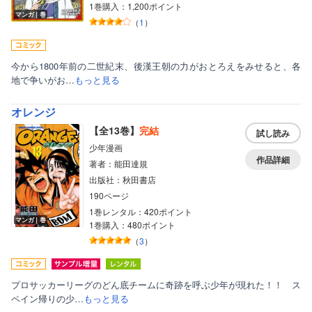
1巻購入：1,200ポイント
マンガ｜巻
（
1
）
今から1800年前の二世紀末、後漢王朝の力がおとろえをみせると、各
地で争いがお…
もっと見る
オレンジ
【全13巻】
完結
試し読み
少年漫画
作品詳細
著者：能田達規
出版社：秋田書店
190ページ
1巻レンタル：420ポイント
マンガ｜巻
1巻購入：480ポイント
（
3
）
プロサッカーリーグのどん底チームに奇跡を呼ぶ少年が現れた！！ ス
ペイン帰りの少…
もっと見る