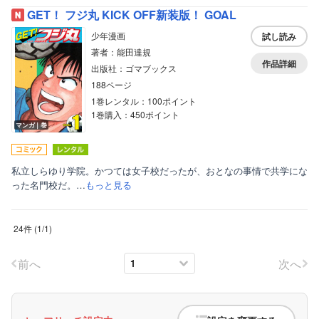
GET！ フジ丸 KICK OFF新装版！ GOAL
少年漫画
試し読み
著者：能田達規
作品詳細
出版社：ゴマブックス
188ページ
1巻レンタル：100ポイント
1巻購入：450ポイント
マンガ｜巻
私立しらゆり学院。かつては女子校だったが、おとなの事情で共学にな
った名門校だ。…
もっと見る
24件
(
1
/
1
)
前へ
次へ