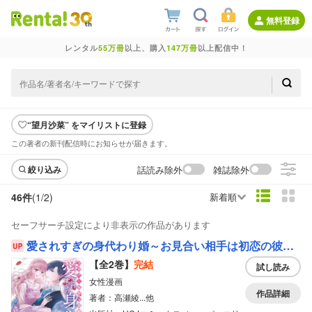
無料登録
レンタル
55万冊
以上、購入
147万冊
以上配信中！
“望月沙菜” をマイリストに登録
この著者の新刊配信時にお知らせが届きます。
話読み除外
雑誌除外
絞り込み
46件
(1/
2
)
新着順
セーフサーチ設定により非表示の作品があります
愛されすぎの身代わり婚～お見合い相手は初恋の彼でした～
【全2巻】
完結
試し読み
女性漫画
作品詳細
著者：高瀬綾...他