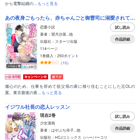
から電撃結婚の…
もっと見る
あの夜身ごもったら、赤ちゃんごと御曹司に溺愛されています
恋愛小説
試し読み
著者：望月沙菜...他
作品詳細
出版社：スターツ出版
114ページ
1巻購入：250ポイント
（
10
）
ノベル｜巻
傷心のため、仕事を辞めて祖父母の家に移り住むことにした元OLの
翼。東京最後の夜…
もっと見る
イジワル社長の恋人レッスン
現在2巻
試し読み
少女漫画
作品詳細
著者：はやぶち伶子...他
出版社：HCJコミックス（ハーパーコリ