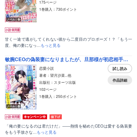
175ページ
1巻購入：730ポイント
ノベル｜巻
甘く一途で逃がしてくれない彼から二度目のプロポーズ！？「もう一
度、俺の妻になっ…
もっと見る
敏腕CEOの偽装妻になりましたが、旦那様が初恋相手にそっくりで心が持ちません！
恋愛小説
試し読み
著者：望月沙菜...他
作品詳細
出版社：スターツ出版
102ページ
1巻購入：250ポイント
ノベル｜巻
「俺の妻になるのは君だけだ」――熱情を秘めたCEOは愛する偽装妻
をもう手放さな…
もっと見る