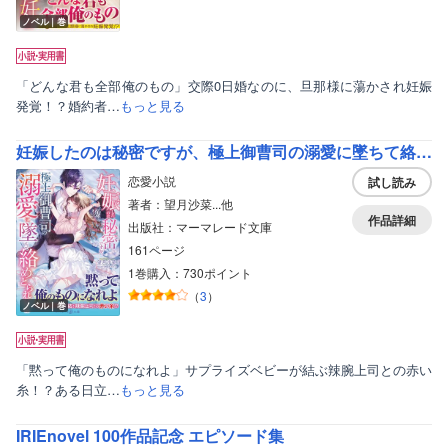
ノベル｜巻
「どんな君も全部俺のもの」交際0日婚なのに、旦那様に蕩かされ妊娠
発覚！？婚約者…
もっと見る
妊娠したのは秘密ですが、極上御曹司の溺愛に墜ちて絡めとられました
恋愛小説
試し読み
著者：望月沙菜...他
作品詳細
出版社：マーマレード文庫
161ページ
1巻購入：730ポイント
（
3
）
ノベル｜巻
「黙って俺のものになれよ」サプライズベビーが結ぶ辣腕上司との赤い
糸！？ある日立…
もっと見る
IRIEnovel 100作品記念 エピソード集