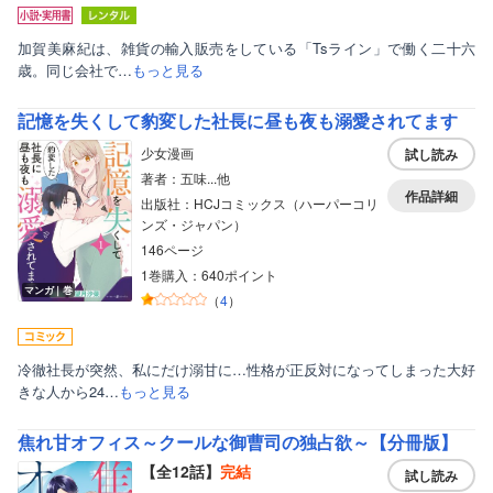
加賀美麻紀は、雑貨の輸入販売をしている「Tsライン」で働く二十六
歳。同じ会社で…
もっと見る
記憶を失くして豹変した社長に昼も夜も溺愛されてます
少女漫画
試し読み
著者：五味...他
作品詳細
出版社：HCJコミックス（ハーパーコリ
ンズ・ジャパン）
146ページ
1巻購入：640ポイント
マンガ｜巻
（
4
）
冷徹社長が突然、私にだけ溺甘に…性格が正反対になってしまった大好
きな人から24…
もっと見る
焦れ甘オフィス～クールな御曹司の独占欲～【分冊版】
【全12話】
完結
試し読み