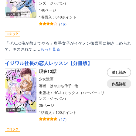
ンズ・ジャパン）
146ページ
マンガ｜巻
1巻購入：640ポイント
（
16
）
「ぜんぶ俺が教えてやる」奥手女子がイケメン御曹司に抱きしめられ
て、キスされて……
もっと見る
イジワル社長の恋人レッスン【分冊版】
現在12話
試し読み
少女漫画
作品詳細
著者：はやぶち伶子...他
出版社：HCJコミックス（ハーパーコリ
ンズ・ジャパン）
25ページ
マンガ｜話
1話購入：100ポイント
（
17
）