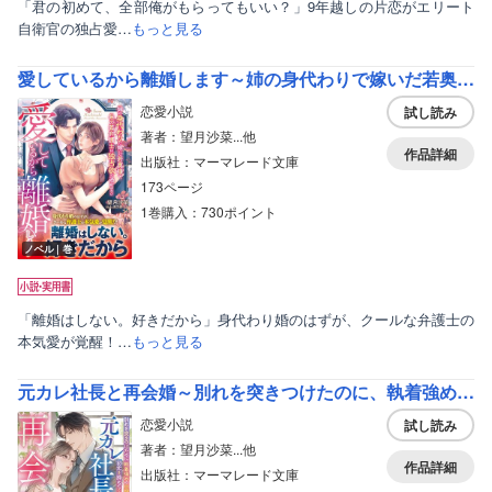
「君の初めて、全部俺がもらってもいい？」9年越しの片恋がエリート
自衛官の独占愛…
もっと見る
愛しているから離婚します～姉の身代わりで嫁いだ若奥様を、年の差弁護士は独占欲で逃がさない～
恋愛小説
試し読み
著者：望月沙菜...他
作品詳細
出版社：マーマレード文庫
173ページ
1巻購入：730ポイント
ノベル｜巻
「離婚はしない。好きだから」身代わり婚のはずが、クールな弁護士の
本気愛が覚醒！…
もっと見る
元カレ社長と再会婚～別れを突きつけたのに、執着強めの旦那様が初恋を諦めてくれません～
恋愛小説
試し読み
著者：望月沙菜...他
作品詳細
出版社：マーマレード文庫