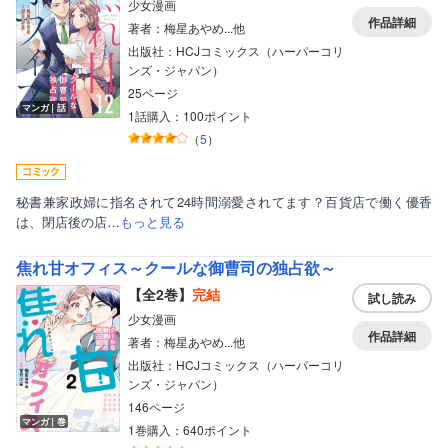
少女漫画
作品詳細
著者：梅星あやめ...他
出版社：HCJコミックス（ハーパーコリ
ンズ・ジャパン）
25ページ
マンガ｜話
1話購入：100ポイント
（
5
）
秘書兼家政婦に指名されて24時間溺愛されてます？百貨店で働く優香
は、閉店後の店…
もっと見る
焦れ甘オフィス～クールな御曹司の独占欲～
【全2巻】
完結
試し読み
少女漫画
作品詳細
著者：梅星あやめ...他
出版社：HCJコミックス（ハーパーコリ
ンズ・ジャパン）
ボーイズラブ
146ページ
マンガ｜巻
1巻購入：640ポイント
ティーンズラブ