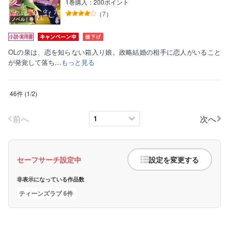
1巻購入：200ポイント
（
7
）
ノベル｜巻
OLの泉は、恋を知らない箱入り娘。政略結婚の相手に恋人がいること
が発覚して落ち…
もっと見る
46件
(
1
/
2
)
前へ
次へ
セーフサーチ設定中
設定を変更する
非表示になっている作品数
ティーンズラブ 6件