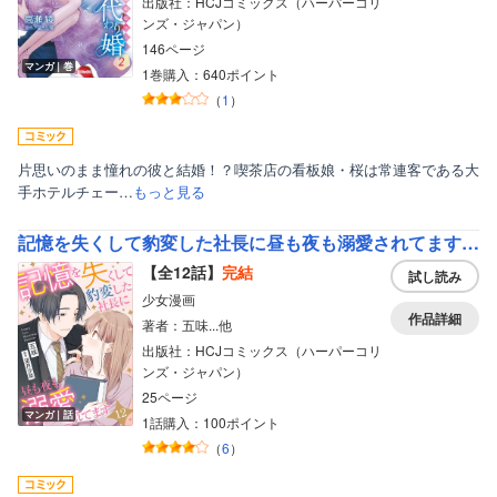
出版社：HCJコミックス（ハーパーコリ
ンズ・ジャパン）
146ページ
マンガ｜巻
1巻購入：640ポイント
（
1
）
片思いのまま憧れの彼と結婚！？喫茶店の看板娘・桜は常連客である大
手ホテルチェー…
もっと見る
記憶を失くして豹変した社長に昼も夜も溺愛されてます【分冊版】
【全12話】
完結
試し読み
少女漫画
作品詳細
著者：五味...他
出版社：HCJコミックス（ハーパーコリ
ンズ・ジャパン）
25ページ
マンガ｜話
1話購入：100ポイント
（
6
）