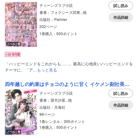
ティーンズラブ小説
試し読み
著者：フォクシーズ武将...他
作品詳細
出版社：Palmier
202ページ
1巻購入：500ポイント
ノベル｜巻
「ハッピーエンドをこれからも……」最高に心地良いハッピーエンドを
テーマに、「ア…
もっと見る
四年越しの約束はチョコのように甘く イケメン副社長は傷心女子を離さない
ティーンズラブ小説
試し読み
著者：望月沙菜...他
作品詳細
出版社：天海社
99ページ
1巻レンタル：300ポイント
1巻購入：500ポイント
ノベル｜巻