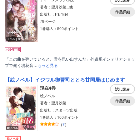
試し読み
著者：望月沙菜...他
作品詳細
出版社：Palmier
79ページ
1巻購入：500ポイント
ノベル｜巻
「この曲を弾いていると、君を思い出すんだ」外資系インテリアショッ
プで働く堤花音…
もっと見る
【絵ノベル】イジワル御曹司ととろ甘同居はじめます
現在4巻
試し読み
絵ノベル
作品詳細
著者：望月沙菜
出版社：スターツ出版
1巻購入：100ポイント
（
7
）
絵ノベル