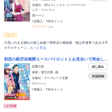
出版社：HCJコミックス（ハーパーコリ
ンズ・ジャパン）
25ページ
マンガ｜話
1話購入：100ポイント
（
1
）
片思いのまま憧れの彼と結婚？喫茶店の看板娘・桜は常連客である大手
ホテルチェーン…
もっと見る
初恋の航空自衛隊エースパイロットとお見合いで再会したら、容赦ない一途愛に囚われています
恋愛小説
試し読み
著者：望月沙菜...他
作品詳細
出版社：マーマレード文庫
171ページ
1巻購入：730ポイント
ノベル｜巻