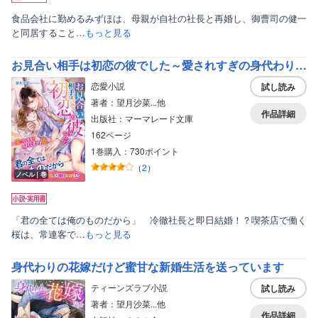
食品会社に勤めるみずほは、母親が自社の社長と再婚し、御曹司の健一
と同居すること…
もっと見る
お見合い相手は初恋の彼でした～愛されすぎの身代わり婚～
恋愛小説
試し読み
著者：望月沙菜...他
作品詳細
出版社：マーマレード文庫
162ページ
1巻購入：730ポイント
（
2
）
ノベル｜巻
「君の全ては俺のものだから」 冷徹社長と即日結婚！？喫茶店で働く
桜は、常連客で…
もっと見る
身代わりの花嫁だけど蜜甘な新婚生活を送っています
ティーンズラブ小説
試し読み
著者：望月沙菜...他
作品詳細