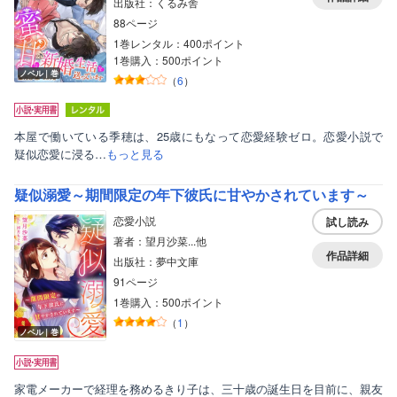
出版社：くるみ舎
88ページ
1巻レンタル：400ポイント
1巻購入：500ポイント
ノベル｜巻
（
6
）
本屋で働いている季穂は、25歳にもなって恋愛経験ゼロ。恋愛小説で
疑似恋愛に浸る…
もっと見る
疑似溺愛～期間限定の年下彼氏に甘やかされています～
恋愛小説
試し読み
著者：望月沙菜...他
作品詳細
出版社：夢中文庫
91ページ
1巻購入：500ポイント
（
1
）
ノベル｜巻
家電メーカーで経理を務めるきり子は、三十歳の誕生日を目前に、親友