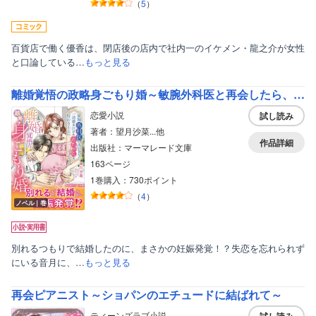
（
5
）
美女・美少女
女性写真集
百貨店で働く優香は、閉店後の店内で社内一のイケメン・龍之介が女性
と口論している…
もっと見る
離婚覚悟の政略身ごもり婚～敏腕外科医と再会したら、一途愛を注がれ赤ちゃんを授かりました～
恋愛小説
試し読み
著者：望月沙菜...他
作品詳細
出版社：マーマレード文庫
163ページ
1巻購入：730ポイント
（
4
）
ノベル｜巻
別れるつもりで結婚したのに、まさかの妊娠発覚！？失恋を忘れられず
にいる音月に、…
もっと見る
再会ピアニスト～ショパンのエチュードに結ばれて～
ティーンズラブ小説