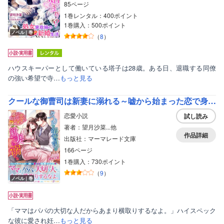
85ページ
1巻レンタル：400ポイント
1巻購入：500ポイント
ノベル｜巻
（
8
）
ハウスキーパーとして働いている塔子は28歳。ある日、退職する同僚
の強い希望で寺…
もっと見る
クールな御曹司は新妻に溺れる～嘘から始まった恋で身ごもりました～
恋愛小説
試し読み
著者：望月沙菜...他
作品詳細
出版社：マーマレード文庫
166ページ
1巻購入：730ポイント
（
9
）
ノベル｜巻
「ママはパパの大切な人だからあまり横取りするなよ。」ハイスペック
な彼に愛され妊…
もっと見る