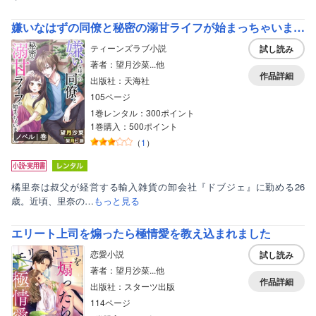
嫌いなはずの同僚と秘密の溺甘ライフが始まっちゃいました
ティーンズラブ小説
試し読み
著者：望月沙菜...他
作品詳細
出版社：天海社
105ページ
1巻レンタル：300ポイント
1巻購入：500ポイント
ノベル｜巻
（
1
）
橘里奈は叔父が経営する輸入雑貨の卸会社『ドブジェ』に勤める26
歳。近頃、里奈の…
もっと見る
エリート上司を煽ったら極情愛を教え込まれました
恋愛小説
試し読み
著者：望月沙菜...他
作品詳細
出版社：スターツ出版
114ページ