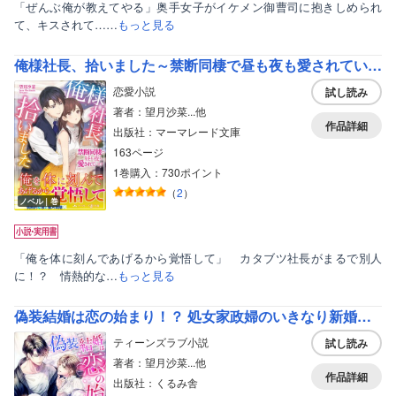
「ぜんぶ俺が教えてやる」奥手女子がイケメン御曹司に抱きしめられ
て、キスされて……
もっと見る
俺様社長、拾いました～禁断同棲で昼も夜も愛されています～
恋愛小説
試し読み
著者：望月沙菜...他
作品詳細
出版社：マーマレード文庫
163ページ
1巻購入：730ポイント
（
2
）
ノベル｜巻
「俺を体に刻んであげるから覚悟して」 カタブツ社長がまるで別人
に！？ 情熱的な…
もっと見る
偽装結婚は恋の始まり！？ 処女家政婦のいきなり新婚生活
ティーンズラブ小説
試し読み
著者：望月沙菜...他
作品詳細
出版社：くるみ舎