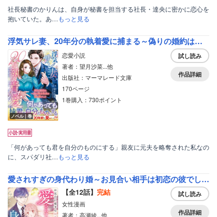
社長秘書のかりんは、自身が秘書を担当する社長・達央に密かに恋心を
抱いていた。あ…
もっと見る
浮気サレ妻、20年分の執着愛に捕まる～偽りの婚約は一途な策士社長の甘い罠でした～
恋愛小説
試し読み
著者：望月沙菜...他
作品詳細
出版社：マーマレード文庫
170ページ
1巻購入：730ポイント
ノベル｜巻
「何があっても君を自分のものにする」親友に元夫を略奪された私なの
に、スパダリ社…
もっと見る
愛されすぎの身代わり婚～お見合い相手は初恋の彼でした～【分冊版】
【全12話】
完結
試し読み
女性漫画
作品詳細
著者：高瀬綾...他