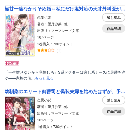
極甘一途なかりそめ婚～私にだけ塩対応の天才外科医が熱愛旦那様になりました～
恋愛小説
試し読み
著者：望月沙菜...他
作品詳細
出版社：マーマレード文庫
167ページ
1巻購入：730ポイント
（
1
）
ノベル｜巻
「一生離さないから覚悟しろ」S系ドクターは癒し系ナースに最愛を注
ぐ――家族の借…
もっと見る
幼馴染のエリート御曹司と偽装夫婦を始めたはずが、予想外の激愛を刻まれ懐妊しました
恋愛小説
試し読み
著者：望月沙菜...他
作品詳細
出版社：マーマレード文庫
161ページ
1巻購入：730ポイント