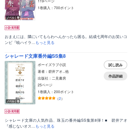
119ページ
1巻購入：700ポイント
ノベル｜巻
おまえには、隣にいてもらわへんかったら困る。結成七周年のお笑いコ
ンビ『暁ハイラ…
もっと見る
シャレード文庫番外編SS集8
ボーイズラブ小説
試し読み
著者：碧井アオ...他
作品詳細
出版社：二見書房
25ページ
1巻購入：200ポイント
（
2
）
ノベル｜巻
シャレード文庫の人気作品、珠玉の番外編SS集第8弾！■ 碧井アオ
『感じないオス…
もっと見る