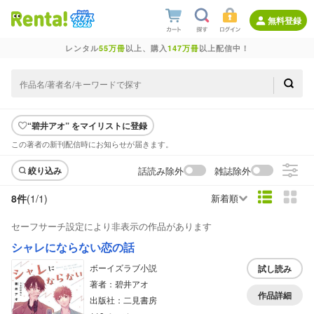
無料登録
レンタル
55万冊
以上、購入
147万冊
以上配信中！
“碧井アオ” をマイリストに登録
この著者の新刊配信時にお知らせが届きます。
話読み除外
雑誌除外
絞り込み
8件
(1/
1
)
新着順
セーフサーチ設定により非表示の作品があります
シャレにならない恋の話
ボーイズラブ小説
試し読み
著者：碧井アオ
作品詳細
出版社：二見書房