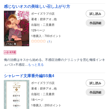
感じないオスの美味しい召し上がり方
ボーイズラブ小説
試し読み
著者：碧井アオ...他
作品詳細
出版社：二見書房
129ページ
1巻購入：700ポイント
（
1
）
ノベル｜巻
俺の治療はキスから始める。不感症治療のクリニックを営む俺様インキ
ュバス×不感症…
もっと見る
シャレード文庫番外編SS集4
ボーイズラブ小説
試し読み
著者：碧井アオ...他
作品詳細
出版社：二見書房
18ページ
1巻購入：200ポイント