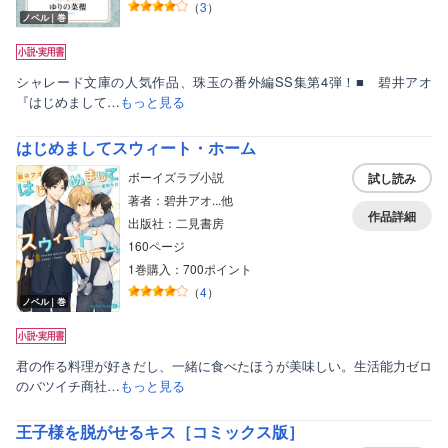
（
3
）
ノベル｜巻
シャレード文庫の人気作品、珠玉の番外編SS集第4弾！■ 碧井アオ
『はじめまして…
もっと見る
はじめましてスウィート・ホーム
ボーイズラブ小説
試し読み
著者：碧井アオ...他
作品詳細
出版社：二見書房
160ページ
1巻購入：700ポイント
ボーイズラブ
（
4
）
ノベル｜巻
ティーンズラブ
美女・美少女
君の作る料理が好きだし、一緒に食べたほうが美味しい。生活能力ゼロ
のバツイチ商社…
もっと見る
女性写真集
王子様を脱がせるキス［コミックス版］