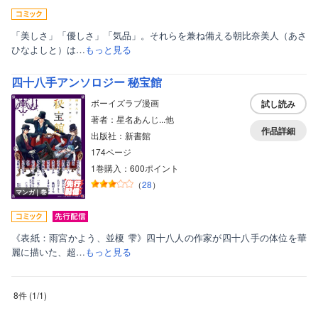
「美しさ」「優しさ」「気品」。それらを兼ね備える朝比奈美人（あさ
ひなよしと）は…
もっと見る
四十八手アンソロジー 秘宝館
ボーイズラブ漫画
試し読み
著者：星名あんじ...他
作品詳細
出版社：新書館
174ページ
1巻購入：600ポイント
（
28
）
マンガ｜巻
《表紙：雨宮かよう、並榎 雫》四十八人の作家が四十八手の体位を華
麗に描いた、超…
もっと見る
8件
(
1
/
1
)