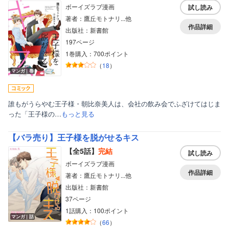
ボーイズラブ漫画
試し読み
著者：鷹丘モトナリ...他
作品詳細
出版社：新書館
197ページ
1巻購入：700ポイント
（
18
）
マンガ｜巻
誰もがうらやむ王子様・朝比奈美人は、会社の飲み会でふざけてはじま
った「王子様の…
もっと見る
【バラ売り】王子様を脱がせるキス
【全5話】
完結
試し読み
ボーイズラブ漫画
作品詳細
著者：鷹丘モトナリ...他
出版社：新書館
37ページ
1話購入：100ポイント
マンガ｜話
（
66
）