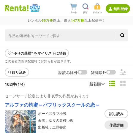
無料登録
レンタル
55万冊
以上、購入
147万冊
以上配信中！
“ゆりの菜櫻” をマイリストに登録
この著者の新刊配信時にお知らせが届きます。
話読み除外
雑誌除外
絞り込み
102件
(1/
4
)
新着順
セーフサーチ設定により非表示の作品があります
アルファの灼蜜～パブリックスクールの恋～
ボーイズラブ小説
試し読み
著者：ゆりの菜櫻...他
作品詳細
出版社：二見書房