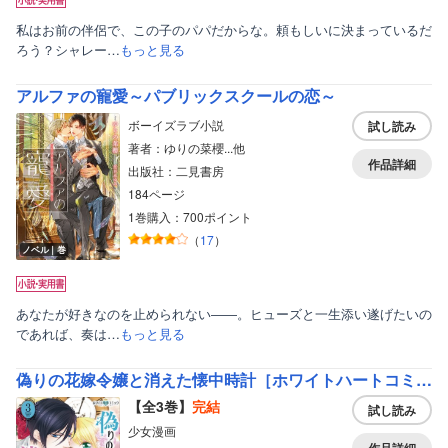
私はお前の伴侶で、この子のパパだからな。頼もしいに決まっているだ
ろう？シャレー…
もっと見る
アルファの寵愛～パブリックスクールの恋～
ボーイズラブ小説
試し読み
著者：ゆりの菜櫻...他
作品詳細
出版社：二見書房
184ページ
1巻購入：700ポイント
（
17
）
ノベル｜巻
あなたが好きなのを止められない――。ヒューズと一生添い遂げたいの
であれば、奏は…
もっと見る
偽りの花嫁令嬢と消えた懐中時計［ホワイトハートコミック］
【全3巻】
完結
試し読み
少女漫画