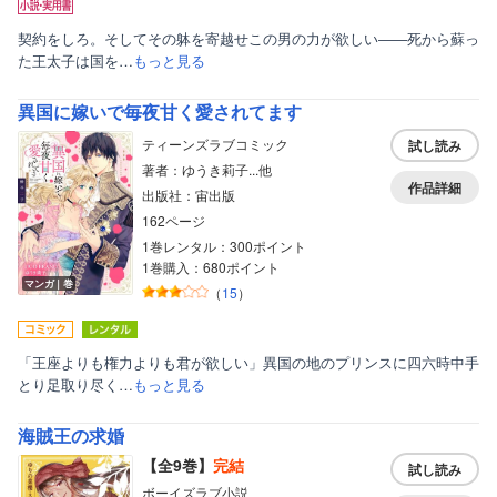
契約をしろ。そしてその躰を寄越せこの男の力が欲しい――死から蘇っ
た王太子は国を…
もっと見る
異国に嫁いで毎夜甘く愛されてます
ティーンズラブコミック
試し読み
著者：ゆうき莉子...他
作品詳細
出版社：宙出版
162ページ
1巻レンタル：300ポイント
1巻購入：680ポイント
マンガ｜巻
（
15
）
「王座よりも権力よりも君が欲しい」異国の地のプリンスに四六時中手
とり足取り尽く…
もっと見る
海賊王の求婚
【全9巻】
完結
試し読み
ボーイズラブ小説