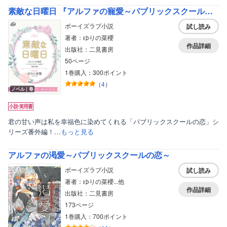
素敵な日曜日 『アルファの寵愛～パブリックスクールの恋～』番外編
ボーイズラブ小説
試し読み
著者：ゆりの菜櫻
作品詳細
出版社：二見書房
50ページ
1巻購入：300ポイント
（
4
）
ノベル｜巻
君の甘い声は私を幸福色に染めてくれる「パブリックスクールの恋」シ
リーズ番外編！…
もっと見る
アルファの渇愛～パブリックスクールの恋～
ボーイズラブ小説
試し読み
著者：ゆりの菜櫻...他
作品詳細
出版社：二見書房
173ページ
1巻購入：700ポイント