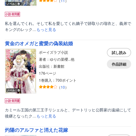
（
11
）
ノベル｜巻
私を選んでくれ。そして私を愛してくれ嫡子で跡取りの瑠衣と、義弟で
キングのレック…
もっと見る
黄金のオメガと蜜愛の偽装結婚
ボーイズラブ小説
試し読み
著者：ゆりの菜櫻...他
作品詳細
出版社：新書館
176ページ
1巻購入：700ポイント
（
10
）
ノベル｜巻
ボーイズラブ
ティーンズラブ
カミール王国の第三王子リシェルと、デートリッヒ公爵家の遠縁にして
後継となったク…
もっと見る
美女・美少女
灼陽のアルファと消えた花嫁
女性写真集