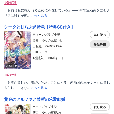
「お前は私に抱かれるために存在している」――NYで宝石商を営むク
リスは誰もが羨…
もっと見る
シークと甘らぶ超特急【特典SS付き】
ティーンズラブ小説
試し読み
著者：ゆりの菜櫻...他
作品詳細
出版社：KADOKAWA
210ページ
1巻購入：630ポイント
ノベル｜巻
「お前が欲しい。俺がいただくことにする」産油国の王子シークに連れ
去られ、いきな…
もっと見る
黄金のアルファと禁断の求愛結婚
ボーイズラブ小説
試し読み
著者：ゆりの菜櫻...他