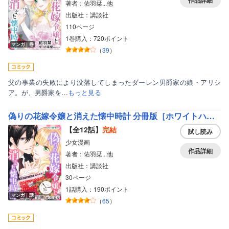
作品詳細
著者：佑羽栞...他
出版社：講談社
110ページ
1巻購入：720ポイント
マンガ｜巻
（
39
）
父の事業の失敗により没落してしまったダーレン男爵家の娘・アリシ
ア。が、男爵家を…
もっと見る
偽りの花嫁令嬢と消えた懐中時計 分冊版［ホワイトハートコミック］
【全12話】
完結
試し読み
少女漫画
作品詳細
著者：佑羽栞...他
出版社：講談社
30ページ
1話購入：190ポイント
マンガ｜話
（
65
）