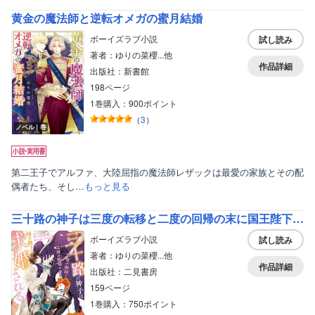
黄金の魔法師と逆転オメガの蜜月結婚
ボーイズラブ小説
試し読み
著者：ゆりの菜櫻...他
作品詳細
出版社：新書館
198ページ
1巻購入：900ポイント
（
3
）
ノベル｜巻
第二王子でアルファ、大陸屈指の魔法師レザックは最愛の家族とその配
偶者たち、そし…
もっと見る
三十路の神子は三度の転移と二度の回帰の末に国王陛下に求婚される
ボーイズラブ小説
試し読み
著者：ゆりの菜櫻...他
作品詳細
出版社：二見書房
159ページ
1巻購入：750ポイント