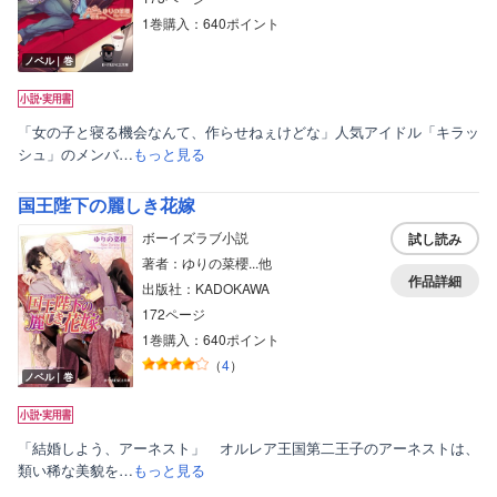
1巻購入：640ポイント
ノベル｜巻
「女の子と寝る機会なんて、作らせねぇけどな」人気アイドル「キラッ
シュ」のメンバ…
もっと見る
国王陛下の麗しき花嫁
ボーイズラブ小説
試し読み
著者：ゆりの菜櫻...他
作品詳細
出版社：KADOKAWA
172ページ
1巻購入：640ポイント
（
4
）
ノベル｜巻
「結婚しよう、アーネスト」 オルレア王国第二王子のアーネストは、
類い稀な美貌を…
もっと見る