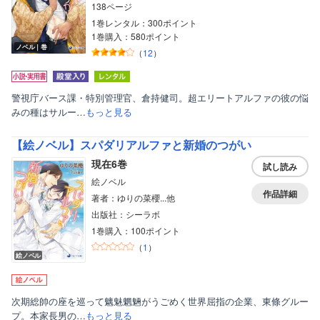
138ページ
1巻レンタル：300ポイント
1巻購入：580ポイント
ノベル｜巻
（
12
）
警視庁バース課・特別管理官、倉持健司。超エリートアルファの彼の悩
みの種はサルー…
もっと見る
【絵ノベル】スパダリアルファと新婚のつがい
現在6巻
試し読み
絵ノベル
作品詳細
著者：ゆりの菜櫻...他
出版社：シーラボ
1巻購入：100ポイント
（
1
）
絵ノベル
次期総帥の座を巡って魑魅魍魎がうごめく世界屈指の企業、東條グルー
プ。本家長男の…
もっと見る