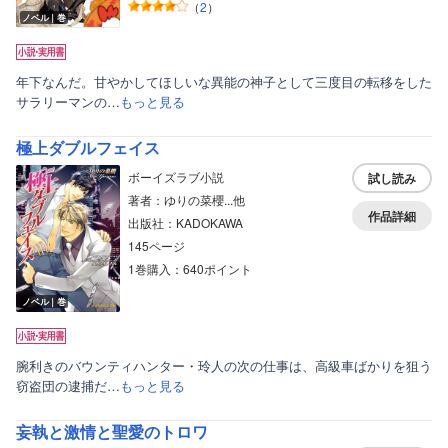
（
2
）
ノベル｜巻
年下なんだ。甘やかしてほしいな異能の神子として三度目の転移をした
サラリーマンの…
もっと見る
極上ダブルフェイス
ボーイズラブ小説
試し読み
著者：ゆりの菜櫻...他
作品詳細
出版社：KADOKAWA
145ページ
1巻購入：640ポイント
ノベル｜巻
腕利きのバウンティハンター・玲人の次の仕事は、高級車ばかりを狙う
窃盗団の逮捕だ…
もっと見る
妄執と激情と聖愛のトロワ