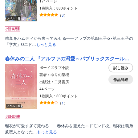
171ページ
1巻購入：880ポイント
（
3
）
ノベル｜巻
佑真をハムディから奪ってみせる――アラブの第四王子α×第三王子の
「学友」Ωエド…
もっと見る
春休みの二人 『アルファの渇愛～パブリックスクールの恋～』番外編
ボーイズラブ小説
試し読み
著者：ゆりの菜櫻
作品詳細
出版社：二見書房
44ページ
1巻購入：300ポイント
（
1
）
ノベル｜巻
瑠衣が可愛すぎて死ねる――春休みを迎えたエドモンド校。瑠衣は義弟
兼恋人となった…
もっと見る