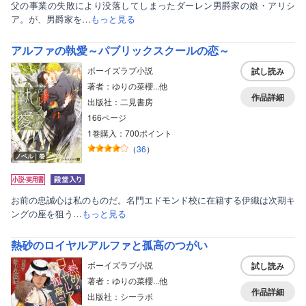
父の事業の失敗により没落してしまったダーレン男爵家の娘・アリシ
ア。が、男爵家を…
もっと見る
アルファの執愛～パブリックスクールの恋～
ボーイズラブ小説
試し読み
著者：ゆりの菜櫻...他
作品詳細
出版社：二見書房
166ページ
1巻購入：700ポイント
（
36
）
ノベル｜巻
お前の忠誠心は私のものだ。名門エドモンド校に在籍する伊織は次期キ
ングの座を狙う…
もっと見る
熱砂のロイヤルアルファと孤高のつがい
ボーイズラブ小説
試し読み
著者：ゆりの菜櫻...他
作品詳細
出版社：シーラボ