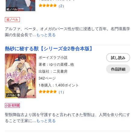
（
2
）
絵ノベル
アルファ、ベータ、オメガのバース性が世に浸透して百年。名門瑛凰学
園の生徒会長で…
もっと見る
熱砂に秘する獣【シリーズ全2巻合本版】
ボーイズラブ小説
試し読み
著者：ゆりの菜櫻...他
作品詳細
出版社：二見書房
342ページ
1巻購入：1,400ポイント
（
1
）
ノベル｜巻
聖獣降臨古より国を守護すると言われてきた聖獣は、人間を依り代にす
ることで王家に…
もっと見る