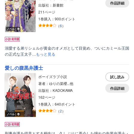
作品詳細
出版社：新書館
211ページ
1巻購入：900ポイント
（
6
）
ノベル｜巻
溺愛する弟リシェルが黄金のオメガとして目覚め、ついにカミール王国
の正式な王太子…
もっと見る
愛しの腹黒弁護士
ボーイズラブ小説
試し読み
著者：ゆりの菜櫻...他
作品詳細
出版社：KADOKAWA
162ページ
1巻購入：640ポイント
（
2
）
ノベル｜巻
刑事弁護を得意とする桐生は、久しぶりに再会した憧れの先輩弁護士・