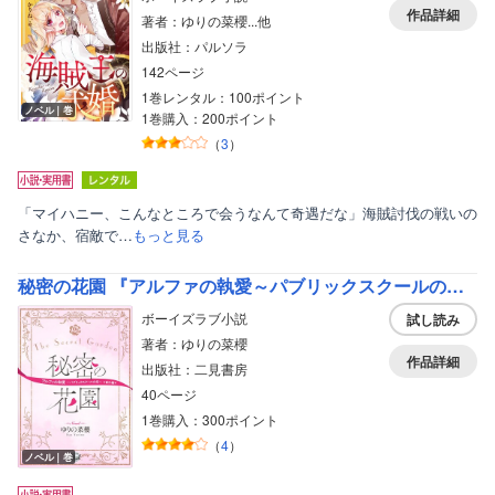
作品詳細
著者：ゆりの菜櫻...他
出版社：パルソラ
142ページ
1巻レンタル：100ポイント
ノベル｜巻
1巻購入：200ポイント
（
3
）
「マイハニー、こんなところで会うなんて奇遇だな」海賊討伐の戦いの
さなか、宿敵で…
もっと見る
秘密の花園 『アルファの執愛～パブリックスクールの恋～』番外編
ボーイズラブ小説
試し読み
著者：ゆりの菜櫻
作品詳細
出版社：二見書房
40ページ
1巻購入：300ポイント
（
4
）
ノベル｜巻