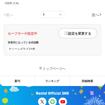
102件
(
1
/
4
)
前へ
次へ
セーフサーチ設定中
設定を変更する
非表示になっている作品数
ティーンズラブ 21件
トップページへ
新刊
ランキング
詳細検索