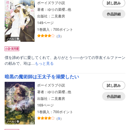
ボーイズラブ小説
試し読み
著者：ゆりの菜櫻...他
作品詳細
出版社：二見書房
149ページ
1巻購入：700ポイント
（
3
）
ノベル｜巻
僕を諦めずに愛してくれて、ありがとう――かつての学友イルファーン
の頼みで、玲は…
もっと見る
暗黒の魔術師は王太子を溺愛したい
ボーイズラブ小説
試し読み
著者：ゆりの菜櫻...他
作品詳細
出版社：二見書房
169ページ
1巻購入：700ポイント
（
9
）
ノベル｜巻