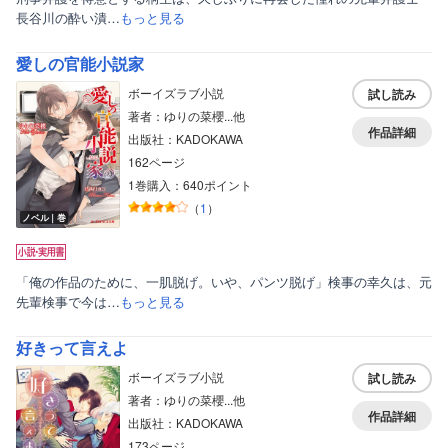
長谷川の酔い潰…
もっと見る
愛しの官能小説家
ボーイズラブ小説
試し読み
著者：ゆりの菜櫻...他
作品詳細
出版社：KADOKAWA
162ページ
1巻購入：640ポイント
（
1
）
ノベル｜巻
「俺の作品のために、一肌脱げ。いや、パンツ脱げ」検事の幸久は、元
先輩検事で今は…
もっと見る
好きって言えよ
ボーイズラブ小説
試し読み
著者：ゆりの菜櫻...他
作品詳細
出版社：KADOKAWA
173ページ