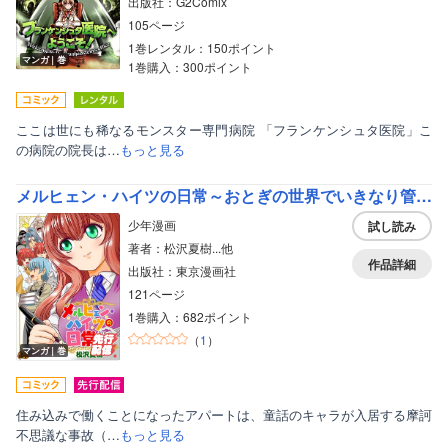
出版社：G2Comix
105ページ
1巻レンタル：150ポイント
マンガ｜巻
1巻購入：300ポイント
ここは世にも稀なるモンスター専門病院 「フランケンシュタ医院」こ
の病院の院長は…
もっと見る
メルヒェン・ハイツの日常～おとぎの世界でいきなり管理人～【電子単行本版】
少年漫画
試し読み
著者：松沢夏樹...他
作品詳細
出版社：東京漫画社
121ページ
1巻購入：682ポイント
（
1
）
マンガ｜巻
住み込みで働くことになったアパートは、童話のキャラが入居する摩訶
不思議な事故（…
もっと見る