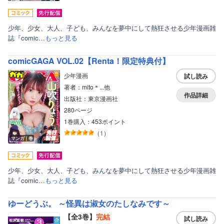
少年、少女、大人、子ども、みんなを夢中にして熱狂させる少年漫画雑
誌『comic…
もっと見る
comicGAGA VOL.02【Renta！限定特典付】
少年漫画
試し読み
著者：mito＊...他
作品詳細
出版社：東京漫画社
280ページ
1巻購入：453ポイント
（
1
）
マンガ｜巻
少年、少女、大人、子ども、みんなを夢中にして熱狂させる少年漫画雑
誌『comic…
もっと見る
ゆーどうぶ。 ～怪異は淑女のたしなみです～
【全3巻】
完結
試し読み