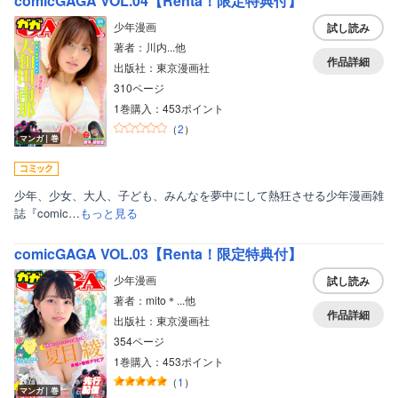
comicGAGA VOL.04【Renta！限定特典付】
少年漫画
試し読み
著者：川内...他
作品詳細
出版社：東京漫画社
310ページ
1巻購入：453ポイント
（
2
）
マンガ｜巻
少年、少女、大人、子ども、みんなを夢中にして熱狂させる少年漫画雑
誌『comic…
もっと見る
comicGAGA VOL.03【Renta！限定特典付】
少年漫画
試し読み
著者：mito＊...他
作品詳細
出版社：東京漫画社
354ページ
1巻購入：453ポイント
（
1
）
マンガ｜巻