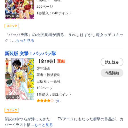
256ページ
1巻購入：648ポイント
マンガ｜巻
『パッパラ隊』の松沢夏樹が贈る、うれしはずかし魔女っ子コミッ
ク！…
もっと見る
新装版 突撃！パッパラ隊
【全18巻】
完結
試し読み
少年漫画
作品詳細
著者：松沢夏樹
出版社：一迅社
192ページ
1巻購入：552ポイント
マンガ｜巻
（
3
）
伝説のやつらが帰ってきた！ TVアニメにもなった衝撃の作品が、カ
バーイラスト描…
もっと見る