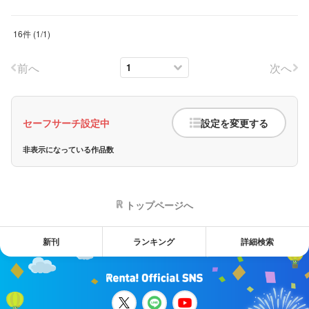
16件
(
1
/
1
)
前へ
次へ
セーフサーチ設定中
設定を変更する
非表示になっている作品数
トップページへ
新刊
ランキング
詳細検索