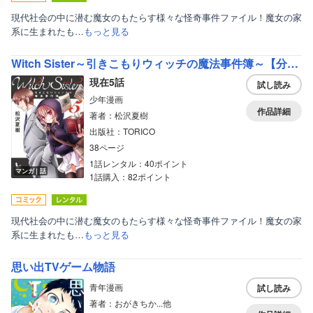
現代社会の中に潜む魔女のもたらす様々な怪奇事件ファイル！魔女の家
系に生まれたも…
もっと見る
Witch Sister～引きこもりウィッチの魔法事件簿～【分冊版】
現在5話
試し読み
少年漫画
作品詳細
著者：松沢夏樹
出版社：TORICO
38ページ
1話レンタル：40ポイント
マンガ｜話
1話購入：82ポイント
現代社会の中に潜む魔女のもたらす様々な怪奇事件ファイル！魔女の家
系に生まれたも…
もっと見る
思い出TVゲーム物語
青年漫画
試し読み
著者：おがきちか...他