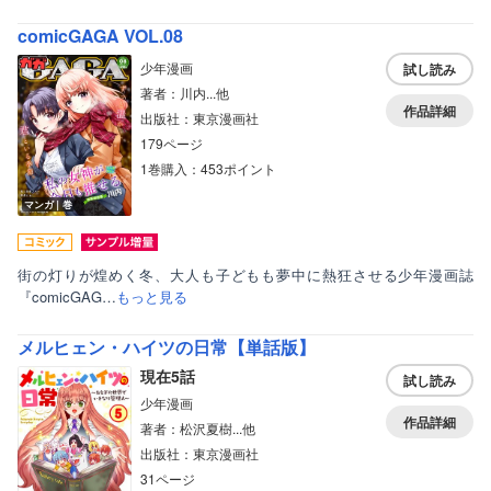
comicGAGA VOL.08
少年漫画
試し読み
著者：川内...他
作品詳細
出版社：東京漫画社
179ページ
1巻購入：453ポイント
マンガ｜巻
街の灯りが煌めく冬、大人も子どもも夢中に熱狂させる少年漫画誌
『comicGAG…
もっと見る
メルヒェン・ハイツの日常【単話版】
現在5話
試し読み
少年漫画
作品詳細
著者：松沢夏樹...他
出版社：東京漫画社
31ページ