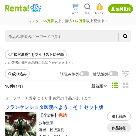
無料登録
レンタル
55万冊
以上、購入
147万冊
以上配信中！
“松沢夏樹” をマイリストに登録
この著者の新刊配信時にお知らせが届きます。
話読み除外
雑誌除外
絞り込み
16件
(1/
1
)
新着順
セーフサーチ設定により非表示の作品があります
フランケンシュタ医院へようこそ！ セット版
【全2巻】
完結
試し読み
少年漫画
作品詳細
著者：松沢夏樹