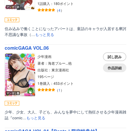
1話購入：180ポイント
マンガ｜話
（
4
）
住み込みで働くことになったアパートは、童話のキャラが入居する摩訶
不思議な事故（…
もっと見る
comicGAGA VOL.06
少年漫画
試し読み
著者：海老ブルー...他
作品詳細
出版社：東京漫画社
195ページ
1巻購入：453ポイント
（
1
）
マンガ｜巻
少年、少女、大人、子ども、みんなを夢中にして熱狂させる少年漫画雑
誌『comic…
もっと見る