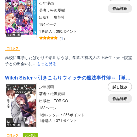
少年漫画
作品詳細
著者：松沢夏樹
出版社：集英社
184ページ
ボーイズラブ
1巻購入：380ポイント
マンガ｜巻
（
1
）
ティーンズラブ
美女・美少女
高校に進学したばかりの彩川ゆうは、学園の有名人の上級生・天上院霊
女性写真集
子との出会いに…
もっと見る
Witch Sister～引きこもりウィッチの魔法事件簿～【単行本版】
少年漫画
試し読み
著者：松沢夏樹
作品詳細
出版社：TORICO
188ページ
1巻レンタル：256ポイント
1巻購入：371ポイント
マンガ｜巻