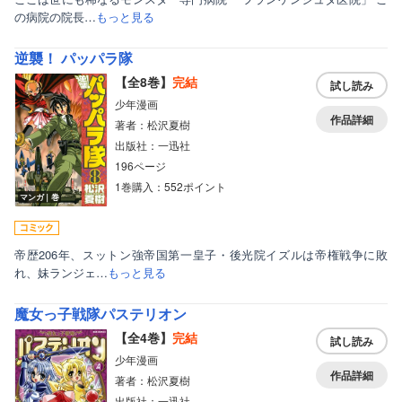
の病院の院長…
もっと見る
逆襲！ パッパラ隊
【全8巻】
完結
試し読み
少年漫画
作品詳細
著者：松沢夏樹
出版社：一迅社
196ページ
1巻購入：552ポイント
マンガ｜巻
帝歴206年、スットン強帝国第一皇子・後光院イズルは帝権戦争に敗
れ、妹ランジェ…
もっと見る
魔女っ子戦隊パステリオン
【全4巻】
完結
試し読み
少年漫画
作品詳細
著者：松沢夏樹
出版社：一迅社