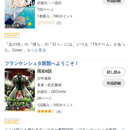
作品詳細
出版社：一迅社
150ページ
1巻購入：780ポイント
（
2
）
マンガ｜巻
『あの頃』の『僕ら』の『日々』には、いつも『TVゲーム』があっ
た。Cover …
もっと見る
フランケンシュタ医院へようこそ！
現在8話
試し読み
少年漫画
作品詳細
著者：松沢夏樹
出版社：G2Comix
26ページ
1話購入：100ポイント
マンガ｜話
（
8
）
ここは世にも稀なるモンスター専門病院 「フランケンシュタ医院」 こ