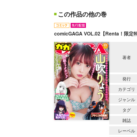
この作品の他の巻
comicGAGA VOL.02【Renta！限
著者
発行
カテゴリ
ジャンル
タグ
雑誌
レーベル