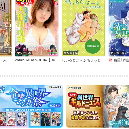
マンガ｜巻
マンガ｜話
マンガ｜巻
温泉万歳～今日も男一人旅～【単話版】
comicGAGA VOL.04【Renta！限定特典付】
わいるどは～ふ ちょっと未来の話
精霊幻想