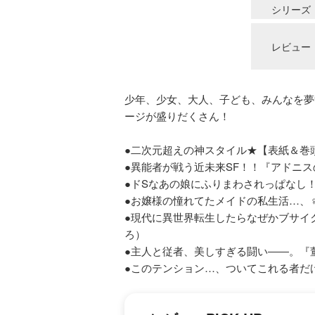
シリーズ
レビュー
少年、少女、大人、子ども、みんなを夢中
ージが盛りだくさん！
●二次元超えの神スタイル★【表紙＆巻
●異能者が戦う近未来SF！！『アドニスの
●ドSなあの娘にふりまわされっぱなし
●お嬢様の憧れてたメイドの私生活…、
●現代に異世界転生したらなぜかブサイ
ろ）
●主人と従者、美しすぎる闘い――。『
●このテンション…、ついてこれる者だけ