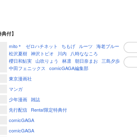
定特典付】
mito＊
ゼロハチネット
ちもげ
ルーツ
海老ブルー
松沢夏樹
神沢トビオ
川内
八時ななころ
櫻日和鮎実
山吹りょう
林凛
朝日奈まお
三島夕歩
中田フェニックス
comicGAGA編集部
東京漫画社
マンガ
少年漫画
雑誌
先行配信
Renta!限定特典付
comicGAGA
comicGAGA