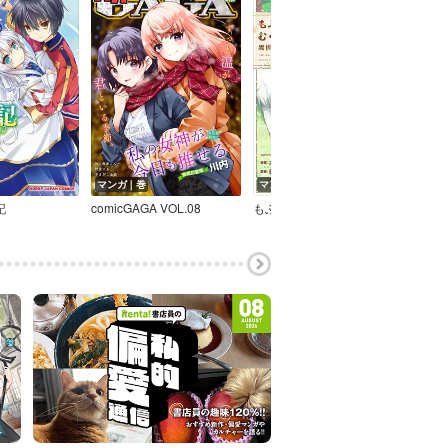
マンガ｜巻
マンガ｜巻
マン
記
comicGAGA VOL.08
もふもふとむくむくと異世界漂流生活 ～おいしいごはん、かみさま、かぞく付き～【電子書店共通特典イラスト付】