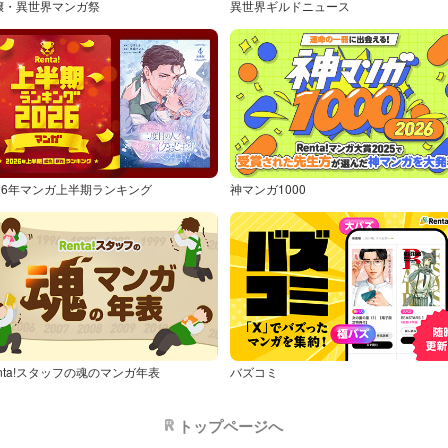
嬢・異世界マンガ祭
異世界ギルドニュース
026年マンガ上半期ランキング
神マンガ1000
nta!スタッフの魂のマンガ年表
バズコミ
トップページへ