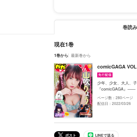
巻読
現在1巻
1巻から
最新巻から
comicGAGA V
少年、少女、大人、子
『comicGAGA』―
280
配信日：2022/03/26
ポスト
LINEで送る