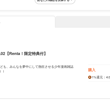
み
OL.02【Renta！限定特典付】
ども、みんなを夢中にして熱狂させる少年漫画雑誌
購入
―！！
1%
還元
：4