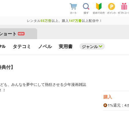
レンタル
55万冊
以上、購入
147万冊
以上配信中！
ショート
NEW
タテコミ
ノベル
実用書
ジャンル
定特典付】
ども、みんなを夢中にして熱狂させる少年漫画雑誌
―！！
購入
1%
還元
：4