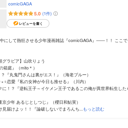
comicGAGA
5.0
(1件)
レビューを書く
にして熱狂させる少年漫画雑誌『comicGAGA』――！！ こ
頭グラビア】山吹りょう
箱庭』（mito＊）
！？『丸鬼門さんは裏がエス！』（海老ブルー）
♀×♀恋愛『私の女神が今日も推せる』（川内）
クに！？『逆転王子～イケメン王子であるこの俺が異世界転生した
董京少年 あるじとしつじ』（櫻日和鮎実）
見届けよッ！！『論破しないでまろんち...
もっと読む