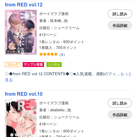
from RED vol.12
ボーイズラブ漫画
試し読み
著者：咲本崎...他
作品詳細
出版社：シュークリーム
413ページ
1巻レンタル：600ポイント
1巻購入：700ポイント
マンガ｜巻
（
8
）
◇◆from RED vol.12 CONTENTS◆◇■人気連載、感動のフィ…
もっと
見る
from RED vol.10
ボーイズラブ漫画
試し読み
著者：akabeko...他
作品詳細
出版社：シュークリーム
418ページ
1巻レンタル：600ポイント
1巻購入：700ポイント