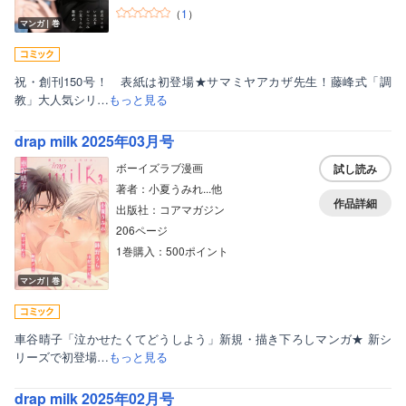
（
1
）
マンガ｜巻
祝・創刊150号！ 表紙は初登場★サマミヤアカザ先生！藤峰式「調
教」大人気シリ…
もっと見る
drap milk 2025年03月号
ボーイズラブ漫画
試し読み
著者：小夏うみれ...他
作品詳細
出版社：コアマガジン
206ページ
1巻購入：500ポイント
マンガ｜巻
車谷晴子「泣かせたくてどうしよう」新規・描き下ろしマンガ★ 新シ
リーズで初登場…
もっと見る
drap milk 2025年02月号