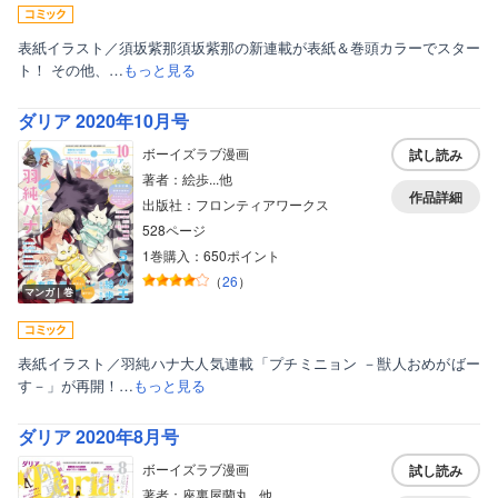
表紙イラスト／須坂紫那須坂紫那の新連載が表紙＆巻頭カラーでスター
ト！ その他、…
もっと見る
ダリア 2020年10月号
ボーイズラブ漫画
試し読み
著者：絵歩...他
作品詳細
出版社：フロンティアワークス
528ページ
1巻購入：650ポイント
（
26
）
マンガ｜巻
表紙イラスト／羽純ハナ大人気連載「プチミニョン －獣人おめがばー
す－」が再開！…
もっと見る
ダリア 2020年8月号
ボーイズラブ漫画
試し読み
著者：座裏屋蘭丸...他