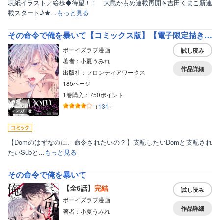
表紙イラスト／絵歩◆待望！！ 大島かもめ連載再開＆吉田くまこ新連
載スタート♪★…
もっと見る
その命令で俺を暴いて【コミックス版】【電子限定描き下ろし漫画付き】
ボーイズラブ漫画
試し読み
著者：小夏うみれ
作品詳細
出版社：フロンティアワークス
185ページ
1巻購入：750ポイント
（
131
）
マンガ｜巻
【Domのはずなのに、命令されたいの？】支配したいDomと支配され
たいSubと…
もっと見る
その命令で俺を暴いて
【全6話】
完結
試し読み
ボーイズラブ漫画
作品詳細
著者：小夏うみれ