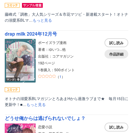
藤峰式「調教」大人気シリーズ＆市花マツビ・新連載スタート！オトナ
の溺愛系BLマ…
もっと見る
drap milk 2024年12月号
ボーイズラブ漫画
試し読み
著者：ゆいつ...他
作品詳細
出版社：コアマガジン
192ページ
1巻購入：500ポイント
（
1
）
マンガ｜巻
オトナの溺愛系BLマガジンとろあまHから過激ラブまで★ 毎月15日に
更新中！■…
もっと見る
どうせ俺からは逃げられないでしょ？
恋愛小説
試し読み