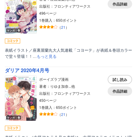
作品詳細
出版社：フロンティアワークス
496ページ
1巻購入：650ポイント
（
21
）
マンガ｜巻
表紙イラスト／座裏屋蘭丸大人気連載「コヨーテ」が表紙＆巻頭カラー
で堂々登場！！…
もっと見る
ダリア 2020年4月号
ボーイズラブ漫画
試し読み
著者：りゆま加奈...他
作品詳細
出版社：フロンティアワークス
450ページ
1巻購入：650ポイント
（
21
）
マンガ｜巻