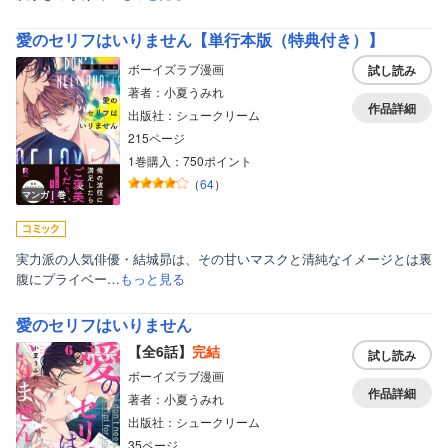
女性写真集
愛のセリフはいりません【単行本版（特典付き）】
ボーイズラブ漫画
試し読み
著者：小夏うみれ
作品詳細
出版社：シュークリーム
215ページ
1巻購入：750ポイント
（
64
）
マンガ｜巻
実力派の人気俳優・結城昴は、その甘いマスクと清純なイメージとは裏
腹にプライベー…
もっと見る
愛のセリフはいりません
【全6話】
完結
試し読み
ボーイズラブ漫画
作品詳細
著者：小夏うみれ
出版社：シュークリーム
35ページ