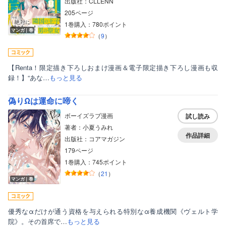
出版社：CLLENN
205ページ
1巻購入：780ポイント
マンガ｜巻
（
9
）
【Renta！限定描き下ろしおまけ漫画＆電子限定描き下ろし漫画も収
録！】“あな…
もっと見る
偽りΩは運命に啼く
ボーイズラブ漫画
試し読み
著者：小夏うみれ
作品詳細
出版社：コアマガジン
179ページ
1巻購入：745ポイント
（
21
）
マンガ｜巻
優秀なαだけが通う資格を与えられる特別なα養成機関《ヴェルト学
院》。その首席で…
もっと見る