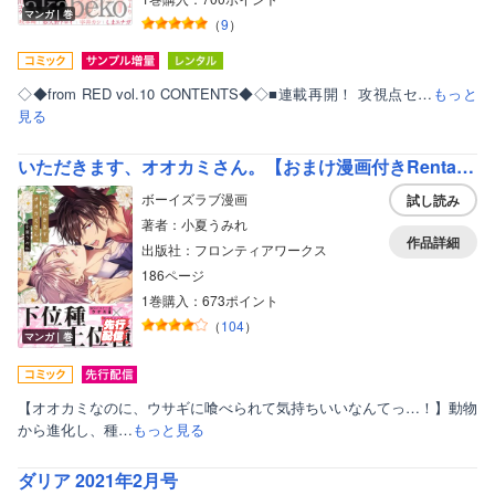
マンガ｜巻
（
9
）
◇◆from RED vol.10 CONTENTS◆◇■連載再開！ 攻視点セ…
もっと
見る
いただきます、オオカミさん。【おまけ漫画付きRenta！限定版】
ボーイズラブ漫画
試し読み
著者：小夏うみれ
作品詳細
出版社：フロンティアワークス
186ページ
1巻購入：673ポイント
（
104
）
マンガ｜巻
【オオカミなのに、ウサギに喰べられて気持ちいいなんてっ…！】動物
から進化し、種…
もっと見る
ダリア 2021年2月号