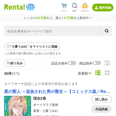
無料登録
レンタル
55万冊
以上、購入
147万冊
以上配信中！
“小夏うみれ” をマイリストに登録
この著者の新刊配信時にお知らせが届きます。
話読み除外
雑誌除外
絞り込み
30件
(1/
1
)
新着順
セーフサーチ設定により非表示の作品があります
星の聖人 ～追放された男の聖女～【コミックス版／Renta！限定おまけ付き】
現在2巻
試し読み
ボーイズラブ漫画
作品詳細
著者：小夏うみれ