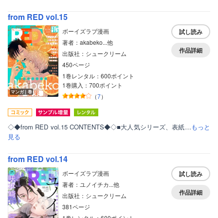
from RED vol.15
ボーイズラブ漫画
試し読み
著者：akabeko...他
作品詳細
出版社：シュークリーム
450ページ
1巻レンタル：600ポイント
1巻購入：700ポイント
マンガ｜巻
（
7
）
◇◆from RED vol.15 CONTENTS◆◇■大人気シリーズ、表紙…
もっと
見る
from RED vol.14
ボーイズラブ漫画
試し読み
著者：ユノイチカ...他
作品詳細
出版社：シュークリーム
381ページ
1巻レンタル：600ポイント