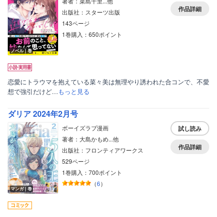
著者：菜島千里...他
作品詳細
出版社：スターツ出版
143ページ
1巻購入：650ポイント
ノベル｜巻
恋愛にトラウマを抱えている菜々美は無理やり誘われた合コンで、不愛
想で強引だけど…
もっと見る
ダリア 2024年2月号
ボーイズラブ漫画
試し読み
著者：大島かもめ...他
作品詳細
出版社：フロンティアワークス
529ページ
1巻購入：700ポイント
（
6
）
マンガ｜巻