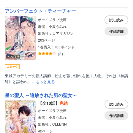
アンパーフェクト・ティーチャー
ボーイズラブ漫画
試し読み
著者：小夏うみれ
作品詳細
出版社：コアマガジン
203ページ
1巻購入：765ポイント
（
3
）
マンガ｜巻
東城アカデミーの新人講師、松山が強い憧れを抱く人物。それは《神講
師》と謳われ、…
もっと見る
星の聖人 ～追放された男の聖女～
【全10話】
完結
試し読み
ボーイズラブ漫画
作品詳細
著者：小夏うみれ
出版社：CLLENN
42ページ