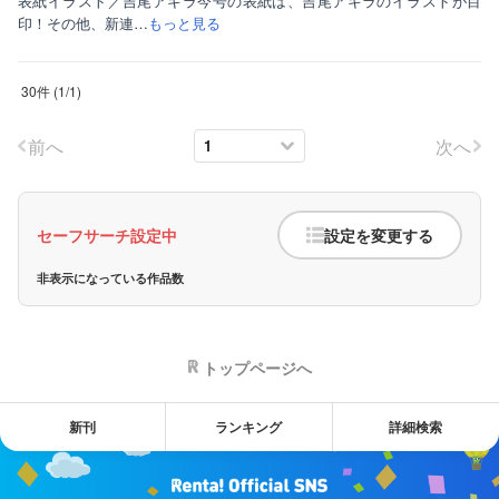
表紙イラスト／吉尾アキラ今号の表紙は、吉尾アキラのイラストが目
印！その他、新連…
もっと見る
30件
(
1
/
1
)
前へ
次へ
セーフサーチ設定中
設定を変更する
非表示になっている作品数
トップページへ
新刊
ランキング
詳細検索