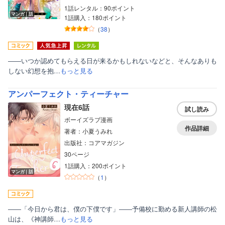
1話レンタル：90ポイント
マンガ｜話
1話購入：180ポイント
（
38
）
――いつか認めてもらえる日が来るかもしれないなどと、そんなありも
しない幻想を抱…
もっと見る
アンパーフェクト・ティーチャー
現在6話
試し読み
ボーイズラブ漫画
作品詳細
著者：小夏うみれ
出版社：コアマガジン
30ページ
1話購入：200ポイント
マンガ｜話
（
1
）
――「今日から君は、僕の下僕です」――予備校に勤める新人講師の松
山は、《神講師…
もっと見る