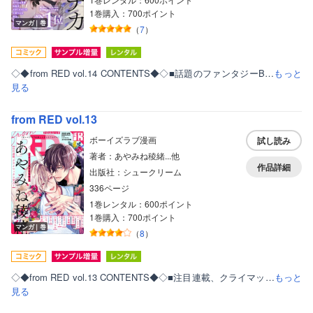
1巻購入：700ポイント
マンガ｜巻
（
7
）
◇◆from RED vol.14 CONTENTS◆◇■話題のファンタジーB…
もっと
見る
from RED vol.13
ボーイズラブ漫画
試し読み
著者：あやみね稜緒...他
作品詳細
出版社：シュークリーム
336ページ
1巻レンタル：600ポイント
1巻購入：700ポイント
マンガ｜巻
（
8
）
◇◆from RED vol.13 CONTENTS◆◇■注目連載、クライマッ…
もっと
見る