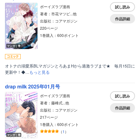
ボーイズラブ漫画
試し読み
著者：市花マツビ...他
作品詳細
出版社：コアマガジン
220ページ
1巻購入：600ポイント
マンガ｜巻
オトナの溺愛系BLマガジンとろあまHから過激ラブまで★ 毎月15日に
更新中！◆…
もっと見る
drap milk 2025年01月号
ボーイズラブ漫画
試し読み
著者：藤峰式...他
作品詳細
出版社：コアマガジン
217ページ
1巻購入：600ポイント
（
1
）
マンガ｜巻