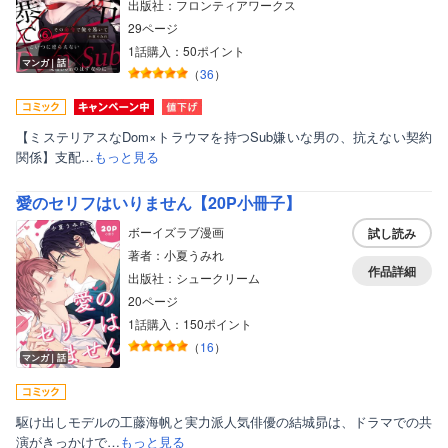
出版社：フロンティアワークス
29ページ
1話購入：50ポイント
マンガ｜話
（
36
）
【ミステリアスなDom×トラウマを持つSub嫌いな男の、抗えない契約
関係】支配…
もっと見る
愛のセリフはいりません【20P小冊子】
ボーイズラブ漫画
試し読み
著者：小夏うみれ
作品詳細
出版社：シュークリーム
20ページ
1話購入：150ポイント
ボーイズラブ
（
16
）
マンガ｜話
ティーンズラブ
美女・美少女
駆け出しモデルの工藤海帆と実力派人気俳優の結城昴は、ドラマでの共
演がきっかけで…
もっと見る