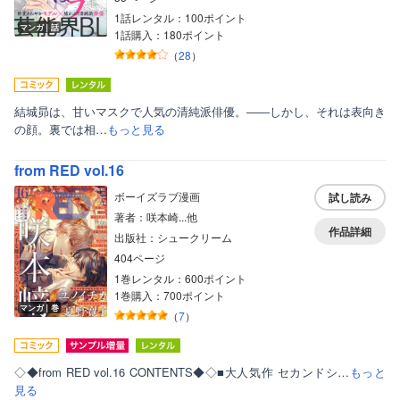
1話レンタル：100ポイント
マンガ｜話
1話購入：180ポイント
（
28
）
結城昴は、甘いマスクで人気の清純派俳優。――しかし、それは表向き
の顔。裏では相…
もっと見る
from RED vol.16
ボーイズラブ漫画
試し読み
著者：咲本崎...他
作品詳細
出版社：シュークリーム
404ページ
1巻レンタル：600ポイント
1巻購入：700ポイント
マンガ｜巻
（
7
）
◇◆from RED vol.16 CONTENTS◆◇■大人気作 セカンドシ…
もっと
見る