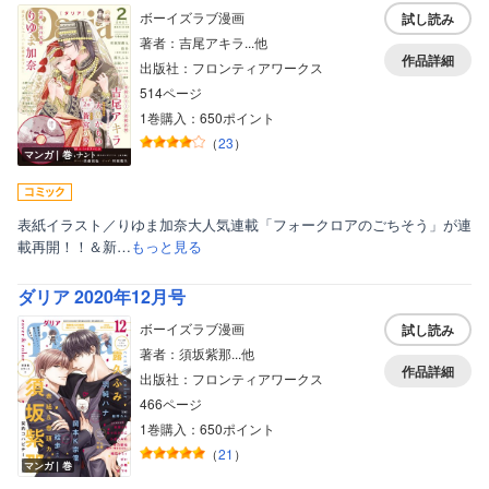
ボーイズラブ漫画
試し読み
著者：吉尾アキラ...他
作品詳細
出版社：フロンティアワークス
514ページ
1巻購入：650ポイント
（
23
）
マンガ｜巻
表紙イラスト／りゆま加奈大人気連載「フォークロアのごちそう」が連
載再開！！＆新…
もっと見る
ダリア 2020年12月号
ボーイズラブ漫画
試し読み
著者：須坂紫那...他
作品詳細
出版社：フロンティアワークス
466ページ
1巻購入：650ポイント
（
21
）
マンガ｜巻