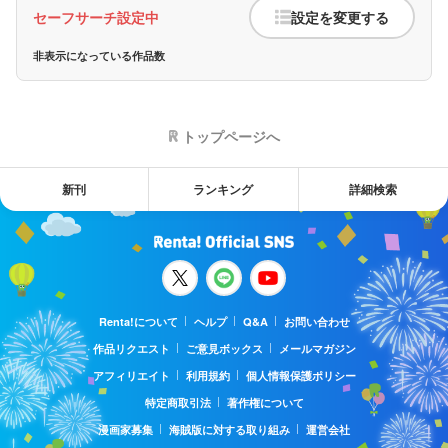
セーフサーチ設定中
設定を変更する
非表示になっている作品数
トップページへ
新刊
ランキング
詳細検索
Renta!について
ヘルプ
Q&A
お問い合わせ
作品リクエスト
ご意見ボックス
メールマガジン
アフィリエイト
利用規約
個人情報保護ポリシー
特定商取引法
著作権について
漫画家募集
海賊版に対する取り組み
運営会社