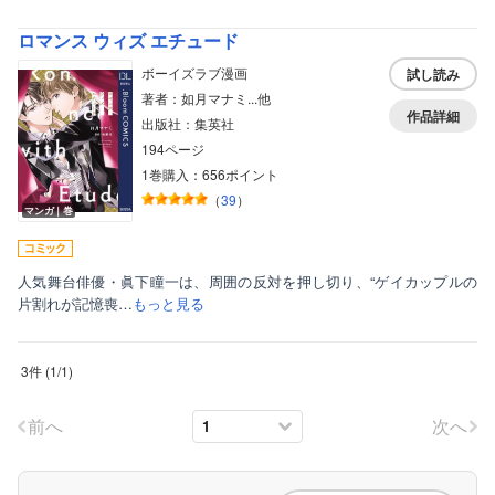
ボーイズラブ
ロマンス ウィズ エチュード
ティーンズラブ
ボーイズラブ漫画
試し読み
著者：如月マナミ...他
美女・美少女
作品詳細
出版社：集英社
女性写真集
194ページ
1巻購入：656ポイント
（
39
）
マンガ｜巻
人気舞台俳優・眞下瞳一は、周囲の反対を押し切り、“ゲイカップルの
片割れが記憶喪…
もっと見る
3件
(
1
/
1
)
前へ
次へ