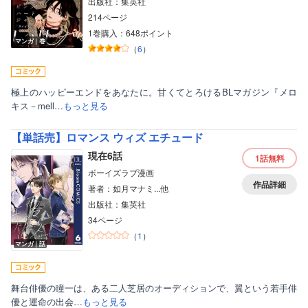
出版社：集英社
214ページ
1巻購入：648ポイント
マンガ｜巻
（
6
）
極上のハッピーエンドをあなたに。甘くてとろけるBLマガジン『メロ
キス－mell…
もっと見る
【単話売】ロマンス ウィズ エチュード
現在6話
1話
無料
ボーイズラブ漫画
作品詳細
著者：如月マナミ...他
出版社：集英社
34ページ
（
1
）
マンガ｜話
舞台俳優の瞳一は、ある二人芝居のオーディションで、翼という若手俳
優と運命の出会…
もっと見る