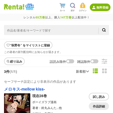
無料登録
レンタル
55万冊
以上、購入
147万冊
以上配信中！
“秋野冬” をマイリストに登録
この著者の新刊配信時にお知らせが届きます。
話読み除外
雑誌除外
絞り込み
3件
(1/
1
)
新着順
セーフサーチ設定により非表示の作品があります
メロキス-mellow kiss-
現在28巻
試し読み
ボーイズラブ漫画
作品詳細
著者：鈴丸みんた...他