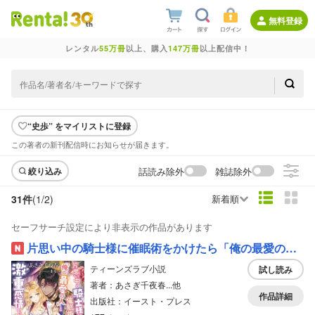
無料登録
レンタル
55万冊
以上、購入
147万冊
以上配信中！
“史歩” をマイリストに登録
この著者の新刊配信時にお知らせが届きます。
話読み除外
雑誌除外
絞り込み
31件
(1/
2
)
新着順
セーフサーチ設定により非表示の作品があります
片思い中の騎士様に催眠術をかけたら「俺の最愛の人」と激重感情をぶつけられています
ティーンズラブ小説
試し読み
著者：あさぎ千夜春...他
作品詳細
出版社：イースト・プレス