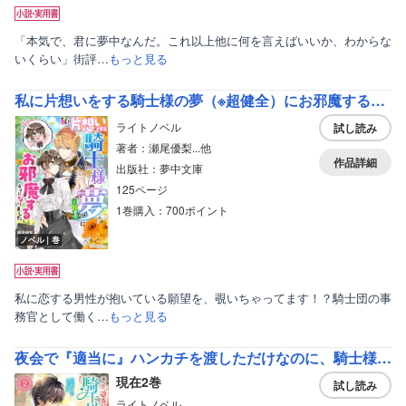
美女・美少女
女性写真集
「本気で、君に夢中なんだ。これ以上他に何を言えばいいか、わからな
いくらい」街評…
もっと見る
私に片想いをする騎士様の夢（※超健全）にお邪魔するようになりました
ライトノベル
試し読み
著者：瀬尾優梨...他
作品詳細
出版社：夢中文庫
125ページ
1巻購入：700ポイント
ノベル｜巻
私に恋する男性が抱いている願望を、覗いちゃってます！？騎士団の事
務官として働く…
もっと見る
夜会で『適当に』ハンカチを渡しただけなのに、騎士様から婚約を迫られています【電子特典付き】
現在2巻
試し読み
ライトノベル