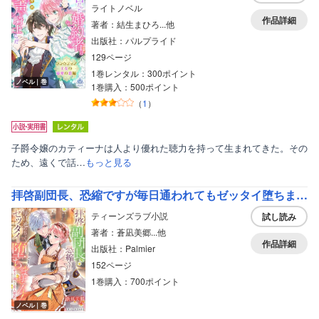
ライトノベル
作品詳細
著者：結生まひろ...他
出版社：パルプライド
129ページ
1巻レンタル：300ポイント
ノベル｜巻
1巻購入：500ポイント
（
1
）
子爵令嬢のカティーナは人より優れた聴力を持って生まれてきた。その
ため、遠くで話…
もっと見る
拝啓副団長、恐縮ですが毎日通われてもゼッタイ堕ちません！～キスに溺れた恋人契約～
ティーンズラブ小説
試し読み
著者：蒼凪美郷...他
作品詳細
出版社：Palmier
152ページ
ボーイズラブ
1巻購入：700ポイント
ティーンズラブ
ノベル｜巻