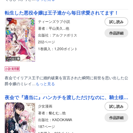
転生した悪役令嬢は王子達から毎日求愛されてます！
ティーンズラブ小説
試し読み
著者：平山美久...他
作品詳細
出版社：アルファポリス
202ページ
1巻購入：1,200ポイント
ノベル｜巻
夜会でイリアス王子に婚約破棄を宣言された瞬間に前世を思い出した公
爵令嬢のミレイ…
もっと見る
夜会で『適当に』ハンカチを渡しただけなのに、騎士様から婚約を迫られています
少女漫画
試し読み
著者：貉むむ...他
作品詳細
出版社：KADOKAWA
187ページ