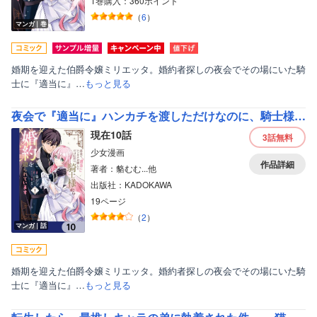
1巻購入：360ポイント
（
6
）
マンガ｜巻
婚期を迎えた伯爵令嬢ミリエッタ。婚約者探しの夜会でその場にいた騎
士に『適当に』…
もっと見る
夜会で『適当に』ハンカチを渡しただけなのに、騎士様から婚約を迫られています【分冊版】
現在10話
3話
無料
少女漫画
作品詳細
著者：貉むむ...他
出版社：KADOKAWA
19ページ
（
2
）
マンガ｜話
婚期を迎えた伯爵令嬢ミリエッタ。婚約者探しの夜会でその場にいた騎
士に『適当に』…
もっと見る