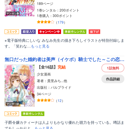
189ページ
1巻レンタル：200ポイント
マンガ｜巻
1巻購入：300ポイント
（
179
）
※電子版特典にしいな みなみ先生の描き下ろしイラストが特別付録しま
す。「笑わな…
もっと見る
無口だった婚約者は美声（イケボ）騎士でした～この恋は耳から始まった～
【全16話】
完結
1話
無料
少女漫画
作品詳細
著者：貴里みち...他
出版社：パルプライド
34ページ
（
12
）
マンガ｜話
子爵令嬢カティーナは人よりもかなり優れた聴力を持っている。噂話ま
でもしっかりと…
もっと見る