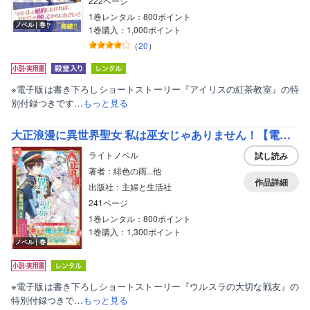
222ページ
1巻レンタル：800ポイント
ノベル｜巻
1巻購入：1,000ポイント
（
20
）
※電子版は書き下ろしショートストーリー『アイリスの紅茶教室』の特
別付録つきです…
もっと見る
大正浪漫に異世界聖女 私は巫女じゃありません！【電子版特典付】
ライトノベル
試し読み
著者：緋色の雨...他
作品詳細
出版社：主婦と生活社
241ページ
1巻レンタル：800ポイント
1巻購入：1,300ポイント
ノベル｜巻
※電子版は書き下ろしショートストーリー『ウルスラの大切な戦友』の
特別付録つきで…
もっと見る