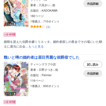
作品詳細
著者：六花きい...他
出版社：KADOKAWA
182ページ
1巻購入：710ポイント
ノベル｜巻
（
3
）
婚期を迎えた伯爵令嬢ミリエッタ。婚約者探しの夜会でその場にいた騎
士に適当に出会…
もっと見る
醜いと噂の婚約者は眉目秀麗な侯爵様でした
ティーンズラブ小説
試し読み
著者：日野さつき...他
作品詳細
出版社：Palmier
116ページ
1巻購入：600ポイント
ノベル｜巻