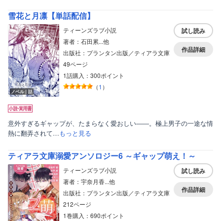
雪花と月凛【単話配信】
ティーンズラブ小説
試し読み
著者：石田累...他
作品詳細
出版社：プランタン出版／ティアラ文庫
49ページ
1話購入：300ポイント
（
1
）
ノベル｜話
意外すぎるギャップが、たまらなく愛おしい――。極上男子の一途な情
熱に翻弄されて…
もっと見る
ティアラ文庫溺愛アンソロジー6 ～ギャップ萌え！～
ティーンズラブ小説
試し読み
著者：宇奈月香...他
作品詳細
出版社：プランタン出版／ティアラ文庫
212ページ
1巻購入：690ポイント