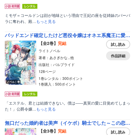
ミモザ＝コールドンは顔が地味という理由で王妃の座を従姉妹のバーバ
ラに奪われ、殿…
もっと見る
バッドエンド確定したけど悪役令嬢はオネエ系魔王に愛されながら悠々自適に満喫します
【全2巻】
完結
試し読み
ライトノベル
作品詳細
著者：あさぎかな...他
出版社：パルプライド
128ページ
1巻レンタル：300ポイント
ノベル｜巻
1巻購入：500ポイント
「エステル、君とは結婚できない。僕は――真実の愛に目覚めてしまっ
た！」公爵令嬢…
もっと見る
無口だった婚約者は美声（イケボ）騎士でした～この恋は耳から始まった～
【全3巻】
完結
試し読み