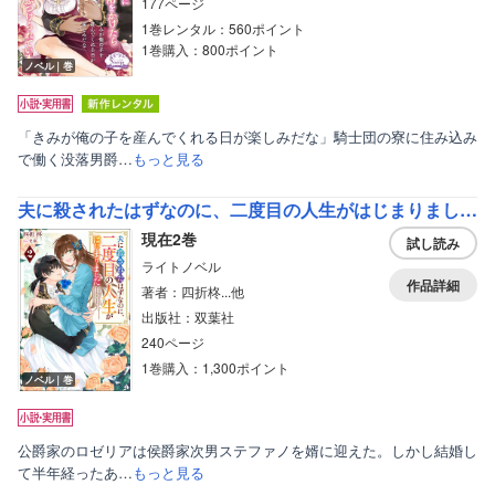
177ページ
1巻レンタル：560ポイント
1巻購入：800ポイント
ノベル｜巻
「きみが俺の子を産んでくれる日が楽しみだな」騎士団の寮に住み込み
で働く没落男爵…
もっと見る
夫に殺されたはずなのに、二度目の人生がはじまりました（ノベル）
現在2巻
試し読み
ライトノベル
作品詳細
著者：四折柊...他
出版社：双葉社
240ページ
1巻購入：1,300ポイント
ノベル｜巻
公爵家のロゼリアは侯爵家次男ステファノを婿に迎えた。しかし結婚し
て半年経ったあ…
もっと見る