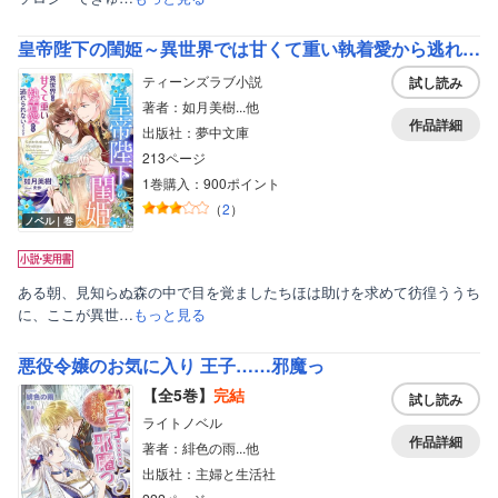
皇帝陛下の閨姫～異世界では甘くて重い執着愛から逃れられないようです～
ティーンズラブ小説
試し読み
著者：如月美樹...他
作品詳細
出版社：夢中文庫
213ページ
1巻購入：900ポイント
（
2
）
ノベル｜巻
ある朝、見知らぬ森の中で目を覚ましたちほは助けを求めて彷徨ううち
に、ここが異世…
もっと見る
悪役令嬢のお気に入り 王子……邪魔っ
【全5巻】
完結
試し読み
ライトノベル
作品詳細
著者：緋色の雨...他
出版社：主婦と生活社