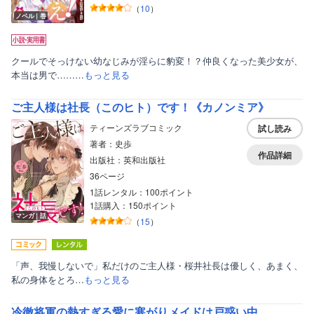
（
10
）
ノベル｜巻
クールでそっけない幼なじみが淫らに豹変！？仲良くなった美少女が、
本当は男で………
もっと見る
ご主人様は社長（このヒト）です！《カノンミア》
ティーンズラブコミック
試し読み
著者：史歩
作品詳細
出版社：英和出版社
36ページ
1話レンタル：100ポイント
1話購入：150ポイント
マンガ｜話
（
15
）
「声、我慢しないで」私だけのご主人様・桜井社長は優しく、あまく、
私の身体をとろ…
もっと見る
冷徹将軍の熱すぎる愛に寒がりメイドは戸惑い中