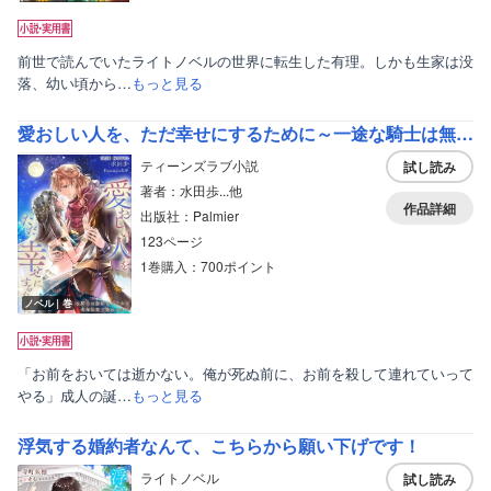
前世で読んでいたライトノベルの世界に転生した有理。しかも生家は没
落、幼い頃から…
もっと見る
愛おしい人を、ただ幸せにするために～一途な騎士は無垢なる王女を夜毎快楽で染め上げる～
ティーンズラブ小説
試し読み
著者：水田歩...他
作品詳細
出版社：Palmier
123ページ
1巻購入：700ポイント
ノベル｜巻
「お前をおいては逝かない。俺が死ぬ前に、お前を殺して連れていって
やる」成人の誕…
もっと見る
浮気する婚約者なんて、こちらから願い下げです！
ライトノベル
試し読み