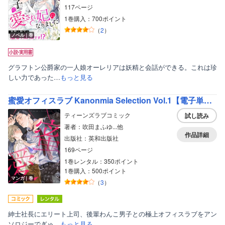
117ページ
1巻購入：700ポイント
（
2
）
ノベル｜巻
グラフトン公爵家の一人娘オーレリアは妖精と会話ができる。これは珍
しい力であった…
もっと見る
蜜愛オフィスラブ Kanonmia Selection Vol.1【電子単行本版】
ティーンズラブコミック
試し読み
著者：吹田まふゆ...他
作品詳細
出版社：英和出版社
169ページ
1巻レンタル：350ポイント
1巻購入：500ポイント
マンガ｜巻
（
3
）
紳士社長にエリート上司、後輩わんこ男子との極上オフィスラブをアン
ソロジーでぎゅ…
もっと見る