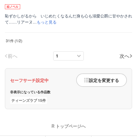
恥ずかしがるから いじめたくなるんだ身も心も溺愛公爵に甘やかされ
て……リアーヌ…
もっと見る
31件
(
1
/
2
)
前へ
次へ
セーフサーチ設定中
設定を変更する
非表示になっている作品数
ティーンズラブ 15件
トップページへ