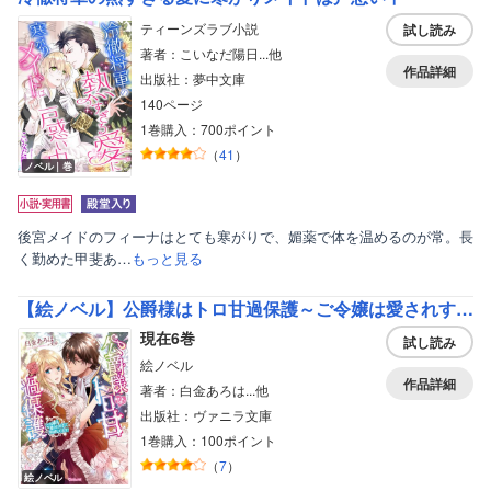
ティーンズラブ小説
試し読み
著者：こいなだ陽日...他
作品詳細
出版社：夢中文庫
140ページ
1巻購入：700ポイント
（
41
）
ノベル｜巻
後宮メイドのフィーナはとても寒がりで、媚薬で体を温めるのが常。長
く勤めた甲斐あ…
もっと見る
【絵ノベル】公爵様はトロ甘過保護～ご令嬢は愛されすぎて困惑してます！～
現在6巻
試し読み
絵ノベル
作品詳細
著者：白金あろは...他
出版社：ヴァニラ文庫
1巻購入：100ポイント
（
7
）
絵ノベル