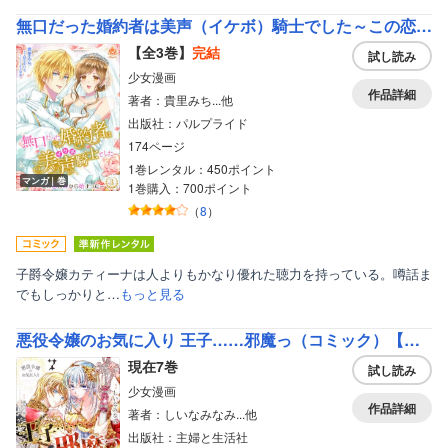
無口だった婚約者は美声（イケボ）騎士でした～この恋は耳から始まった～【合本版】
【全3巻】
完結
試し読み
少女漫画
作品詳細
著者：貴里みち...他
出版社：パルプライド
174ページ
1巻レンタル：450ポイント
マンガ｜巻
1巻購入：700ポイント
（
8
）
子爵令嬢カティーナは人よりもかなり優れた聴力を持っている。噂話ま
でもしっかりと…
もっと見る
悪役令嬢のお気に入り 王子……邪魔っ（コミック）【電子版特典付】
現在7巻
試し読み
少女漫画
作品詳細
著者：しいなみなみ...他
出版社：主婦と生活社