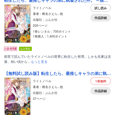
転生したら、最推しキャラの弟に執着された件。 ～猫憑き！？ 氷の騎士が離してくれません。～ 【電子限定SS付】
ライトノベル
試し読み
著者：椎名さえら...他
作品詳細
出版社：ぶんか社
205ページ
1巻レンタル：700ポイント
1巻購入：1,400ポイント
ノベル｜巻
前世で読んでいたライトノベルの世界に転生した有理。しかも生家は没
落、幼い頃から…
もっと見る
【無料試し読み版】転生したら、最推しキャラの弟に執着された件。 ～猫憑き！？ 氷の騎士が離してくれません。～
ライトノベル
1巻
無料
著者：椎名さえら...他
作品詳細
出版社：ぶんか社
37ページ
ノベル｜巻