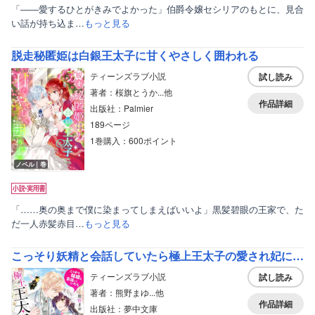
「――愛するひとがきみでよかった」伯爵令嬢セシリアのもとに、見合
い話が持ち込ま…
もっと見る
脱走秘匿姫は白銀王太子に甘くやさしく囲われる
ティーンズラブ小説
試し読み
著者：桜旗とうか...他
作品詳細
出版社：Palmier
189ページ
1巻購入：600ポイント
ノベル｜巻
「……奥の奥まで僕に染まってしまえばいいよ」黒髪碧眼の王家で、た
だ一人赤髪赤目…
もっと見る
こっそり妖精と会話していたら極上王太子の愛され妃になりました～真摯な殿下は溺甘で熱烈です！？～
ティーンズラブ小説
試し読み
著者：熊野まゆ...他
作品詳細
出版社：夢中文庫