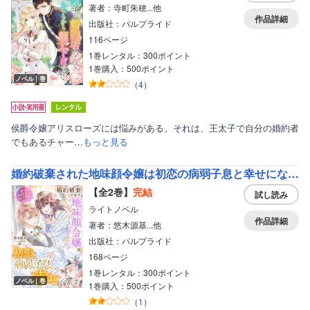
著者：寺町朱穂...他
作品詳細
出版社：パルプライド
116ページ
1巻レンタル：300ポイント
1巻購入：500ポイント
ノベル｜巻
（
4
）
侯爵令嬢アリスローズには悩みがある。それは、王太子で自分の婚約者
でもあるチャー…
もっと見る
婚約破棄された地味顔令嬢は初恋の病弱子息と幸せになる～実は王太子だったなんて聞いてません～
【全2巻】
完結
試し読み
ライトノベル
作品詳細
著者：悠木源基...他
出版社：パルプライド
168ページ
1巻レンタル：300ポイント
ノベル｜巻
1巻購入：500ポイント
（
1
）