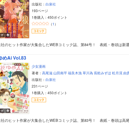
出版社：
白泉社
193ページ
1巻購入：450ポイント
（
1
）
ンガ｜巻
泉社のヒット作家が大集合したWEBコミック誌、第84号！ 表紙・巻頭は新
めAi Vol.83
少女漫画
著者：
高尾滋
山田南平
福良木漁
草川為
長舩みずほ
松月滉
由
出版社：
白泉社
231ページ
1巻購入：450ポイント
ンガ｜巻
泉社のヒット作家が大集合したWEBコミック誌、第83号！ 表紙・巻頭は高