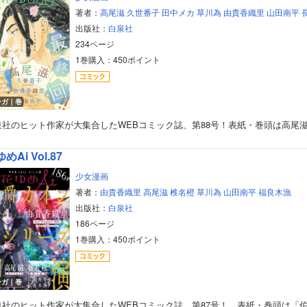
著者：
高尾滋
久世番子
田中メカ
草川為
由貴香織里
山田南平
出版社：
白泉社
234ページ
1巻購入：450ポイント
ンガ｜巻
泉社のヒット作家が大集合したWEBコミック誌、第88号！表紙・巻頭は高尾
めAi Vol.87
少女漫画
著者：
由貴香織里
高尾滋
椎名橙
草川為
山田南平
福良木漁
出版社：
白泉社
186ページ
1巻購入：450ポイント
ボーイズラブ
ンガ｜巻
ティーンズラブ
泉社のヒット作家が大集合したWEBコミック誌、第87号！ 表紙・巻頭は「