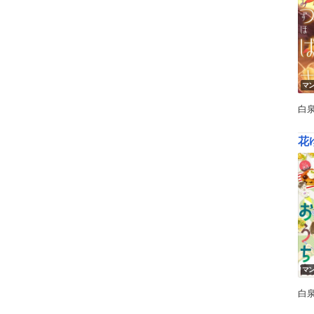
マ
白
花ゆ
マ
白