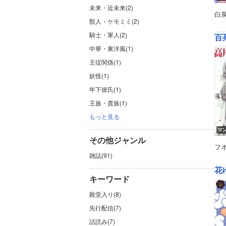
未来・近未来(2)
白
獣人・ケモミミ(2)
騎士・軍人(2)
百
中華・東洋風(1)
主従関係(1)
妖怪(1)
年下彼氏(1)
王族・貴族(1)
もっと見る
マ
その他ジャンル
フ
雑誌(91)
花ゆ
キーワード
殿堂入り(8)
先行配信(7)
話読み(7)