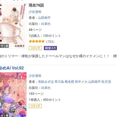
現在78話
少女漫画
著者：
山田南平
出版社：
白泉社
48ページ
1話購入：100ポイント
（
753
）
ンガ｜話
5歳のトリマー・律歌が保護したドーベルマンはなぜか裸のイケメンに！！ 律
めAi Vol.92
少女漫画
著者：
長舩みずほ
草川為
椎名橙
田中メカ
山田南平
松月滉
出版社：
白泉社
193ページ
1巻購入：450ポイント
ンガ｜巻