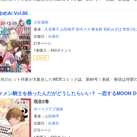
美女・美少女
めAi Vol.86
女性写真集
少女漫画
著者：
久世番子
山田南平
田中メカ
椎名橙
長舩みずほ
壱世川
出版社：
白泉社
218ページ
1巻購入：450ポイント
ンガ｜巻
泉社のヒット作家が大集合したWEBコミック誌、第86号！表紙・巻頭は待望
ケメン騎士を拾ったんだがどうしたらいい？ ～恋するMOON D
現在2巻
ボーイズラブ漫画
著者：
山田南平
出版社：
白泉社
273ページ
1巻購入：680ポイント