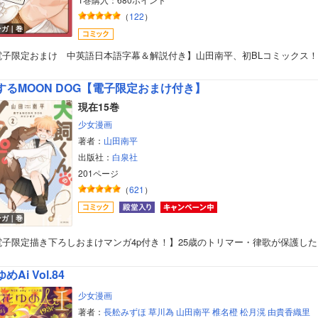
（
122
）
ンガ｜巻
電子限定おまけ 中英語日本語字幕＆解説付き】山田南平、初BLコミックス！
するMOON DOG【電子限定おまけ付き】
現在15巻
少女漫画
著者：
山田南平
出版社：
白泉社
201ページ
（
621
）
ンガ｜巻
電子限定描き下ろしおまけマンガ4p付き！】25歳のトリマー・律歌が保護した
めAi Vol.84
少女漫画
著者：
長舩みずほ
草川為
山田南平
椎名橙
松月滉
由貴香織里