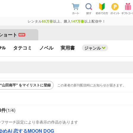
レンタル
55万冊
以上、購入
147万冊
以上配信中！
ショート
NEW
タテコミ
ノベル
実用書
ジャンル
この著者の新刊配信時にお知らせが届きます。
“山田南平” をマイリストに登録
3件
(1/
4
)
ーフサーチ設定により非表示の作品があります
ゆめAi 恋するMOON DOG