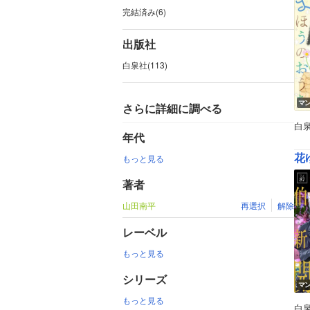
完結済み(6)
出版社
白泉社(113)
マ
さらに詳細に調べる
白
年代
花ゆ
もっと見る
著者
山田南平
再選択
解除
レーベル
もっと見る
シリーズ
マ
もっと見る
白