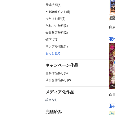
長編漫画(6)
〜100ポイント(5)
今だけお得!(5)
マ
だれでも無料(3)
白
会員限定無料(2)
花ゆ
値下げ(2)
サンプル増量(1)
もっと見る
キャンペーン作品
無料作品あり(5)
値引き作品あり(2)
マ
メディア化作品
白
該当なし
花ゆ
完結済み