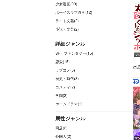
少女漫画(99)
ボーイズラブ漫画(12)
ライト文芸(2)
小説・文芸(2)
詳細ジャンル
SF・ファンタジー(15)
マ
恋愛(15)
2
ラブコメ(5)
歴史・時代(3)
花ゆ
コメディ(2)
学園(2)
ホームドラマ(1)
属性ジャンル
同居(2)
外国人(2)
マ