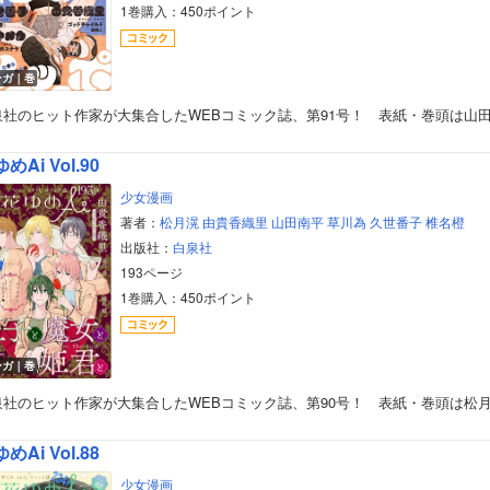
1巻購入：450ポイント
ンガ｜巻
泉社のヒット作家が大集合したWEBコミック誌、第91号！ 表紙・巻頭は山
めAi Vol.90
少女漫画
著者：
松月滉
由貴香織里
山田南平
草川為
久世番子
椎名橙
出版社：
白泉社
193ページ
1巻購入：450ポイント
ンガ｜巻
泉社のヒット作家が大集合したWEBコミック誌、第90号！ 表紙・巻頭は松
めAi Vol.88
少女漫画