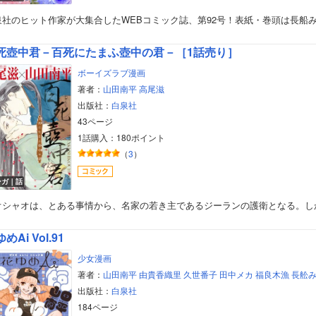
泉社のヒット作家が大集合したWEBコミック誌、第92号！表紙・巻頭は長船
死壺中君－百死にたまふ壺中の君－［1話売り］
ボーイズラブ漫画
著者：
山田南平
高尾滋
出版社：
白泉社
43ページ
1話購入：180ポイント
（
3
）
ンガ｜話
オシャオは、とある事情から、名家の若き主であるジーランの護衛となる。し
めAi Vol.91
少女漫画
著者：
山田南平
由貴香織里
久世番子
田中メカ
福良木漁
長舩
出版社：
白泉社
184ページ