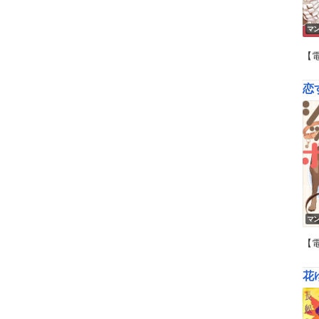
マ
【
恋
マ
【
花ゆ