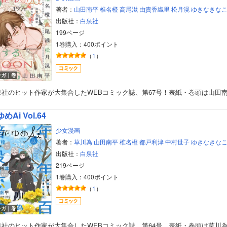
著者：
山田南平
椎名橙
高尾滋
由貴香織里
松月滉
ゆきなきな
出版社：
白泉社
199ページ
1巻購入：400ポイント
（
1
）
ンガ｜巻
泉社のヒット作家が大集合したWEBコミック誌、第67号！表紙・巻頭は山田
めAi Vol.64
少女漫画
著者：
草川為
山田南平
椎名橙
都戸利津
中村世子
ゆきなきな
出版社：
白泉社
219ページ
1巻購入：400ポイント
（
1
）
ボーイズラブ
ンガ｜巻
ティーンズラブ
泉社のヒット作家が大集合したWEBコミック誌、第64号。表紙・巻頭は草川