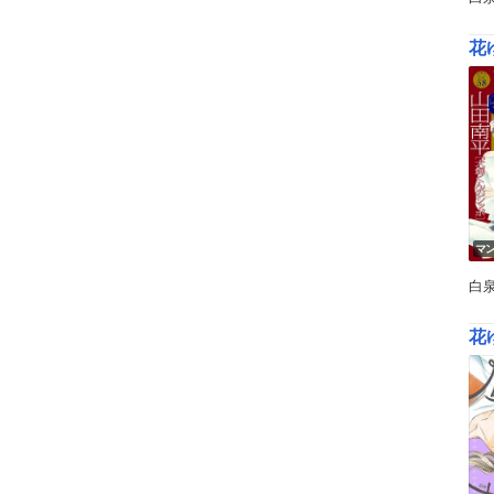
花ゆ
マ
白
花