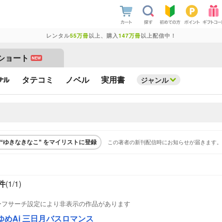
レンタル
55万冊
以上、購入
147万冊
以上配信中！
ショート
NEW
タテコミ
ノベル
実用書
ジャンル
この著者の新刊配信時にお知らせが届きます。
“ゆきなきなこ” をマイリストに登録
件
(1/
1
)
ーフサーチ設定により非表示の作品があります
ゆめAi 三日月バスロマンス