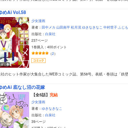
美女・美少女
めAi Vol.58
女性写真集
少女漫画
著者：
田中メカ
山田南平
松月滉
ゆきなきなこ
中村世子
ふじ
出版社：
白泉社
237ページ
1巻購入：400ポイント
（
2
）
ンガ｜巻
泉社のヒット作家が大集合したWEBコミック誌、第58号。表紙・巻頭は「鉄
ゆめAi 底なし沼の花嫁
【全5話】
完結
少女漫画
著者：
ゆきなきなこ
出版社：
白泉社
39ページ
1話購入：100ポイント