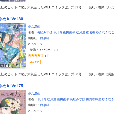
泉社のヒット作家が大集合したWEBコミック誌、第82号！ 表紙・巻頭はい
めAi Vol.80
少女漫画
著者：
長舩みずほ
草川為
山田南平
松月滉
椎名橙
ゆきなきな
出版社：
白泉社
205ページ
1巻購入：450ポイント
（
1
）
ンガ｜巻
泉社のヒット作家が大集合したWEBコミック誌、第80号！ 表紙・巻頭は長
めAi Vol.75
少女漫画
著者：
草川為
松月滉
山田南平
長舩みずほ
由貴香織里
ゆきな
出版社：
白泉社
222ページ