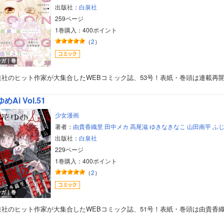
出版社：
白泉社
259ページ
1巻購入：400ポイント
（
2
）
ンガ｜巻
泉社のヒット作家が大集合したWEBコミック誌、53号！表紙・巻頭は連載再
めAi Vol.51
少女漫画
著者：
由貴香織里
田中メカ
高尾滋
ゆきなきなこ
山田南平
ふ
出版社：
白泉社
229ページ
1巻購入：400ポイント
（
2
）
ンガ｜巻
泉社のヒット作家が大集合したWEBコミック誌、51号！表紙・巻頭は由貴香