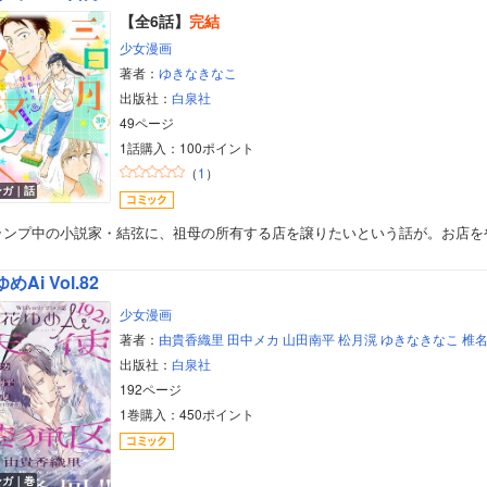
【全6話】
完結
少女漫画
著者：
ゆきなきなこ
出版社：
白泉社
49ページ
1話購入：100ポイント
（
1
）
ンガ｜話
ランプ中の小説家・結弦に、祖母の所有する店を譲りたいという話が。お店を
めAi Vol.82
少女漫画
著者：
由貴香織里
田中メカ
山田南平
松月滉
ゆきなきなこ
椎
出版社：
白泉社
192ページ
1巻購入：450ポイント
ンガ｜巻