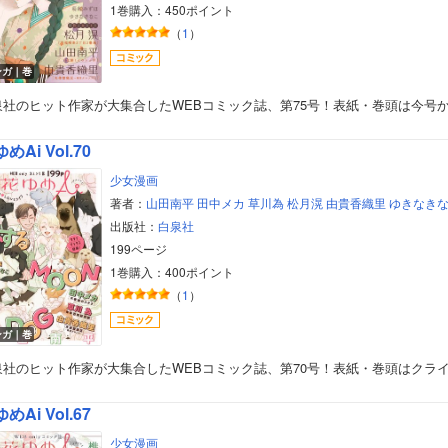
1巻購入：450ポイント
（
1
）
ンガ｜巻
泉社のヒット作家が大集合したWEBコミック誌、第75号！表紙・巻頭は今号
めAi Vol.70
少女漫画
著者：
山田南平
田中メカ
草川為
松月滉
由貴香織里
ゆきなき
出版社：
白泉社
199ページ
1巻購入：400ポイント
（
1
）
ンガ｜巻
泉社のヒット作家が大集合したWEBコミック誌、第70号！表紙・巻頭はクラ
めAi Vol.67
少女漫画