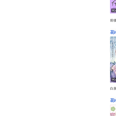
マ
前
花ゆ
マ
白
花ゆ