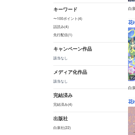
白
キーワード
〜100ポイント(4)
花ゆ
話読み(4)
先行配信(1)
キャンペーン作品
該当なし
メディア化作品
マ
該当なし
白
完結済み
花ゆ
完結済み(4)
出版社
白泉社(22)