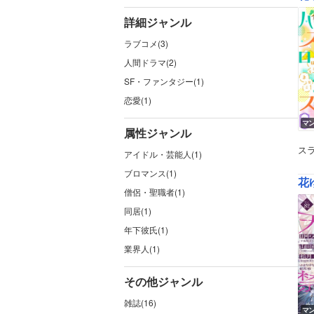
詳細ジャンル
ラブコメ(3)
人間ドラマ(2)
SF・ファンタジー(1)
恋愛(1)
マ
属性ジャンル
ス
アイドル・芸能人(1)
ブロマンス(1)
花ゆ
僧侶・聖職者(1)
同居(1)
年下彼氏(1)
業界人(1)
その他ジャンル
雑誌(16)
マ