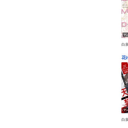
マ
白
花ゆ
マ
白