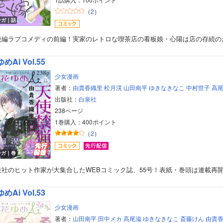
（
2
）
ンガ｜話
後編ラブコメディの前編！実家のレトロな喫茶店の看板娘・心陽は店の存続の
めAi Vol.55
少女漫画
著者：
由貴香織里
松月滉
山田南平
ゆきなきなこ
中村世子
高
出版社：
白泉社
238ページ
1巻購入：400ポイント
（
2
）
ンガ｜巻
泉社のヒット作家が大集合したWEBコミック誌、55号！表紙・巻頭は連載再
めAi Vol.53
少女漫画
著者：
山田南平
田中メカ
高尾滋
ゆきなきなこ
斎藤けん
由貴