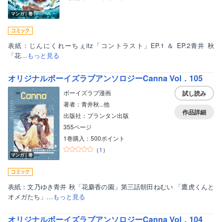
マンガ｜巻
表紙：じんにくれーちぇitz「コントラスト」EP.1 ＆ EP.2青井 秋
「花…
もっと見る
オリジナルボーイズラブアンソロジーCanna Vol．105
ボーイズラブ漫画
試し読み
著者：青井秋...他
作品詳細
出版社：プランタン出版
355ページ
1巻購入：500ポイント
（
1
）
マンガ｜巻
表紙：文乃ゆき青井 秋「花麝香の園」第三話朝田ねむい 「鷹虎くんと
オメガたち」…
もっと見る
オリジナルボーイズラブアンソロジーCanna Vol．104