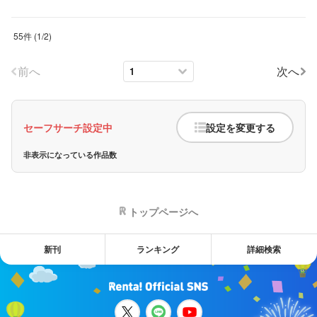
55件
(
1
/
2
)
前へ
次へ
セーフサーチ設定中
設定を変更する
非表示になっている作品数
トップページへ
新刊
ランキング
詳細検索