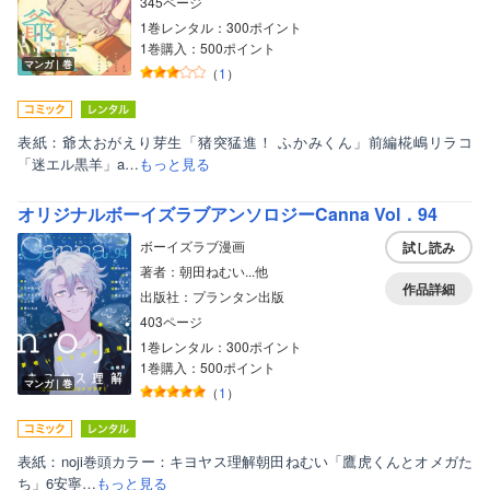
345ページ
1巻レンタル：300ポイント
1巻購入：500ポイント
マンガ｜巻
（
1
）
表紙：爺太おがえり芽生「猪突猛進！ ふかみくん」前編椛嶋リラコ
「迷エル黒羊」a…
もっと見る
オリジナルボーイズラブアンソロジーCanna Vol．94
ボーイズラブ漫画
試し読み
著者：朝田ねむい...他
作品詳細
出版社：プランタン出版
403ページ
1巻レンタル：300ポイント
ボーイズラブ
1巻購入：500ポイント
マンガ｜巻
（
1
）
ティーンズラブ
美女・美少女
表紙：noji巻頭カラー：キヨヤス理解朝田ねむい「鷹虎くんとオメガた
女性写真集
ち」6安寧…
もっと見る