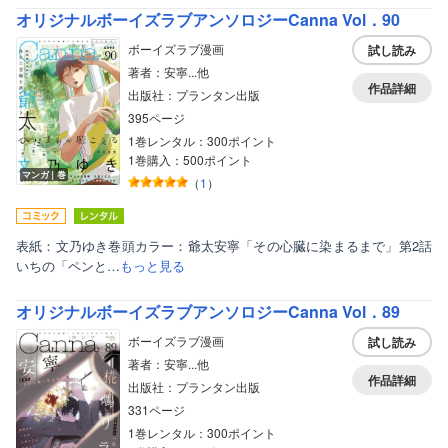
オリジナルボーイズラブアンソロジーCanna Vol．90
ボーイズラブ漫画
試し読み
著者：安寧...他
作品詳細
出版社：プランタン出版
395ページ
1巻レンタル：300ポイント
1巻購入：500ポイント
マンガ｜巻
（
1
）
表紙：文乃ゆき巻頭カラー：爺太安寧「その心臓に染まるまで」第2話
いちの「ペンと…
もっと見る
オリジナルボーイズラブアンソロジーCanna Vol．89
ボーイズラブ漫画
試し読み
著者：安寧...他
作品詳細
出版社：プランタン出版
331ページ
1巻レンタル：300ポイント