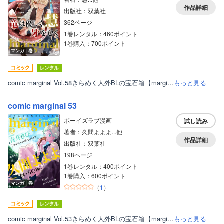
作品詳細
出版社：双葉社
362ページ
1巻レンタル：460ポイント
1巻購入：700ポイント
マンガ｜巻
comic marginal Vol.58きらめく人外BLの宝石箱【margi…
もっと見る
comic marginal 53
ボーイズラブ漫画
試し読み
著者：久間よよよ...他
作品詳細
出版社：双葉社
198ページ
1巻レンタル：400ポイント
1巻購入：600ポイント
マンガ｜巻
（
1
）
comic marginal Vol.53きらめく人外BLの宝石箱【margi…
もっと見る