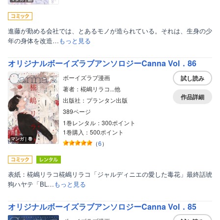
進藤が勤める会社では、とあるモノが造られている。それは、生身の少
年の身体を改造…
もっと見る
オリジナルボーイズラブアンソロジーCanna Vol．86
ボーイズラブ漫画
試し読み
著者：椛嶋リラコ...他
作品詳細
出版社：プランタン出版
389ページ
1巻レンタル：300ポイント
1巻購入：500ポイント
マンガ｜巻
（
6
）
表紙：椛嶋リラコ椛嶋リラコ「ジャルディニエの愛した毒花」最終話琥
狗ハヤテ「BL…
もっと見る
オリジナルボーイズラブアンソロジーCanna Vol．85