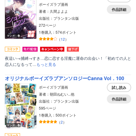
ボーイズラブ漫画
作品詳細
著者：久間よよよ
出版社：プランタン出版
272ページ
1巻購入：574ポイント
マンガ｜巻
（
12
）
夜這い→捕縛→すき…恋に恋する淫魔に運命の出会い！「初めての人と
恋人になるって…
もっと見る
オリジナルボーイズラブアンソロジーCanna Vol．100
ボーイズラブ漫画
試し読み
著者：朝田ねむい...他
作品詳細
出版社：プランタン出版
595ページ
1巻購入：500ポイント
（
2
）
マンガ｜巻