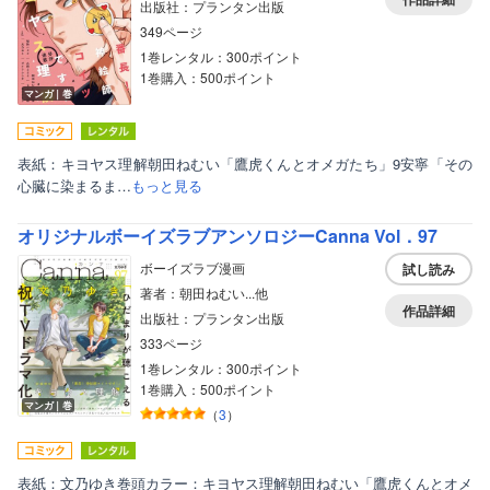
出版社：プランタン出版
349ページ
1巻レンタル：300ポイント
1巻購入：500ポイント
マンガ｜巻
表紙：キヨヤス理解朝田ねむい「鷹虎くんとオメガたち」9安寧「その
心臓に染まるま…
もっと見る
オリジナルボーイズラブアンソロジーCanna Vol．97
ボーイズラブ漫画
試し読み
著者：朝田ねむい...他
作品詳細
出版社：プランタン出版
333ページ
1巻レンタル：300ポイント
1巻購入：500ポイント
マンガ｜巻
（
3
）
表紙：文乃ゆき巻頭カラー：キヨヤス理解朝田ねむい「鷹虎くんとオメ