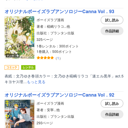
オリジナルボーイズラブアンソロジーCanna Vol．93
ボーイズラブ漫画
試し読み
著者：椛嶋リラコ...他
作品詳細
出版社：プランタン出版
325ページ
1巻レンタル：300ポイント
1巻購入：500ポイント
マンガ｜巻
（
1
）
表紙：文乃ゆき巻頭カラー：文乃ゆき椛嶋リラコ「迷エル黒羊」act.5
キヨヤス理…
もっと見る
オリジナルボーイズラブアンソロジーCanna Vol．92
ボーイズラブ漫画
試し読み
著者：安寧...他
作品詳細
出版社：プランタン出版
293ページ