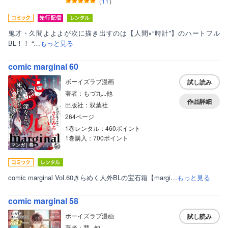
（
11
）
鬼才・久間よよよが次に描き出すのは【人間×“時計”】のハートフル
BL！！ “…
もっと見る
comic marginal 60
ボーイズラブ漫画
試し読み
著者：もづ九...他
作品詳細
出版社：双葉社
264ページ
1巻レンタル：460ポイント
1巻購入：700ポイント
マンガ｜巻
comic marginal Vol.60きらめく人外BLの宝石箱【margi…
もっと見る
comic marginal 58
ボーイズラブ漫画
試し読み
著者：慧...他