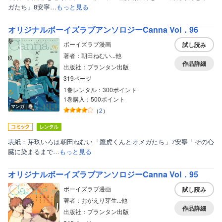
ガたち」8安寧…
もっと見る
オリジナルボーイズラブアンソロジーCanna Vol．96
ボーイズラブ漫画
試し読み
著者：朝田ねむい...他
作品詳細
出版社：プランタン出版
319ページ
1巻レンタル：300ポイント
1巻購入：500ポイント
マンガ｜巻
（
2
）
表紙：芽玖いろは朝田ねむい「鷹虎くんとオメガたち」7安寧「その心
臓に染まるまで…
もっと見る
オリジナルボーイズラブアンソロジーCanna Vol．95
ボーイズラブ漫画
試し読み
著者：おがえり芽生...他
作品詳細
出版社：プランタン出版