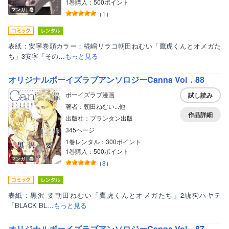
1巻購入：500ポイント
マンガ｜巻
（
1
）
表紙：安寧巻頭カラー：椛嶋リラコ朝田ねむい「鷹虎くんとオメガた
ち」3安寧「その…
もっと見る
オリジナルボーイズラブアンソロジーCanna Vol．88
ボーイズラブ漫画
試し読み
著者：朝田ねむい...他
作品詳細
出版社：プランタン出版
345ページ
1巻レンタル：300ポイント
1巻購入：500ポイント
マンガ｜巻
（
8
）
表紙：黒沢 要朝田ねむい「鷹虎くんとオメガたち」2琥狗ハヤテ
「BLACK BL…
もっと見る
オリジナルボーイズラブアンソロジーCanna Vol．87