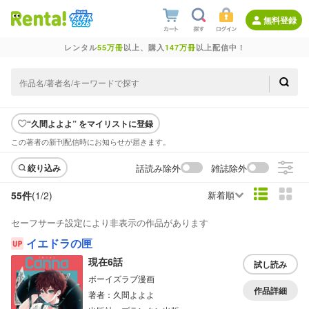
無料登録
レンタル
55万冊
以上、購入
147万冊
以上配信中！
“久間よよよ” をマイリストに登録
この著者の新刊配信時にお知らせが届きます。
話読み除外
雑誌除外
絞り込み
55件
(1/
2
)
新着順
セーフサーチ設定により非表示の作品があります
イエドラの匣
現在6話
試し読み
ボーイズラブ漫画
作品詳細
著者：久間よよよ