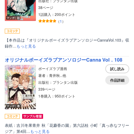
出版社：プランタン出版
38ページ
1話購入：200ポイント
マンガ｜話
（
1
）
【本作品は『オリジナルボーイズラブアンソロジーCannaVol.103』収
録作…
もっと見る
オリジナルボーイズラブアンソロジーCanna Vol．108
ボーイズラブ漫画
試し読み
著者：青井秋...他
作品詳細
出版社：プランタン出版
339ページ
1巻購入：950ポイント
マンガ｜巻
表紙：吉川冬果青井 秋「花麝香の園」第六話桂 小町「真っ赤なフリー
ジア」第4回…
もっと見る