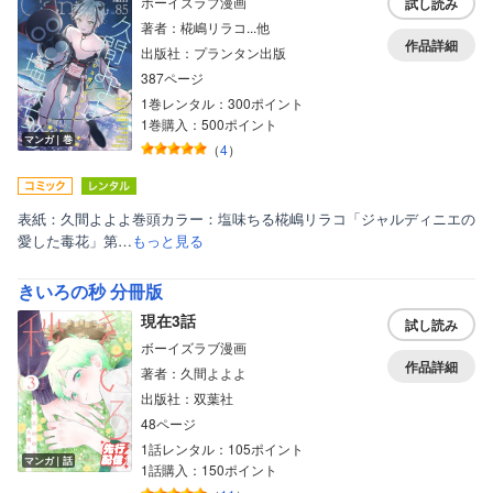
ボーイズラブ漫画
試し読み
著者：椛嶋リラコ...他
作品詳細
出版社：プランタン出版
387ページ
1巻レンタル：300ポイント
1巻購入：500ポイント
マンガ｜巻
（
4
）
表紙：久間よよよ巻頭カラー：塩味ちる椛嶋リラコ「ジャルディニエの
愛した毒花」第…
もっと見る
きいろの秒 分冊版
現在3話
試し読み
ボーイズラブ漫画
作品詳細
著者：久間よよよ
出版社：双葉社
48ページ
1話レンタル：105ポイント
マンガ｜話
1話購入：150ポイント