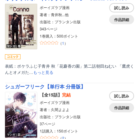
ボーイズラブ漫画
試し読み
著者：青井秋...他
作品詳細
出版社：プランタン出版
343ページ
1巻購入：500ポイント
（
1
）
マンガ｜巻
表紙：ポケラふじ子青井 秋「花麝香の園」第二話朝田ねむい 「鷹虎く
んとオメガた…
もっと見る
シュガーフリーク【単行本 分冊版】
【全15話】
完結
試し読み
ボーイズラブ漫画
作品詳細
著者：久間よよよ
出版社：プランタン出版
37ページ
1話購入：150ポイント
マンガ｜話
（
2
）