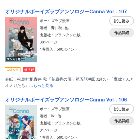
オリジナルボーイズラブアンソロジーCanna Vol．107
ボーイズラブ漫画
試し読み
著者：青井秋...他
作品詳細
出版社：プランタン出版
331ページ
1巻購入：500ポイント
マンガ｜巻
表紙：松島叶杷青井 秋「花麝香の園」第五話朝田ねむい 「鷹虎くんと
オメガたち」…
もっと見る
オリジナルボーイズラブアンソロジーCanna Vol．106
ボーイズラブ漫画
試し読み
著者：itz...他
作品詳細
出版社：プランタン出版
317ページ
1巻購入：500ポイント