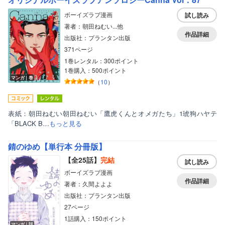
ボーイズラブ漫画
試し読み
著者：朝田ねむい...他
作品詳細
出版社：プランタン出版
371ページ
1巻レンタル：300ポイント
1巻購入：500ポイント
マンガ｜巻
（
10
）
表紙：朝田ねむい朝田ねむい「鷹虎くんとオメガたち」1琥狗ハヤテ
「BLACK B…
もっと見る
錆のゆめ【単行本 分冊版】
【全25話】
完結
試し読み
ボーイズラブ漫画
作品詳細
著者：久間よよよ
出版社：プランタン出版
27ページ
1話購入：150ポイント
マンガ｜話