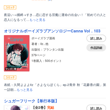
夜這い→捕縛→すき…恋に恋する淫魔に運命の出会い！「初めての人と
恋人になるって…
もっと見る
オリジナルボーイズラブアンソロジーCanna Vol．103
ボーイズラブ漫画
試し読み
著者：itz...他
作品詳細
出版社：プランタン出版
379ページ
1巻購入：500ポイント
マンガ｜巻
表紙：久間よよよitz「さよならぼくら」ep.2青井 秋「花麝香の園」第
一話朝…
もっと見る
シュガーフリーク【単行本版】
【全2巻】
完結
試し読み