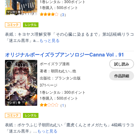
1巻レンタル：300ポイント
1巻購入：500ポイント
マンガ｜巻
（
3
）
表紙：キヨヤス理解安寧「その心臓に染まるまで」第3話椛嶋リラコ
「迷エル黒羊」a…
もっと見る
オリジナルボーイズラブアンソロジーCanna Vol．91
ボーイズラブ漫画
試し読み
著者：朝田ねむい...他
作品詳細
出版社：プランタン出版
371ページ
1巻レンタル：300ポイント
1巻購入：500ポイント
マンガ｜巻
（
1
）
表紙：ポケラふじ子朝田ねむい「鷹虎くんとオメガたち」4椛嶋リラコ
「迷エル黒羊」…
もっと見る