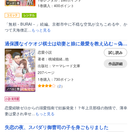
マンガ｜巻
1巻購入：400ポイント
「無頼－BURAI－」続編。京都市中に不穏な空気が立ちこめる中、か
つて天海僧正…
もっと見る
過保護なイケオジ棋士は幼妻と娘に最愛を教え込む～偽装結婚が身ごもり溺愛婚に変わるまで～
恋愛小説
試し読み
著者：桃城猫緒...他
作品詳細
出版社：マーマレード文庫
207ページ
1巻購入：730ポイント
（
2
）
ノベル｜巻
恋愛経験ゼロからの溺愛指南で妊娠発覚！？年上旦那様の熱情で、薄幸
妻は愛され幸せ…
もっと見る
失恋の夜、スパダリ御曹司の子を身ごもりました