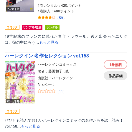
1巻レンタル：420ポイント
マンガ｜巻
1巻購入：480ポイント
（
59
）
19世紀末のフランスに現れた青年・ラウール。彼と出会ったエリク
は、彼の中にもう…
もっと見る
ハーレクイン 名作セレクション vol.158
ハーレクインコミックス
1巻
無料
著者：藤田和子...他
作品詳細
出版社：ハーレクイン
314ページ
（
11
）
マンガ｜巻
ぜひとも読んで欲しいハーレクインコミックの名作たちを試し読み！
vol.158…
もっと見る