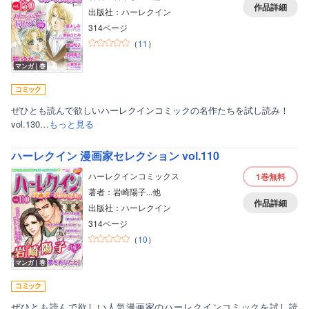
作品詳細
出版社：ハーレクイン
314ページ
（
11
）
マンガ｜巻
ぜひとも読んで欲しいハーレクインコミックの名作たちを試し読み！
vol.130…
もっと見る
ハーレクイン 漫画家セレクション vol.110
ハーレクインコミックス
1巻
無料
著者：岩崎陽子...他
作品詳細
出版社：ハーレクイン
314ページ
（
10
）
マンガ｜巻
ぜひとも読んで欲しい人気漫画家のハーレクインコミックを試し読