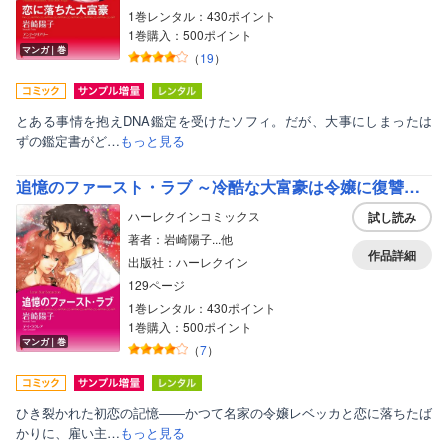
1巻レンタル：430ポイント
1巻購入：500ポイント
マンガ｜巻
（
19
）
とある事情を抱えDNA鑑定を受けたソフィ。だが、大事にしまったは
ずの鑑定書がど…
もっと見る
追憶のファースト・ラブ ～冷酷な大富豪は令嬢に復讐する～（カラー版）
ハーレクインコミックス
試し読み
著者：岩崎陽子...他
作品詳細
出版社：ハーレクイン
129ページ
1巻レンタル：430ポイント
1巻購入：500ポイント
マンガ｜巻
（
7
）
ひき裂かれた初恋の記憶――かつて名家の令嬢レベッカと恋に落ちたば
かりに、雇い主…
もっと見る