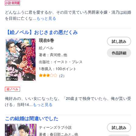
どんなふうに君を愛するか、その目で見ていろ男爵家令嬢・清乃は結婚
を目前に亡くな…
もっと見る
【絵ノベル】おじさまの悪だくみ
現在6巻
試し読み
絵ノベル
作品詳細
著者：斉河燈...他
出版社：イースト・プレス
1巻購入：100ポイント
（
2
）
絵ノベル
俺好みの、いい女になったな。「20歳まで独身でいたら、俺が貰い受
ける」当時14…
もっと見る
この結婚は間違いでした
ティーンズラブ小説
試し読み
著者：春日部こみと...他