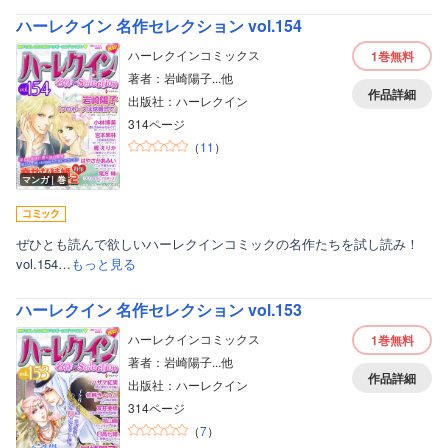
ハーレクイン 名作セレクション vol.154
ハーレクインコミックス
1巻
無料
著者：岩崎陽子...他
作品詳細
出版社：ハーレクイン
314ページ
（
11
）
マンガ｜巻
ぜひとも読んで欲しいハーレクインコミックの名作たちを試し読み！
vol.154…
もっと見る
ハーレクイン 名作セレクション vol.153
ハーレクインコミックス
1巻
無料
著者：岩崎陽子...他
作品詳細
出版社：ハーレクイン
314ページ
（
7
）