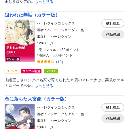
正しきロシアの…
もっと見る
女性写真集
狙われた無垢（カラー版）
ハーレクインコミックス
試し読み
著者：ペニー・ジョーダン...他
作品詳細
出版社：ハーレクイン
128ページ
1巻レンタル：430ポイント
1巻購入：500ポイント
マンガ｜巻
（
13
）
由緒正しきロシアの名家で育てられた19歳のアレーナは、高級ホテル
のロビーで出会…
もっと見る
恋に落ちた大富豪（カラー版）
ハーレクインコミックス
試し読み
著者：アンナ・クリアリー...他
作品詳細
出版社：ハーレクイン
130ページ