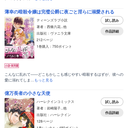
薄幸の暗殺令嬢は完璧公爵に夜ごと淫らに溺愛される
ティーンズラブ小説
試し読み
著者：西條六花...他
作品詳細
出版社：ヴァニラ文庫
212ページ
1巻購入：750ポイント
ノベル｜巻
こんなに乱れて――どこもかしこも感じやすい暗殺するはずが、彼への
愛に溺れてしま…
もっと見る
億万長者の小さな天使
ハーレクインコミックス
試し読み
著者：岩崎陽子...他
作品詳細
出版社：ハーレクイン
128ページ
1巻レンタル：480ポイント