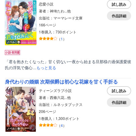
恋愛小説
試し読み
著者：神埼たわ...他
作品詳細
出版社：マーマレード文庫
166ページ
1巻購入：730ポイント
（
1
）
ノベル｜巻
「君を抱きたくなった」甘く切ない一夜から始まる旦那様の過保護愛彼
氏の浮気で傷心…
もっと見る
身代わりの婚姻 次期侯爵は初心な花嫁を甘く手折る
ティーンズラブ小説
試し読み
著者：西條六花...他
作品詳細
出版社：ルネッタブックス
206ページ
1巻購入：1,300ポイント
（
4
）
ノベル｜巻