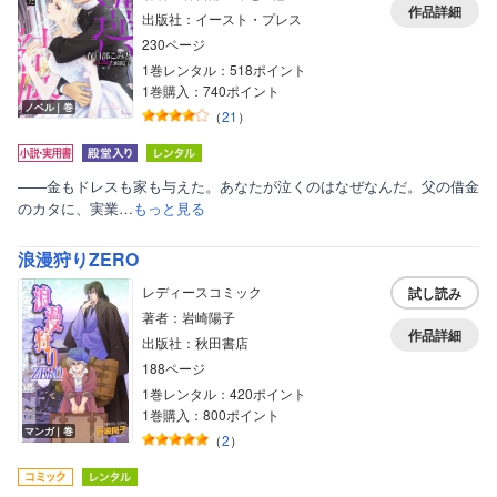
作品詳細
出版社：イースト・プレス
230ページ
1巻レンタル：518ポイント
1巻購入：740ポイント
ノベル｜巻
（
21
）
――金もドレスも家も与えた。あなたが泣くのはなぜなんだ。父の借金
のカタに、実業…
もっと見る
浪漫狩りZERO
レディースコミック
試し読み
著者：岩崎陽子
作品詳細
出版社：秋田書店
188ページ
1巻レンタル：420ポイント
1巻購入：800ポイント
マンガ｜巻
（
2
）