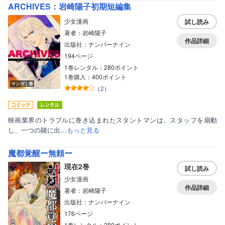
ARCHIVES：岩崎陽子初期短編集
少女漫画
試し読み
著者：岩崎陽子
作品詳細
出版社：ナンバーナイン
194ページ
1巻レンタル：280ポイント
1巻購入：400ポイント
マンガ｜巻
（
2
）
映画業界のトラブルに巻き込まれたスタントマンは、スタッフを扇動
し、一つの賭に出…
もっと見る
魔都覚醒ー無頼ー
現在2巻
試し読み
少女漫画
作品詳細
著者：岩崎陽子
出版社：ナンバーナイン
176ページ
1巻レンタル：280ポイント