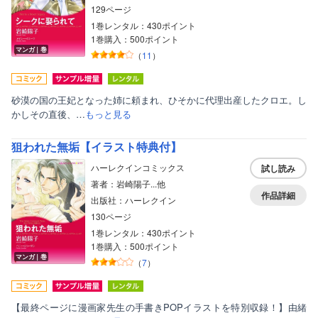
129ページ
1巻レンタル：430ポイント
1巻購入：500ポイント
マンガ｜巻
（
11
）
砂漠の国の王妃となった姉に頼まれ、ひそかに代理出産したクロエ。し
かしその直後、…
もっと見る
狙われた無垢【イラスト特典付】
ハーレクインコミックス
試し読み
著者：岩崎陽子...他
作品詳細
出版社：ハーレクイン
130ページ
1巻レンタル：430ポイント
1巻購入：500ポイント
ボーイズラブ
マンガ｜巻
（
7
）
ティーンズラブ
美女・美少女
【最終ページに漫画家先生の手書きPOPイラストを特別収録！】由緒