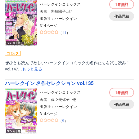
ハーレクインコミックス
1巻
無料
著者：岩崎陽子...他
作品詳細
出版社：ハーレクイン
314ページ
（
11
）
マンガ｜巻
ぜひとも読んで欲しいハーレクインコミックの名作たちを試し読み！
vol.147…
もっと見る
ハーレクイン 名作セレクション vol.135
ハーレクインコミックス
1巻
無料
著者：藤臣美弥子...他
作品詳細
出版社：ハーレクイン
314ページ
（
9
）
マンガ｜巻