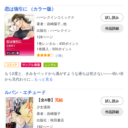
恋は強引に （カラー版）
ハーレクインコミックス
試し読み
著者：岩崎陽子...他
作品詳細
出版社：ハーレクイン
128ページ
1巻レンタル：430ポイント
1巻購入：500ポイント
マンガ｜巻
（
18
）
もう2度と、きみをベッドから逃がすような過ちは犯さない――幼い頃
から兄代わりに…
もっと見る
ルパン・エチュード
【全4巻】
完結
試し読み
少女漫画
作品詳細
著者：岩崎陽子
出版社：秋田書店
192ページ