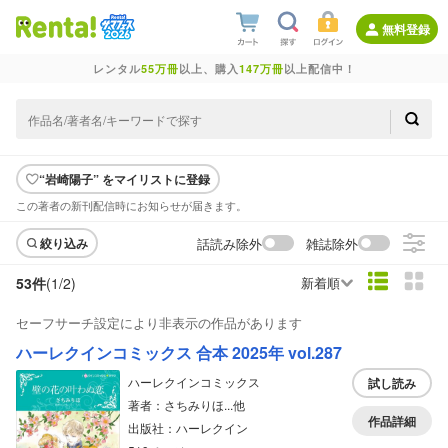
無料登録
レンタル
55万冊
以上、購入
147万冊
以上配信中！
“岩崎陽子” をマイリストに登録
この著者の新刊配信時にお知らせが届きます。
話読み除外
雑誌除外
絞り込み
53件
(1/
2
)
新着順
セーフサーチ設定により非表示の作品があります
ハーレクインコミックス 合本 2025年 vol.287
ハーレクインコミックス
試し読み
著者：さちみりほ...他
作品詳細
出版社：ハーレクイン