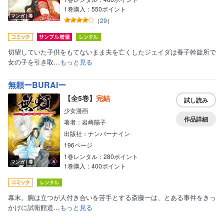
1巻購入：550ポイント
マンガ｜巻
（
29
）
切望していた子供をもてないまま夫を亡くしたジェイダは養子斡旋所で
女の子を引き取…
もっと見る
無頼ーBURAIー
【全5巻】
完結
試し読み
少女漫画
作品詳細
著者：岩崎陽子
出版社：ナンバーナイン
196ページ
1巻レンタル：280ポイント
マンガ｜巻
1巻購入：400ポイント
幕末。腕は立つが人付き合いを苦手とする斎藤一は、とある事件をきっ
かけに試衛館道…
もっと見る