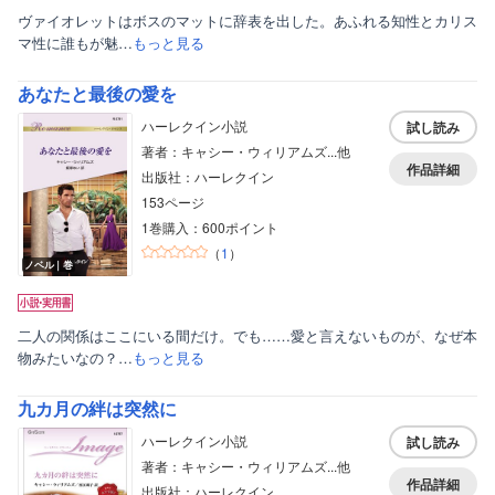
ヴァイオレットはボスのマットに辞表を出した。あふれる知性とカリス
マ性に誰もが魅…
もっと見る
あなたと最後の愛を
ハーレクイン小説
試し読み
著者：キャシー・ウィリアムズ...他
作品詳細
出版社：ハーレクイン
153ページ
1巻購入：600ポイント
（
1
）
ノベル｜巻
二人の関係はここにいる間だけ。でも……愛と言えないものが、なぜ本
物みたいなの？…
もっと見る
九カ月の絆は突然に
ハーレクイン小説
試し読み
著者：キャシー・ウィリアムズ...他
作品詳細
出版社：ハーレクイン