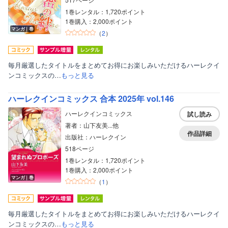
1巻レンタル：1,720ポイント
1巻購入：2,000ポイント
マンガ｜巻
（
2
）
毎月厳選したタイトルをまとめてお得にお楽しみいただけるハーレクイ
ンコミックスの…
もっと見る
ハーレクインコミックス 合本 2025年 vol.146
ハーレクインコミックス
試し読み
著者：山下友美...他
作品詳細
出版社：ハーレクイン
518ページ
1巻レンタル：1,720ポイント
ボーイズラブ
1巻購入：2,000ポイント
マンガ｜巻
（
1
）
ティーンズラブ
美女・美少女
毎月厳選したタイトルをまとめてお得にお楽しみいただけるハーレクイ
女性写真集
ンコミックスの…
もっと見る