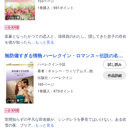
153ページ
1巻購入：691ポイント
ノベル｜巻
富豪となったかつての恋人と、清掃員のわたし。隠してきた息子の存在
を彼が知ったら…
もっと見る
無防備すぎる情熱 ハーレクイン・ロマンス～伝説の名作選～【ハーレクイン・ロマンス版】
ハーレクイン小説
試し読み
著者：キャシー・ウィリアムズ...他
作品詳細
出版社：ハーレクイン
165ページ
1巻購入：673ポイント
ノベル｜巻
世間知らずの平凡な田舎娘が、シンデレラを夢見てはいけない。ある吹
雪の夜、ブリア…
もっと見る