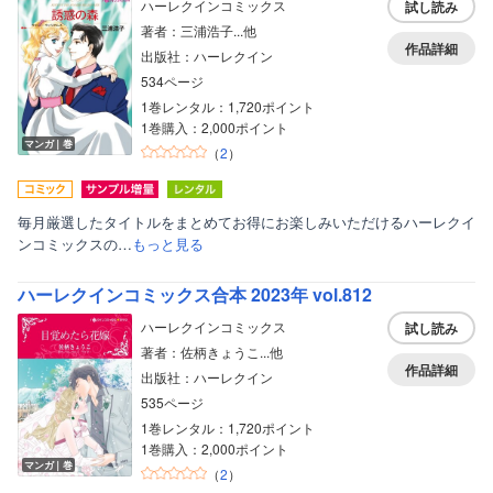
ハーレクインコミックス
試し読み
著者：三浦浩子...他
作品詳細
出版社：ハーレクイン
534ページ
1巻レンタル：1,720ポイント
1巻購入：2,000ポイント
マンガ｜巻
（
2
）
毎月厳選したタイトルをまとめてお得にお楽しみいただけるハーレクイ
ンコミックスの…
もっと見る
ハーレクインコミックス合本 2023年 vol.812
ハーレクインコミックス
試し読み
著者：佐柄きょうこ...他
作品詳細
出版社：ハーレクイン
535ページ
1巻レンタル：1,720ポイント
1巻購入：2,000ポイント
マンガ｜巻
（
2
）