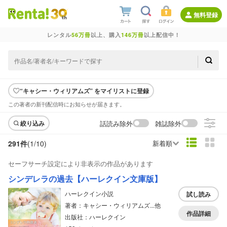
無料登録
レンタル
56万冊
以上、購入
146万冊
以上配信中！
“キャシー・ウィリアムズ” をマイリストに登録
この著者の新刊配信時にお知らせが届きます。
話読み除外
雑誌除外
絞り込み
291件
(1/
10
)
新着順
セーフサーチ設定により非表示の作品があります
シンデレラの過去【ハーレクイン文庫版】
ハーレクイン小説
試し読み
著者：キャシー・ウィリアムズ...他
作品詳細
出版社：ハーレクイン