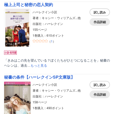
極上上司と秘密の恋人契約
ハーレクイン小説
試し読み
著者：キャシー・ウィリアムズ...他
作品詳細
出版社：ハーレクイン
155ページ
1巻購入：610ポイント
（
1
）
ノベル｜巻
「きみはこの先を望んでいる？ぼくたちがひとつになることを」秘書の
ヘレンは、過去…
もっと見る
秘書の条件【ハーレクインSP文庫版】
ハーレクイン小説
試し読み
著者：キャシー・ウィリアムズ...他
作品詳細
出版社：ハーレクイン
158ページ
1巻購入：490ポイント