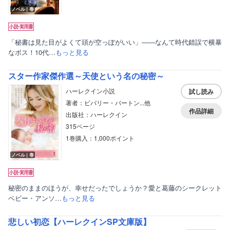
ノベル｜巻
「秘書は見た目がよくて頭が空っぽがいい」――なんて時代錯誤で横暴
なボス！10代…
もっと見る
スター作家傑作選～天使という名の秘密～
ハーレクイン小説
試し読み
著者：ビバリー・バートン...他
作品詳細
出版社：ハーレクイン
315ページ
1巻購入：1,000ポイント
ノベル｜巻
秘密のままのほうが、幸せだったでしょうか？愛と葛藤のシークレット
ベビー・アンソ…
もっと見る
悲しい初恋【ハーレクインSP文庫版】