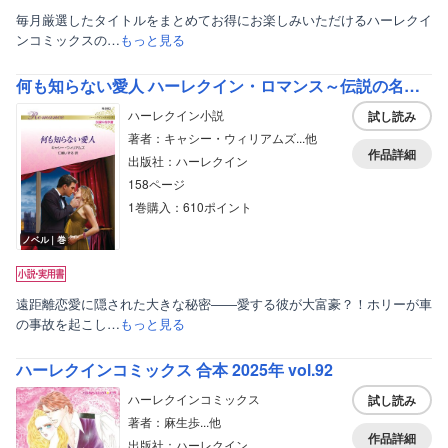
毎月厳選したタイトルをまとめてお得にお楽しみいただけるハーレクイ
ンコミックスの…
もっと見る
何も知らない愛人 ハーレクイン・ロマンス～伝説の名作選～【ハーレクイン・ロマンス版】
ハーレクイン小説
試し読み
著者：キャシー・ウィリアムズ...他
作品詳細
出版社：ハーレクイン
158ページ
1巻購入：610ポイント
ノベル｜巻
遠距離恋愛に隠された大きな秘密――愛する彼が大富豪？！ホリーが車
の事故を起こし…
もっと見る
ハーレクインコミックス 合本 2025年 vol.92
ハーレクインコミックス
試し読み
著者：麻生歩...他
作品詳細
出版社：ハーレクイン