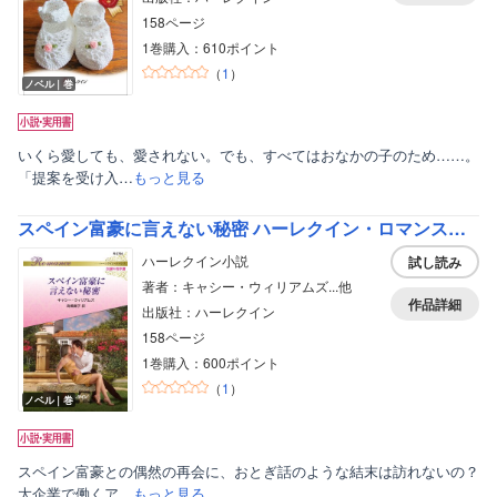
158ページ
1巻購入：610ポイント
（
1
）
ノベル｜巻
いくら愛しても、愛されない。でも、すべてはおなかの子のため……。
「提案を受け入…
もっと見る
スペイン富豪に言えない秘密 ハーレクイン・ロマンス～伝説の名作選～
ハーレクイン小説
試し読み
著者：キャシー・ウィリアムズ...他
作品詳細
出版社：ハーレクイン
158ページ
1巻購入：600ポイント
（
1
）
ノベル｜巻
スペイン富豪との偶然の再会に、おとぎ話のような結末は訪れないの？
大企業で働くア…
もっと見る