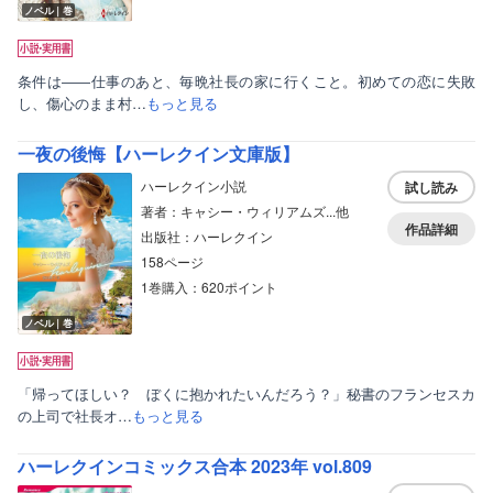
ノベル｜巻
条件は――仕事のあと、毎晩社長の家に行くこと。初めての恋に失敗
し、傷心のまま村…
もっと見る
一夜の後悔【ハーレクイン文庫版】
ハーレクイン小説
試し読み
著者：キャシー・ウィリアムズ...他
作品詳細
出版社：ハーレクイン
158ページ
1巻購入：620ポイント
ノベル｜巻
「帰ってほしい？ ぼくに抱かれたいんだろう？」秘書のフランセスカ
の上司で社長オ…
もっと見る
ハーレクインコミックス合本 2023年 vol.809