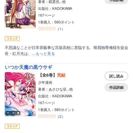
著者：鏡貴也...他
出版社：KADOKAWA
167ページ
1巻購入：560ポイント
マンガ｜巻
（
1
）
不思議なことが日常茶飯事な宮坂高校に君臨する、唯我独尊俺様生徒会
長・紅月光は、…
もっと見る
いつか天魔の黒ウサギ
【全6巻】
完結
試し読み
少年漫画
作品詳細
著者：あさひな栞...他
出版社：KADOKAWA
167ページ
1巻購入：580ポイント
マンガ｜巻
（
2
）