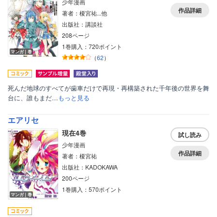
ティーンズラブ
少年漫画
作品詳細
著者：榎宮祐...他
美女・美少女
出版社：講談社
208ページ
女性写真集
1巻購入：720ポイント
マンガ｜巻
（
62
）
死んだ地球のすべてが歯車だけで再現・再構築された千年後の世界を舞
台に、誰もまだ…
もっと見る
エアリセ
現在4巻
試し読み
少年漫画
作品詳細
著者：榎宮祐
出版社：KADOKAWA
200ページ
1巻購入：570ポイント
マンガ｜巻