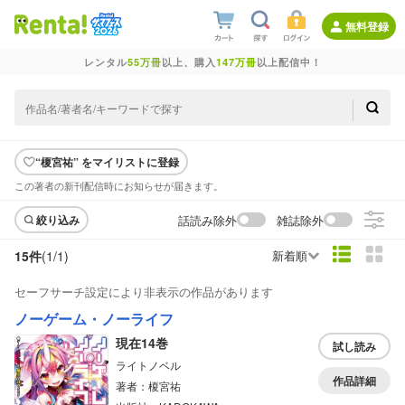
無料登録
レンタル
55万冊
以上、購入
147万冊
以上配信中！
“榎宮祐” をマイリストに登録
この著者の新刊配信時にお知らせが届きます。
話読み除外
雑誌除外
絞り込み
15件
(1/
1
)
新着順
セーフサーチ設定により非表示の作品があります
ノーゲーム・ノーライフ
現在14巻
試し読み
ライトノベル
作品詳細
著者：榎宮祐