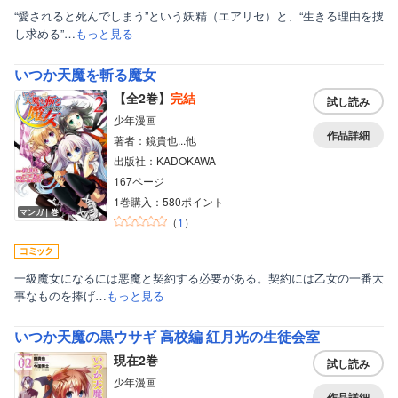
“愛されると死んでしまう”という妖精（エアリセ）と、“生きる理由を捜
し求める”…
もっと見る
いつか天魔を斬る魔女
【全2巻】
完結
試し読み
少年漫画
作品詳細
著者：鏡貴也...他
出版社：KADOKAWA
167ページ
1巻購入：580ポイント
マンガ｜巻
（
1
）
一級魔女になるには悪魔と契約する必要がある。契約には乙女の一番大
事なものを捧げ…
もっと見る
いつか天魔の黒ウサギ 高校編 紅月光の生徒会室
現在2巻
試し読み
少年漫画
作品詳細