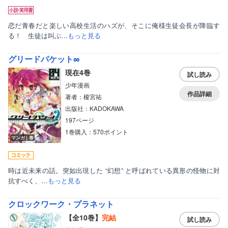
恋だ青春だと楽しい高校生活のハズが、そこに俺様生徒会長が降臨す
る！ 生徒は叫ぶ…
もっと見る
グリードパケット∞
現在4巻
試し読み
少年漫画
作品詳細
著者：榎宮祐
出版社：KADOKAWA
197ページ
1巻購入：570ポイント
マンガ｜巻
時は近未来の話。突如出現した “幻想” と呼ばれている異形の怪物に対
抗すべく、…
もっと見る
クロックワーク・プラネット
ボーイズラブ
【全10巻】
完結
試し読み