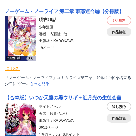
ノーゲーム・ノーライフ 第二章 東部連合編【分冊版】
現在38話
3話
無料
少年漫画
作品詳細
著者：内藤隆...他
出版社：KADOKAWA
19ページ
マンガ｜話
「ノーゲーム・ノーライフ」コミカライズ第二章、始動！“神”を名乗る
少年に“ゲー…
もっと見る
【合本版】いつか天魔の黒ウサギ＋紅月光の生徒会室
ライトノベル
試し読み
著者：鏡貴也...他
作品詳細
出版社：KADOKAWA
3052ページ
1巻購入：6,948ポイント