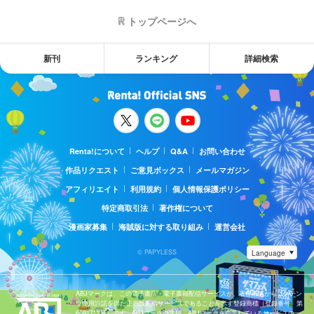
トップページへ
新刊
ランキング
詳細検索
Renta!について
ヘルプ
Q&A
お問い合わせ
作品リクエスト
ご意見ボックス
メールマガジン
アフィリエイト
利用規約
個人情報保護ポリシー
特定商取引法
著作権について
漫画家募集
海賊版に対する取り組み
運営会社
© PAPYLESS
ABJマークは、この電子書店・電子書籍配信サービスが、著作権者からコンテン
ツ使用許諾を得た正規版配信サービスであることを示す登録商標（登録番号 第
6091713号）です。ABJマークの詳細、ABJマークを掲示しているサービスの一