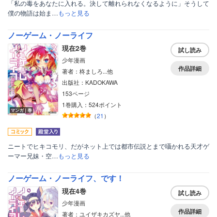
「私の毒をあなたに入れる。決して離れられなくなるように」そうして
僕の物語は始ま…
もっと見る
ノーゲーム・ノーライフ
現在2巻
試し読み
少年漫画
作品詳細
著者：柊ましろ...他
出版社：KADOKAWA
153ページ
1巻購入：524ポイント
マンガ｜巻
（
21
）
ニートでヒキコモリ、だがネット上では都市伝説とまで囁かれる天才ゲ
ーマー兄妹・空…
もっと見る
ノーゲーム・ノーライフ、です！
現在4巻
試し読み
少年漫画
作品詳細
著者：ユイザキカズヤ...他