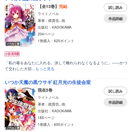
【全13巻】
完結
試し読み
ライトノベル
作品詳細
著者：鏡貴也...他
出版社：KADOKAWA
204ページ
1巻購入：620ポイント
ノベル｜巻
「私の毒をあなたに入れる。決して離れられなくなるように」――かつ
て交わした大切…
もっと見る
いつか天魔の黒ウサギ 紅月光の生徒会室
現在5巻
試し読み
ライトノベル
作品詳細
著者：鏡貴也...他
出版社：KADOKAWA
185ページ
1巻購入：600ポイント
ノベル｜巻