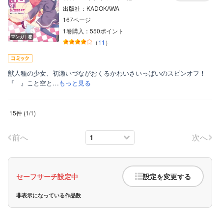
出版社：KADOKAWA
167ページ
1巻購入：550ポイント
マンガ｜巻
（
11
）
獣人種の少女、初瀬いづながおくるかわいさいっぱいのスピンオフ！
『 』こと空と…
もっと見る
15件
(
1
/
1
)
前へ
次へ
セーフサーチ設定中
設定を変更する
非表示になっている作品数