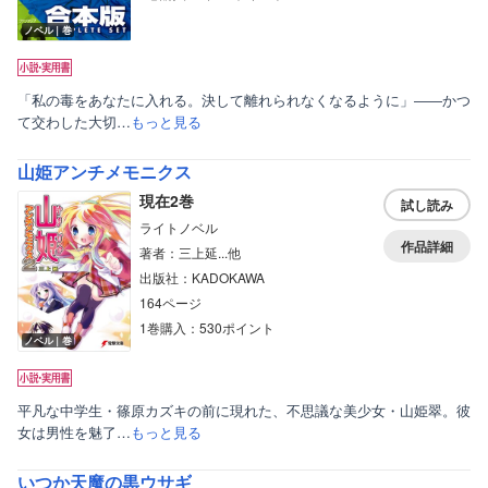
ノベル｜巻
「私の毒をあなたに入れる。決して離れられなくなるように」――かつ
て交わした大切…
もっと見る
山姫アンチメモニクス
現在2巻
試し読み
ライトノベル
作品詳細
著者：三上延...他
出版社：KADOKAWA
164ページ
1巻購入：530ポイント
ノベル｜巻
平凡な中学生・篠原カズキの前に現れた、不思議な美少女・山姫翠。彼
女は男性を魅了…
もっと見る
いつか天魔の黒ウサギ