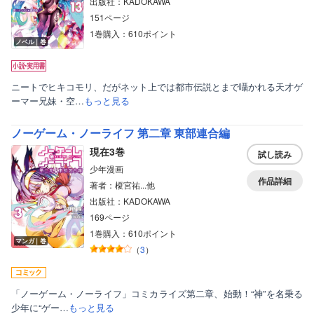
出版社：KADOKAWA
151ページ
1巻購入：610ポイント
ノベル｜巻
ニートでヒキコモリ、だがネット上では都市伝説とまで囁かれる天才ゲ
ーマー兄妹・空…
もっと見る
ノーゲーム・ノーライフ 第二章 東部連合編
現在3巻
試し読み
少年漫画
作品詳細
著者：榎宮祐...他
出版社：KADOKAWA
169ページ
1巻購入：610ポイント
マンガ｜巻
（
3
）
「ノーゲーム・ノーライフ」コミカライズ第二章、始動！“神”を名乗る
少年に“ゲー…
もっと見る