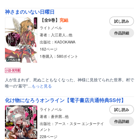
神さまのいない日曜日
【全9巻】
完結
試し読み
ライトノベル
作品詳細
著者：入江君人...他
出版社：KADOKAWA
162ページ
1巻購入：580ポイント
ノベル｜巻
人が生まれず、死ぬこともなくなった、神様に見捨てられた世界。村で
唯一の“墓守”…
もっと見る
化け物になろうオンライン【電子書店共通特典SS付】
ライトノベル
試し読み
著者：蒼井茜...他
作品詳細
出版社：アース・スター エンターテイ
メント
228ページ