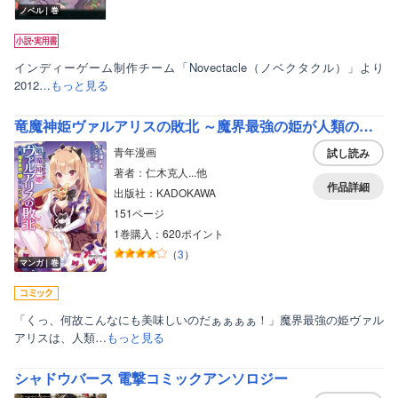
ノベル｜巻
インディーゲーム制作チーム「Novectacle（ノベクタクル）」より
2012…
もっと見る
竜魔神姫ヴァルアリスの敗北 ～魔界最強の姫が人類のグルメに負けるはずがない～
青年漫画
試し読み
著者：仁木克人...他
作品詳細
出版社：KADOKAWA
151ページ
1巻購入：620ポイント
（
3
）
マンガ｜巻
「くっ、何故こんなにも美味しいのだぁぁぁぁ！」魔界最強の姫ヴァル
アリスは、人類…
もっと見る
シャドウバース 電撃コミックアンソロジー