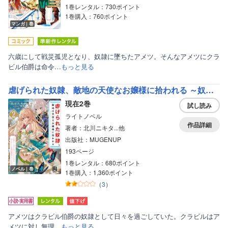
1巻レンタル：730ポイント
1巻購入：760ポイント
マンガ｜巻
六歳にして戦災孤児となり、奴隷に墜ちたアメツ。そんなアメツにクラ
ビル伯爵は命令…
もっと見る
虐げられた奴隷、敵地の天使なお嬢様に拾われる ～奴隷として命令に従っていただけなのに、知らないうちに最強の魔術師になっていたようです～【通常版】
現在2巻
試し読み
ライトノベル
作品詳細
著者：北川ニキタ...他
出版社：MUGENUP
193ページ
1巻レンタル：680ポイント
ノベル｜巻
1巻購入：1,360ポイント
（
3
）
アメツはクラビル伯爵の奴隷として日々を過ごしていた。クラビルはア
メツに対し無理…
もっと見る