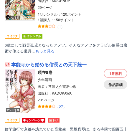
出版社：MUGENUP
29ページ
1話レンタル：120ポイント
マンガ｜話
1話購入：150ポイント
（
1
）
6歳にして戦災孤児となったアメツ。そんなアメツをクラビル伯爵は魔
術が使える道具…
もっと見る
本能寺から始める信長との天下統一
現在8巻
1巻
無料
少年漫画
作品詳細
著者：常陸之介寛浩...他
出版社：KADOKAWA
201ページ
（
27
）
マンガ｜巻
修学旅行で京都を訪れていた高校生・黒坂真琴は、ある寺院で四百五十