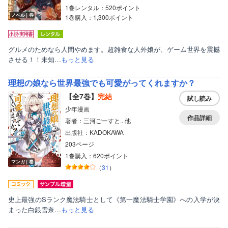
1巻レンタル：520ポイント
ノベル｜巻
1巻購入：1,300ポイント
グルメのためなら人間やめます。超雑食な人外娘が、ゲーム世界を震撼
させる！！未知…
もっと見る
理想の娘なら世界最強でも可愛がってくれますか？
【全7巻】
完結
試し読み
少年漫画
作品詳細
著者：三河ごーすと...他
出版社：KADOKAWA
203ページ
1巻購入：620ポイント
マンガ｜巻
（
31
）
史上最強のSランク魔法騎士として《第一魔法騎士学園》への入学が決
まった白銀雪奈…
もっと見る