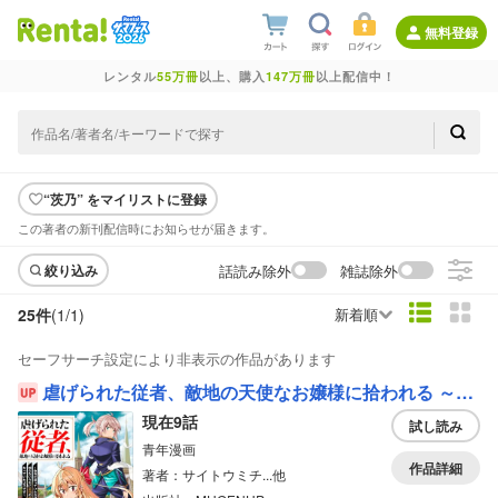
無料登録
レンタル
55万冊
以上、購入
147万冊
以上配信中！
“茨乃” をマイリストに登録
この著者の新刊配信時にお知らせが届きます。
話読み除外
雑誌除外
絞り込み
25件
(1/
1
)
新着順
セーフサーチ設定により非表示の作品があります
虐げられた従者、敵地の天使なお嬢様に拾われる ～命令に従っていただけにもかかわらず、知らないうちに最強の魔術師になっていたようです～（分冊版）
現在9話
試し読み
青年漫画
作品詳細
著者：サイトウミチ...他