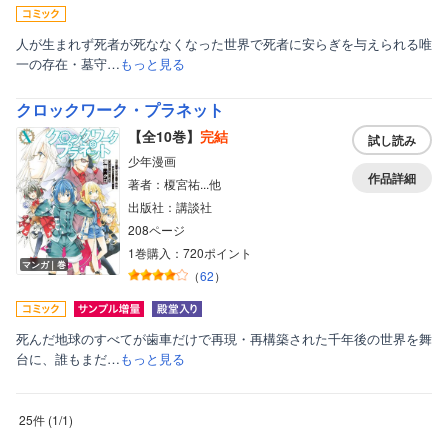
人が生まれず死者が死ななくなった世界で死者に安らぎを与えられる唯
一の存在・墓守…
もっと見る
クロックワーク・プラネット
【全10巻】
完結
試し読み
少年漫画
作品詳細
著者：榎宮祐...他
出版社：講談社
208ページ
1巻購入：720ポイント
マンガ｜巻
（
62
）
死んだ地球のすべてが歯車だけで再現・再構築された千年後の世界を舞
台に、誰もまだ…
もっと見る
25件
(
1
/
1
)