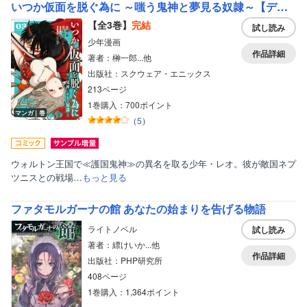
いつか仮面を脱ぐ為に ～嗤う鬼神と夢見る奴隷～【デジタル版限定特典付き】
【全3巻】
完結
試し読み
少年漫画
作品詳細
著者：榊一郎...他
出版社：スクウェア・エニックス
213ページ
1巻購入：700ポイント
マンガ｜巻
（
5
）
ウォルトン王国で≪護国鬼神≫の異名を取る少年・レオ。彼が敵国ネプ
ツニスとの戦場…
もっと見る
ファタモルガーナの館 あなたの始まりを告げる物語
ライトノベル
試し読み
著者：縹けいか...他
作品詳細
出版社：PHP研究所
408ページ
1巻購入：1,364ポイント