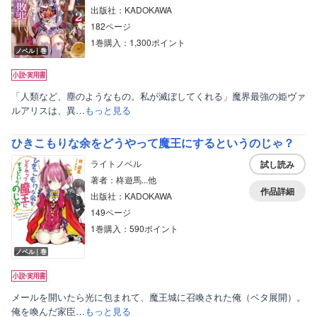
出版社：KADOKAWA
182ページ
1巻購入：1,300ポイント
ノベル｜巻
「人類など、塵のようなもの。私が滅ぼしてくれる」魔界最強の姫ヴァ
ルアリスは、異…
もっと見る
ひきこもりな余をどうやって魔王にするというのじゃ？
ライトノベル
試し読み
著者：柊遊馬...他
作品詳細
出版社：KADOKAWA
149ページ
1巻購入：590ポイント
ノベル｜巻
メールを開いたら光に包まれて、魔王城に召喚された俺（ベタ展開）。
俺を喚んだ家臣…
もっと見る