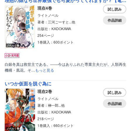
理想の娘なら世界最強でも可愛がってくれますか？【電子特典付き】
現在4巻
試し読み
ライトノベル
作品詳細
著者：三河ごーすと...他
出版社：KADOKAWA
254ページ
1巻購入：600ポイント
ノベル｜巻
白銀冬真は救世主である。――今はありふれた専業主夫だが。人類再生
機構・凰花。そ…
もっと見る
いつか仮面を脱ぐ為に
現在2巻
試し読み
ライトノベル
作品詳細
著者：榊一郎...他
出版社：KADOKAWA
218ページ
1巻購入：660ポイント
ノベル｜巻