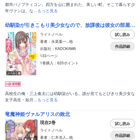
都市パノプティコン。四方を山に囲まれた、美しい町。そこで暮らす少
年ヴァンは、な…
もっと見る
ボーイズラブ
幼馴染が引きこもり美少女なので、放課後は彼女の部屋で過ごしている（が、恋人ではない！）
ティーンズラブ
ライトノベル
試し読み
著者：永菜葉一...他
美女・美少女
作品詳細
出版社：KADOKAWA
女性写真集
133ページ
1巻購入：620ポイント
ノベル｜巻
高校生の俺・三上奏太には幼馴染がいる。誰が見てもとびきり美少女な
女子高生・如月…
もっと見る
竜魔神姫ヴァルアリスの敗北
現在2巻
試し読み
ライトノベル
作品詳細
著者：仁木克人...他