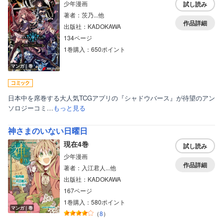
少年漫画
試し読み
著者：茨乃...他
作品詳細
出版社：KADOKAWA
134ページ
1巻購入：650ポイント
マンガ｜巻
日本中を席巻する大人気TCGアプリの『シャドウバース』が待望のアン
ソロジーコミ…
もっと見る
神さまのいない日曜日
現在4巻
試し読み
少年漫画
作品詳細
著者：入江君人...他
出版社：KADOKAWA
167ページ
1巻購入：580ポイント
マンガ｜巻
（
8
）