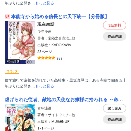
年ぶりに公開さ…
もっと見る
本能寺から始める信長との天下統一【分冊版】
現在80話
3話
無料
少年漫画
作品詳細
著者：常陸之介寛浩...他
出版社：KADOKAWA
23ページ
（
8
）
マンガ｜話
修学旅行で京都を訪れていた高校生・黒坂真琴は、ある寺院で四百五十
年ぶりに公開さ…
もっと見る
虐げられた従者、敵地の天使なお嬢様に拾われる ～命令に従っていただけにもかかわらず、知らないうちに最強の魔術師になっていたようです～
青年漫画
試し読み
著者：サイトウミチ...他
作品詳細
出版社：MUGENUP
171ページ