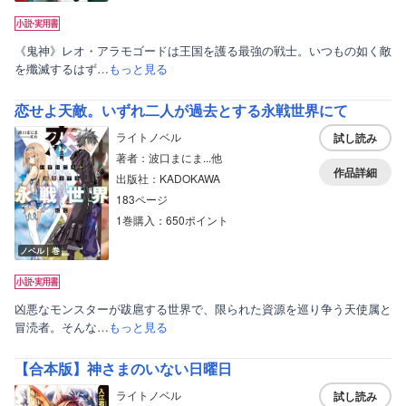
《鬼神》レオ・アラモゴードは王国を護る最強の戦士。いつもの如く敵
を殲滅するはず…
もっと見る
恋せよ天敵。いずれ二人が過去とする永戦世界にて
ライトノベル
試し読み
著者：波口まにま...他
作品詳細
出版社：KADOKAWA
183ページ
1巻購入：650ポイント
ノベル｜巻
凶悪なモンスターが跋扈する世界で、限られた資源を巡り争う天使属と
冒涜者。そんな…
もっと見る
【合本版】神さまのいない日曜日
ライトノベル
試し読み