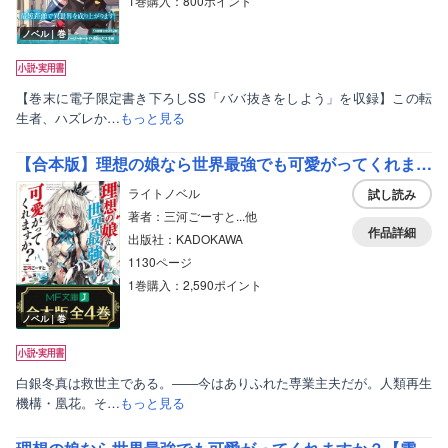
1巻購入：800ポイント
ノベル｜巻
【巻末に電子限定書き下ろしSS「ババ抜きをしよう」を収録】この転
生者、ハズレか…
もっと見る
【合本版】理想の娘なら世界最強でも可愛がってくれますか？
ライトノベル
試し読み
著者：三河ごーすと...他
作品詳細
出版社：KADOKAWA
1130ページ
1巻購入：2,590ポイント
ノベル｜巻
白銀冬真は救世主である。――今はありふれた専業主夫だが。人類再生
機構・凰花。そ…
もっと見る