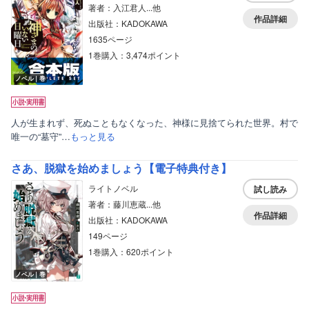
著者：入江君人...他
作品詳細
出版社：KADOKAWA
1635ページ
1巻購入：3,474ポイント
ノベル｜巻
人が生まれず、死ぬこともなくなった、神様に見捨てられた世界。村で
唯一の“墓守”…
もっと見る
さあ、脱獄を始めましょう【電子特典付き】
ライトノベル
試し読み
著者：藤川恵蔵...他
作品詳細
出版社：KADOKAWA
149ページ
1巻購入：620ポイント
ノベル｜巻