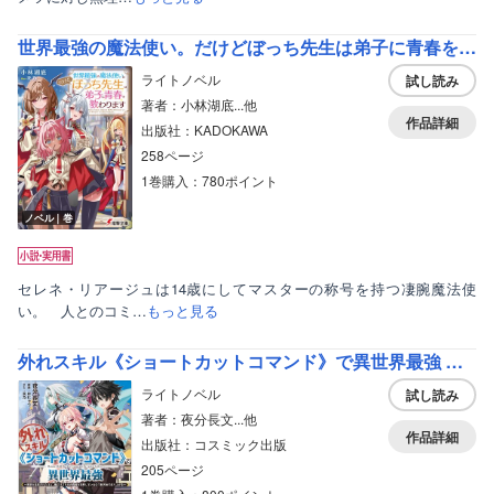
世界最強の魔法使い。だけどぼっち先生は弟子に青春を教わります
ライトノベル
試し読み
著者：小林湖底...他
作品詳細
出版社：KADOKAWA
258ページ
1巻購入：780ポイント
ノベル｜巻
セレネ・リアージュは14歳にしてマスターの称号を持つ凄腕魔法使
い。 人とのコミ…
もっと見る
外れスキル《ショートカットコマンド》で異世界最強 ～実家を追放されたけど、俺だけスキルの真価を理解しているので新天地で成り上がる～【電子限定特典付】
ライトノベル
試し読み
著者：夜分長文...他
作品詳細
出版社：コスミック出版
205ページ