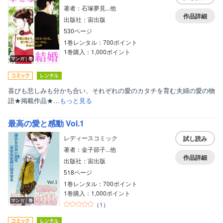
著者：石塚夢見...他
作品詳細
出版社：宙出版
530ページ
1巻レンタル：700ポイント
1巻購入：1,000ポイント
マンガ｜巻
喜びも悲しみも分かち合い、それぞれの愛のカタチを育む夫婦の愛の物
語★掲載作品★…
もっと見る
最高の愛と感動 Vol.1
レディースコミック
試し読み
著者：金子節子...他
作品詳細
出版社：宙出版
518ページ
1巻レンタル：700ポイント
1巻購入：1,000ポイント
マンガ｜巻
（
1
）