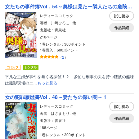
女たちの事件簿Vol．54～奥様は見たー隣人たちの危険な裏側ー～ 1
レディースコミック
試し読み
著者：川崎ひろこ...他
作品詳細
出版社：青泉社
210ページ
1巻レンタル：300ポイント
1巻購入：600ポイント
マンガ｜巻
（
2
）
平凡な主婦が事件を暴く名探偵！？ 多忙な刑事の夫を持つ穂波の趣味
は撮影現場のエ…
もっと見る
女の犯罪履歴書Vol．48～妻たちの深い闇～ 1
レディースコミック
試し読み
著者：はざまもり...他
作品詳細
出版社：青泉社
188ページ
1巻レンタル：300ポイント