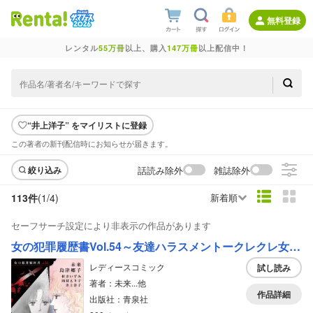
無料登録
レンタル
55万冊
以上、購入
147万冊
以上配信中！
“井上洋子” をマイリストに登録
この著者の新刊配信時にお知らせが届きます。
話読み除外
雑誌除外
絞り込み
113件
(1/
4
)
新着順
セーフサーチ設定により非表示の作品があります
女の犯罪履歴書Vol.54～友達ハラスメントークレクレ女が私の夫を奪っていくー～
レディースコミック
試し読み
著者：未来...他
作品詳細
出版社：青泉社