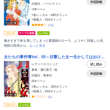
作品詳細
出版社：ハーレクイン
128ページ
1巻レンタル：480ポイント
1巻購入：550ポイント
マンガ｜巻
（
12
）
働きすぎで体を壊してしまった看護師のローラ。ようやく回復した頃、
病院の院長から…
もっと見る
女たちの事件簿Vol．50～目撃した女ー生かしてはおけないー～
レディースコミック
試し読み
著者：瀬口恵子...他
作品詳細
出版社：青泉社
204ページ
ボーイズラブ
1巻レンタル：300ポイント
ティーンズラブ
1巻購入：600ポイント
マンガ｜巻
（
2
）
美女・美少女
女性写真集