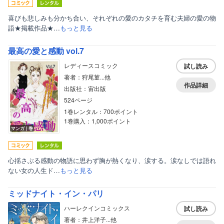
喜びも悲しみも分かち合い、それぞれの愛のカタチを育む夫婦の愛の物
語★掲載作品★…
もっと見る
最高の愛と感動 vol.7
レディースコミック
試し読み
著者：狩尾菫...他
作品詳細
出版社：宙出版
524ページ
1巻レンタル：700ポイント
1巻購入：1,000ポイント
マンガ｜巻
心揺さぶる感動の物語に思わず胸が熱くなり、涙する。涙なしでは語れ
ない女の人生ド…
もっと見る
ミッドナイト・イン・パリ
ハーレクインコミックス
試し読み
著者：井上洋子...他