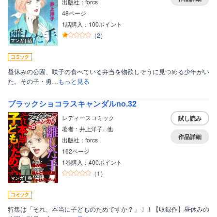
出版社：forcs
48ページ
1話購入：100ポイント
（
2
）
マンガ｜話
昼休みの公園、咲子の食べている弁当を物欲しそうに見つめる少年がい
た。その子・勇…
もっと見る
ブラックショコラスキャンダルno.32
レディースコミック
試し読み
著者：井上洋子...他
作品詳細
出版社：forcs
162ページ
1巻購入：400ポイント
（
1
）
マンガ｜巻
特集は「それ、本当に子どものためですか？」！！【収録作】昼休みの