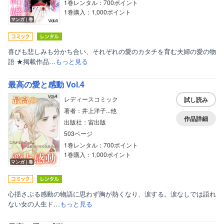
1巻レンタル：700ポイント
1巻購入：1,000ポイント
マンガ｜巻
喜びも悲しみも分かち合い、それぞれの愛のカタチを育む夫婦の愛の物
語 ★掲載作品…
もっと見る
最高の愛と感動 Vol.4
レディースコミック
試し読み
著者：井上洋子...他
作品詳細
出版社：宙出版
503ページ
1巻レンタル：700ポイント
1巻購入：1,000ポイント
マンガ｜巻
心揺さぶる感動の物語に思わず胸が熱くなり、涙する。涙なしでは語れ
ない女の人生ド…
もっと見る