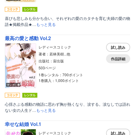
喜びも悲しみも分かち合い、それぞれの愛のカタチを育む夫婦の愛の物
語★掲載作品★…
もっと見る
最高の愛と感動 Vol.2
レディースコミック
試し読み
著者：若林美樹...他
作品詳細
出版社：宙出版
503ページ
1巻レンタル：700ポイント
1巻購入：1,000ポイント
マンガ｜巻
心揺さぶる感動の物語に思わず胸が熱くなり、涙する。涙なしでは語れ
ない女の人生ド…
もっと見る
幸せな結婚 Vol.1
レディースコミック
試し読み