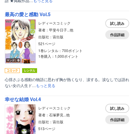
語 ★掲載作品…
もっと見る
最高の愛と感動 Vol.5
レディースコミック
試し読み
著者：甲斐今日子...他
作品詳細
出版社：宙出版
521ページ
1巻レンタル：700ポイント
1巻購入：1,000ポイント
マンガ｜巻
心揺さぶる感動の物語に思わず胸が熱くなり、涙する。涙なしでは語れ
ない女の人生ド…
もっと見る
幸せな結婚 Vol.4
レディースコミック
試し読み
著者：石塚夢見...他
作品詳細
出版社：宙出版
513ページ