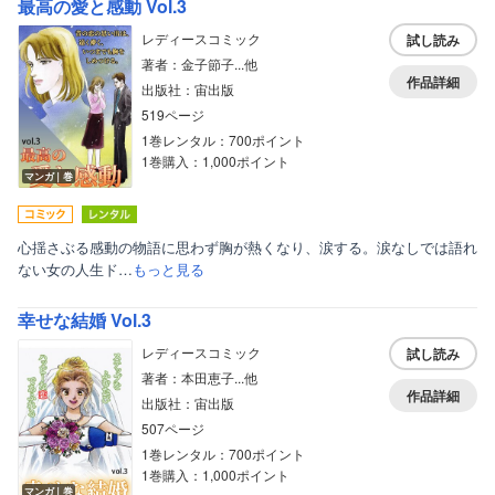
最高の愛と感動 Vol.3
レディースコミック
試し読み
著者：金子節子...他
作品詳細
出版社：宙出版
519ページ
1巻レンタル：700ポイント
1巻購入：1,000ポイント
マンガ｜巻
心揺さぶる感動の物語に思わず胸が熱くなり、涙する。涙なしでは語れ
ない女の人生ド…
もっと見る
幸せな結婚 Vol.3
レディースコミック
試し読み
著者：本田恵子...他
作品詳細
出版社：宙出版
507ページ
1巻レンタル：700ポイント
1巻購入：1,000ポイント
マンガ｜巻