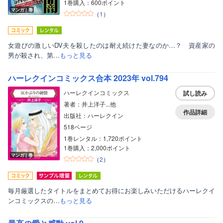
1巻購入：600ポイント
マンガ｜巻
（
1
）
女遊びの激しいDV夫を殺したのは耐え続けた妻なのか…？ 資産家の
男が殺され、第…
もっと見る
ハーレクインコミックス合本 2023年 vol.794
ハーレクインコミックス
試し読み
著者：井上洋子...他
作品詳細
出版社：ハーレクイン
518ページ
1巻レンタル：1,720ポイント
1巻購入：2,000ポイント
マンガ｜巻
（
2
）
毎月厳選したタイトルをまとめてお得にお楽しみいただけるハーレクイ
ンコミックスの…
もっと見る