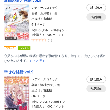
最高の愛と感動 vol.9
レディースコミック
試し読み
著者：葉月暘子...他
作品詳細
出版社：宙出版
518ページ
1巻レンタル：700ポイント
1巻購入：1,000ポイント
マンガ｜巻
（
1
）
心揺さぶる感動の物語に思わず胸が熱くなり、涙する。涙なしでは語れ
ない女の人生ド…
もっと見る
幸せな結婚 vol.9
レディースコミック
試し読み
著者：津村かおり...他
作品詳細
出版社：宙出版
509ページ
1巻レンタル：700ポイント
1巻購入：1,000ポイント
マンガ｜巻