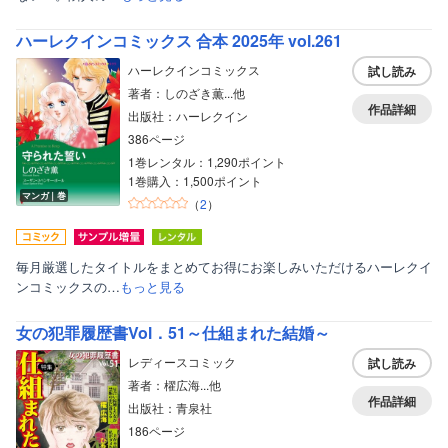
ハーレクインコミックス 合本 2025年 vol.261
ハーレクインコミックス
試し読み
著者：しのざき薫...他
作品詳細
出版社：ハーレクイン
386ページ
1巻レンタル：1,290ポイント
1巻購入：1,500ポイント
マンガ｜巻
（
2
）
毎月厳選したタイトルをまとめてお得にお楽しみいただけるハーレクイ
ンコミックスの…
もっと見る
女の犯罪履歴書Vol．51～仕組まれた結婚～
レディースコミック
試し読み
著者：櫂広海...他
作品詳細
出版社：青泉社
186ページ