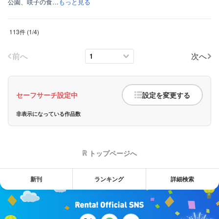
公園、咲子の食…
もっと見る
113件
(
1
/
4
)
前へ
次へ
セーフサーチ設定中
設定を変更する
非表示になっている作品数
トップページへ
新刊
ランキング
詳細検索