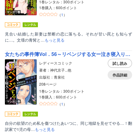
1巻レンタル：300ポイント
1巻購入：600ポイント
マンガ｜巻
（
1
）
見合い結婚した新妻は禁断の恋に落ちる。それが甘い罠とも知らず
に…。文壇の青髯と…
もっと見る
女たちの事件簿Vol．56～リベンジする女ー泣き寝入りはしませんー～
レディースコミック
試し読み
著者：神代京子...他
作品詳細
出版社：青泉社
208ページ
1巻レンタル：300ポイント
1巻購入：600ポイント
マンガ｜巻
（
1
）
自分の欲望のため私を傷つけたあいつに、同じ地獄を見せてやる…！翻
訳家で1児の母…
もっと見る