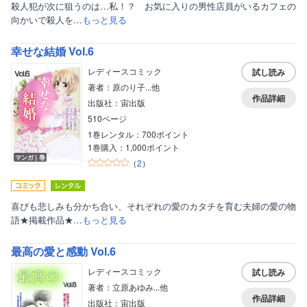
殺人犯が次に狙うのは…私！？ お気に入りの男性店員がいるカフェの
向かいで殺人を…
もっと見る
幸せな結婚 Vol.6
レディースコミック
試し読み
著者：原のり子...他
作品詳細
出版社：宙出版
510ページ
1巻レンタル：700ポイント
1巻購入：1,000ポイント
マンガ｜巻
（
2
）
喜びも悲しみも分かち合い、それぞれの愛のカタチを育む夫婦の愛の物
語★掲載作品★…
もっと見る
最高の愛と感動 Vol.6
レディースコミック
試し読み
著者：立原あゆみ...他
作品詳細
出版社：宙出版