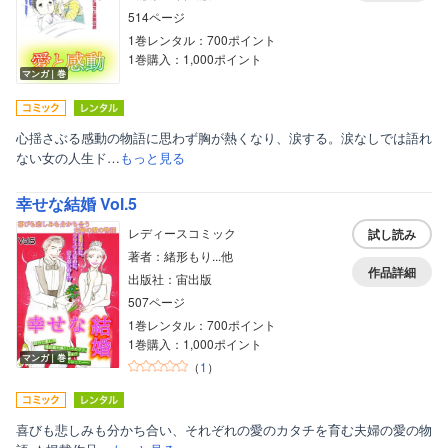
514ページ
1巻レンタル：700ポイント
1巻購入：1,000ポイント
マンガ｜巻
心揺さぶる感動の物語に思わず胸が熱くなり、涙する。涙なしでは語れ
ない女の人生ド…
もっと見る
幸せな結婚 Vol.5
レディースコミック
試し読み
著者：緒形もり...他
作品詳細
出版社：宙出版
507ページ
1巻レンタル：700ポイント
1巻購入：1,000ポイント
マンガ｜巻
（
1
）
喜びも悲しみも分かち合い、それぞれの愛のカタチを育む夫婦の愛の物