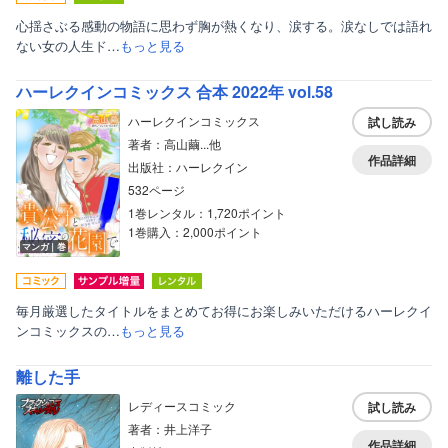
心揺さぶる感動の物語に思わず胸が熱くなり、涙する。涙なしでは語れ
ない女の人生ド…
もっと見る
ハーレクインコミックス 合本 2022年 vol.58
ハーレクインコミックス
試し読み
著者：高山繭...他
作品詳細
出版社：ハーレクイン
532ページ
1巻レンタル：1,720ポイント
1巻購入：2,000ポイント
マンガ｜巻
毎月厳選したタイトルをまとめてお得にお楽しみいただけるハーレクイ
ンコミックスの…
もっと見る
離した手
レディースコミック
試し読み
著者：井上洋子
作品詳細