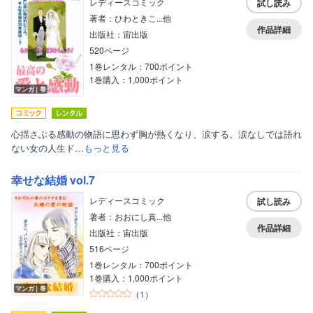
レディースコミック
試し読み
著者：ひわときこ...他
作品詳細
出版社：宙出版
520ページ
1巻レンタル：700ポイント
1巻購入：1,000ポイント
マンガ｜巻
心揺さぶる感動の物語に思わず胸が熱くなり、涙する。涙なしでは語れ
ない女の人生ド…
もっと見る
幸せな結婚 vol.7
レディースコミック
試し読み
著者：おおにし真...他
作品詳細
出版社：宙出版
516ページ
1巻レンタル：700ポイント
1巻購入：1,000ポイント
マンガ｜巻
（
1
）