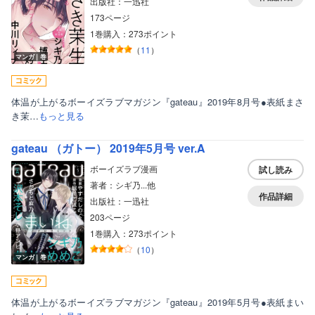
出版社：一迅社
173ページ
1巻購入：273ポイント
（
11
）
マンガ｜巻
体温が上がるボーイズラブマガジン『gateau』2019年8月号●表紙まさ
き茉…
もっと見る
gateau （ガトー） 2019年5月号 ver.A
ボーイズラブ漫画
試し読み
著者：シギ乃...他
作品詳細
出版社：一迅社
203ページ
1巻購入：273ポイント
（
10
）
マンガ｜巻
体温が上がるボーイズラブマガジン『gateau』2019年5月号●表紙まい