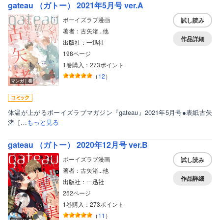
gateau （ガトー） 2021年5月号 ver.A
ボーイズラブ漫画
試し読み
著者：古矢渚...他
作品詳細
出版社：一迅社
198ページ
1巻購入：273ポイント
（
12
）
マンガ｜巻
体温が上がるボーイズラブマガジン『gateau』2021年5月号●表紙古矢
渚［…
もっと見る
gateau （ガトー） 2020年12月号 ver.B
ボーイズラブ漫画
試し読み
著者：古矢渚...他
作品詳細
出版社：一迅社
252ページ
1巻購入：273ポイント
（
11
）