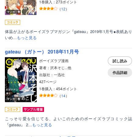
1巻購入：273ポイント
（
12
）
マンガ｜巻
体温が上がるボーイズラブマガジン『gateau』2019年1月号●表紙あり
いめ…
もっと見る
gateau （ガトー） 2018年11月号
ボーイズラブ漫画
試し読み
著者：沢本そじ...他
作品詳細
出版社：一迅社
427ページ
1巻購入：454ポイント
（
14
）
マンガ｜巻
こっそり愛を信じてる、よいこのためのボーイズラブコミック誌
『gateau』 2…
もっと見る