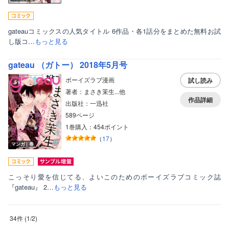
gateauコミックスの人気タイトル 6作品・各1話分をまとめた無料お試
し版コ…
もっと見る
gateau （ガトー） 2018年5月号
ボーイズラブ漫画
試し読み
著者：まさき茉生...他
作品詳細
出版社：一迅社
589ページ
1巻購入：454ポイント
（
17
）
マンガ｜巻
こっそり愛を信じてる、よいこのためのボーイズラブコミック誌
『gateau』 2…
もっと見る
34件
(
1
/
2
)