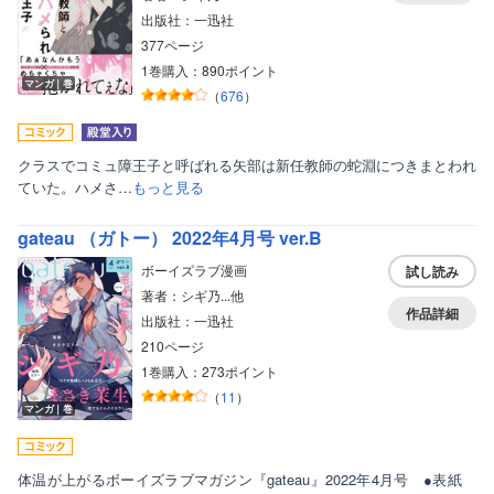
出版社：一迅社
377ページ
1巻購入：890ポイント
マンガ｜巻
（
676
）
クラスでコミュ障王子と呼ばれる矢部は新任教師の蛇淵につきまとわれ
ていた。ハメさ…
もっと見る
gateau （ガトー） 2022年4月号 ver.B
ボーイズラブ漫画
試し読み
著者：シギ乃...他
作品詳細
出版社：一迅社
210ページ
1巻購入：273ポイント
（
11
）
マンガ｜巻
体温が上がるボーイズラブマガジン『gateau』2022年4月号 ●表紙