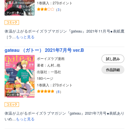
1巻購入：273ポイント
（
3
）
マンガ｜巻
体温が上がるボーイズラブマガジン『gateau』2021年11月号●表紙鷹
［ラ…
もっと見る
gateau （ガトー） 2021年7月号 ver.B
ボーイズラブ漫画
試し読み
著者：ん村...他
作品詳細
出版社：一迅社
180ページ
ボーイズラブ
1巻購入：273ポイント
（
8
）
ティーンズラブ
マンガ｜巻
美女・美少女
体温が上がるボーイズラブマガジン『gateau』2021年7月号●表紙あり
女性写真集
いめ…
もっと見る