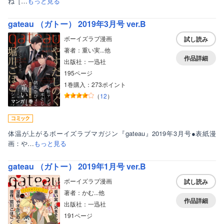
ね［…
もっと見る
gateau （ガトー） 2019年3月号 ver.B
ボーイズラブ漫画
試し読み
著者：重い実...他
作品詳細
出版社：一迅社
195ページ
1巻購入：273ポイント
（
12
）
マンガ｜巻
体温が上がるボーイズラブマガジン『gateau』2019年3月号●表紙漫
画：や…
もっと見る
gateau （ガトー） 2019年1月号 ver.B
ボーイズラブ漫画
試し読み
著者：かむ...他
作品詳細
出版社：一迅社
191ページ