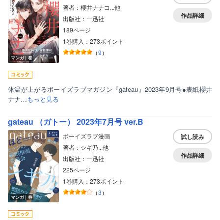
著者：櫻井ナナコ...他
作品詳細
出版社：一迅社
189ページ
1巻購入：273ポイント
（
9
）
マンガ｜巻
体温が上がるボーイズラブマガジン『gateau』2023年9月号●表紙櫻井
ナナ…
もっと見る
gateau （ガトー） 2023年7月号 ver.B
ボーイズラブ漫画
試し読み
著者：シギ乃...他
作品詳細
出版社：一迅社
225ページ
1巻購入：273ポイント
（
3
）
マンガ｜巻