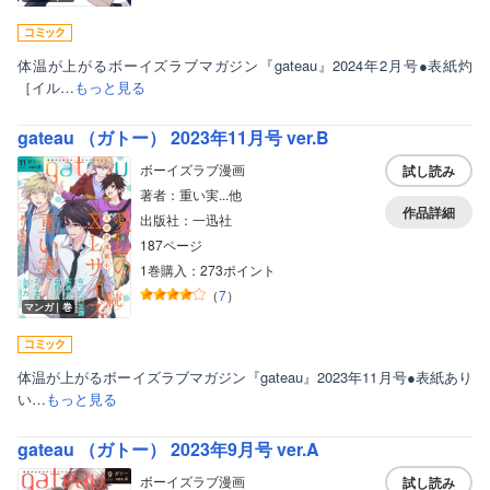
体温が上がるボーイズラブマガジン『gateau』2024年2月号●表紙灼
［イル…
もっと見る
gateau （ガトー） 2023年11月号 ver.B
ボーイズラブ漫画
試し読み
著者：重い実...他
作品詳細
出版社：一迅社
187ページ
1巻購入：273ポイント
（
7
）
マンガ｜巻
体温が上がるボーイズラブマガジン『gateau』2023年11月号●表紙あり
い…
もっと見る
gateau （ガトー） 2023年9月号 ver.A
ボーイズラブ漫画
試し読み