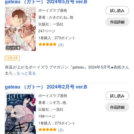
gateau （ガトー） 2024年5月号 ver.B
ボーイズラブ漫画
試し読み
著者：かきのたね...他
作品詳細
出版社：一迅社
247ページ
1巻購入：273ポイント
（
3
）
マンガ｜巻
体温が上がるボーイズラブマガジン『gateau』2024年5月号●表紙さん
太ろ…
もっと見る
gateau （ガトー） 2024年2月号 ver.B
ボーイズラブ漫画
試し読み
著者：シギ乃...他
作品詳細
出版社：一迅社
188ページ
1巻購入：273ポイント
（
2
）
マンガ｜巻