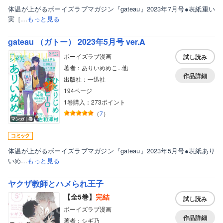
体温が上がるボーイズラブマガジン『gateau』2023年7月号●表紙重い
実［…
もっと見る
gateau （ガトー） 2023年5月号 ver.A
ボーイズラブ漫画
試し読み
著者：ありいめめこ...他
作品詳細
出版社：一迅社
194ページ
1巻購入：273ポイント
（
7
）
マンガ｜巻
体温が上がるボーイズラブマガジン『gateau』2023年5月号●表紙あり
いめ…
もっと見る
ヤクザ教師とハメられ王子
【全5巻】
完結
試し読み
ボーイズラブ漫画
作品詳細
著者：シギ乃