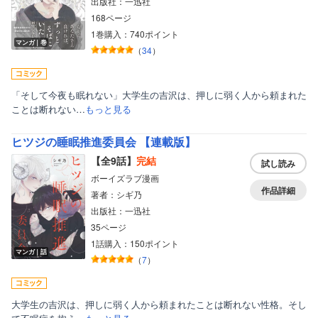
出版社：一迅社
168ページ
1巻購入：740ポイント
マンガ｜巻
（
34
）
「そして今夜も眠れない」大学生の吉沢は、押しに弱く人から頼まれた
ことは断れない…
もっと見る
ヒツジの睡眠推進委員会 【連載版】
【全9話】
完結
試し読み
ボーイズラブ漫画
作品詳細
著者：シギ乃
出版社：一迅社
35ページ
1話購入：150ポイント
マンガ｜話
（
7
）
大学生の吉沢は、押しに弱く人から頼まれたことは断れない性格。そし