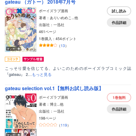
gateau （ガトー） 2018年7月号
ボーイズラブ漫画
試し読み
著者：ありいめめこ...他
作品詳細
出版社：一迅社
461ページ
1巻購入：454ポイント
（
13
）
マンガ｜巻
こっそり愛を信じてる、よいこのためのボーイズラブコミック誌
『gateau』 2…
もっと見る
gateau selection vol.1【無料お試し読み版】
ボーイズラブ漫画
1巻
無料
著者：博士...他
作品詳細
出版社：一迅社
198ページ
（
119
）
マンガ｜巻