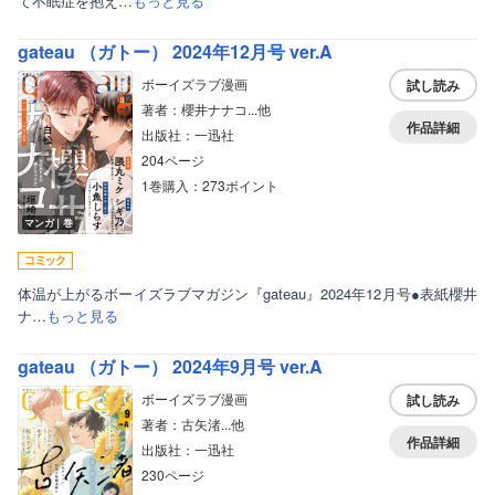
て不眠症を抱え…
もっと見る
gateau （ガトー） 2024年12月号 ver.A
ボーイズラブ漫画
試し読み
著者：櫻井ナナコ...他
作品詳細
出版社：一迅社
204ページ
1巻購入：273ポイント
マンガ｜巻
体温が上がるボーイズラブマガジン『gateau』2024年12月号●表紙櫻井
ナ…
もっと見る
gateau （ガトー） 2024年9月号 ver.A
ボーイズラブ漫画
試し読み
著者：古矢渚...他
作品詳細
出版社：一迅社
230ページ