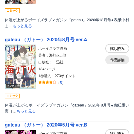
マンガ｜巻
体温が上がるボーイズラブマガジン『gateau』2020年12月号●表紙中村
ま…
もっと見る
gateau （ガトー） 2020年8月号 ver.A
ボーイズラブ漫画
試し読み
著者：海灯火...他
作品詳細
出版社：一迅社
184ページ
1巻購入：273ポイント
（
5
）
マンガ｜巻
体温が上がるボーイズラブマガジン『gateau』2020年8月号●表紙重い
実［…
もっと見る
gateau （ガトー） 2020年5月号 ver.B
ボーイズラブ漫画
試し読み