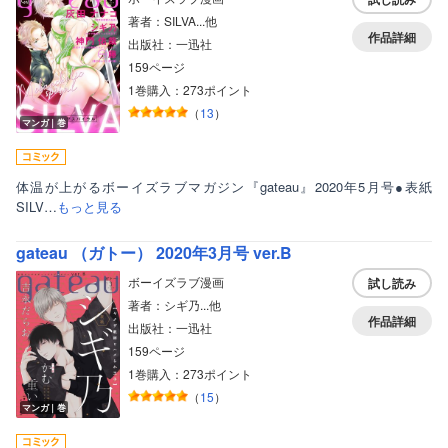
著者：SILVA...他
作品詳細
出版社：一迅社
159ページ
1巻購入：273ポイント
（
13
）
マンガ｜巻
体温が上がるボーイズラブマガジン『gateau』2020年5月号●表紙
SILV…
もっと見る
gateau （ガトー） 2020年3月号 ver.B
ボーイズラブ漫画
試し読み
著者：シギ乃...他
作品詳細
出版社：一迅社
159ページ
1巻購入：273ポイント
（
15
）
マンガ｜巻