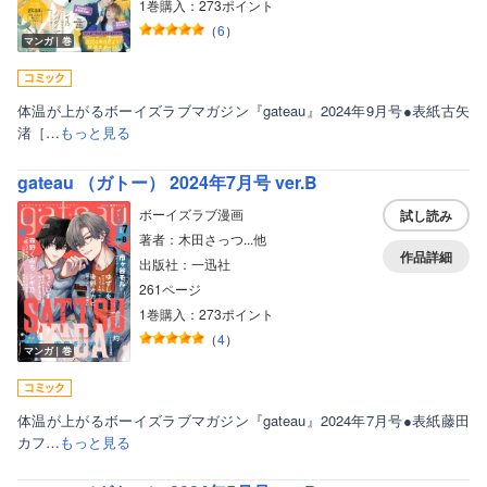
1巻購入：273ポイント
（
6
）
マンガ｜巻
体温が上がるボーイズラブマガジン『gateau』2024年9月号●表紙古矢
渚［…
もっと見る
gateau （ガトー） 2024年7月号 ver.B
ボーイズラブ漫画
試し読み
著者：木田さっつ...他
作品詳細
出版社：一迅社
261ページ
1巻購入：273ポイント
（
4
）
マンガ｜巻
体温が上がるボーイズラブマガジン『gateau』2024年7月号●表紙藤田
カフ…
もっと見る