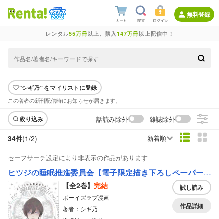
無料登録
レンタル
55万冊
以上、購入
147万冊
以上配信中！
“シギ乃” をマイリストに登録
この著者の新刊配信時にお知らせが届きます。
話読み除外
雑誌除外
絞り込み
34件
(1/
2
)
新着順
セーフサーチ設定により非表示の作品があります
ヒツジの睡眠推進委員会【電子限定描き下ろしペーパー付き】
【全2巻】
完結
試し読み
ボーイズラブ漫画
作品詳細
著者：シギ乃