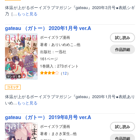
体温が上がるボーイズラブマガジン『gateau』2020年3月号●表紙シギ
乃［…
もっと見る
gateau （ガトー） 2020年1月号 ver.A
ボーイズラブ漫画
試し読み
著者：ありいめめこ...他
作品詳細
出版社：一迅社
161ページ
1巻購入：273ポイント
（
12
）
マンガ｜巻
体温が上がるボーイズラブマガジン『gateau』2020年1月号●表紙あり
いめ…
もっと見る
gateau （ガトー） 2019年8月号 ver.A
ボーイズラブ漫画
試し読み
著者：まさき茉生...他
作品詳細