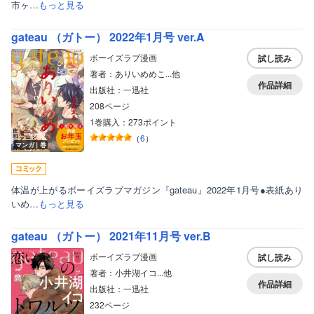
市ヶ…
もっと見る
gateau （ガトー） 2022年1月号 ver.A
ボーイズラブ漫画
試し読み
著者：ありいめめこ...他
作品詳細
出版社：一迅社
208ページ
1巻購入：273ポイント
（
6
）
マンガ｜巻
体温が上がるボーイズラブマガジン『gateau』2022年1月号●表紙あり
いめ…
もっと見る
gateau （ガトー） 2021年11月号 ver.B
ボーイズラブ漫画
試し読み
著者：小井湖イコ...他
作品詳細
出版社：一迅社
232ページ