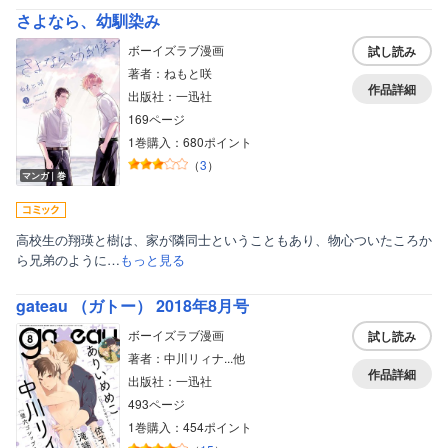
さよなら、幼馴染み
ボーイズラブ漫画
試し読み
著者：ねもと咲
作品詳細
出版社：一迅社
169ページ
1巻購入：680ポイント
（
3
）
マンガ｜巻
高校生の翔瑛と樹は、家が隣同士ということもあり、物心ついたころか
ら兄弟のように…
もっと見る
ボーイズラブ
gateau （ガトー） 2018年8月号
ティーンズラブ
ボーイズラブ漫画
試し読み
著者：中川リィナ...他
美女・美少女
作品詳細
出版社：一迅社
女性写真集
493ページ
1巻購入：454ポイント