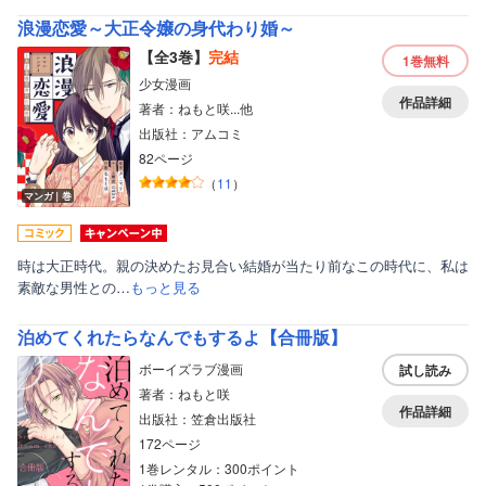
浪漫恋愛～大正令嬢の身代わり婚～
【全3巻】
完結
1巻
無料
少女漫画
作品詳細
著者：ねもと咲...他
出版社：アムコミ
82ページ
（
11
）
マンガ｜巻
時は大正時代。親の決めたお見合い結婚が当たり前なこの時代に、私は
素敵な男性との…
もっと見る
泊めてくれたらなんでもするよ【合冊版】
ボーイズラブ漫画
試し読み
著者：ねもと咲
作品詳細
出版社：笠倉出版社
172ページ
1巻レンタル：300ポイント