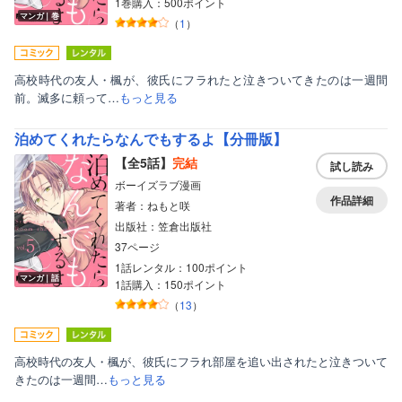
1巻購入：500ポイント
マンガ｜巻
（
1
）
高校時代の友人・楓が、彼氏にフラれたと泣きついてきたのは一週間
前。滅多に頼って…
もっと見る
泊めてくれたらなんでもするよ【分冊版】
【全5話】
完結
試し読み
ボーイズラブ漫画
作品詳細
著者：ねもと咲
出版社：笠倉出版社
37ページ
1話レンタル：100ポイント
マンガ｜話
1話購入：150ポイント
（
13
）
高校時代の友人・楓が、彼氏にフラれ部屋を追い出されたと泣きついて
きたのは一週間…
もっと見る