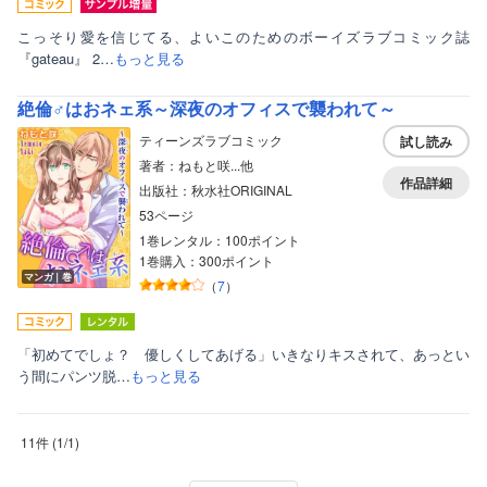
こっそり愛を信じてる、よいこのためのボーイズラブコミック誌
『gateau』 2…
もっと見る
絶倫♂はおネェ系～深夜のオフィスで襲われて～
ティーンズラブコミック
試し読み
著者：ねもと咲...他
作品詳細
出版社：秋水社ORIGINAL
53ページ
1巻レンタル：100ポイント
1巻購入：300ポイント
マンガ｜巻
（
7
）
「初めてでしょ？ 優しくしてあげる」いきなりキスされて、あっとい
う間にパンツ脱…
もっと見る
11件
(
1
/
1
)