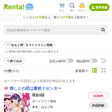
無料登録
レンタル
55万冊
以上、購入
147万冊
以上配信中！
“ねもと咲” をマイリストに登録
この著者の新刊配信時にお知らせが届きます。
話読み除外
雑誌除外
絞り込み
11件
(1/
1
)
新着順
セーフサーチ設定により非表示の作品があります
推しとの恋は最前ドセンター
現在5話
2話
無料
ボーイズラブ漫画
作品詳細
著者：ねもと咲