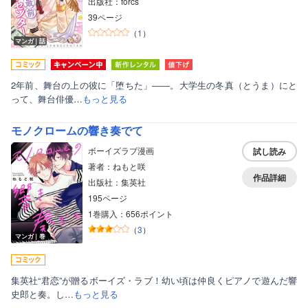
出版社：forcs
39ページ
（
1
）
マンガ｜話
2年前、舞台の上の彼に「堕ちた」――。大学生の冬真（とうま）にと
って、舞台俳優…
もっと見る
モノクロームの響き奏でて
ボーイズラブ漫画
試し読み
著者：ねもと咲
作品詳細
出版社：集英社
195ページ
1巻購入：656ポイント
（
3
）
マンガ｜巻
集英社“君恋”が贈るボーイズ・ラブ！幼い頃は仲良くピアノで遊んだ響
史郎と奏。し…
もっと見る