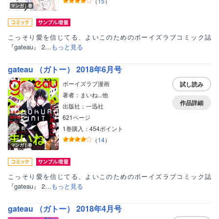
（
15
）
マンガ｜巻
こっそり愛を信じてる、よいこのためのボーイズラブコミック誌
『gateau』 2…
もっと見る
gateau （ガトー） 2018年6月号
ボーイズラブ漫画
試し読み
著者：まいね...他
作品詳細
出版社：一迅社
621ページ
1巻購入：454ポイント
（
14
）
マンガ｜巻
こっそり愛を信じてる、よいこのためのボーイズラブコミック誌
『gateau』 2…
もっと見る
gateau （ガトー） 2018年4月号