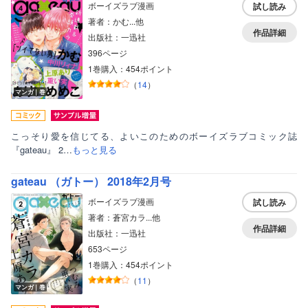
ボーイズラブ漫画
試し読み
著者：かむ...他
作品詳細
出版社：一迅社
396ページ
1巻購入：454ポイント
（
14
）
マンガ｜巻
こっそり愛を信じてる、よいこのためのボーイズラブコミック誌
『gateau』 2…
もっと見る
gateau （ガトー） 2018年2月号
ボーイズラブ漫画
試し読み
著者：蒼宮カラ...他
作品詳細
出版社：一迅社
653ページ
1巻購入：454ポイント
（
11
）
マンガ｜巻