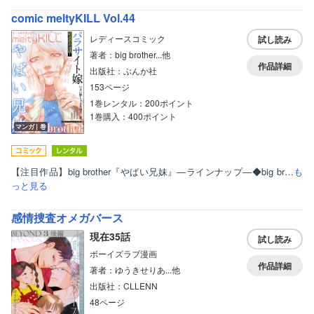
comic meltyKILL Vol.44
レディースコミック
試し読み
著者：big brother...他
作品詳細
出版社：ぶんか社
153ページ
1巻レンタル：200ポイント
1巻購入：400ポイント
マンガ｜巻
【注目作品】big brother『やばい兄妹』―ラインナップ―◆big br…
も
っと見る
感情捜査オメガバース
現在35話
試し読み
ボーイズラブ漫画
作品詳細
著者：ゆうきせりあ...他
出版社：CLLENN
48ページ