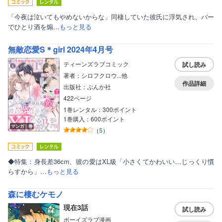
「今夜は泣いてもやめないからな」同棲していた彼氏に浮気され、バー
でひとり酒を煽…
もっと見る
無敵恋愛S＊girl 2024年4月号
ティーンズラブコミック
試し読み
著者：シロフクロウ...他
作品詳細
出版社：ぶんか社
422ページ
1巻レンタル：300ポイント
1巻購入：600ポイント
マンガ｜巻
（
5
）
◆特集：身長差36cm、彼の愛はXL級「小さくてかわいい…じっくり慣
らすから」…
もっと見る
森に棲むケモノ
現在3話
試し読み
ボーイズラブ漫画