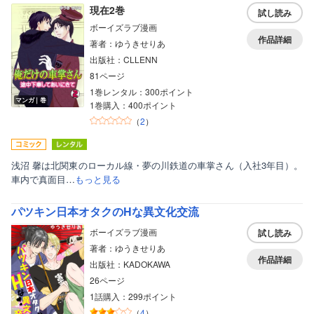
現在2巻
試し読み
ボーイズラブ漫画
作品詳細
著者：ゆうきせりあ
出版社：CLLENN
81ページ
1巻レンタル：300ポイント
マンガ｜巻
1巻購入：400ポイント
（
2
）
浅沼 馨は北関東のローカル線・夢の川鉄道の車掌さん（入社3年目）。
車内で真面目…
もっと見る
パツキン日本オタクのHな異文化交流
ボーイズラブ漫画
試し読み
著者：ゆうきせりあ
作品詳細
出版社：KADOKAWA
26ページ
1話購入：299ポイント
（
4
）