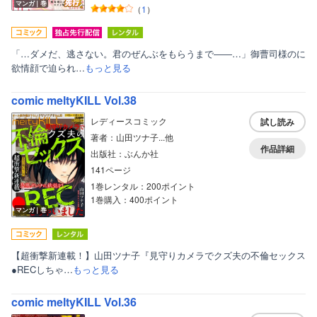
マンガ｜巻
（
1
）
「…ダメだ、逃さない。君のぜんぶをもらうまで――…」御曹司様のに
欲情顔で迫られ…
もっと見る
comic meltyKILL Vol.38
レディースコミック
試し読み
著者：山田ツナ子...他
作品詳細
出版社：ぶんか社
141ページ
1巻レンタル：200ポイント
1巻購入：400ポイント
マンガ｜巻
【超衝撃新連載！】山田ツナ子『見守りカメラでクズ夫の不倫セックス
●RECしちゃ…
もっと見る
comic meltyKILL Vol.36