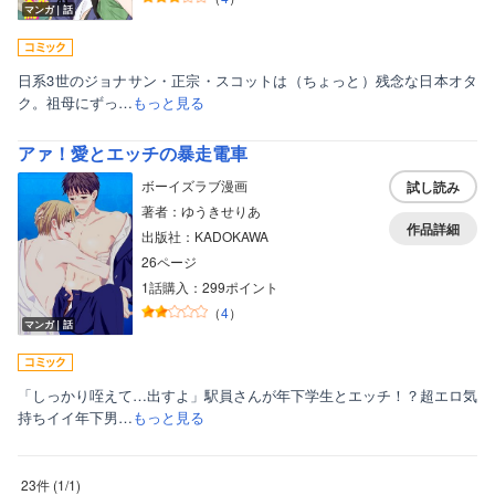
マンガ｜話
日系3世のジョナサン・正宗・スコットは（ちょっと）残念な日本オタ
ク。祖母にずっ…
もっと見る
アァ！愛とエッチの暴走電車
ボーイズラブ漫画
試し読み
著者：ゆうきせりあ
作品詳細
出版社：KADOKAWA
26ページ
1話購入：299ポイント
（
4
）
マンガ｜話
「しっかり咥えて…出すよ」駅員さんが年下学生とエッチ！？超エロ気
持ちイイ年下男…
もっと見る
23件
(
1
/
1
)