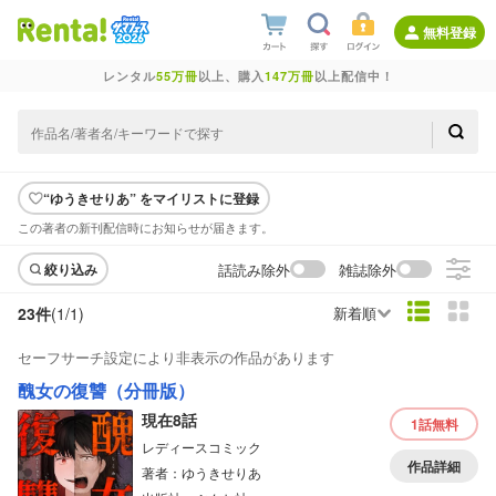
無料登録
レンタル
55万冊
以上、購入
147万冊
以上配信中！
“ゆうきせりあ” をマイリストに登録
この著者の新刊配信時にお知らせが届きます。
話読み除外
雑誌除外
絞り込み
23件
(1/
1
)
新着順
セーフサーチ設定により非表示の作品があります
醜女の復讐（分冊版）
現在8話
1話
無料
レディースコミック
作品詳細
著者：ゆうきせりあ