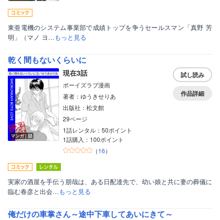
東亜電機のシステム事業部で成績トップを争うセールスマン「真野 芳
明」（マノ ヨ…
もっと見る
乾く間もないくらいに
現在3話
試し読み
ボーイズラブ漫画
作品詳細
著者：ゆうきせりあ
出版社：松文館
29ページ
1話レンタル：50ポイント
マンガ｜話
1話購入：100ポイント
（
16
）
実家の酒屋を手伝う朋哉は、ある日配達先で、幼い娘と共に妻の葬儀に
臨む春彦と出会…
もっと見る
俺だけの車掌さん～途中下車してあいにきて～