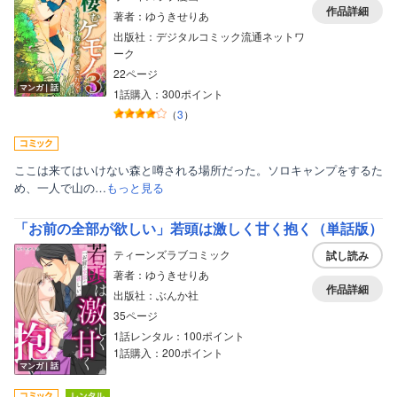
作品詳細
著者：ゆうきせりあ
出版社：デジタルコミック流通ネットワ
ーク
22ページ
マンガ｜話
1話購入：300ポイント
（
3
）
ここは来てはいけない森と噂される場所だった。ソロキャンプをするた
め、一人で山の…
もっと見る
「お前の全部が欲しい」若頭は激しく甘く抱く（単話版）
ティーンズラブコミック
試し読み
ボーイズラブ
著者：ゆうきせりあ
作品詳細
出版社：ぶんか社
ティーンズラブ
35ページ
1話レンタル：100ポイント
美女・美少女
1話購入：200ポイント
マンガ｜話
女性写真集