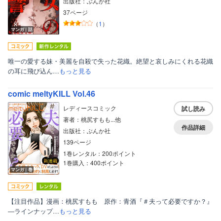
出版社：ぶんか社
37ページ
（
1
）
マンガ｜話
唯一の愛する妹・美麗を自殺で失った花織。絶望と哀しみにくれる花織
の耳に飛び込ん…
もっと見る
comic meltyKILL Vol.46
レディースコミック
試し読み
著者：桃尻すもも...他
作品詳細
出版社：ぶんか社
139ページ
1巻レンタル：200ポイント
1巻購入：400ポイント
マンガ｜巻
【注目作品】漫画：桃尻すもも 原作：青酒『＃夫って必要ですか？』
―ラインナップ…
もっと見る