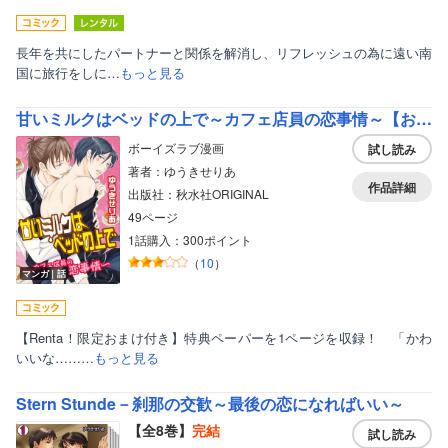
長年を共にしたパートナーと関係を解消し、リフレッシュの為に遠い南
国に旅行をしに…
もっと見る
甘いミルクはベッドの上で～カフェ店員の恋事情～【おまけ付きRenta！限定版】
ボーイズラブ漫画
試し読み
著者：ゆうきせりあ
作品詳細
出版社：秋水社ORIGINAL
49ページ
1話購入：300ポイント
（
10
）
マンガ｜話
【Renta！限定おまけ付き】特典ペーパーを1ページを収録！ 「かわ
いいな………
もっと見る
Stern Stunde－刹那の交歓～最後の恋になればいい～
【全8巻】
完結
試し読み