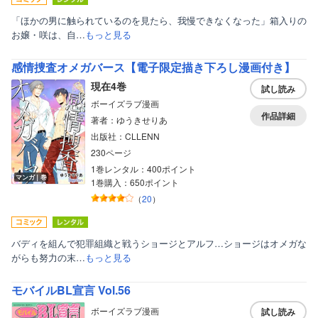
「ほかの男に触られているのを見たら、我慢できなくなった」箱入りの
お嬢・咲は、自…
もっと見る
感情捜査オメガバース【電子限定描き下ろし漫画付き】
現在4巻
試し読み
ボーイズラブ漫画
作品詳細
著者：ゆうきせりあ
出版社：CLLENN
230ページ
1巻レンタル：400ポイント
マンガ｜巻
1巻購入：650ポイント
（
20
）
バディを組んで犯罪組織と戦うショージとアルフ…ショージはオメガな
がらも努力の末…
もっと見る
モバイルBL宣言 Vol.56
ボーイズラブ漫画
試し読み