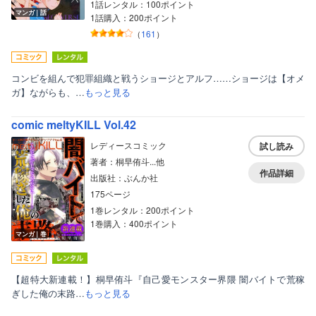
1話レンタル：100ポイント
マンガ｜話
1話購入：200ポイント
（
161
）
コンビを組んで犯罪組織と戦うショージとアルフ……ショージは【オメ
ガ】ながらも、…
もっと見る
comic meltyKILL Vol.42
レディースコミック
試し読み
著者：桐早侑斗...他
作品詳細
出版社：ぶんか社
175ページ
1巻レンタル：200ポイント
1巻購入：400ポイント
マンガ｜巻
【超特大新連載！】桐早侑斗『自己愛モンスター界隈 闇バイトで荒稼
ぎした俺の末路…
もっと見る