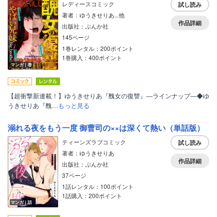
レディースコミック
試し読み
著者：ゆうきせりあ...他
作品詳細
出版社：ぶんか社
145ページ
1巻レンタル：200ポイント
1巻購入：400ポイント
マンガ｜巻
【超衝撃新連載！】ゆうきせりあ『醜女の復讐』―ラインナップ―◆ゆ
うきせりあ『醜…
もっと見る
溺れる夜をもう一度 御曹司の××は深くて熱い（単話版）
ティーンズラブコミック
試し読み
著者：ゆうきせりあ
作品詳細
出版社：ぶんか社
37ページ
1話レンタル：100ポイント
1話購入：200ポイント
マンガ｜話