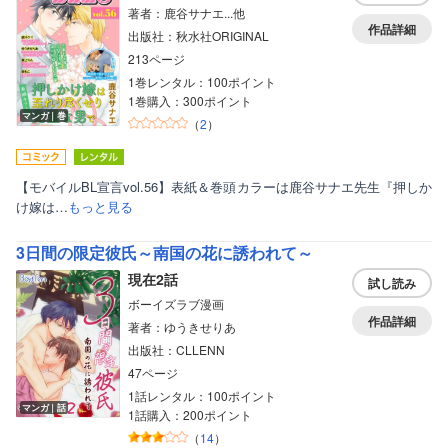
著者：鹿谷サナエ...他
作品詳細
出版社：秋水社ORIGINAL
213ページ
1巻レンタル：100ポイント
1巻購入：300ポイント
マンガ｜巻
（
2
）
【モバイルBL宣言vol.56】表紙＆巻頭カラーは鹿谷サナエ先生『押しか
け嫁は…
もっと見る
3日間の限定彼氏～南国の花に誘われて～
現在2話
試し読み
ボーイズラブ漫画
作品詳細
著者：ゆうきせりあ
出版社：CLLENN
47ページ
1話レンタル：100ポイント
マンガ｜話
1話購入：200ポイント
（
14
）