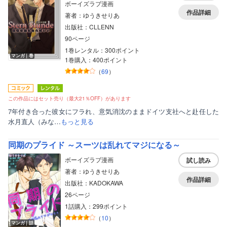
ボーイズラブ漫画
作品詳細
著者：ゆうきせりあ
出版社：CLLENN
90ページ
1巻レンタル：300ポイント
マンガ｜巻
1巻購入：400ポイント
（
69
）
この作品にはセット売り（最大21％OFF）があります
7年付き合った彼女にフラれ、意気消沈のままドイツ支社へと赴任した
水月直人（みな…
もっと見る
同期のプライド ～スーツは乱れてマジになる～
ボーイズラブ漫画
試し読み
著者：ゆうきせりあ
作品詳細
出版社：KADOKAWA
26ページ
1話購入：299ポイント
（
10
）
マンガ｜話