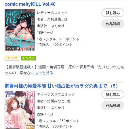
comic meltyKILL Vol.40
レディースコミック
試し読み
著者：角切豆腐...他
作品詳細
出版社：ぶんか社
189ページ
1巻レンタル：200ポイント
1巻購入：400ポイント
マンガ｜巻
【超衝撃新連載！】漫画：角切豆腐 原作：青井千寿『たりないれむち
ゃんの、幸せな…
もっと見る
御曹司様の溺愛本能 甘い独占欲がカラダの奥まで （5）
ティーンズラブコミック
試し読み
著者：鈴川みなと...他
作品詳細
出版社：ぶんか社
229ページ
1巻レンタル：350ポイント
1巻購入：700ポイント